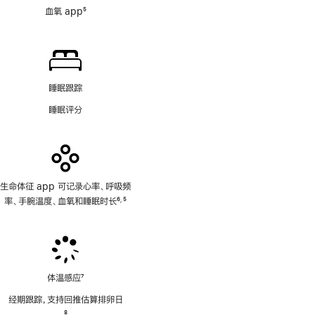
血氧 app
5
脚
注
睡眠跟踪
睡眠评分
生命体征 app 可记录心率、呼吸频
率、手腕温度、血氧和睡眠时长
6
5
,
脚
脚
注
注
体温感应
7
脚
经期跟踪，支持回推估算排卵日
注
脚
8