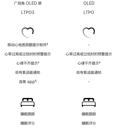
广视角 OLED 屏
OLED
LTPO3
LTPO
移动心电图房颤提示软件
3
-
移
脚
动
心率过高或过低时的预警提示
心率过高或过低时的预警提示
注
心
心律不齐提示
4
心律不齐提示
4
电
脚
脚
图
低有氧适能通知
低有氧适能通知
注
注
房
血氧 app
5
-
血
颤
脚
氧
提
注
app
示
功
软
能
件
不
功
睡眠跟踪
睡眠跟踪
适
能
睡眠评分
睡眠评分
用
不
适