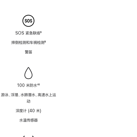
注
SOS 紧急联络
9
脚
摔倒检测和车祸检测
9
注
脚
警笛
注
100 米防水
16
脚
游泳、浮潜、水肺潜水、高速水上运
注
动
深度计 (40 米)
水温传感器