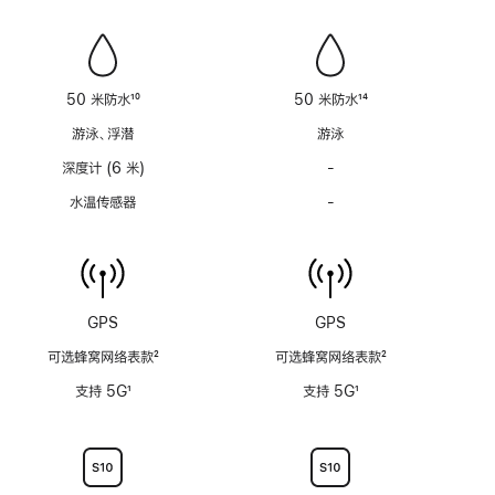
笛
笛
功
功
能
能
不
不
适
适
50 米防水
10
50 米防水
14
用
用
脚
脚
游泳、浮潜
游泳
注
注
深度计 (6 米)
-
深
度
水温传感器
-
水
计
温
(支
传
持
感
6
器
米
功
GPS
GPS
水
能
深)
可选蜂窝网络表款
2
可选蜂窝网络表款
2
不
功
脚
脚
适
支持 5G
1
支持 5G
1
能
注
注
用
脚
脚
不
注
注
适
用