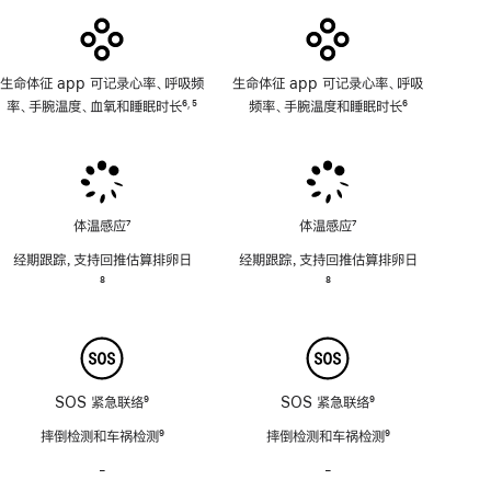
用
生命体征 app 可记录心率、呼吸频
生命体征 app 可记录心率、呼吸
率、手腕温度、血氧和睡眠时长
6
5
频率、手腕温度和睡眠时长
6
,
脚
脚
脚
注
注
注
体温感应
7
体温感应
7
脚
脚
经期跟踪，支持回推估算排卵日
经期跟踪，支持回推估算排卵日
注
注
脚
8
脚
8
注
注
SOS 紧急联络
9
SOS 紧急联络
9
脚
脚
摔倒检测和车祸检测
9
摔倒检测和车祸检测
9
注
注
脚
脚
-
警
-
警
注
注