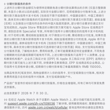
页
脚
◊
分期付款服务的条件
脚
注
上述所示分期付款金额仅为使用特定期数免息分期付款估算得出的示例 (仅显示整数数
额，未显示小数点以后的金额)，实际支付金额以银行、花呗或微信分付账单为准。上述分
期付款方案由信用卡发卡机构 (包括但不限于招商银行、中国建设银行、中国工商银行
等，具体支持分期付款服务的可选择银行及对应分期付款方案请见付款页面)、蚂蚁金服
(花呗) 以及微信分付面向符合条件的中国大陆居民提供。部分银行会要求你通过支付
宝完成购买。Apple Store 零售店的分期付款方案可能与 Apple Store 在线商店不
同，请到店咨询 Specialist 专家。所有银行信用卡分期均需经你的信用卡发卡机构批
准；对于花呗分期，需经蚂蚁金服批准；对于微信分付分期，需经微信分付批准。如果你选
择的分期付款方案未获得信用卡发卡机构、蚂蚁金服或微信分付的批准，Apple 将不会
被告知原因。请参阅信用卡发卡机构 (包括但不限于招商银行、中国建设银行、中国工商
银行等，具体支持分期付款服务的可选择银行请见付款页面) 网站、支付宝网站和微信
分付服务页面，了解相关条件、费用和收费。订单可能需要满足特定金额要求，不同免息
分期期数对应的最低限额可能有所不同。上述分期付款服务只适用于个人消费者。企业
和教育机构客户、企业员工购买计划 (EPP) 和 Apple 员工购买计划 (EPP) 适用的分
期付款方案可能与上述方案不同，详情请参见教育商店、EPP 在线商店和企业商店。公
司信用卡无资格申请分期。招商银行分期付款单笔订单最高限额为 RMB 150000。
当商品有货并/或发货时，购物金额将计入你的信用卡、支付宝或微信分付账单。相关财
务费用将显示在你的信用卡对账单、支付宝或微信账户中。
产品按广告宣传价或标价提供分期付款服务。价格包含增值税。所有订单均可享受免费
送货服务。
此信息更新于 2026 年 7 月 30 日。
脚
◊◊ 在经过 Apple Watch 亲子设置的 Apple Watch 上，部分功能可能无法使用。访
注
问
support.apple.com/zh-cn/109036
(在
了解详情。使用蜂窝网络时，需要使用移动
通信服务计划。访问
apple.com.cn/watch/cellular
新
查询适用的移动通信运营商及