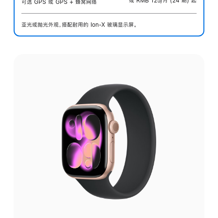
或 RMB 125/月 (24 期) 起
可选 GPS 或 GPS + 蜂窝网络
亚光或抛光外观，搭配耐用的 Ion-X 玻璃显示屏。
选
择
外
观: