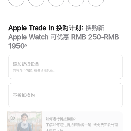
Apple Trade In 换购计划：
换购新
Apple Watch 可优惠 RMB 250-RMB
1950
∆
脚
Apple
注
Trade
添加折抵设备
In
回答几个问题，获得折抵估价。
换
购
计
不折抵换购
划：
如何进行折抵换购？
展
了解如何通过折抵换购省一笔，或免费回收处理
开
手中的设备。