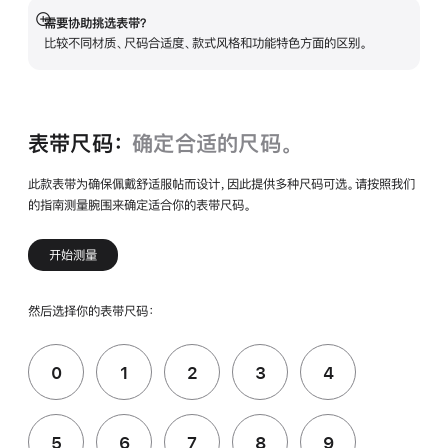
需要协助挑选表带？
展
比较不同材质、尺码合适度、款式风格和功能特色方面的区别。
开
表带尺码：
确定合适的尺码。
此款表带为确保佩戴舒适服帖而设计，因此提供多种尺码可选。请按照我们
的指南测量腕围来确定适合你的表带尺码。
开始测量
然后选择你的表带尺码：
0
1
2
3
4
5
6
7
8
9