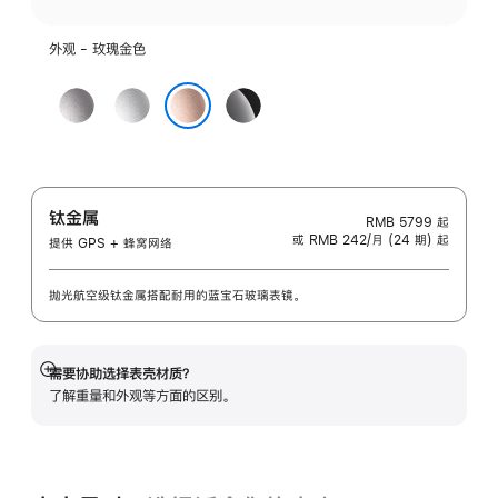
外观 - 玫瑰金色
深
银
亮
空
色
黑
玫瑰金色
灰
色
色
钛金属
RMB 5799
起
或 RMB 242/月 (24 期) 起
提供 GPS + 蜂窝网络
抛光航空级钛金属搭配耐用的蓝宝石玻璃表镜。
需要协助选择表壳材质？
展
了解重量和外观等方面的区别。
开