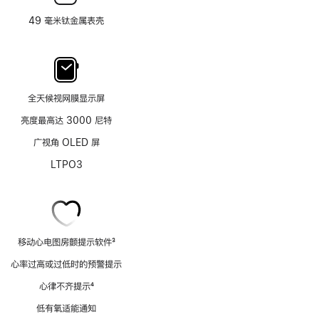
49 毫米钛金属表壳
全天候视网膜显示屏
亮度最高达 3000 尼特
广视角 OLED 屏
LTPO3
移动心电图房颤提示软件
3
脚
心率过高或过低时的预警提示
注
心律不齐提示
4
脚
低有氧适能通知
注