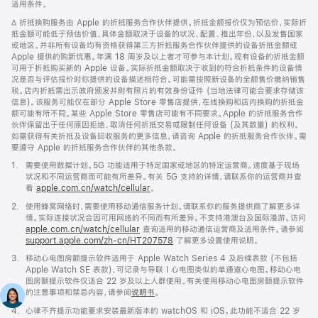
适用条件。
窗
口
脚
∆ 折抵换购服务由 Apple 的折抵服务合作伙伴提供。折抵金额报价仅为预估价，实际折
中
注
抵金额可能低于预估价值，具体金额取决于设备的状况、配置、推出年份，以及发售国家
打
或地区。并非所有设备均有资格获得第三方折抵服务合作伙伴提供的设备折抵金额或
开)
Apple 提供的购新优惠。年满 18 周岁及以上者才可参与本计划。现有设备的折抵金额
可用于折抵购买新的 Apple 设备。实际折抵金额取决于收到的符合折抵条件的设备情
况是否与评估报价时你提供的设备描述相符合。可能需按照新设备的全额售价缴纳销售
税。店内折抵需出示政府颁发并附有照片的有效身份证件 (当地法律可能会要求存储该
信息)。该服务可能仅在部分 Apple Store 零售店提供，在线换购和店内换购的折抵金
额可能有所不同。某些 Apple Store 零售店可能有不同要求。Apple 的折抵服务合作
伙伴保留出于任何原因拒绝、取消任何折抵交易或限制任何设备 (及其数量) 的权利。
如需获得有关折抵及设备回收服务的更多信息，请咨询 Apple 的折抵服务合作伙伴。需
要遵守 Apple 的折抵服务合作伙伴的其他条款。
脚
1.
需要使用数据计划。5G 功能适用于特定国家或地区的特定运营商。速度基于现场
注
状况和不同运营商而可能有所差异。有关 5G 支持的详情，请联系你的运营商并查
看
apple.com.cn/watch/cellular
。
脚
2.
使用蜂窝网络时，需要使用移动通信服务计划。请联系你的服务提供商了解更多详
注
情。实际连接状况会因可用网络的不同而有所差异。不支持港澳台及国际漫游。访问
apple.com.cn/watch/cellular
查询适用的移动通信运营商及适用条件。请参阅
support.apple.com/zh-cn/HT207578
(在
了解更多设置使用说明。
新
脚
3.
移动心电图房颤提示软件适用于 Apple Watch Series 4 及后续表款 (不包括
窗
注
Apple Watch SE 表款)，可记录与导联 I 心电图类似的单通道心电图。移动心电
口
图房颤提示软件仅适合 22 岁及以上人群使用。有关使用移动心电图房颤提示软件
中
的注意事项和禁忌内容，请参阅
说明书
。
打
开)
脚
4.
心律不齐提示功能要求安装最新版本的 watchOS 和 iOS。此功能不适合 22 岁