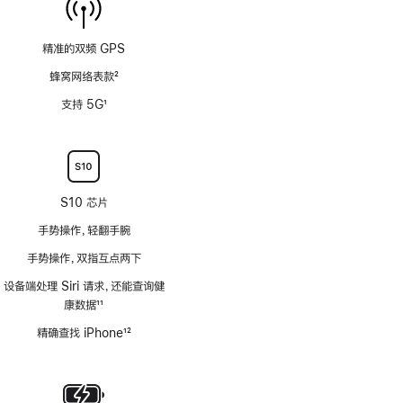
精准的双频 GPS
蜂窝网络表款
2
脚
支持 5G
1
注
脚
注
S10 芯片
手势操作，轻翻手腕
手势操作，双指互点两下
设备端处理 Siri 请求，还能查询健
康数据
11
脚
精确查找 iPhone
12
注
脚
注