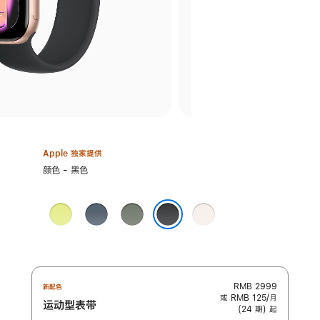
Apple 独家提供
选
颜色 - 黑色
择
颜
霓
铁
灰
淡
色:
虹
锚
绿
桃
黑色
黄
蓝
色
粉
色
色
色
RMB 2999
新配色
或 RMB 125/月
运动型表带
(24 期) 起