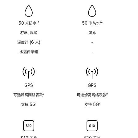
功
功
能
能
不
不
适
适
50 米防水
10
50 米防水
14
用
用
脚
脚
游泳、浮潜
游泳
注
注
深度计 (6 米)
-
深
度
水温传感器
-
水
计
温
(支
传
持
感
6
器
米
功
GPS
GPS
水
能
深)
可选蜂窝网络表款
2
可选蜂窝网络表款
2
不
功
脚
脚
适
支持 5G
1
支持 5G
1
能
注
注
用
脚
脚
不
注
注
适
用
S10 芯片
S10 芯片