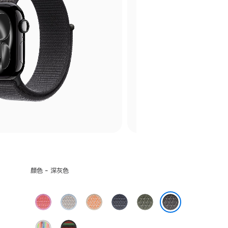
选
颜色 - 深灰色
择
颜
亮
雾
蜜
铁
苍
色:
番
蓝
瓜
锚
林
深灰色
石
色
色
蓝
色
彩
Black