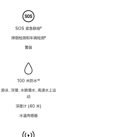
注
SOS 紧急联络
9
脚
摔倒检测和车祸检测
9
注
脚
警笛
注
100 米防水
16
脚
游泳、浮潜、水肺潜水、高速水上运
注
动
深度计 (40 米)
水温传感器