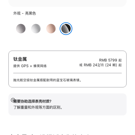
外观 - 亮黑色
深
银
玫
空
色
瑰
亮黑色
灰
金
色
色
钛金属
RMB 5799
起
或 RMB 242/月 (24 期) 起
提供 GPS + 蜂窝网络
抛光航空级钛金属搭配耐用的蓝宝石玻璃表镜。
需要协助选择表壳材质？
展
了解重量和外观等方面的区别。
开