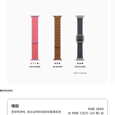
橡胶
RMB 2999
柔韧有弹性、游泳适用的硅胶和氟橡胶表
或 RMB 125/月 (24 期) 起