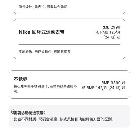
弹性设计、无表扣、佩戴贴合无间
RMB 2999
Nike 回环式运动表带
或 RMB 125/月
(24 期) 起
质地轻盈、回环式扣件、可随意调节
不锈钢
RMB 3399
起
精心雕琢的不锈钢设计，造就精致高雅的外
或 RMB 142/月 (24 期) 起
观。
需要协助挑选表带？
展
比较不同材质、尺码合适度、款式风格和功能特色方面的区别。
开