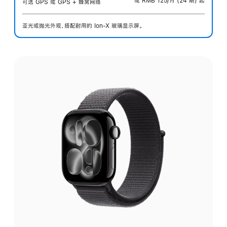
或 RMB 125/月 (24 期) 起
可选 GPS 或 GPS + 蜂窝网络
亚光或抛光外观，搭配耐用的 Ion-X 玻璃显示屏。
选
择
外
观: