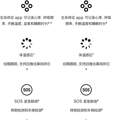
用
生命体征 app 可记录心率、呼吸频
生命体征 app 可记录心率、呼吸
率、手腕温度、血氧和睡眠时长
6
5
频率、手腕温度和睡眠时长
6
,
脚
脚
脚
注
注
注
体温感应
7
体温感应
7
脚
脚
经期跟踪，支持回推估算排卵日
经期跟踪，支持回推估算排卵日
注
注
脚
8
脚
8
注
注
SOS 紧急联络
9
SOS 紧急联络
9
脚
脚
摔倒检测和车祸检测
9
摔倒检测和车祸检测
9
注
注
脚
脚
-
警
-
警
注
注
笛
笛