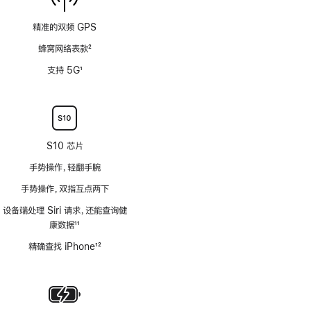
精准的双频 GPS
蜂窝网络表款
2
脚
支持 5G
1
注
脚
注
S10 芯片
手势操作，轻翻手腕
手势操作，双指互点两下
设备端处理 Siri 请求，还能查询健
康数据
11
脚
精确查找 iPhone
12
注
脚
注