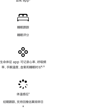
血氧 app
5
脚
注
睡眠跟踪
睡眠评分
生命体征 app 可记录心率、呼吸频
率、手腕温度、血氧和睡眠时长
6
5
,
脚
脚
注
注
体温感应
7
脚
经期跟踪，支持回推估算排卵日
注
脚
8