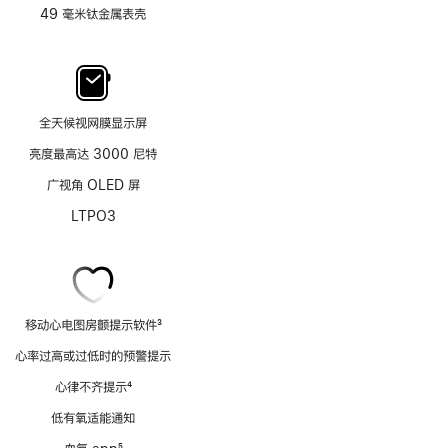
49 毫米钛金属表壳
全天候视网膜显示屏
亮度最高达 3000 尼特
广视角 OLED 屏
LTPO3
移动心电图房颤提示软件
3
脚
心率过高或过低时的预警提示
注
心律不齐提示
4
脚
低有氧适能通知
注