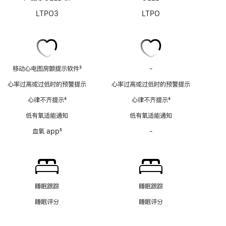
LTPO3
LTPO
移动心电图房颤提示软件
3
-
移
脚
动
心率过高或过低时的预警提示
心率过高或过低时的预警提示
注
心
心律不齐提示
4
心律不齐提示
4
电
脚
脚
图
低有氧适能通知
低有氧适能通知
注
注
房
血氧 app
5
-
血
颤
脚
氧
提
注
app
示
功
软
能
件
不
功
睡眠跟踪
睡眠跟踪
适
能
睡眠评分
睡眠评分
用
不
适