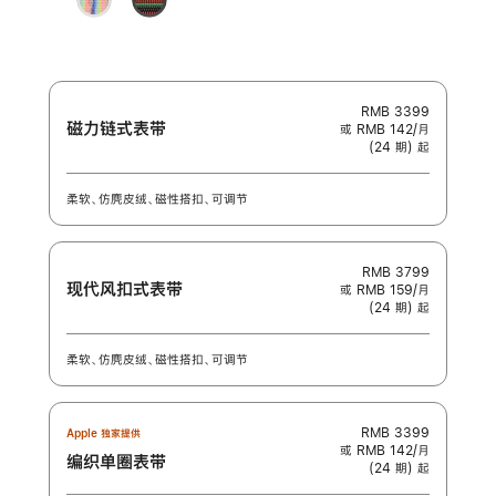
榴
色
虹
Unity
粉
版
-
色
团
结
之
RMB 3399
磁力链式表带
或 RMB 142/月
韵
(24 期) 起
柔软、仿麂皮绒、磁性搭扣、可调节
RMB 3799
现代风扣式表带
或 RMB 159/月
(24 期) 起
柔软、仿麂皮绒、磁性搭扣、可调节
RMB 3399
Apple 独家提供
或 RMB 142/月
编织单圈表带
(24 期) 起