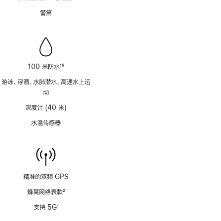
注
脚
警笛
注
100 米防水
16
脚
游泳、浮潜、水肺潜水、高速水上运
注
动
深度计 (40 米)
水温传感器
精准的双频 GPS
蜂窝网络表款
2
脚
支持 5G
1
注
脚