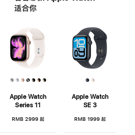
适‍合‍你
Apple Watch
Apple Watch
Series 11
SE 3
RMB 2999
起
RMB 1999
起