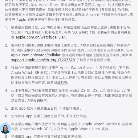
额可能有所不同。某些 Apple Store 零售店可能有不同要求。Apple 的折抵服务合作
伙伴保留出于任何原因拒绝、取消任何折抵交易或限制任何设备 (及其数量) 的权利。
如需获得有关折抵及设备回收服务的更多信息，请咨询 Apple 的折抵服务合作伙伴。需
要遵守 Apple 的折抵服务合作伙伴的其他条款。
脚
1.
需要使用数据计划。5G 功能适用于特定国家或地区的特定运营商。速度基于现场
注
状况和不同运营商而可能有所差异。有关 5G 支持的详情，请联系你的运营商并查
看
apple.com.cn/watch/cellular
。
脚
2.
使用蜂窝网络时，需要使用移动通信服务计划。请联系你的服务提供商了解更多详
注
情。实际连接状况会因可用网络的不同而有所差异。不支持港澳台及国际漫游。访问
apple.com.cn/watch/cellular
查询适用的移动通信运营商及适用条件。请参阅
support.apple.com/zh-cn/HT207578
(在
了解更多设置使用说明。
新
脚
3.
移动心电图房颤提示软件适用于 Apple Watch Series 4 及后续表款 (不包括
窗
注
Apple Watch SE 表款)，可记录与导联 I 心电图类似的单通道心电图。移动心电
口
图房颤提示软件仅适合 22 岁及以上人群使用。有关使用移动心电图房颤提示软件
中
的注意事项和禁忌内容，请参阅
说明书
。
打
开)
脚
4.
心律不齐提示功能要求安装最新版本的 watchOS 和 iOS。此功能不适合 22 岁
注
以下或之前已确诊患有房颤的人群使用。有关使用心律不齐提示功能的注意事项和
禁忌内容，请参阅
说明书
。
脚
5.
血氧 app 仅用于健康生活目的，不作医疗用途。
注
脚
6.
生命体征 app 仅用于健康生活目的，不作医疗用途。
注
脚
7.
体温感应功能不用作医疗目的。此功能仅适用于 Apple Watch Series 8 及后续
注
表款、Apple Watch SE 3，以及所有 Apple Watch Ultra 表款。
脚
8.
经期跟踪 app 不用作节育手段或健康状况诊断。