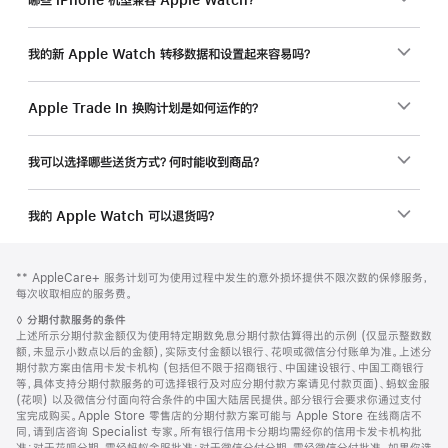
哪些 iPhone 机型兼容 Apple Watch？
我的新 Apple Watch 转移数据和设置起来容易吗？
Apple Trade In 换购计划是如何运作的？
我可以选择哪些送货方式？何时能收到商品？
我的 Apple Watch 可以退货吗？
网
脚
脚
** AppleCare+ 服务计划可为使用过程中发生的意外损坏提供不限次数的保修服务，
注
页
注
每次收取相应的服务费。
页
脚
◊
分期付款服务的条件
脚
注
上述所示分期付款金额仅为使用特定期数免息分期付款估算得出的示例 (仅显示整数数
额，未显示小数点以后的金额)，实际支付金额以银行、花呗或微信分付账单为准。上述分
期付款方案由信用卡发卡机构 (包括但不限于招商银行、中国建设银行、中国工商银行
等，具体支持分期付款服务的可选择银行及对应分期付款方案请见付款页面)、蚂蚁金服
(花呗) 以及微信分付面向符合条件的中国大陆居民提供。部分银行会要求你通过支付
宝完成购买。Apple Store 零售店的分期付款方案可能与 Apple Store 在线商店不
同，请到店咨询 Specialist 专家。所有银行信用卡分期均需经你的信用卡发卡机构批
准；对于花呗分期，需经蚂蚁金服批准；对于微信分付分期，需经微信分付批准。如果你选