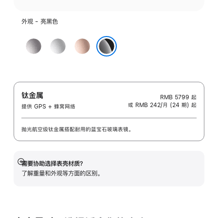
外观 - 亮黑色
深
银
玫
空
色
瑰
亮黑色
灰
金
色
色
钛金属
RMB 5799
起
或 RMB 242/月 (24 期) 起
提供 GPS + 蜂窝网络
抛光航空级钛金属搭配耐用的蓝宝石玻璃表镜。
需要协助选择表壳材质？
展
了解重量和外观等方面的区别。
开