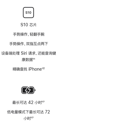
注
S10 芯片
手势操作，轻翻手腕
手势操作，双指互点两下
设备端处理 Siri 请求，还能查询健
康数据
11
脚
精确查找 iPhone
12
注
脚
注
最长可达 42 小时
17
脚
低电量模式下最长可达 72
注
小时
17
脚
注