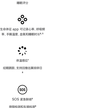
睡眠评分
生命体征 app 可记录心率、呼吸频
率、手腕温度、血氧和睡眠时长
6
5
,
脚
脚
注
注
体温感应
7
脚
经期跟踪，支持回推估算排卵日
注
脚
8
注
SOS 紧急联络
9
脚
摔倒检测和车祸检测
9