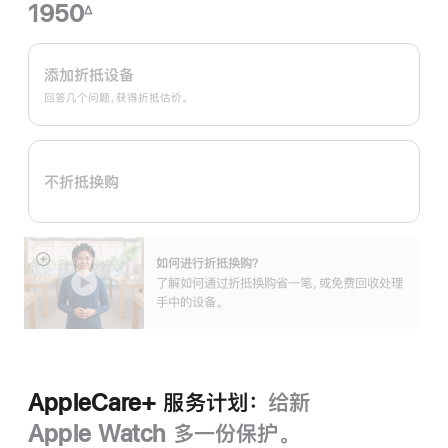
1950
∆
脚
Apple
注
Trade
添加折抵设备
In
回答几个问题，获得折抵估价。
换
购
计
不折抵换购
划：
如何进行折抵换购？
展
了解如何通过折抵换购省一笔，或免费回收处理
开
手中的设备。
AppleCare+ 服务计划：
给新
Apple Watch 多一份保护。