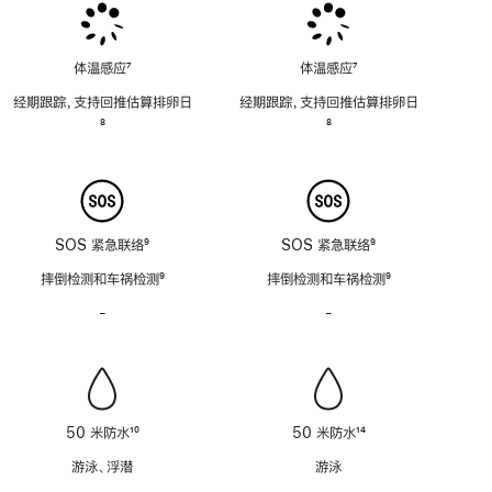
体温感应
7
体温感应
7
脚
脚
经期跟踪，支持回推估算排卵日
经期跟踪，支持回推估算排卵日
注
注
脚
8
脚
8
注
注
SOS 紧急联络
9
SOS 紧急联络
9
脚
脚
摔倒检测和车祸检测
9
摔倒检测和车祸检测
9
注
注
脚
脚
-
警
-
警
注
注
笛
笛
功
功
能
能
不
不
适
适
50 米防水
10
50 米防水
14
用
用
脚
脚
游泳、浮潜
游泳
注
注