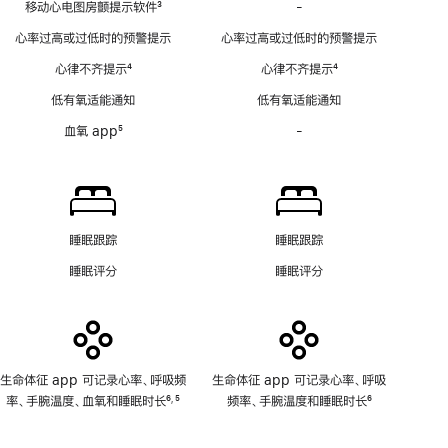
移动心电图房颤提示软件
3
-
移
脚
动
心率过高或过低时的预警提示
心率过高或过低时的预警提示
注
心
心律不齐提示
4
心律不齐提示
4
电
脚
脚
图
低有氧适能通知
低有氧适能通知
注
注
房
血氧 app
5
-
血
颤
脚
氧
提
注
app
示
功
软
能
件
不
功
睡眠跟踪
睡眠跟踪
适
能
睡眠评分
睡眠评分
用
不
适
用
生命体征 app 可记录心率、呼吸频
生命体征 app 可记录心率、呼吸
率、手腕温度、血氧和睡眠时长
6
5
频率、手腕温度和睡眠时长
6
,
脚
脚
脚
注
注
注