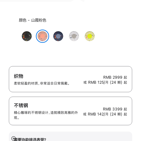
选
颜色 - 山霞粉色
择
颜
午
缎
朦
荧
色:
夜
带
胧
光
山霞粉色
黑
蓝
灰
黄
色
色
色
绿
色
织物
RMB 2999
起
或 RMB 125/月 (24 期) 起
柔软轻盈的材质，非常适合日常佩戴。
不锈钢
RMB 3399
起
精心雕琢的不锈钢设计，造就精致高雅的外
或 RMB 142/月 (24 期) 起
观。
需要协助挑选表带？