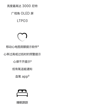
亮度最高达 3000 尼特
广视角 OLED 屏
LTPO3
移动心电图房颤提示软件
3
脚
心率过高或过低时的预警提示
注
心律不齐提示
4
脚
低有氧适能通知
注
血氧 app
5
脚
注
睡眠跟踪