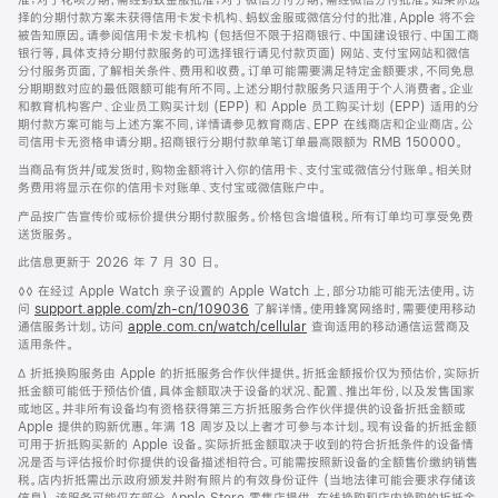
择的分期付款方案未获得信用卡发卡机构、蚂蚁金服或微信分付的批准，Apple 将不会
被告知原因。请参阅信用卡发卡机构 (包括但不限于招商银行、中国建设银行、中国工商
银行等，具体支持分期付款服务的可选择银行请见付款页面) 网站、支付宝网站和微信
分付服务页面，了解相关条件、费用和收费。订单可能需要满足特定金额要求，不同免息
分期期数对应的最低限额可能有所不同。上述分期付款服务只适用于个人消费者。企业
和教育机构客户、企业员工购买计划 (EPP) 和 Apple 员工购买计划 (EPP) 适用的分
期付款方案可能与上述方案不同，详情请参见教育商店、EPP 在线商店和企业商店。公
司信用卡无资格申请分期。招商银行分期付款单笔订单最高限额为 RMB 150000。
当商品有货并/或发货时，购物金额将计入你的信用卡、支付宝或微信分付账单。相关财
务费用将显示在你的信用卡对账单、支付宝或微信账户中。
产品按广告宣传价或标价提供分期付款服务。价格包含增值税。所有订单均可享受免费
送货服务。
此信息更新于 2026 年 7 月 30 日。
脚
◊◊ 在经过 Apple Watch 亲子设置的 Apple Watch 上，部分功能可能无法使用。访
注
问
support.apple.com/zh-cn/109036
(在
了解详情。使用蜂窝网络时，需要使用移动
通信服务计划。访问
apple.com.cn/watch/cellular
新
查询适用的移动通信运营商及
适用条件。
窗
口
脚
∆ 折抵换购服务由 Apple 的折抵服务合作伙伴提供。折抵金额报价仅为预估价，实际折
中
注
抵金额可能低于预估价值，具体金额取决于设备的状况、配置、推出年份，以及发售国家
打
或地区。并非所有设备均有资格获得第三方折抵服务合作伙伴提供的设备折抵金额或
开)
Apple 提供的购新优惠。年满 18 周岁及以上者才可参与本计划。现有设备的折抵金额
可用于折抵购买新的 Apple 设备。实际折抵金额取决于收到的符合折抵条件的设备情
况是否与评估报价时你提供的设备描述相符合。可能需按照新设备的全额售价缴纳销售
税。店内折抵需出示政府颁发并附有照片的有效身份证件 (当地法律可能会要求存储该
信息)。该服务可能仅在部分 Apple Store 零售店提供，在线换购和店内换购的折抵金