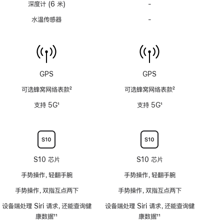
深度计 (6 米)
-
深
度
水温传感器
-
水
计
温
(支
传
持
感
6
器
米
功
GPS
GPS
水
能
深)
可选蜂窝网络表款
2
可选蜂窝网络表款
2
不
功
脚
脚
适
支持 5G
1
支持 5G
1
能
注
注
用
脚
脚
不
注
注
适
用
S10 芯片
S10 芯片
手势操作，轻翻手腕
手势操作，轻翻手腕
手势操作，双指互点两下
手势操作，双指互点两下
设备端处理 Siri 请求，还能查询健
设备端处理 Siri 请求，还能查询健
康数据
11
康数据
11