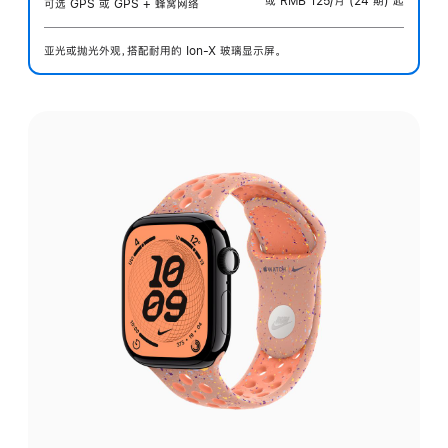
或 RMB 125/月 (24 期) 起
可选 GPS 或 GPS + 蜂窝网络
亚光或抛光外观，搭配耐用的 Ion-X 玻璃显示屏。
选
择
外
观: