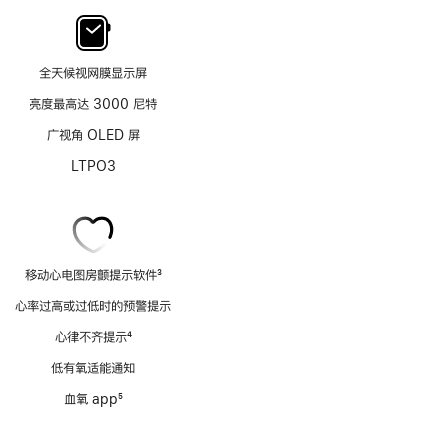
全天候视网膜显示屏
亮度最高达 3000 尼特
广视角 OLED 屏
LTPO3
移动心电图房颤提示软件
3
脚
心率过高或过低时的预警提示
注
心律不齐提示
4
脚
低有氧适能通知
注
血氧 app
5
脚
注