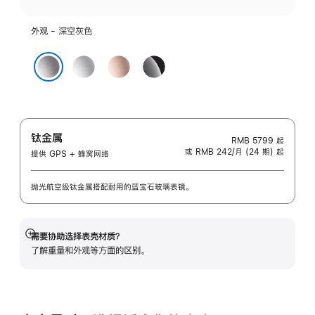
外观 - 深空灰色
银
玫
亮
色
瑰
黑
深空灰色
金
色
色
钛金属
RMB 5799
起
或 RMB 242/月 (24 期) 起
提供 GPS + 蜂窝网络
抛光航空级钛金属搭配耐用的蓝宝石玻璃表镜。
需要协助选择表壳材质？
展
了解重量和外观等方面的区别。
开