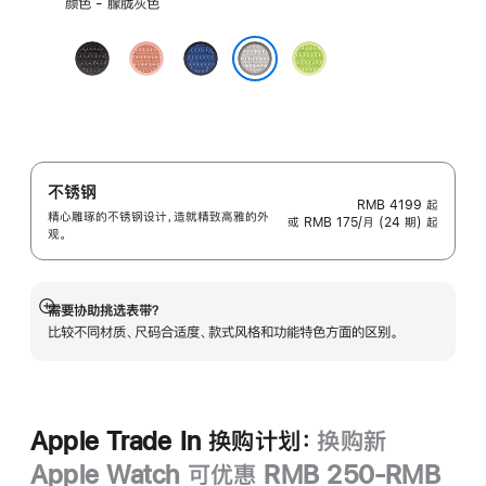
颜色 - 朦胧灰色
择
颜
午
山
缎
荧
色:
夜
霞
带
光
朦胧灰色
黑
粉
蓝
黄
色
色
色
绿
色
不锈钢
RMB 4199
起
精心雕琢的不锈钢设计，造就精致高雅的外
或 RMB 175/月 (24 期) 起
观。
需要协助挑选表带？
展
比较不同材质、尺码合适度、款式风格和功能特色方面的区别。
开
Apple Trade In 换购计划：
换购新
Apple Watch 可优惠 RMB 250-RMB