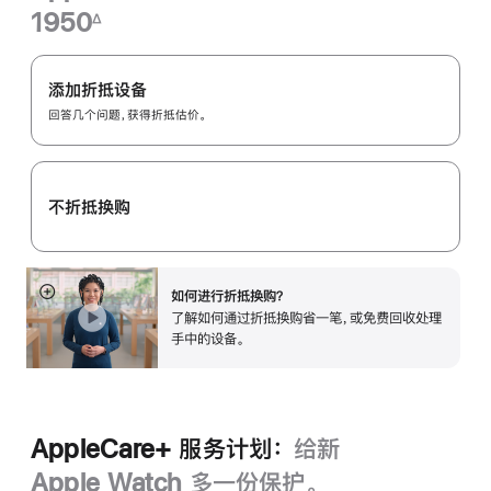
1950
∆
脚
Apple
注
Trade
添加折抵设备
In
回答几个问题，获得折抵估价。
换
购
计
不折抵换购
划：
如何进行折抵换购？
展
了解如何通过折抵换购省一笔，或免费回收处理
开
手中的设备。
AppleCare+ 服务计划：
给新
Apple Watch 多一份保护。