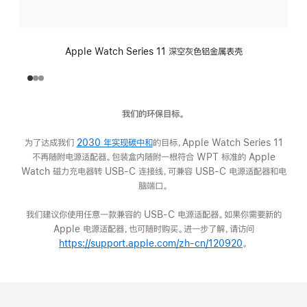
Apple Watch Series 11 深空灰色铝金属表壳
我们的环保目标。
为了达成我们
2030 年实现碳中和
(在
的目标，Apple Watch Series 11
不再随附电源适配器。包装盒内随附一根符合 WPT 标准的 Apple
新
Watch 磁力充电器转 USB-C 连接线，可兼容 USB-C 电源适配器和电
窗
脑端口。
口
中
我们建议你使用任意一款兼容的 USB-C 电源适配器。如果你需要新的
打
Apple 电源适配器，也可随时购买。进一步了解，请访问
开)
https://support.apple.com/zh-cn/120920
(在
。
新
窗
口
中