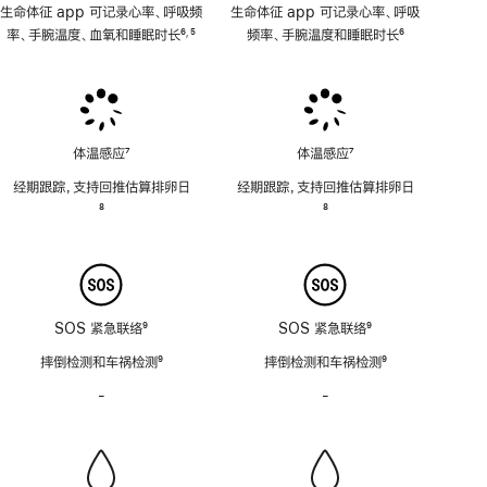
生命体征 app 可记录心率、呼吸频
生命体征 app 可记录心率、呼吸
率、手腕温度、血氧和睡眠时长
6
5
频率、手腕温度和睡眠时长
6
,
脚
脚
脚
注
注
注
体温感应
7
体温感应
7
脚
脚
经期跟踪，支持回推估算排卵日
经期跟踪，支持回推估算排卵日
注
注
脚
8
脚
8
注
注
SOS 紧急联络
9
SOS 紧急联络
9
脚
脚
摔倒检测和车祸检测
9
摔倒检测和车祸检测
9
注
注
脚
脚
-
警
-
警
注
注
笛
笛
功
功
能
能
不
不