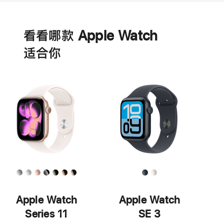
电
池
看看哪款 Apple Watch
适‍合‍你
Apple Watch
Apple Watch
Series 11
SE 3