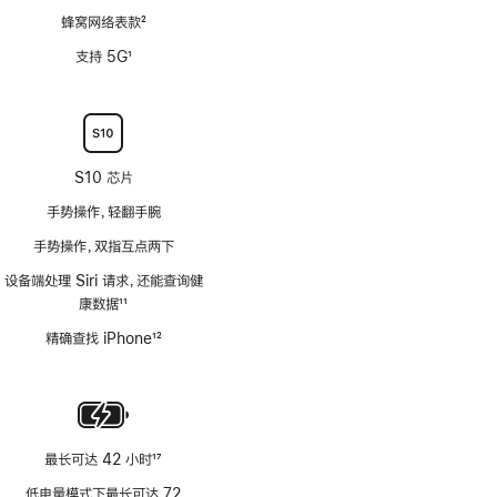
蜂窝网络表款
2
脚
支持 5G
1
注
脚
注
S10 芯片
手势操作，轻翻手腕
手势操作，双指互点两下
设备端处理 Siri 请求，还能查询健
康数据
11
脚
精确查找 iPhone
12
注
脚
注
最长可达 42 小时
17
脚
低电量模式下最长可达 72