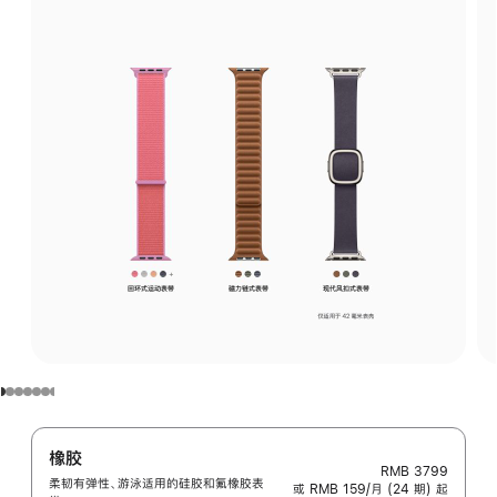
橡胶
RMB 3799
柔韧有弹性、游泳适用的硅胶和氟橡胶表
或 RMB 159/月 (24 期) 起