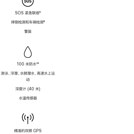
SOS 紧急联络
9
脚
摔倒检测和车祸检测
9
注
脚
警笛
注
100 米防水
16
脚
游泳、浮潜、水肺潜水、高速水上运
注
动
深度计 (40 米)
水温传感器
精准的双频 GPS