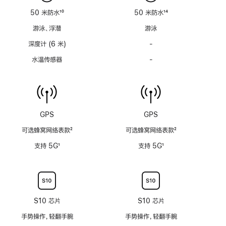
适
适
50 米防水
10
50 米防水
14
用
用
脚
脚
游泳、浮潜
游泳
注
注
深度计 (6 米)
-
深
度
水温传感器
-
水
计
温
(支
传
持
感
6
器
米
功
GPS
GPS
水
能
深)
可选蜂窝网络表款
2
可选蜂窝网络表款
2
不
功
脚
脚
适
支持 5G
1
支持 5G
1
能
注
注
用
脚
脚
不
注
注
适
用
S10 芯片
S10 芯片
手势操作，轻翻手腕
手势操作，轻翻手腕