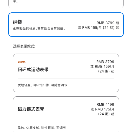
带。
织物
RMB 3799
起
或 RMB 159/月 (24 期) 起
柔软轻盈的材质，非常适合日常佩戴。
选择表带款式:
RMB 3799
新配色
或 RMB 159/月
回环式运动表带
(24 期) 起
质地轻盈、回环式扣件、可随意调节
RMB 4199
磁力链式表带
或 RMB 175/月
(24 期) 起
柔软、仿麂皮绒、磁性搭扣、可调节