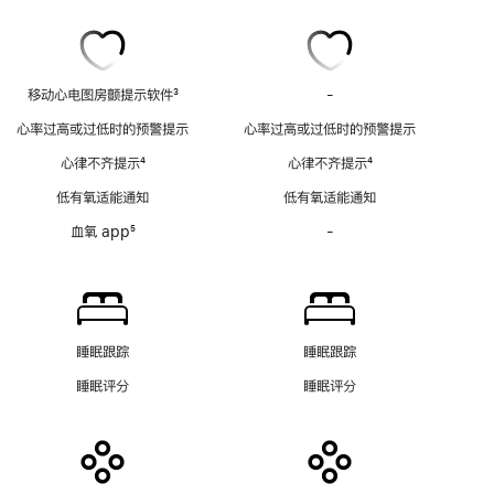
移动心电图房颤提示软件
3
-
移
脚
动
心率过高或过低时的预警提示
心率过高或过低时的预警提示
注
心
心律不齐提示
4
心律不齐提示
4
电
脚
脚
图
低有氧适能通知
低有氧适能通知
注
注
房
血氧 app
5
-
血
颤
脚
氧
提
注
app
示
功
软
能
件
不
功
睡眠跟踪
睡眠跟踪
适
能
睡眠评分
睡眠评分
用
不
适
用