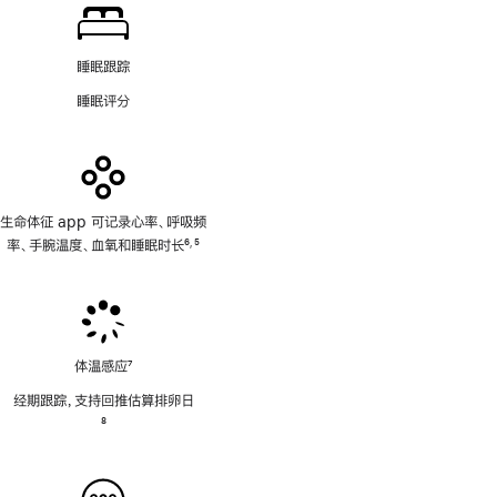
睡眠跟踪
睡眠评分
生命体征 app 可记录心率、呼吸频
率、手腕温度、血氧和睡眠时长
6
5
,
脚
脚
注
注
体温感应
7
脚
经期跟踪，支持回推估算排卵日
注
脚
8
注