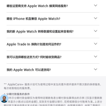
哪些运营商支持 Apple Watch 蜂窝网络服务？
哪些 iPhone 机型兼容 Apple Watch？
我的新 Apple Watch 转移数据和设置起来容易吗？
Apple Trade In 换购计划是如何运作的？
我可以选择哪些送货方式？何时能收到商品？
我的 Apple Watch 可以退货吗？
网
脚
脚
** AppleCare+ 服务计划可为使用过程中发生的意外损坏提供不限次数的保修服务，
注
页
注
每次收取相应的服务费。
页
脚
◊
分期付款服务的条件
脚
注
上述所示分期付款金额仅为使用特定期数免息分期付款估算得出的示例 (仅显示整数数
额，未显示小数点以后的金额)，实际支付金额以银行、花呗或微信分付账单为准。上述分
期付款方案由信用卡发卡机构 (包括但不限于招商银行、中国建设银行、中国工商银行