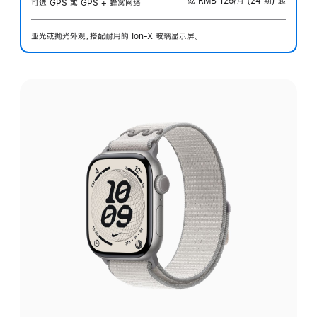
或 RMB 125/月 (24 期) 起
可选 GPS 或 GPS + 蜂窝网络
亚光或抛光外观，搭配耐用的 Ion-X 玻璃显示屏。
选
择
外
观: