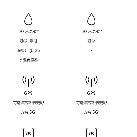
注
注
笛
笛
功
功
能
能
不
不
适
适
50 米防水
10
50 米防水
14
用
用
脚
脚
游泳、浮潜
游泳
注
注
深度计 (6 米)
-
深
度
水温传感器
-
水
计
温
(支
传
持
感
6
器
米
功
GPS
GPS
水
能
深)
可选蜂窝网络表款
2
可选蜂窝网络表款
2
不
功
脚
脚
适
支持 5G
1
支持 5G
1
能
注
注
用
脚
脚
不
注
注
适
用