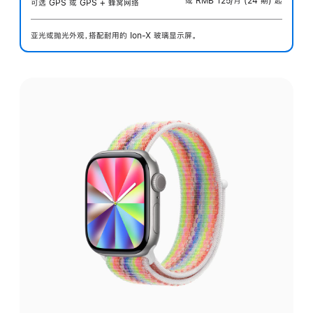
或 RMB 125/月 (24 期) 起
可选 GPS 或 GPS + 蜂窝网络
亚光或抛光外观，搭配耐用的 Ion-X 玻璃显示屏。
选
择
外
观: