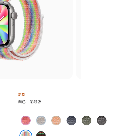
新款
选
颜色 - 彩虹版
择
颜
亮
雾
蜜
铁
苍
深
色:
番
蓝
瓜
锚
林
灰
石
色
色
蓝
色
色
Black