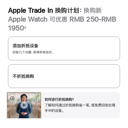
Apple Trade In 换购计划：
换购新
Apple Watch 可优惠 RMB 250-RMB
1950
∆
脚
Apple
注
Trade
添加折抵设备
In
回答几个问题，获得折抵估价。
换
购
计
不折抵换购
划：
如何进行折抵换购？
展
了解如何通过折抵换购省一笔，或免费回收处理
开
手中的设备。