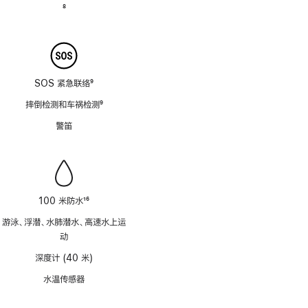
注
脚
8
注
SOS 紧急联络
9
脚
摔倒检测和车祸检测
9
注
脚
警笛
注
100 米防水
16
脚
游泳、浮潜、水肺潜水、高速水上运
注
动
深度计 (40 米)
水温传感器