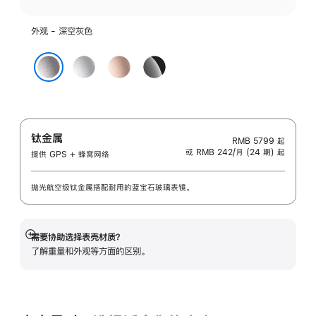
外观 - 深空灰色
银
玫
亮
色
瑰
黑
深空灰色
金
色
色
钛金属
RMB 5799
起
或 RMB 242/月 (24 期) 起
提供 GPS + 蜂窝网络
抛光航空级钛金属搭配耐用的蓝宝石玻璃表镜。
需要协助选择表壳材质？
展
了解重量和外观等方面的区别。
开