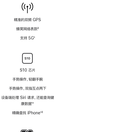
精准的双频 GPS
蜂窝网络表款
2
脚
支持 5G
1
注
脚
注
S10 芯片
手势操作，轻翻手腕
手势操作，双指互点两下
设备端处理 Siri 请求，还能查询健
康数据
11
脚
精确查找 iPhone
12
注
脚
注