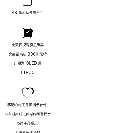
49 毫米钛金属表壳
全天候视网膜显示屏
亮度最高达 3000 尼特
广视角 OLED 屏
LTPO3
移动心电图房颤提示软件
3
脚
心率过高或过低时的预警提示
注
心律不齐提示
4
脚
低有氧适能通知