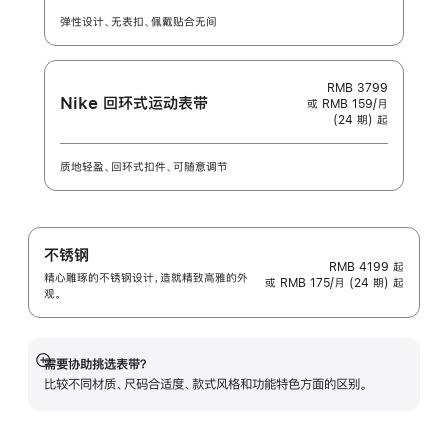
弹性设计、无表扣、佩戴贴合无间
RMB 3799
Nike 回环式运动表带
或 RMB 159/月
(24 期) 起
质地轻盈、回环式扣件、可随意调节
不锈钢
RMB 4199
起
精心雕琢的不锈钢设计，造就精致高雅的外
或 RMB 175/月 (24 期) 起
观。
需要协助挑选表带？
展
比较不同材质、尺码合适度、款式风格和功能特色方面的区别。
开