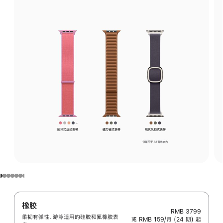
橡胶
RMB 3799
柔韧有弹性、游泳适用的硅胶和氟橡胶表
或 RMB 159/月 (24 期) 起