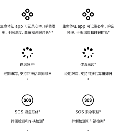
适
用
生命体征 app 可记录心率、呼吸频
生命体征 app 可记录心率、呼吸
率、手腕温度、血氧和睡眠时长
6
5
频率、手腕温度和睡眠时长
6
,
脚
脚
脚
注
注
注
体温感应
7
体温感应
7
脚
脚
经期跟踪，支持回推估算排卵日
经期跟踪，支持回推估算排卵日
注
注
脚
8
脚
8
注
注
SOS 紧急联络
9
SOS 紧急联络
9
脚
脚
摔倒检测和车祸检测
9
摔倒检测和车祸检测
9
注
注
脚
脚
-
警
-
警