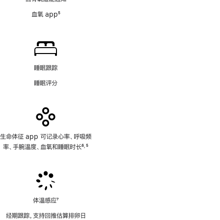
注
血氧 app
5
脚
注
睡眠跟踪
睡眠评分
生命体征 app 可记录心率、呼吸频
率、手腕温度、血氧和睡眠时长
6
5
,
脚
脚
注
注
体温感应
7
脚
经期跟踪，支持回推估算排卵日