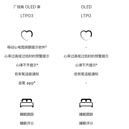
广视角 OLED 屏
OLED
LTPO3
LTPO
移动心电图房颤提示软件
3
-
移
脚
动
心率过高或过低时的预警提示
心率过高或过低时的预警提示
注
心
心律不齐提示
4
心律不齐提示
4
电
脚
脚
图
低有氧适能通知
低有氧适能通知
注
注
房
血氧 app
5
-
血
颤
脚
氧
提
注
app
示
功
软
能
件
不
功
睡眠跟踪
睡眠跟踪
适
能
睡眠评分
睡眠评分
用
不