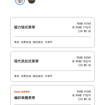
榴
色
Unity
粉
彩虹版
-
色
团
结
之
RMB 4199
磁力链式表带
或 RMB 175/月
韵
(24 期) 起
柔软、仿麂皮绒、磁性搭扣、可调节
RMB 4599
现代风扣式表带
或 RMB 192/月
(24 期) 起
柔软、仿麂皮绒、磁性搭扣、可调节
RMB 4199
Apple 独家提供
或 RMB 175/月
编织单圈表带
(24 期) 起