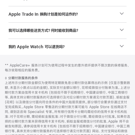
Apple Trade In 换购计划是如何运作的？
我可以选择哪些送货方式？何时能收到商品？
我的 Apple Watch 可以退货吗？
网
脚
脚
** AppleCare+ 服务计划可为使用过程中发生的意外损坏提供不限次数的保修服务，
注
页
注
每次收取相应的服务费。
页
脚
◊
分期付款服务的条件
脚
注
上述所示分期付款金额仅为使用特定期数免息分期付款估算得出的示例 (仅显示整数数
额，未显示小数点以后的金额)，实际支付金额以银行、花呗或微信分付账单为准。上述分
期付款方案由信用卡发卡机构 (包括但不限于招商银行、中国建设银行、中国工商银行
等，具体支持分期付款服务的可选择银行及对应分期付款方案请见付款页面)、蚂蚁金服
(花呗) 以及微信分付面向符合条件的中国大陆居民提供。部分银行会要求你通过支付
宝完成购买。Apple Store 零售店的分期付款方案可能与 Apple Store 在线商店不
同，请到店咨询 Specialist 专家。所有银行信用卡分期均需经你的信用卡发卡机构批
准；对于花呗分期，需经蚂蚁金服批准；对于微信分付分期，需经微信分付批准。如果你选
择的分期付款方案未获得信用卡发卡机构、蚂蚁金服或微信分付的批准，Apple 将不会
被告知原因。请参阅信用卡发卡机构 (包括但不限于招商银行、中国建设银行、中国工商
银行等，具体支持分期付款服务的可选择银行请见付款页面) 网站、支付宝网站和微信