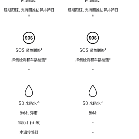
体温感应
7
体温感应
7
脚
脚
经期跟踪，支持回推估算排卵日
经期跟踪，支持回推估算排卵日
注
注
脚
8
脚
8
注
注
SOS 紧急联络
9
SOS 紧急联络
9
脚
脚
摔倒检测和车祸检测
9
摔倒检测和车祸检测
9
注
注
脚
脚
-
警
-
警
注
注
笛
笛
功
功
能
能
不
不
适
适
50 米防水
10
50 米防水
14
用
用
脚
脚
游泳、浮潜
游泳
注
注
深度计 (6 米)
-
深
度
水温传感器
-
水
计
温