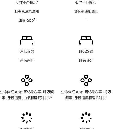
心律不齐提示
4
心律不齐提示
4
电
脚
脚
图
低有氧适能通知
低有氧适能通知
注
注
房
血氧 app
5
-
血
颤
脚
氧
提
注
app
示
功
软
能
件
不
功
睡眠跟踪
睡眠跟踪
适
能
睡眠评分
睡眠评分
用
不
适
用
生命体征 app 可记录心率、呼吸频
生命体征 app 可记录心率、呼吸
率、手腕温度、血氧和睡眠时长
6
5
频率、手腕温度和睡眠时长
6
,
脚
脚
脚
注
注
注