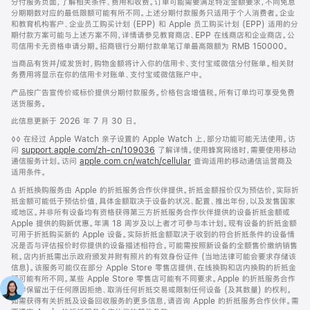
分付服务页面，了解相关条件、费用和收费。订单可能需要满足特定金额要求，不同免息
分期期数对应的最低限额可能有所不同。上述分期付款服务只适用于个人消费者。企业
和教育机构客户、企业员工购买计划 (EPP) 和 Apple 员工购买计划 (EPP) 适用的分
期付款方案可能与上述方案不同，详情请参见教育商店、EPP 在线商店和企业商店。公
司信用卡无资格申请分期。招商银行分期付款单笔订单最高限额为 RMB 150000。
当商品有货并/或发货时，购物金额将计入你的信用卡、支付宝或微信分付账单。相关财
务费用将显示在你的信用卡对账单、支付宝或微信账户中。
产品按广告宣传价或标价提供分期付款服务。价格包含增值税。所有订单均可享受免费
送货服务。
此信息更新于 2026 年 7 月 30 日。
脚
◊◊ 在经过 Apple Watch 亲子设置的 Apple Watch 上，部分功能可能无法使用。访
注
问
support.apple.com/zh-cn/109036
(在
了解详情。使用蜂窝网络时，需要使用移动
通信服务计划。访问
apple.com.cn/watch/cellular
新
查询适用的移动通信运营商及
适用条件。
窗
口
脚
∆ 折抵换购服务由 Apple 的折抵服务合作伙伴提供。折抵金额报价仅为预估价，实际折
中
注
抵金额可能低于预估价值，具体金额取决于设备的状况、配置、推出年份，以及发售国家
打
或地区。并非所有设备均有资格获得第三方折抵服务合作伙伴提供的设备折抵金额或
开)
Apple 提供的购新优惠。年满 18 周岁及以上者才可参与本计划。现有设备的折抵金额
可用于折抵购买新的 Apple 设备。实际折抵金额取决于收到的符合折抵条件的设备情
况是否与评估报价时你提供的设备描述相符合。可能需按照新设备的全额售价缴纳销售
税。店内折抵需出示政府颁发并附有照片的有效身份证件 (当地法律可能会要求存储该
信息)。该服务可能仅在部分 Apple Store 零售店提供，在线换购和店内换购的折抵金
额可能有所不同。某些 Apple Store 零售店可能有不同要求。Apple 的折抵服务合作
伙伴保留出于任何原因拒绝、取消任何折抵交易或限制任何设备 (及其数量) 的权利。
如需获得有关折抵及设备回收服务的更多信息，请咨询 Apple 的折抵服务合作伙伴。需