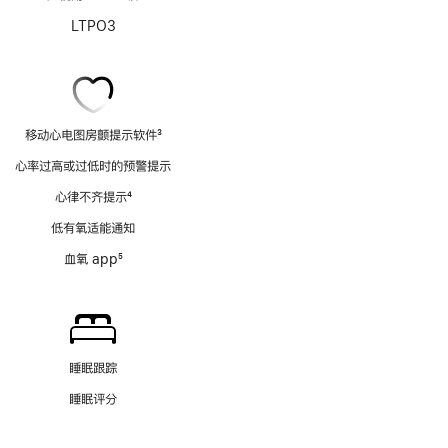
LTPO3
移动心电图房颤提示软件
3
脚
心率过高或过低时的预警提示
注
心律不齐提示
4
脚
低有氧适能通知
注
血氧 app
5
脚
注
睡眠跟踪
睡眠评分