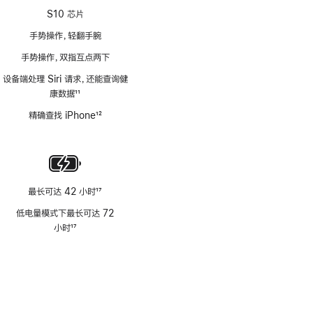
S10 芯片
手势操作，轻翻手腕
手势操作，双指互点两下
设备端处理 Siri 请求，还能查询健
康数据
11
脚
精确查找 iPhone
12
注
脚
注
最长可达 42 小时
17
脚
低电量模式下最长可达 72
注
小时
17
脚
注