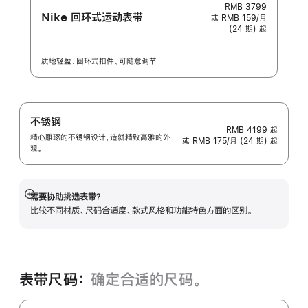
RMB 3799
Nike 回环式运动表带
或 RMB 159/月
(24 期) 起
质地轻盈、回环式扣件、可随意调节
不锈钢
RMB 4199
起
精心雕琢的不锈钢设计，造就精致高雅的外
或 RMB 175/月 (24 期) 起
观。
需要协助挑选表带？
展
比较不同材质、尺码合适度、款式风格和功能特色方面的区别。
开
表带尺码：
确定合适的尺码。