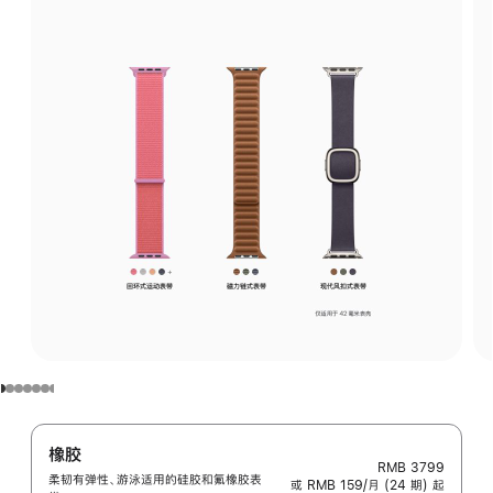
橡胶
RMB 3799
柔韧有弹性、游泳适用的硅胶和氟橡胶表
或 RMB 159/月 (24 期) 起