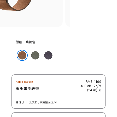
选
颜色 - 焦糖色
择
颜
鼠
午
色:
尾
夜
焦糖色
草
紫
灰
色
色
RMB 4199
Apple 独家提供
或 RMB 175/月
编织单圈表带
(24 期) 起
弹性设计、无表扣、佩戴贴合无间