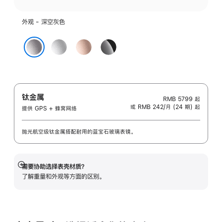
外观 - 深空灰色
银
玫
亮
色
瑰
黑
深空灰色
金
色
色
钛金属
RMB 5799
起
或 RMB 242/月 (24 期) 起
提供 GPS + 蜂窝网络
抛光航空级钛金属搭配耐用的蓝宝石玻璃表镜。
需要协助选择表壳材质？
展
了解重量和外观等方面的区别。
开