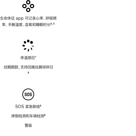
生命体征 app 可记录心率、呼吸频
率、手腕温度、血氧和睡眠时长
6
5
,
脚
脚
注
注
体温感应
7
脚
经期跟踪，支持回推估算排卵日
注
脚
8
注
SOS 紧急联络
9
脚
摔倒检测和车祸检测
9
注
脚
警笛
注