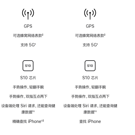
(支
传
持
感
6
器
米
功
GPS
GPS
水
能
深)
可选蜂窝网络表款
2
可选蜂窝网络表款
2
不
功
脚
脚
适
支持 5G
1
支持 5G
1
能
注
注
用
脚
脚
不
注
注
适
用
S10 芯片
S10 芯片
手势操作，轻翻手腕
手势操作，轻翻手腕
手势操作，双指互点两下
手势操作，双指互点两下
设备端处理 Siri 请求，还能查询健
设备端处理 Siri 请求，还能查询健
康数据
11
康数据
11
脚
脚
精确查找 iPhone
12
查找 iPhone
注
注
脚
注