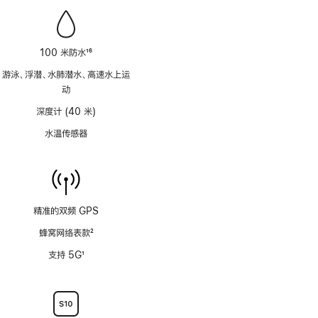
100 米防水
16
脚
游泳、浮潜、水肺潜水、高速水上运
注
动
深度计 (40 米)
水温传感器
精准的双频 GPS
蜂窝网络表款
2
脚
支持 5G
1
注
脚
注