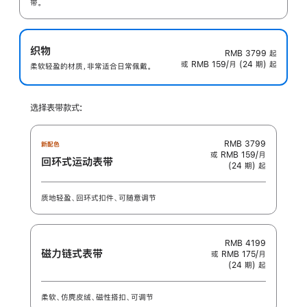
带。
织物
RMB 3799
起
或 RMB 159/月 (24 期) 起
柔软轻盈的材质，非常适合日常佩戴。
选择表带款式:
RMB 3799
新配色
或 RMB 159/月
回环式运动表带
(24 期) 起
质地轻盈、回环式扣件、可随意调节
RMB 4199
磁力链式表带
或 RMB 175/月
(24 期) 起
柔软、仿麂皮绒、磁性搭扣、可调节