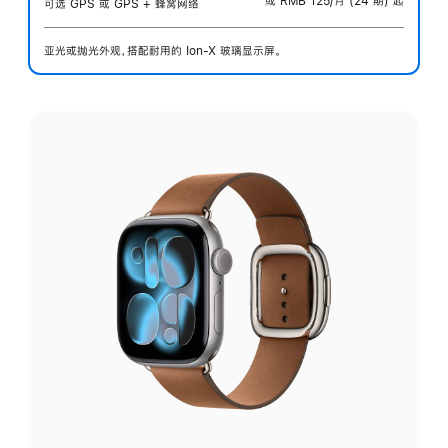
或 RMB 125/月 (24 期) 起
可选 GPS 或 GPS + 蜂窝网络
亚光或抛光外观，搭配耐用的 Ion-X 玻璃显示屏。
选
择
外
观: