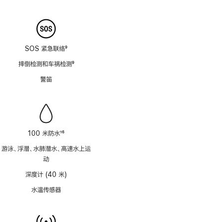
注
SOS 紧急联络
9
脚
摔倒检测和车祸检测
9
注
脚
警笛
注
100 米防水
16
脚
游泳、浮潜、水肺潜水、高速水上运
注
动
深度计 (40 米)
水温传感器