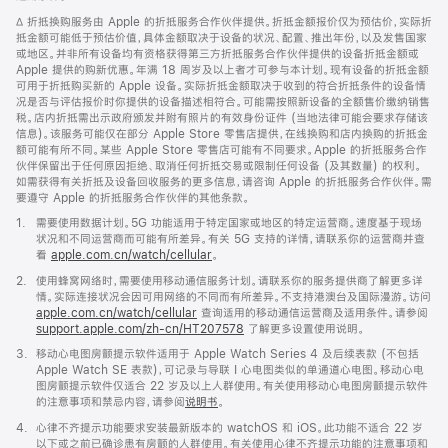
口
脚
∆ 折抵换购服务由 Apple 的折抵服务合作伙伴提供。折抵金额报价仅为预估价，实际折
中
注
抵金额可能低于预估价值，具体金额取决于设备的状况、配置、推出年份，以及发售国家
打
或地区。并非所有设备均有资格获得第三方折抵服务合作伙伴提供的设备折抵金额或
开)
Apple 提供的购新优惠。年满 18 周岁及以上者才可参与本计划。现有设备的折抵金额
可用于折抵购买新的 Apple 设备。实际折抵金额取决于收到的符合折抵条件的设备情
况是否与评估报价时你提供的设备描述相符合。可能需按照新设备的全额售价缴纳销售
税。店内折抵需出示政府颁发并附有照片的有效身份证件 (当地法律可能会要求存储该
信息)。该服务可能仅在部分 Apple Store 零售店提供，在线换购和店内换购的折抵金
额可能有所不同。某些 Apple Store 零售店可能有不同要求。Apple 的折抵服务合作
伙伴保留出于任何原因拒绝、取消任何折抵交易或限制任何设备 (及其数量) 的权利。
如需获得有关折抵及设备回收服务的更多信息，请咨询 Apple 的折抵服务合作伙伴。需
要遵守 Apple 的折抵服务合作伙伴的其他条款。
脚
1.
需要使用数据计划。5G 功能适用于特定国家或地区的特定运营商。速度基于现场
注
状况和不同运营商而可能有所差异。有关 5G 支持的详情，请联系你的运营商并查
看
apple.com.cn/watch/cellular
。
脚
2.
使用蜂窝网络时，需要使用移动通信服务计划。请联系你的服务提供商了解更多详
注
情。实际连接状况会因可用网络的不同而有所差异。不支持港澳台及国际漫游。访问
apple.com.cn/watch/cellular
查询适用的移动通信运营商及适用条件。请参阅
support.apple.com/zh-cn/HT207578
(在
了解更多设置使用说明。
新
脚
3.
移动心电图房颤提示软件适用于 Apple Watch Series 4 及后续表款 (不包括
窗
注
Apple Watch SE 表款)，可记录与导联 I 心电图类似的单通道心电图。移动心电
口
图房颤提示软件仅适合 22 岁及以上人群使用。有关使用移动心电图房颤提示软件
中
的注意事项和禁忌内容，请参阅
说明书
。
打
开)
脚
4.
心律不齐提示功能要求安装最新版本的 watchOS 和 iOS。此功能不适合 22 岁
注
以下或之前已确诊患有房颤的人群使用。有关使用心律不齐提示功能的注意事项和