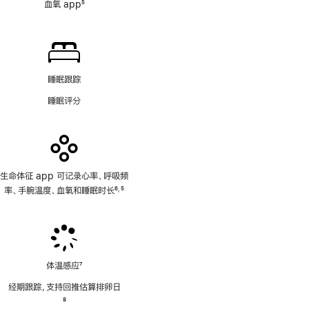
血氧 app
5
脚
注
睡眠跟踪
睡眠评分
生命体征 app 可记录心率、呼吸频
率、手腕温度、血氧和睡眠时长
6
5
,
脚
脚
注
注
体温感应
7
脚
经期跟踪，支持回推估算排卵日
注
脚
8