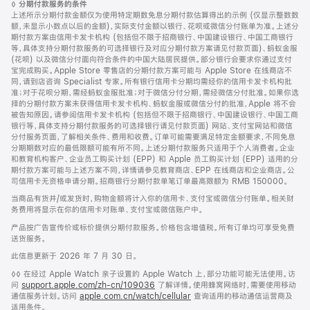
脚
◊
分期付款服务的条件
脚
注
上述所示分期付款金额仅为使用特定期数免息分期付款估算得出的示例 (仅显示整数数
额，未显示小数点以后的金额)，实际支付金额以银行、花呗或微信分付账单为准。上述分
期付款方案由信用卡发卡机构 (包括但不限于招商银行、中国建设银行、中国工商银行
等，具体支持分期付款服务的可选择银行及对应分期付款方案请见付款页面)、蚂蚁金服
(花呗) 以及微信分付面向符合条件的中国大陆居民提供。部分银行会要求你通过支付
宝完成购买。Apple Store 零售店的分期付款方案可能与 Apple Store 在线商店不
同，请到店咨询 Specialist 专家。所有银行信用卡分期均需经你的信用卡发卡机构批
准；对于花呗分期，需经蚂蚁金服批准；对于微信分付分期，需经微信分付批准。如果你选
择的分期付款方案未获得信用卡发卡机构、蚂蚁金服或微信分付的批准，Apple 将不会
被告知原因。请参阅信用卡发卡机构 (包括但不限于招商银行、中国建设银行、中国工商
银行等，具体支持分期付款服务的可选择银行请见付款页面) 网站、支付宝网站和微信
分付服务页面，了解相关条件、费用和收费。订单可能需要满足特定金额要求，不同免息
分期期数对应的最低限额可能有所不同。上述分期付款服务只适用于个人消费者。企业
和教育机构客户、企业员工购买计划 (EPP) 和 Apple 员工购买计划 (EPP) 适用的分
期付款方案可能与上述方案不同，详情请参见教育商店、EPP 在线商店和企业商店。公
司信用卡无资格申请分期。招商银行分期付款单笔订单最高限额为 RMB 150000。
当商品有货并/或发货时，购物金额将计入你的信用卡、支付宝或微信分付账单。相关财
务费用将显示在你的信用卡对账单、支付宝或微信账户中。
产品按广告宣传价或标价提供分期付款服务。价格包含增值税。所有订单均可享受免费
送货服务。
此信息更新于 2026 年 7 月 30 日。
脚
◊◊ 在经过 Apple Watch 亲子设置的 Apple Watch 上，部分功能可能无法使用。访
注
问
support.apple.com/zh-cn/109036
(在
了解详情。使用蜂窝网络时，需要使用移动
通信服务计划。访问
apple.com.cn/watch/cellular
新
查询适用的移动通信运营商及
适用条件。
窗