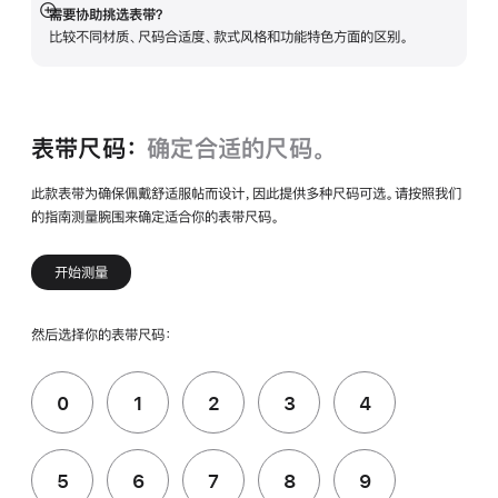
需要协助挑选表带？
展
比较不同材质、尺码合适度、款式风格和功能特色方面的区别。
开
表带尺码：
确定合适的尺码。
此款表带为确保佩戴舒适服帖而设计，因此提供多种尺码可选。请按照我们
的指南测量腕围来确定适合你的表带尺码。
开始测量
然后选择你的表带尺码：
0
1
2
3
4
5
6
7
8
9