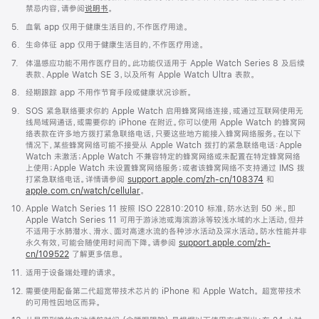
禁忌内容，请参阅
说明书
。
脚
5.
血氧 app 仅用于健康生活目的，不作医疗用途。
注
脚
6.
生命体征 app 仅用于健康生活目的，不作医疗用途。
注
脚
7.
体温感应功能不用作医疗目的。此功能仅适用于 Apple Watch Series 8 及后续
注
表款、Apple Watch SE 3，以及所有 Apple Watch Ultra 表款。
脚
8.
经期跟踪 app 不用作节育手段或健康状况诊断。
注
脚
9.
SOS 紧急联络要求你的 Apple Watch 启用蜂窝网络连接，或通过互联网使用无
注
线局域网通话，或需要你的 iPhone 在附近。你可以使用 Apple Watch 的蜂窝网
络表款在许多地方拨打紧急联络电话，只要这些地方能接入蜂窝网络服务。在以下
情况下，某些蜂窝网络可能不接受从 Apple Watch 拨打的紧急联络电话：Apple
Watch 未激活；Apple Watch 不兼容特定的蜂窝网络或未配置在特定蜂窝网络
上使用；Apple Watch 未设置蜂窝网络服务；或者该蜂窝网络不支持通过 IMS 拨
打紧急联络电话。详情请参阅
support.apple.com/zh-cn/108374
(在
和
apple.com.cn/watch/cellular
。
新
窗
脚
10.
Apple Watch Series 11 按照 ISO 22810:2010 标准，防水达到 50 米。即
口
注
Apple Watch Series 11 可用于游泳池或海滨游泳等较浅水域的水上活动，但并
中
不适用于水肺潜水、滑水、面对高速水流的各种涉水活动及深水活动。防水性能并非
打
永久有效，可能会随使用时间而下降。请参阅
support.apple.com/zh-
开)
cn/109522
了解更多信息。
脚
11.
适用于设备端处理的请求。
注
脚
12.
需要使用配备第二代超宽带技术芯片的 iPhone 和 Apple Watch。 超宽带技术
注
的可用性因地区而异。