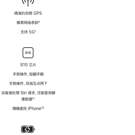
精准的双频 GPS
蜂窝网络表款
2
脚
支持 5G
1
注
脚
注
S10 芯片
手势操作，轻翻手腕
手势操作，双指互点两下
设备端处理 Siri 请求，还能查询健
康数据
11
脚
精确查找 iPhone
12
注
脚
注