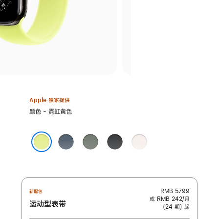
Apple 独家提供
选
颜色 - 霓虹黄色
择
颜
铁
灰
黑
淡
色:
锚
绿
色
桃
霓虹黄色
蓝
色
粉
色
色
RMB 5799
新配色
或 RMB 242/月
运动型表带
(24 期) 起