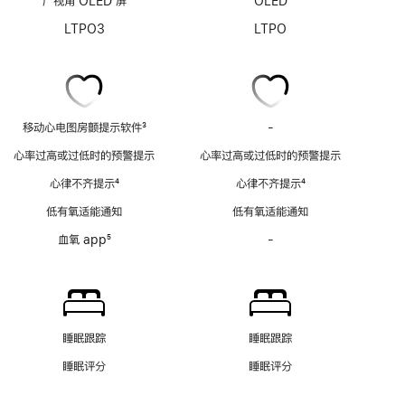
广视角 OLED 屏
OLED
LTPO3
LTPO
移动心电图房颤提示软件
3
-
移
脚
动
心率过高或过低时的预警提示
心率过高或过低时的预警提示
注
心
心律不齐提示
4
心律不齐提示
4
电
脚
脚
图
低有氧适能通知
低有氧适能通知
注
注
房
血氧 app
5
-
血
颤
脚
氧
提
注
app
示
功
软
能
件
不
功
睡眠跟踪
睡眠跟踪
适
能
睡眠评分
睡眠评分
用
不
适