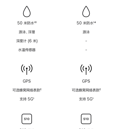
功
功
能
能
不
不
适
适
50 米防水
10
50 米防水
14
用
用
脚
脚
游泳、浮潜
游泳
注
注
深度计 (6 米)
-
深
度
水温传感器
-
水
计
温
(支
传
持
感
6
器
米
功
GPS
GPS
水
能
深)
可选蜂窝网络表款
2
可选蜂窝网络表款
2
不
功
脚
脚
适
支持 5G
1
支持 5G
1
能
注
注
用
脚
脚
不
注
注
适
用