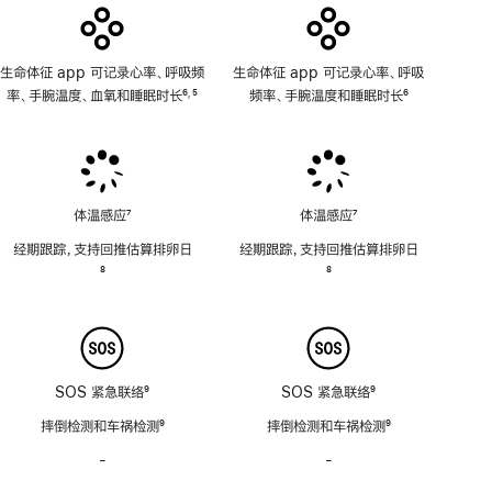
用
生命体征 app 可记录心率、呼吸频
生命体征 app 可记录心率、呼吸
率、手腕温度、血氧和睡眠时长
6
5
频率、手腕温度和睡眠时长
6
,
脚
脚
脚
注
注
注
体温感应
7
体温感应
7
脚
脚
经期跟踪，支持回推估算排卵日
经期跟踪，支持回推估算排卵日
注
注
脚
8
脚
8
注
注
SOS 紧急联络
9
SOS 紧急联络
9
脚
脚
摔倒检测和车祸检测
9
摔倒检测和车祸检测
9
注
注
脚
脚
-
警
-
警
注
注
笛
笛