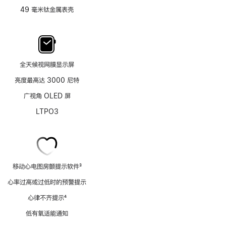
49 毫米钛金属表壳
全天候视网膜显示屏
亮度最高达 3000 尼特
广视角 OLED 屏
LTPO3
移动心电图房颤提示软件
3
脚
心率过高或过低时的预警提示
注
心律不齐提示
4
脚
低有氧适能通知
注