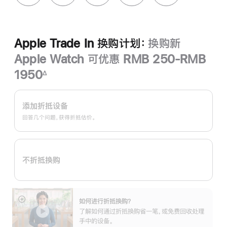
Apple Trade In 换购计划：
换购新
Apple Watch 可优惠 RMB 250-RMB
1950
∆
脚
Apple
注
Trade
添加折抵设备
In
回答几个问题，获得折抵估价。
换
购
计
不折抵换购
划：
如何进行折抵换购？
展
了解如何通过折抵换购省一笔，或免费回收处理
开
手中的设备。