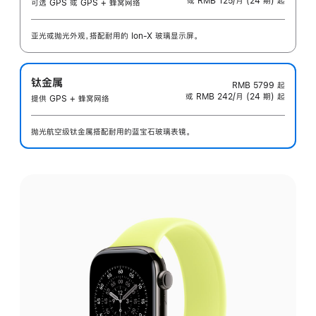
或 RMB 125/月 (24 期) 起
可选 GPS 或 GPS + 蜂窝网络
亚光或抛光外观，搭配耐用的 Ion-X 玻璃显示屏。
钛金属
RMB 5799
起
或 RMB 242/月 (24 期) 起
提供 GPS + 蜂窝网络
抛光航空级钛金属搭配耐用的蓝宝石玻璃表镜。
选
择
外
观: