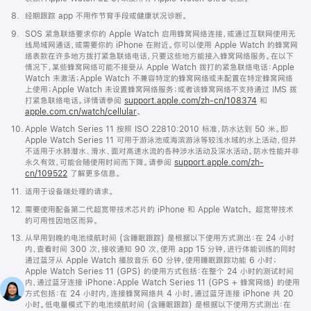
脚
8.
经期跟踪 app 不用作节育手段或健康状况诊断。
注
脚
9.
SOS 紧急联络要求你的 Apple Watch 启用蜂窝网络连接，或通过互联网使用无
注
线局域网通话，或需要你的 iPhone 在附近。你可以使用 Apple Watch 的蜂窝网
络表款在许多地方拨打紧急联络电话，只要这些地方能接入蜂窝网络服务。在以下
情况下，某些蜂窝网络可能不接受从 Apple Watch 拨打的紧急联络电话：Apple
Watch 未激活；Apple Watch 不兼容特定的蜂窝网络或未配置在特定蜂窝网络
上使用；Apple Watch 未设置蜂窝网络服务；或者该蜂窝网络不支持通过 IMS 拨
打紧急联络电话。详情请参阅
support.apple.com/zh-cn/108374
(在
和
apple.com.cn/watch/cellular
。
新
窗
脚
10.
Apple Watch Series 11 按照 ISO 22810:2010 标准，防水达到 50 米。即
口
注
Apple Watch Series 11 可用于游泳池或海滨游泳等较浅水域的水上活动，但并
中
不适用于水肺潜水、滑水、面对高速水流的各种涉水活动及深水活动。防水性能并非
打
永久有效，可能会随使用时间而下降。请参阅
support.apple.com/zh-
开)
cn/109522
了解更多信息。
脚
11.
适用于设备端处理的请求。
注
脚
12.
需要使用配备第二代超宽带技术芯片的 iPhone 和 Apple Watch。 超宽带技术
注
的可用性因地区而异。
脚
13.
从早用到晚的电池续航时间 (含睡眠跟踪) 是根据以下使用方式测出：在 24 小时
注
内，查看时间 300 次，接收通知 90 次，使用 app 15 分钟，进行体能训练的同时
通过蓝牙从 Apple Watch 播放音乐 60 分钟，使用睡眠跟踪功能 6 小时；
Apple Watch Series 11 (GPS) 的使用方式包括：在整个 24 小时的测试时间
内，通过蓝牙连接 iPhone；Apple Watch Series 11 (GPS + 蜂窝网络) 的使用
方式包括：在 24 小时内，连接蜂窝网络共 4 小时，通过蓝牙连接 iPhone 共 20
小时。低电量模式下的电池续航时间 (含睡眠跟踪) 是根据以下使用方式测出：在