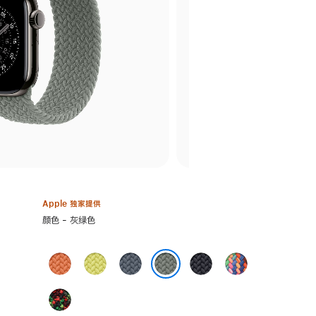
Apple 独家提供
选
颜色 - 灰绿色
择
颜
姜
霓
铁
午
彩
色:
黄
虹
锚
夜
虹
灰绿色
末
黄
蓝
色
版
Black
色
色
色
Unity