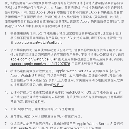
税。店内折抵需出示政府颁发并附有照片的有效身份证件 (当地法律可能会要求存储该
信息)。该服务可能仅在部分 Apple Store 零售店提供，在线换购和店内换购的折抵金
额可能有所不同。某些 Apple Store 零售店可能有不同要求。Apple 的折抵服务合作
伙伴保留出于任何原因拒绝、取消任何折抵交易或限制任何设备 (及其数量) 的权利。
如需获得有关折抵及设备回收服务的更多信息，请咨询 Apple 的折抵服务合作伙伴。需
要遵守 Apple 的折抵服务合作伙伴的其他条款。
脚
1.
需要使用数据计划。5G 功能适用于特定国家或地区的特定运营商。速度基于现场
注
状况和不同运营商而可能有所差异。有关 5G 支持的详情，请联系你的运营商并查
看
apple.com.cn/watch/cellular
。
脚
2.
使用蜂窝网络时，需要使用移动通信服务计划。请联系你的服务提供商了解更多详
注
情。实际连接状况会因可用网络的不同而有所差异。不支持港澳台及国际漫游。访问
apple.com.cn/watch/cellular
查询适用的移动通信运营商及适用条件。请参阅
support.apple.com/zh-cn/HT207578
(在
了解更多设置使用说明。
新
脚
3.
移动心电图房颤提示软件适用于 Apple Watch Series 4 及后续表款 (不包括
窗
注
Apple Watch SE 表款)，可记录与导联 I 心电图类似的单通道心电图。移动心电
口
图房颤提示软件仅适合 22 岁及以上人群使用。有关使用移动心电图房颤提示软件
中
的注意事项和禁忌内容，请参阅
说明书
。
打
开)
脚
4.
心律不齐提示功能要求安装最新版本的 watchOS 和 iOS。此功能不适合 22 岁
注
以下或之前已确诊患有房颤的人群使用。有关使用心律不齐提示功能的注意事项和
禁忌内容，请参阅
说明书
。
脚
5.
血氧 app 仅用于健康生活目的，不作医疗用途。
注
脚
6.
生命体征 app 仅用于健康生活目的，不作医疗用途。
注
脚
7.
体温感应功能不用作医疗目的。此功能仅适用于 Apple Watch Series 8 及后续
注
表款、Apple Watch SE 3，以及所有 Apple Watch Ultra 表款。