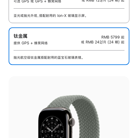
或 RMB 125/月 (24 期) 起
可选 GPS 或 GPS + 蜂窝网络
亚光或抛光外观，搭配耐用的 Ion-X 玻璃显示屏。
钛金属
RMB 5799
起
或 RMB 242/月 (24 期) 起
提供 GPS + 蜂窝网络
抛光航空级钛金属搭配耐用的蓝宝石玻璃表镜。
选
择
外
观: