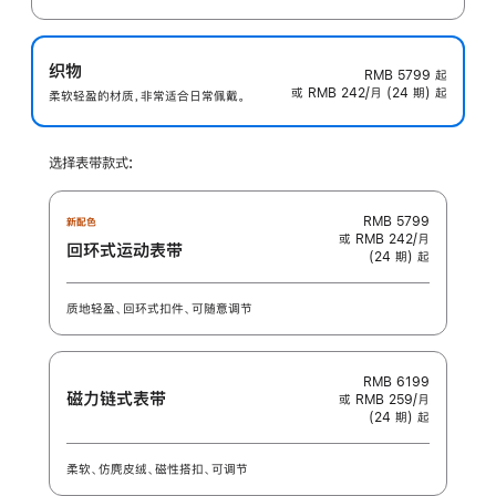
织物
RMB 5799
起
或 RMB 242/月 (24 期) 起
柔软轻盈的材质，非常适合日常佩戴。
选择表带款式:
RMB 5799
新配色
或 RMB 242/月
回环式运动表带
(24 期) 起
质地轻盈、回环式扣件、可随意调节
RMB 6199
磁力链式表带
或 RMB 259/月
(24 期) 起
柔软、仿麂皮绒、磁性搭扣、可调节