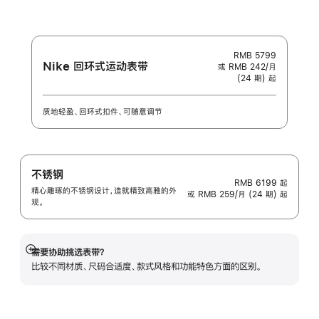
-
Unity
Connection
RMB 5799
Nike 回环式运动表带
或 RMB 242/月
(24 期) 起
质地轻盈、回环式扣件、可随意调节
不锈钢
RMB 6199
起
精心雕琢的不锈钢设计，造就精致高雅的外
或 RMB 259/月 (24 期) 起
观。
需要协助挑选表带？
展
比较不同材质、尺码合适度、款式风格和功能特色方面的区别。
开