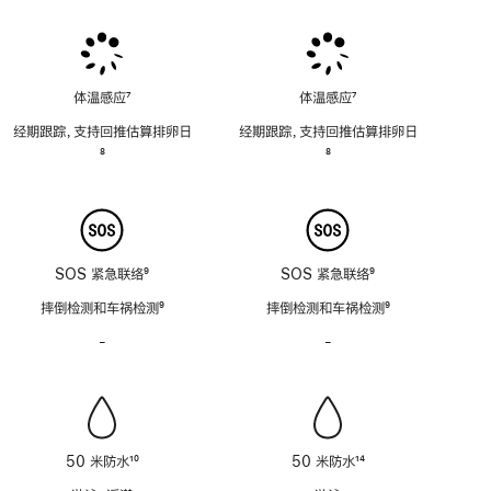
脚
脚
脚
注
注
注
体温感应
7
体温感应
7
脚
脚
经期跟踪，支持回推估算排卵日
经期跟踪，支持回推估算排卵日
注
注
脚
8
脚
8
注
注
SOS 紧急联络
9
SOS 紧急联络
9
脚
脚
摔倒检测和车祸检测
9
摔倒检测和车祸检测
9
注
注
脚
脚
-
警
-
警
注
注
笛
笛
功
功
能
能
不
不
适
适
50 米防水
10
50 米防水
14
用
用
脚
脚