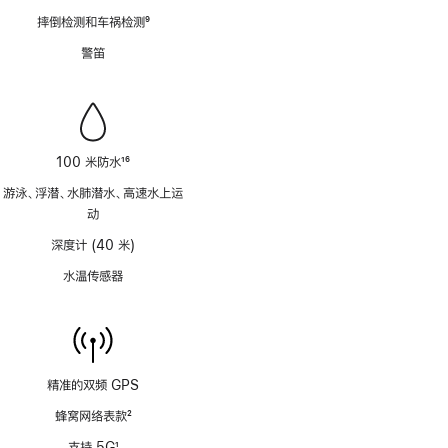
脚
摔倒检测和车祸检测
9
注
脚
警笛
注
100 米防水
16
脚
游泳、浮潜、水肺潜水、高速水上运
注
动
深度计 (40 米)
水温传感器
精准的双频 GPS
蜂窝网络表款
2
脚
支持 5G
1