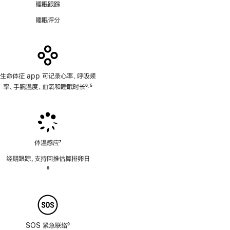
睡眠跟踪
睡眠评分
生命体征 app 可记录心率、呼吸频
率、手腕温度、血氧和睡眠时长
6
5
,
脚
脚
注
注
体温感应
7
脚
经期跟踪，支持回推估算排卵日
注
脚
8
注
SOS 紧急联络
9