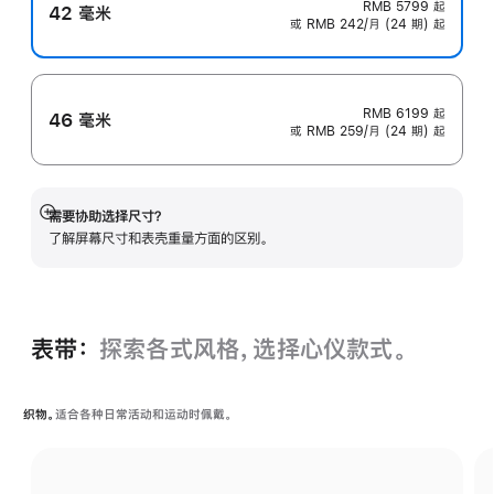
RMB 5799
起
42 毫米
或 RMB 242/月 (24 期) 起
RMB 6199
起
46 毫米
或 RMB 259/月 (24 期) 起
需要协助选择尺寸？
展
了解屏幕尺寸和表壳重量方面的区别。
开
表带：
探索各式风格，选择心仪款式。
织物。
适合各种日常活动和运动时佩戴。