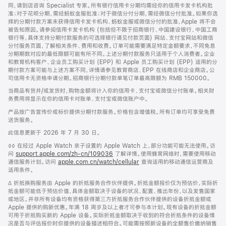
同，请到店咨询 Specialist 专家。所有银行信用卡分期均需经你的信用卡发卡机构批
准；对于花呗分期，需经蚂蚁金服批准；对于微信分付分期，需经微信分付批准。如果你选
择的分期付款方案未获得信用卡发卡机构、蚂蚁金服或微信分付的批准，Apple 将不会
被告知原因。请参阅信用卡发卡机构 (包括但不限于招商银行、中国建设银行、中国工商
银行等，具体支持分期付款服务的可选择银行请见付款页面) 网站、支付宝网站和微信
分付服务页面，了解相关条件、费用和收费。订单可能需要满足特定金额要求，不同免息
分期期数对应的最低限额可能有所不同。上述分期付款服务只适用于个人消费者。企业
和教育机构客户、企业员工购买计划 (EPP) 和 Apple 员工购买计划 (EPP) 适用的分
期付款方案可能与上述方案不同，详情请参见教育商店、EPP 在线商店和企业商店。公
司信用卡无资格申请分期。招商银行分期付款单笔订单最高限额为 RMB 150000。
当商品有货并/或发货时，购物金额将计入你的信用卡、支付宝或微信分付账单。相关财
务费用将显示在你的信用卡对账单、支付宝或微信账户中。
产品按广告宣传价或标价提供分期付款服务。价格包含增值税。所有订单均可享受免费
送货服务。
此信息更新于 2026 年 7 月 30 日。
脚
◊◊ 在经过 Apple Watch 亲子设置的 Apple Watch 上，部分功能可能无法使用。访
注
问
support.apple.com/zh-cn/109036
(在
了解详情。使用蜂窝网络时，需要使用移动
通信服务计划。访问
apple.com.cn/watch/cellular
新
查询适用的移动通信运营商及
适用条件。
窗
口
脚
∆ 折抵换购服务由 Apple 的折抵服务合作伙伴提供。折抵金额报价仅为预估价，实际折
中
注
抵金额可能低于预估价值，具体金额取决于设备的状况、配置、推出年份，以及发售国家
打
或地区。并非所有设备均有资格获得第三方折抵服务合作伙伴提供的设备折抵金额或
开)
Apple 提供的购新优惠。年满 18 周岁及以上者才可参与本计划。现有设备的折抵金额
可用于折抵购买新的 Apple 设备。实际折抵金额取决于收到的符合折抵条件的设备情
况是否与评估报价时你提供的设备描述相符合。可能需按照新设备的全额售价缴纳销售