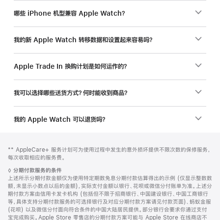
哪些 iPhone 机型兼容 Apple Watch？
我的新 Apple Watch 转移数据和设置起来容易吗？
Apple Trade In 换购计划是如何运作的？
我可以选择哪些送货方式？何时能收到商品？
我的 Apple Watch 可以退货吗？
网
脚
脚
** AppleCare+ 服务计划可为使用过程中发生的意外损坏提供不限次数的保修服务，
注
页
注
每次收取相应的服务费。
页
脚
◊
分期付款服务的条件
脚
注
上述所示分期付款金额仅为使用特定期数免息分期付款估算得出的示例 (仅显示整数数
额，未显示小数点以后的金额)，实际支付金额以银行、花呗或微信分付账单为准。上述分
期付款方案由信用卡发卡机构 (包括但不限于招商银行、中国建设银行、中国工商银行
等，具体支持分期付款服务的可选择银行及对应分期付款方案请见付款页面)、蚂蚁金服
(花呗) 以及微信分付面向符合条件的中国大陆居民提供。部分银行会要求你通过支付
宝完成购买。Apple Store 零售店的分期付款方案可能与 Apple Store 在线商店不