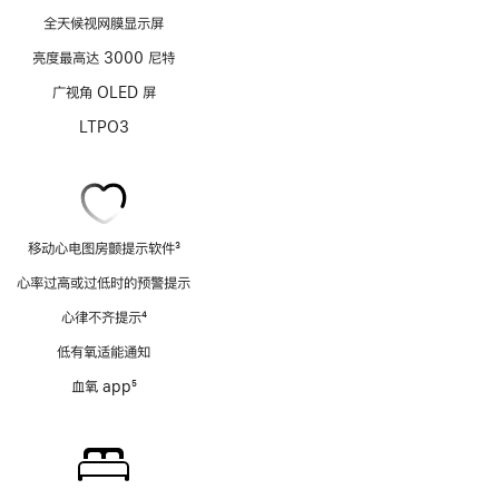
全天候视网膜显示屏
亮度最高达 3000 尼特
广视角 OLED 屏
LTPO3
移动心电图房颤提示软件
3
脚
心率过高或过低时的预警提示
注
心律不齐提示
4
脚
低有氧适能通知
注
血氧 app
5
脚
注