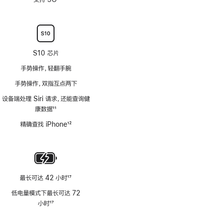
注
脚
注
S10 芯片
手势操作，轻翻手腕
手势操作，双指互点两下
设备端处理 Siri 请求，还能查询健
康数据
11
脚
精确查找 iPhone
12
注
脚
注
最长可达 42 小时
17
脚
低电量模式下最长可达 72
注
小时
17
脚