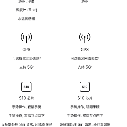
游泳、浮潜
游泳
注
注
深度计 (6 米)
-
深
度
水温传感器
-
水
计
温
(支
传
持
感
6
器
米
功
GPS
GPS
水
能
深)
可选蜂窝网络表款
2
可选蜂窝网络表款
2
不
功
脚
脚
适
支持 5G
1
支持 5G
1
能
注
注
用
脚
脚
不
注
注
适
用
S10 芯片
S10 芯片
手势操作，轻翻手腕
手势操作，轻翻手腕
手势操作，双指互点两下
手势操作，双指互点两下
设备端处理 Siri 请求，还能查询健
设备端处理 Siri 请求，还能查询健