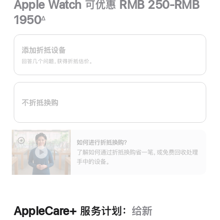
Apple Watch 可优惠 RMB 250-RMB
1950
∆
脚
Apple
注
Trade
添加折抵设备
In
回答几个问题，获得折抵估价。
换
购
计
不折抵换购
划：
如何进行折抵换购？
展
了解如何通过折抵换购省一笔，或免费回收处理
开
手中的设备。
AppleCare+ 服务计划：
给新