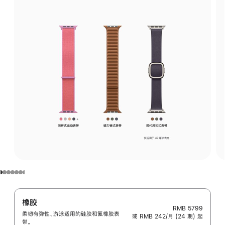
橡胶
RMB 5799
柔韧有弹性、游泳适用的硅胶和氟橡胶表
或 RMB 242/月 (24 期) 起
带。