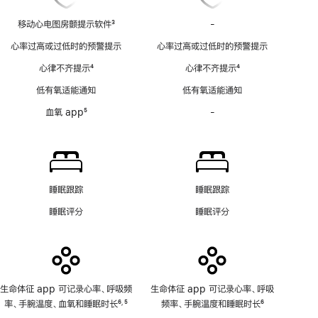
移动心电图房颤提示软件
3
-
移
脚
动
心率过高或过低时的预警提示
心率过高或过低时的预警提示
注
心
心律不齐提示
4
心律不齐提示
4
电
脚
脚
图
低有氧适能通知
低有氧适能通知
注
注
房
血氧 app
5
-
血
颤
脚
氧
提
注
app
示
功
软
能
件
不
功
睡眠跟踪
睡眠跟踪
适
能
睡眠评分
睡眠评分
用
不
适
用
生命体征 app 可记录心率、呼吸频
生命体征 app 可记录心率、呼吸
率、手腕温度、血氧和睡眠时长
6
5
频率、手腕温度和睡眠时长
6
,