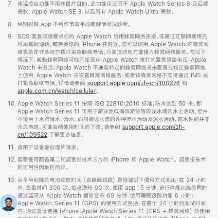
脚
7.
体温感应功能不用作医疗目的。此功能仅适用于 Apple Watch Series 8 及后续
注
表款、Apple Watch SE 3，以及所有 Apple Watch Ultra 表款。
脚
8.
经期跟踪 app 不用作节育手段或健康状况诊断。
注
脚
9.
SOS 紧急联络要求你的 Apple Watch 启用蜂窝网络连接，或通过互联网使用无
注
线局域网通话，或需要你的 iPhone 在附近。你可以使用 Apple Watch 的蜂窝网
络表款在许多地方拨打紧急联络电话，只要这些地方能接入蜂窝网络服务。在以下
情况下，某些蜂窝网络可能不接受从 Apple Watch 拨打的紧急联络电话：Apple
Watch 未激活；Apple Watch 不兼容特定的蜂窝网络或未配置在特定蜂窝网络
上使用；Apple Watch 未设置蜂窝网络服务；或者该蜂窝网络不支持通过 IMS 拨
打紧急联络电话。详情请参阅
support.apple.com/zh-cn/108374
(在
和
apple.com.cn/watch/cellular
。
新
窗
脚
10.
Apple Watch Series 11 按照 ISO 22810:2010 标准，防水达到 50 米。即
口
注
Apple Watch Series 11 可用于游泳池或海滨游泳等较浅水域的水上活动，但并
中
不适用于水肺潜水、滑水、面对高速水流的各种涉水活动及深水活动。防水性能并非
打
永久有效，可能会随使用时间而下降。请参阅
support.apple.com/zh-
开)
cn/109522
了解更多信息。
脚
11.
适用于设备端处理的请求。
注
脚
12.
需要使用配备第二代超宽带技术芯片的 iPhone 和 Apple Watch。 超宽带技术
注
的可用性因地区而异。
脚
13.
从早用到晚的电池续航时间 (含睡眠跟踪) 是根据以下使用方式测出：在 24 小时
注
内，查看时间 300 次，接收通知 90 次，使用 app 15 分钟，进行体能训练的同时
通过蓝牙从 Apple Watch 播放音乐 60 分钟，使用睡眠跟踪功能 6 小时；
Apple Watch Series 11 (GPS) 的使用方式包括：在整个 24 小时的测试时间
内，通过蓝牙连接 iPhone；Apple Watch Series 11 (GPS + 蜂窝网络) 的使用