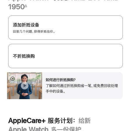
1950
∆
脚
Apple
注
Trade
添加折抵设备
In
回答几个问题，获得折抵估价。
换
购
计
不折抵换购
划：
如何进行折抵换购？
展
了解如何通过折抵换购省一笔，或免费回收处理
开
手中的设备。
AppleCare+ 服务计划：
给新
Apple Watch 多一份保护。