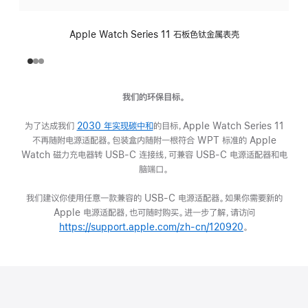
Apple Watch Series 11 石板色钛金属表壳
我们的环保目标。
为了达成我们
2030 年实现碳中和
(在
的目标，Apple Watch Series 11
不再随附电源适配器。包装盒内随附一根符合 WPT 标准的 Apple
新
Watch 磁力充电器转 USB-C 连接线，可兼容 USB-C 电源适配器和电
窗
脑端口。
口
中
我们建议你使用任意一款兼容的 USB-C 电源适配器。如果你需要新的
打
Apple 电源适配器，也可随时购买。进一步了解，请访问
开)
https://support.apple.com/zh-cn/120920
(在
。
新
窗
口
中
打