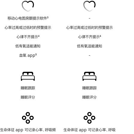
移动心电图房颤提示软件
3
-
移
脚
动
心率过高或过低时的预警提示
心率过高或过低时的预警提示
注
心
心律不齐提示
4
心律不齐提示
4
电
脚
脚
图
低有氧适能通知
低有氧适能通知
注
注
房
血氧 app
5
-
血
颤
脚
氧
提
注
app
示
功
软
能
件
不
功
睡眠跟踪
睡眠跟踪
适
能
睡眠评分
睡眠评分
用
不
适
用
生命体征 app 可记录心率、呼吸频
生命体征 app 可记录心率、呼吸