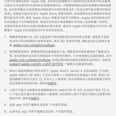
可用于折抵购买新的 Apple 设备。实际折抵金额取决于收到的符合折抵条件的设备情
况是否与评估报价时你提供的设备描述相符合。可能需按照新设备的全额售价缴纳销售
税。店内折抵需出示政府颁发并附有照片的有效身份证件 (当地法律可能会要求存储该
信息)。该服务可能仅在部分 Apple Store 零售店提供，在线换购和店内换购的折抵金
额可能有所不同。某些 Apple Store 零售店可能有不同要求。Apple 的折抵服务合作
伙伴保留出于任何原因拒绝、取消任何折抵交易或限制任何设备 (及其数量) 的权利。
如需获得有关折抵及设备回收服务的更多信息，请咨询 Apple 的折抵服务合作伙伴。需
要遵守 Apple 的折抵服务合作伙伴的其他条款。
脚
1.
需要使用数据计划。5G 功能适用于特定国家或地区的特定运营商。速度基于现场
注
状况和不同运营商而可能有所差异。有关 5G 支持的详情，请联系你的运营商并查
看
apple.com.cn/watch/cellular
。
脚
2.
使用蜂窝网络时，需要使用移动通信服务计划。请联系你的服务提供商了解更多详
注
情。实际连接状况会因可用网络的不同而有所差异。不支持港澳台及国际漫游。访问
apple.com.cn/watch/cellular
查询适用的移动通信运营商及适用条件。请参阅
support.apple.com/zh-cn/HT207578
(在
了解更多设置使用说明。
新
脚
3.
移动心电图房颤提示软件适用于 Apple Watch Series 4 及后续表款 (不包括
窗
注
Apple Watch SE 表款)，可记录与导联 I 心电图类似的单通道心电图。移动心电
口
图房颤提示软件仅适合 22 岁及以上人群使用。有关使用移动心电图房颤提示软件
中
的注意事项和禁忌内容，请参阅
说明书
。
打
开)
脚
4.
心律不齐提示功能要求安装最新版本的 watchOS 和 iOS。此功能不适合 22 岁
注
以下或之前已确诊患有房颤的人群使用。有关使用心律不齐提示功能的注意事项和
禁忌内容，请参阅
说明书
。
脚
5.
血氧 app 仅用于健康生活目的，不作医疗用途。
注
脚
6.
生命体征 app 仅用于健康生活目的，不作医疗用途。
注