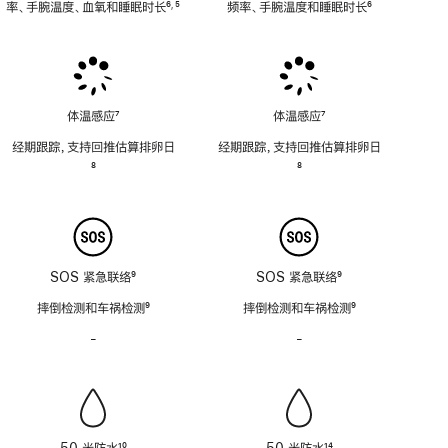
率、手腕温度、血氧和睡眠时长
6
5
频率、手腕温度和睡眠时长
6
,
脚
脚
脚
注
注
注
体温感应
7
体温感应
7
脚
脚
经期跟踪，支持回推估算排卵日
经期跟踪，支持回推估算排卵日
注
注
脚
8
脚
8
注
注
SOS 紧急联络
9
SOS 紧急联络
9
脚
脚
摔倒检测和车祸检测
9
摔倒检测和车祸检测
9
注
注
脚
脚
-
警
-
警
注
注
笛
笛
功
功
能
能
不
不
适
适
50 米防水
10
50 米防水
14