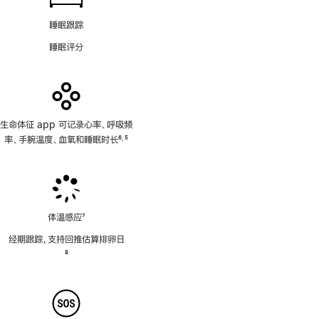
睡眠跟踪
睡眠评分
生命体征 app 可记录心率、呼吸频
率、手腕温度、血氧和睡眠时长
6
5
,
脚
脚
注
注
体温感应
7
脚
经期跟踪，支持回推估算排卵日
注
脚
8
注