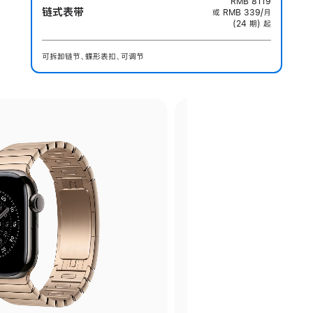
RMB 8119
链式表带
或 RMB 339/月
(24 期) 起
可拆卸链节、蝶形表扣、可调节