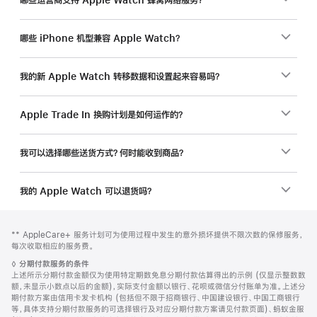
哪些 iPhone 机型兼容 Apple Watch？
我的新 Apple Watch 转移数据和设置起来容易吗？
Apple Trade In 换购计划是如何运作的？
我可以选择哪些送货方式？何时能收到商品？
我的 Apple Watch 可以退货吗？
网
脚
脚
** AppleCare+ 服务计划可为使用过程中发生的意外损坏提供不限次数的保修服务，
注
页
注
每次收取相应的服务费。
页
脚
◊
分期付款服务的条件
脚
注
上述所示分期付款金额仅为使用特定期数免息分期付款估算得出的示例 (仅显示整数数
额，未显示小数点以后的金额)，实际支付金额以银行、花呗或微信分付账单为准。上述分
期付款方案由信用卡发卡机构 (包括但不限于招商银行、中国建设银行、中国工商银行
等，具体支持分期付款服务的可选择银行及对应分期付款方案请见付款页面)、蚂蚁金服