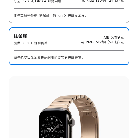
或 RMB 125/月 (24 期) 起
可选 GPS 或 GPS + 蜂窝网络
亚光或抛光外观，搭配耐用的 Ion-X 玻璃显示屏。
钛金属
RMB 5799
起
或 RMB 242/月 (24 期) 起
提供 GPS + 蜂窝网络
抛光航空级钛金属搭配耐用的蓝宝石玻璃表镜。
选
择
外
观: