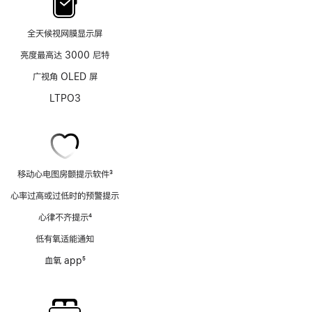
全天候视网膜显示屏
亮度最高达 3000 尼特
广视角 OLED 屏
LTPO3
移动心电图房颤提示软件
3
脚
心率过高或过低时的预警提示
注
心律不齐提示
4
脚
低有氧适能通知
注
血氧 app
5
脚
注