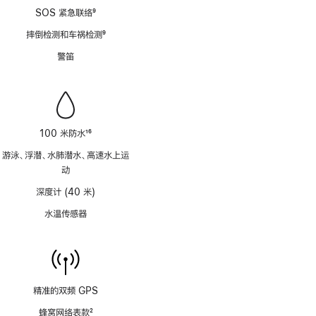
SOS 紧急联络
9
脚
摔倒检测和车祸检测
9
注
脚
警笛
注
100 米防水
16
脚
游泳、浮潜、水肺潜水、高速水上运
注
动
深度计 (40 米)
水温传感器
精准的双频 GPS
蜂窝网络表款
2