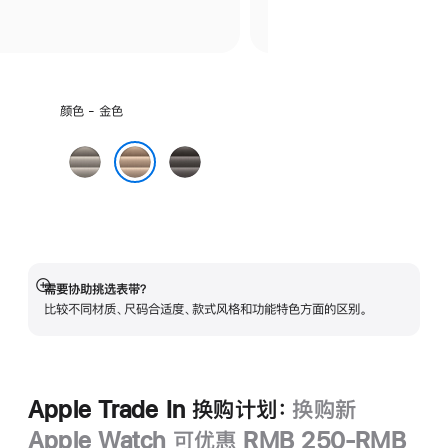
选
颜色 - 金色
择
颜
原
石
色:
色
板
金色
色
需要协助挑选表带？
展
比较不同材质、尺码合适度、款式风格和功能特色方面的区别。
开
Apple Trade In 换购计划：
换购新
Apple Watch 可优惠 RMB 250-RMB