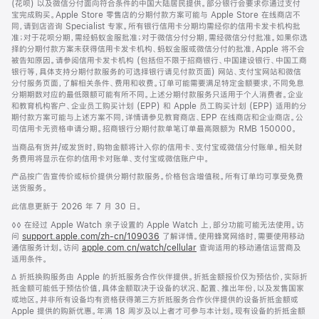
(花呗) 以及微信分付面向符合条件的中国大陆居民提供。部分银行会要求你通过支付
宝完成购买。Apple Store 零售店的分期付款方案可能与 Apple Store 在线商店不
同，请到店咨询 Specialist 专家。所有银行信用卡分期均需经你的信用卡发卡机构批
准；对于花呗分期，需经蚂蚁金服批准；对于微信分付分期，需经微信分付批准。如果你选
择的分期付款方案未获得信用卡发卡机构、蚂蚁金服或微信分付的批准，Apple 将不会
被告知原因。请参阅信用卡发卡机构 (包括但不限于招商银行、中国建设银行、中国工商
银行等，具体支持分期付款服务的可选择银行请见付款页面) 网站、支付宝网站和微信
分付服务页面，了解相关条件、费用和收费。订单可能需要满足特定金额要求，不同免息
分期期数对应的最低限额可能有所不同。上述分期付款服务只适用于个人消费者。企业
和教育机构客户、企业员工购买计划 (EPP) 和 Apple 员工购买计划 (EPP) 适用的分
期付款方案可能与上述方案不同，详情请参见教育商店、EPP 在线商店和企业商店。公
司信用卡无资格申请分期。招商银行分期付款单笔订单最高限额为 RMB 150000。
当商品有货并/或发货时，购物金额将计入你的信用卡、支付宝或微信分付账单。相关财
务费用将显示在你的信用卡对账单、支付宝或微信账户中。
产品按广告宣传价或标价提供分期付款服务。价格包含增值税。所有订单均可享受免费
送货服务。
此信息更新于 2026 年 7 月 30 日。
脚
◊◊ 在经过 Apple Watch 亲子设置的 Apple Watch 上，部分功能可能无法使用。访
注
问
support.apple.com/zh-cn/109036
(在
了解详情。使用蜂窝网络时，需要使用移动
通信服务计划。访问
apple.com.cn/watch/cellular
新
查询适用的移动通信运营商及
适用条件。
窗
口
脚
∆ 折抵换购服务由 Apple 的折抵服务合作伙伴提供。折抵金额报价仅为预估价，实际折
中
注
抵金额可能低于预估价值，具体金额取决于设备的状况、配置、推出年份，以及发售国家
打
或地区。并非所有设备均有资格获得第三方折抵服务合作伙伴提供的设备折抵金额或
开)
Apple 提供的购新优惠。年满 18 周岁及以上者才可参与本计划。现有设备的折抵金额