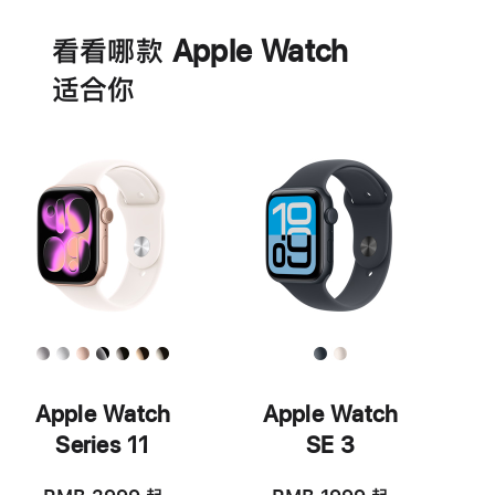
池
看看哪款 Apple Watch
适‍合‍你
Apple Watch
Apple Watch
Series 11
SE 3