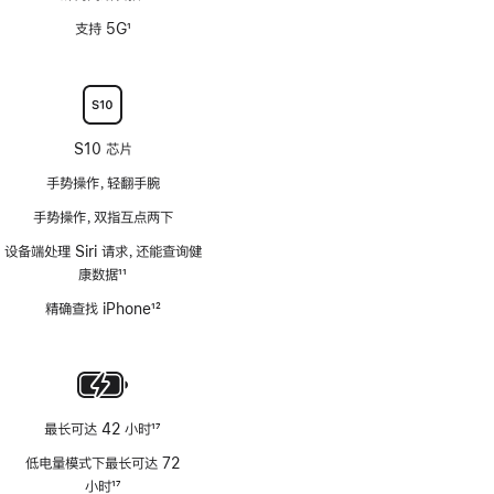
脚
支持 5G
1
注
脚
注
S10 芯片
手势操作，轻翻手腕
手势操作，双指互点两下
设备端处理 Siri 请求，还能查询健
康数据
11
脚
精确查找 iPhone
12
注
脚
注
最长可达 42 小时
17
脚
低电量模式下最长可达 72
注
小时
17