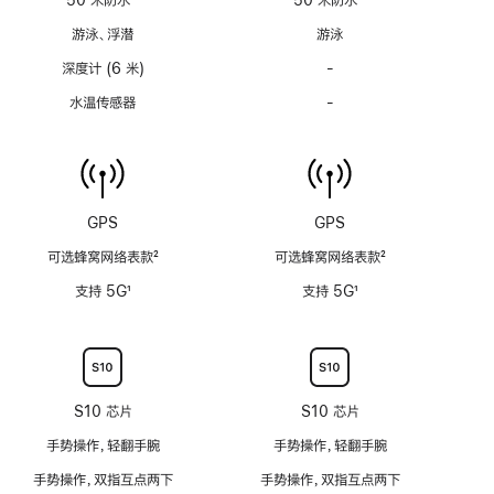
用
用
脚
脚
游泳、浮潜
游泳
注
注
深度计 (6 米)
-
深
度
水温传感器
-
水
计
温
(支
传
持
感
6
器
米
功
GPS
GPS
水
能
深)
可选蜂窝网络表款
2
可选蜂窝网络表款
2
不
功
脚
脚
适
支持 5G
1
支持 5G
1
能
注
注
用
脚
脚
不
注
注
适
用
S10 芯片
S10 芯片
手势操作，轻翻手腕
手势操作，轻翻手腕
手势操作，双指互点两下
手势操作，双指互点两下