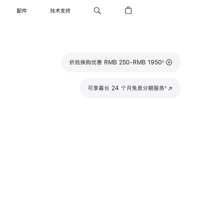
配件
技术支持
脚
折抵换购优惠 RMB 250-RMB 1950
∆
注
脚
可享最长 24 个月免息分期服务
(在
◊
注
新
窗
口
中
打
开)