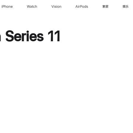
iPhone
Watch
Vision
AirPods
家居
娱乐
Series 11