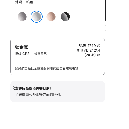
选
外观 - 银色
择
外
深
玫
亮
观:
空
瑰
黑
银色
灰
金
色
色
色
RMB 5799
起
钛金属
或 RMB 242/月
提供 GPS + 蜂窝网络
(24 期) 起
抛光航空级钛金属搭配耐用的蓝宝石玻璃表镜。
需要协助选择表壳材质？
展
了解重量和外观等方面的区别。
开