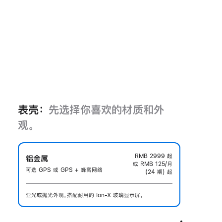
表壳：
先选择你喜欢的材质和外
观。
RMB 2999
起
铝金属
或 RMB 125/月
可选 GPS 或 GPS + 蜂窝网络
(24 期) 起
亚光或抛光外观，搭配耐用的 Ion-X 玻璃显示屏。