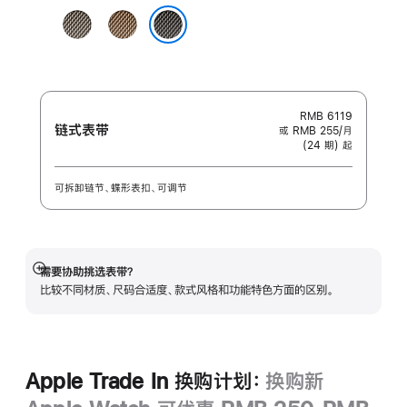
颜
原
金
色:
色
色
石板色
RMB 6119
链式表带
或 RMB 255/月
(24 期) 起
可拆卸链节、蝶形表扣、可调节
需要协助挑选表带？
展
比较不同材质、尺码合适度、款式风格和功能特色方面的区别。
开
Apple Trade In 换购计划：
换购新