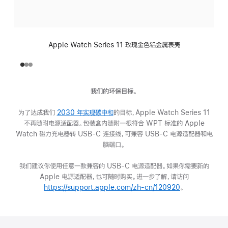
Apple Watch Series 11 玫瑰金色铝金属表壳
我们的环保目标。
为了达成我们
2030 年实现碳中和
(在
的目标，Apple Watch Series 11
不再随附电源适配器。包装盒内随附一根符合 WPT 标准的 Apple
新
Watch 磁力充电器转 USB-C 连接线，可兼容 USB-C 电源适配器和电
窗
脑端口。
口
中
我们建议你使用任意一款兼容的 USB-C 电源适配器。如果你需要新的
打
Apple 电源适配器，也可随时购买。进一步了解，请访问
开)
https://support.apple.com/zh-cn/120920
(在
。
新
窗
口