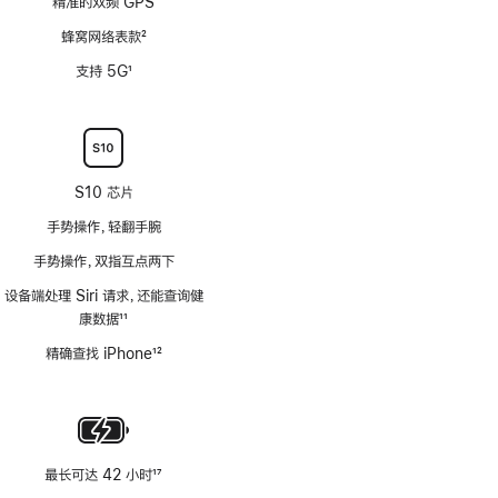
精准的双频 GPS
蜂窝网络表款
2
脚
支持 5G
1
注
脚
注
S10 芯片
手势操作，轻翻手腕
手势操作，双指互点两下
设备端处理 Siri 请求，还能查询健
康数据
11
脚
精确查找 iPhone
12
注
脚
注
最长可达 42 小时
17
脚