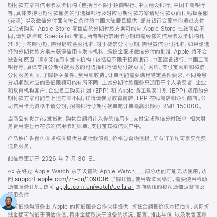
期付款方案由信用卡发卡机构 (包括但不限于招商银行、中国建设银行、中国工商银行
等，具体支持分期付款服务的可选择银行及对应分期付款方案请见付款页面)、蚂蚁金服
(花呗) 以及微信分付面向符合条件的中国大陆居民提供。部分银行会要求你通过支付
宝完成购买。Apple Store 零售店的分期付款方案可能与 Apple Store 在线商店不
同，请到店咨询 Specialist 专家。所有银行信用卡分期均需经你的信用卡发卡机构批
准；对于花呗分期，需经蚂蚁金服批准；对于微信分付分期，需经微信分付批准。如果你选
择的分期付款方案未获得信用卡发卡机构、蚂蚁金服或微信分付的批准，Apple 将不会
被告知原因。请参阅信用卡发卡机构 (包括但不限于招商银行、中国建设银行、中国工商
银行等，具体支持分期付款服务的可选择银行请见付款页面) 网站、支付宝网站和微信
分付服务页面，了解相关条件、费用和收费。订单可能需要满足特定金额要求，不同免息
分期期数对应的最低限额可能有所不同。上述分期付款服务只适用于个人消费者。企业
和教育机构客户、企业员工购买计划 (EPP) 和 Apple 员工购买计划 (EPP) 适用的分
期付款方案可能与上述方案不同，详情请参见教育商店、EPP 在线商店和企业商店。公
司信用卡无资格申请分期。招商银行分期付款单笔订单最高限额为 RMB 150000。
当商品有货并/或发货时，购物金额将计入你的信用卡、支付宝或微信分付账单。相关财
务费用将显示在你的信用卡对账单、支付宝或微信账户中。
产品按广告宣传价或标价提供分期付款服务。价格包含增值税。所有订单均可享受免费
送货服务。
此信息更新于 2026 年 7 月 30 日。
脚
◊◊ 在经过 Apple Watch 亲子设置的 Apple Watch 上，部分功能可能无法使用。访
注
问
support.apple.com/zh-cn/109036
(在
了解详情。使用蜂窝网络时，需要使用移动
通信服务计划。访问
apple.com.cn/watch/cellular
新
查询适用的移动通信运营商及
适用条件。
窗
口
脚
∆ 折抵换购服务由 Apple 的折抵服务合作伙伴提供。折抵金额报价仅为预估价，实际折
中
注
抵金额可能低于预估价值，具体金额取决于设备的状况、配置、推出年份，以及发售国家