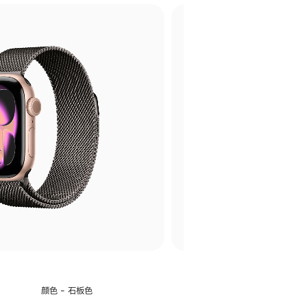
选
颜色 - 石板色
择