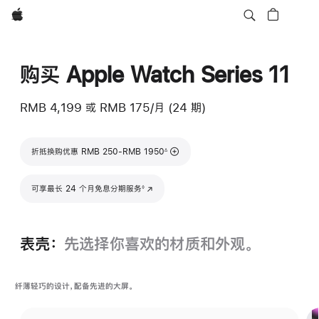
Apple
购买 Apple Watch Series 11
RMB 4,199
或
RMB 175/月 (24 期)
脚注
折抵换购优惠 RMB 250-RMB 1950
∆
脚注
可享最长 24 个月免息分期服务
(在新窗口中打开)
◊
表壳：
先选择你喜欢的材质和外观。
纤薄轻巧的设计，配备先进的大屏。