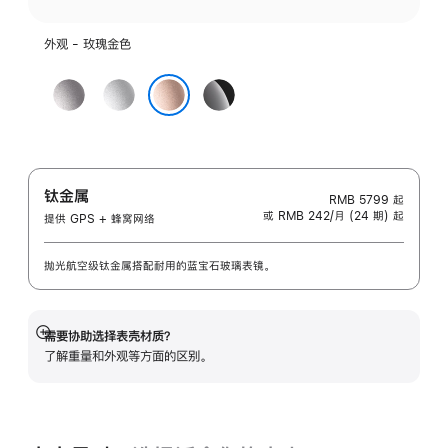
外观 - 玫瑰金色
深
银
亮
空
色
黑
玫瑰金色
灰
色
色
钛金属
RMB 5799
起
或 RMB 242/月 (24 期) 起
提供 GPS + 蜂窝网络
抛光航空级钛金属搭配耐用的蓝宝石玻璃表镜。
需要协助选择表壳材质？
展
了解重量和外观等方面的区别。
开