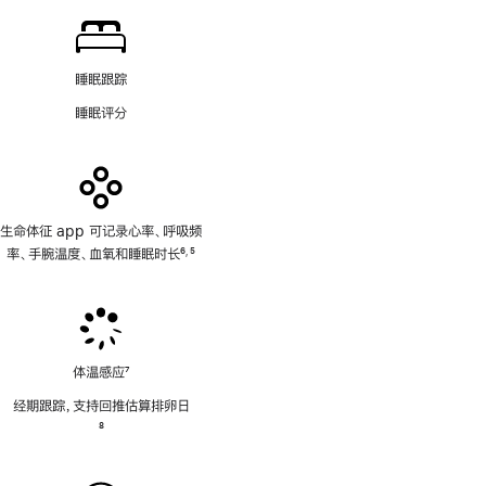
注
睡眠跟踪
睡眠评分
生命体征 app 可记录心率、呼吸频
率、手腕温度、血氧和睡眠时长
6
5
,
脚
脚
注
注
体温感应
7
脚
经期跟踪，支持回推估算排卵日
注
脚
8
注