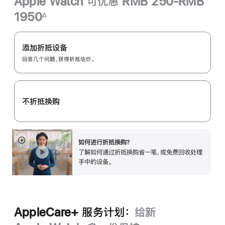
Apple Watch 可优惠 RMB 250-RMB
1950
∆
脚
Apple
注
Trade
添加折抵设备
In
回答几个问题，获得折抵估价。
换
购
计
不折抵换购
划：
如何进行折抵换购？
展
了解如何通过折抵换购省一笔，或免费回收处理
开
手中的设备。
AppleCare+ 服务计划：
给新