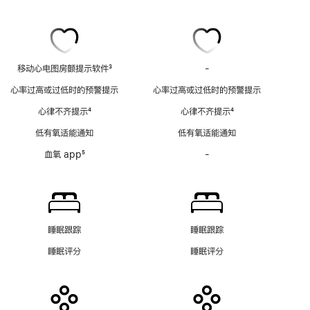
移动心电图房颤提示软件
3
-
移
脚
动
心率过高或过低时的预警提示
心率过高或过低时的预警提示
注
心
心律不齐提示
4
心律不齐提示
4
电
脚
脚
图
低有氧适能通知
低有氧适能通知
注
注
房
血氧 app
5
-
血
颤
脚
氧
提
注
app
示
功
软
能
件
不
功
睡眠跟踪
睡眠跟踪
适
能
睡眠评分
睡眠评分
用
不
适
用