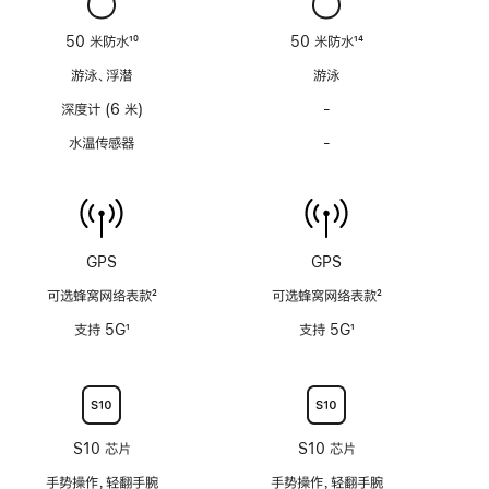
不
不
适
适
50 米防水
10
50 米防水
14
用
用
脚
脚
游泳、浮潜
游泳
注
注
深度计 (6 米)
-
深
度
水温传感器
-
水
计
温
(支
传
持
感
6
器
米
功
GPS
GPS
水
能
深)
可选蜂窝网络表款
2
可选蜂窝网络表款
2
不
功
脚
脚
适
支持 5G
1
支持 5G
1
能
注
注
用
脚
脚
不
注
注
适
用
S10 芯片
S10 芯片
手势操作，轻翻手腕
手势操作，轻翻手腕