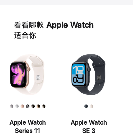
电
池
看看哪款 Apple Watch
适‍合‍你
Apple Watch
Apple Watch
Series 11
SE 3