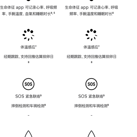
生命体征 app 可记录心率、呼吸频
生命体征 app 可记录心率、呼吸
率、手腕温度、血氧和睡眠时长
6
5
频率、手腕温度和睡眠时长
6
,
脚
脚
脚
注
注
注
体温感应
7
体温感应
7
脚
脚
经期跟踪，支持回推估算排卵日
经期跟踪，支持回推估算排卵日
注
注
脚
8
脚
8
注
注
SOS 紧急联络
9
SOS 紧急联络
9
脚
脚
摔倒检测和车祸检测
9
摔倒检测和车祸检测
9
注
注
脚
脚
-
警
-
警
注
注
笛
笛
功
功
能
能