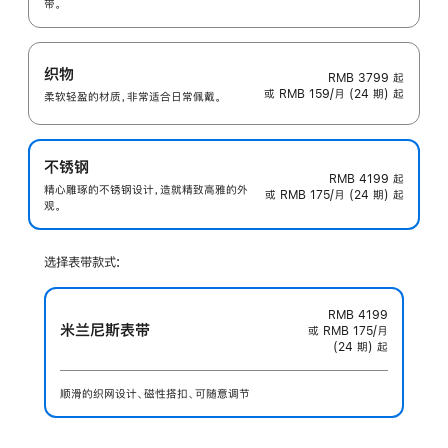
带。
织物
RMB 3799
起
或 RMB 159/月 (24 期) 起
柔软轻盈的材质，非常适合日常佩戴。
不锈钢
RMB 4199
起
精心雕琢的不锈钢设计，造就精致高雅的外
或 RMB 175/月 (24 期) 起
观。
选择表带款式:
RMB 4199
米兰尼斯表带
或 RMB 175/月
(24 期) 起
顺滑的织网设计、磁性搭扣、可随意调节