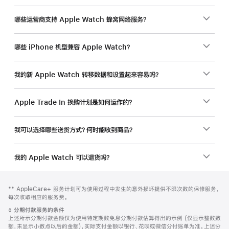
哪些运营商支持 Apple Watch 蜂窝网络服务？
哪些 iPhone 机型兼容 Apple Watch？
我的新 Apple Watch 转移数据和设置起来容易吗？
Apple Trade In 换购计划是如何运作的？
我可以选择哪些送货方式？何时能收到商品？
我的 Apple Watch 可以退货吗？
网
脚
脚
** AppleCare+ 服务计划可为使用过程中发生的意外损坏提供不限次数的保修服务，
注
页
注
每次收取相应的服务费。
页
脚
◊
分期付款服务的条件
脚
注
上述所示分期付款金额仅为使用特定期数免息分期付款估算得出的示例 (仅显示整数数
额，未显示小数点以后的金额)，实际支付金额以银行、花呗或微信分付账单为准。上述分