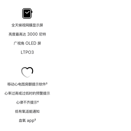
全天候视网膜显示屏
亮度最高达 3000 尼特
广视角 OLED 屏
LTPO3
移动心电图房颤提示软件
3
脚
心率过高或过低时的预警提示
注
心律不齐提示
4
脚
低有氧适能通知
注
血氧 app
5
脚