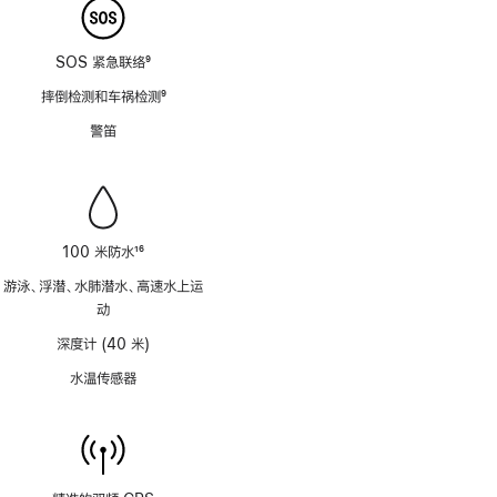
SOS 紧急联络
9
脚
摔倒检测和车祸检测
9
注
脚
警笛
注
100 米防水
16
脚
游泳、浮潜、水肺潜水、高速水上运
注
动
深度计 (40 米)
水温传感器