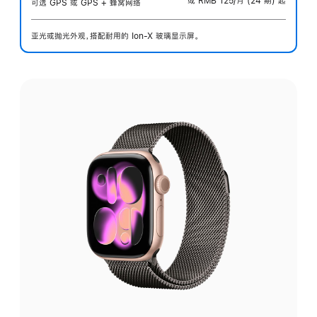
或 RMB 125/月 (24 期) 起
可选 GPS 或 GPS + 蜂窝网络
亚光或抛光外观，搭配耐用的 Ion-X 玻璃显示屏。
选
择
外
观: