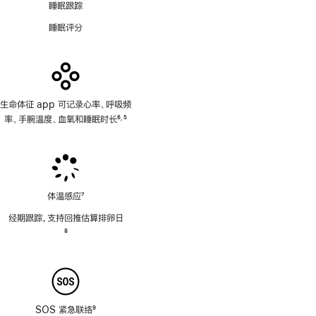
睡眠跟踪
睡眠评分
生命体征 app 可记录心率、呼吸频
率、手腕温度、血氧和睡眠时长
6
5
,
脚
脚
注
注
体温感应
7
脚
经期跟踪，支持回推估算排卵日
注
脚
8
注
SOS 紧急联络
9