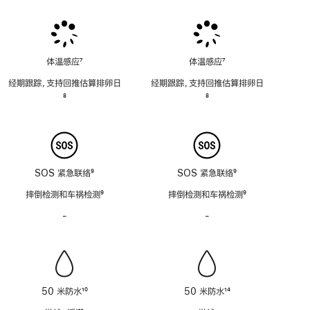
脚
脚
脚
注
注
注
体温感应
7
体温感应
7
脚
脚
经期跟踪，支持回推估算排卵日
经期跟踪，支持回推估算排卵日
注
注
脚
8
脚
8
注
注
SOS 紧急联络
9
SOS 紧急联络
9
脚
脚
摔倒检测和车祸检测
9
摔倒检测和车祸检测
9
注
注
脚
脚
-
警
-
警
注
注
笛
笛
功
功
能
能
不
不
适
适
50 米防水
10
50 米防水
14
用
用
脚
脚