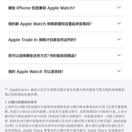
哪些 iPhone 机型兼容 Apple Watch？
我的新 Apple Watch 转移数据和设置起来容易吗？
Apple Trade In 换购计划是如何运作的？
我可以选择哪些送货方式？何时能收到商品？
我的 Apple Watch 可以退货吗？
网
脚
脚
** AppleCare+ 服务计划可为使用过程中发生的意外损坏提供不限次数的保修服务，
注
页
注
每次收取相应的服务费。
页
脚
◊
分期付款服务的条件
脚
注
上述所示分期付款金额仅为使用特定期数免息分期付款估算得出的示例 (仅显示整数数
额，未显示小数点以后的金额)，实际支付金额以银行、花呗或微信分付账单为准。上述分
期付款方案由信用卡发卡机构 (包括但不限于招商银行、中国建设银行、中国工商银行
等，具体支持分期付款服务的可选择银行及对应分期付款方案请见付款页面)、蚂蚁金服
(花呗) 以及微信分付面向符合条件的中国大陆居民提供。部分银行会要求你通过支付
宝完成购买。Apple Store 零售店的分期付款方案可能与 Apple Store 在线商店不