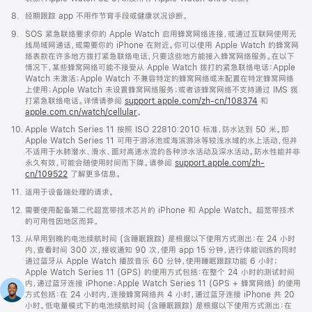
脚
8.
经期跟踪 app 不用作节育手段或健康状况诊断。
注
脚
9.
SOS 紧急联络要求你的 Apple Watch 启用蜂窝网络连接，或通过互联网使用无
注
线局域网通话，或需要你的 iPhone 在附近。你可以使用 Apple Watch 的蜂窝网
络表款在许多地方拨打紧急联络电话，只要这些地方能接入蜂窝网络服务。在以下
情况下，某些蜂窝网络可能不接受从 Apple Watch 拨打的紧急联络电话：Apple
Watch 未激活；Apple Watch 不兼容特定的蜂窝网络或未配置在特定蜂窝网络
上使用；Apple Watch 未设置蜂窝网络服务；或者该蜂窝网络不支持通过 IMS 拨
打紧急联络电话。详情请参阅
support.apple.com/zh-cn/108374
(在
和
apple.com.cn/watch/cellular
。
新
窗
脚
10.
Apple Watch Series 11 按照 ISO 22810:2010 标准，防水达到 50 米。即
口
注
Apple Watch Series 11 可用于游泳池或海滨游泳等较浅水域的水上活动，但并
中
不适用于水肺潜水、滑水、面对高速水流的各种涉水活动及深水活动。防水性能并非
打
永久有效，可能会随使用时间而下降。请参阅
support.apple.com/zh-
开)
cn/109522
了解更多信息。
脚
11.
适用于设备端处理的请求。
注
脚
12.
需要使用配备第二代超宽带技术芯片的 iPhone 和 Apple Watch。 超宽带技术
注
的可用性因地区而异。
脚
13.
从早用到晚的电池续航时间 (含睡眠跟踪) 是根据以下使用方式测出：在 24 小时
注
内，查看时间 300 次，接收通知 90 次，使用 app 15 分钟，进行体能训练的同时
通过蓝牙从 Apple Watch 播放音乐 60 分钟，使用睡眠跟踪功能 6 小时；
Apple Watch Series 11 (GPS) 的使用方式包括：在整个 24 小时的测试时间
内，通过蓝牙连接 iPhone；Apple Watch Series 11 (GPS + 蜂窝网络) 的使用
方式包括：在 24 小时内，连接蜂窝网络共 4 小时，通过蓝牙连接 iPhone 共 20
小时。低电量模式下的电池续航时间 (含睡眠跟踪) 是根据以下使用方式测出：在