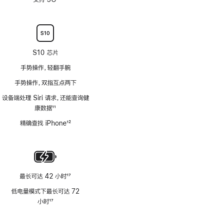
注
脚
注
S10 芯片
手势操作，轻翻手腕
手势操作，双指互点两下
设备端处理 Siri 请求，还能查询健
康数据
11
脚
精确查找 iPhone
12
注
脚
注
最长可达 42 小时
17
脚
低电量模式下最长可达 72
注
小时
17
脚