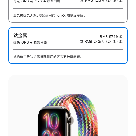
或 RMB 125/月 (24 期) 起
可选 GPS 或 GPS + 蜂窝网络
亚光或抛光外观，搭配耐用的 Ion-X 玻璃显示屏。
钛金属
RMB 5799
起
或 RMB 242/月 (24 期) 起
提供 GPS + 蜂窝网络
抛光航空级钛金属搭配耐用的蓝宝石玻璃表镜。
选
择
外
观: