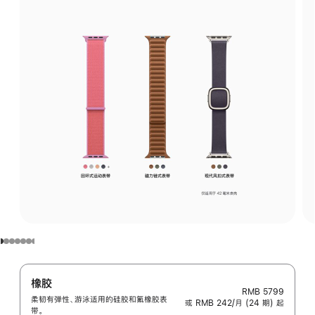
橡胶
RMB 5799
柔韧有弹性、游泳适用的硅胶和氟橡胶表
或 RMB 242/月 (24 期) 起
带。