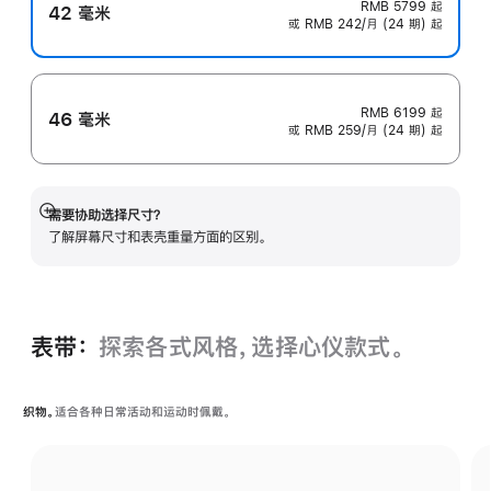
RMB 5799
起
42 毫米
或 RMB 242/月 (24 期) 起
RMB 6199
起
46 毫米
或 RMB 259/月 (24 期) 起
需要协助选择尺寸？
展
了解屏幕尺寸和表壳重量方面的区别。
开
表带：
探索各式风格，选择心仪款式。
织物。
适合各种日常活动和运动时佩戴。