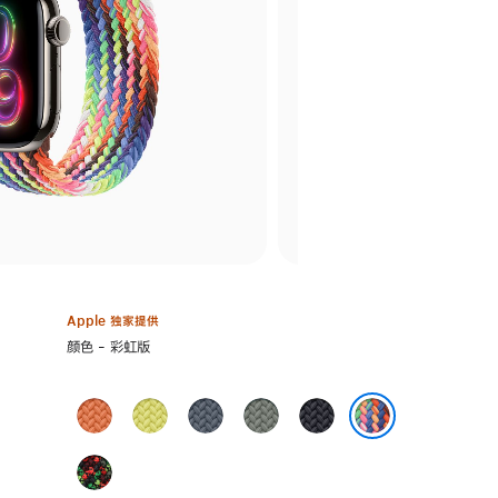
Apple 独家提供
选
颜色 - 彩虹版
择
颜
姜
霓
铁
灰
午
色:
黄
虹
锚
绿
夜
彩虹版
末
黄
蓝
色
色
Black
色
色
色
Unity