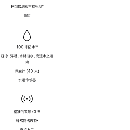
脚
摔倒检测和车祸检测
9
注
脚
警笛
注
100 米防水
16
脚
游泳、浮潜、水肺潜水、高速水上运
注
动
深度计 (40 米)
水温传感器
精准的双频 GPS
蜂窝网络表款
2
脚
支持 5G
1