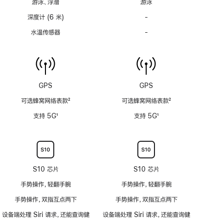
游泳、浮潜
游泳
注
注
深度计 (6 米)
-
深
度
水温传感器
-
水
计
温
(支
传
持
感
6
器
米
功
GPS
GPS
水
能
深)
可选蜂窝网络表款
2
可选蜂窝网络表款
2
不
功
脚
脚
适
支持 5G
1
支持 5G
1
能
注
注
用
脚
脚
不
注
注
适
用
S10 芯片
S10 芯片
手势操作，轻翻手腕
手势操作，轻翻手腕
手势操作，双指互点两下
手势操作，双指互点两下
设备端处理 Siri 请求，还能查询健
设备端处理 Siri 请求，还能查询健