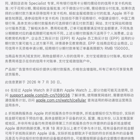
同，请到店咨询 Specialist 专家。所有银行信用卡分期均需经你的信用卡发卡机构批
准；对于花呗分期，需经蚂蚁金服批准；对于微信分付分期，需经微信分付批准。如果你选
择的分期付款方案未获得信用卡发卡机构、蚂蚁金服或微信分付的批准，Apple 将不会
被告知原因。请参阅信用卡发卡机构 (包括但不限于招商银行、中国建设银行、中国工商
银行等，具体支持分期付款服务的可选择银行请见付款页面) 网站、支付宝网站和微信
分付服务页面，了解相关条件、费用和收费。订单可能需要满足特定金额要求，不同免息
分期期数对应的最低限额可能有所不同。上述分期付款服务只适用于个人消费者。企业
和教育机构客户、企业员工购买计划 (EPP) 和 Apple 员工购买计划 (EPP) 适用的分
期付款方案可能与上述方案不同，详情请参见教育商店、EPP 在线商店和企业商店。公
司信用卡无资格申请分期。招商银行分期付款单笔订单最高限额为 RMB 150000。
当商品有货并/或发货时，购物金额将计入你的信用卡、支付宝或微信分付账单。相关财
务费用将显示在你的信用卡对账单、支付宝或微信账户中。
产品按广告宣传价或标价提供分期付款服务。价格包含增值税。所有订单均可享受免费
送货服务。
此信息更新于 2026 年 7 月 30 日。
脚
◊◊ 在经过 Apple Watch 亲子设置的 Apple Watch 上，部分功能可能无法使用。访
注
问
support.apple.com/zh-cn/109036
(在
了解详情。使用蜂窝网络时，需要使用移动
通信服务计划。访问
apple.com.cn/watch/cellular
新
查询适用的移动通信运营商及
适用条件。
窗
口
脚
∆ 折抵换购服务由 Apple 的折抵服务合作伙伴提供。折抵金额报价仅为预估价，实际折
中
注
抵金额可能低于预估价值，具体金额取决于设备的状况、配置、推出年份，以及发售国家
打
或地区。并非所有设备均有资格获得第三方折抵服务合作伙伴提供的设备折抵金额或
开)
Apple 提供的购新优惠。年满 18 周岁及以上者才可参与本计划。现有设备的折抵金额
可用于折抵购买新的 Apple 设备。实际折抵金额取决于收到的符合折抵条件的设备情
况是否与评估报价时你提供的设备描述相符合。可能需按照新设备的全额售价缴纳销售