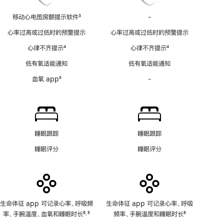
移动心电图房颤提示软件
3
-
移
脚
动
心率过高或过低时的预警提示
心率过高或过低时的预警提示
注
心
心律不齐提示
4
心律不齐提示
4
电
脚
脚
图
低有氧适能通知
低有氧适能通知
注
注
房
血氧 app
5
-
血
颤
脚
氧
提
注
app
示
功
软
能
件
不
功
睡眠跟踪
睡眠跟踪
适
能
睡眠评分
睡眠评分
用
不
适
用
生命体征 app 可记录心率、呼吸频
生命体征 app 可记录心率、呼吸
率、手腕温度、血氧和睡眠时长
6
5
频率、手腕温度和睡眠时长
6
,