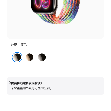
外观 - 原色
金
石
色
板
原色
色
需要协助选择表壳材质？
展
了解重量和外观等方面的区别。
开