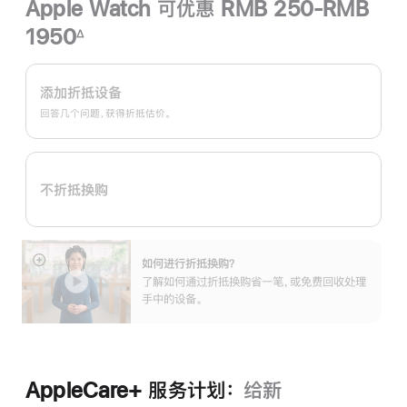
Apple Watch 可优惠 RMB 250-RMB
1950
∆
脚
Apple
注
Trade
添加折抵设备
In
回答几个问题，获得折抵估价。
换
购
计
不折抵换购
划：
如何进行折抵换购？
展
了解如何通过折抵换购省一笔，或免费回收处理
开
手中的设备。
AppleCare+ 服务计划：
给新