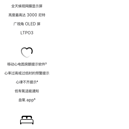
全天候视网膜显示屏
亮度最高达 3000 尼特
广视角 OLED 屏
LTPO3
移动心电图房颤提示软件
3
脚
心率过高或过低时的预警提示
注
心律不齐提示
4
脚
低有氧适能通知
注
血氧 app
5
脚
注