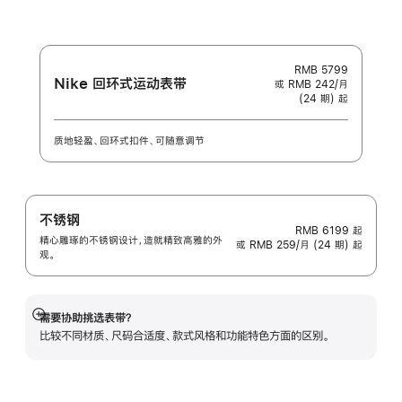
-
Unity
Connection
RMB 5799
Nike 回环式运动表带
或 RMB 242/月
(24 期) 起
质地轻盈、回环式扣件、可随意调节
不锈钢
RMB 6199
起
精心雕琢的不锈钢设计，造就精致高雅的外
或 RMB 259/月 (24 期) 起
观。
需要协助挑选表带？
展
比较不同材质、尺码合适度、款式风格和功能特色方面的区别。
开