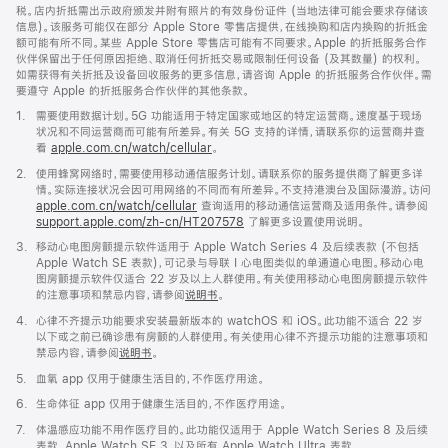
税。店内折抵需出示政府颁发并附有照片的有效身份证件 (当地法律可能会要求存储该
信息)。该服务可能仅在部分 Apple Store 零售店提供，在线换购和店内换购的折抵金
额可能有所不同。某些 Apple Store 零售店可能有不同要求。Apple 的折抵服务合作
伙伴保留出于任何原因拒绝、取消任何折抵交易或限制任何设备 (及其数量) 的权利。
如需获得有关折抵及设备回收服务的更多信息，请咨询 Apple 的折抵服务合作伙伴。需
要遵守 Apple 的折抵服务合作伙伴的其他条款。
脚
1.
需要使用数据计划。5G 功能适用于特定国家或地区的特定运营商。速度基于现场
注
状况和不同运营商而可能有所差异。有关 5G 支持的详情，请联系你的运营商并查
看
apple.com.cn/watch/cellular
。
脚
2.
使用蜂窝网络时，需要使用移动通信服务计划。请联系你的服务提供商了解更多详
注
情。实际连接状况会因可用网络的不同而有所差异。不支持港澳台及国际漫游。访问
apple.com.cn/watch/cellular
查询适用的移动通信运营商及适用条件。请参阅
support.apple.com/zh-cn/HT207578
(在
了解更多设置使用说明。
新
脚
3.
移动心电图房颤提示软件适用于 Apple Watch Series 4 及后续表款 (不包括
窗
注
Apple Watch SE 表款)，可记录与导联 I 心电图类似的单通道心电图。移动心电
口
图房颤提示软件仅适合 22 岁及以上人群使用。有关使用移动心电图房颤提示软件
中
的注意事项和禁忌内容，请参阅
说明书
。
打
开)
脚
4.
心律不齐提示功能要求安装最新版本的 watchOS 和 iOS。此功能不适合 22 岁
注
以下或之前已确诊患有房颤的人群使用。有关使用心律不齐提示功能的注意事项和
禁忌内容，请参阅
说明书
。
脚
5.
血氧 app 仅用于健康生活目的，不作医疗用途。
注
脚
6.
生命体征 app 仅用于健康生活目的，不作医疗用途。
注
脚
7.
体温感应功能不用作医疗目的。此功能仅适用于 Apple Watch Series 8 及后续
注
表款、Apple Watch SE 3，以及所有 Apple Watch Ultra 表款。