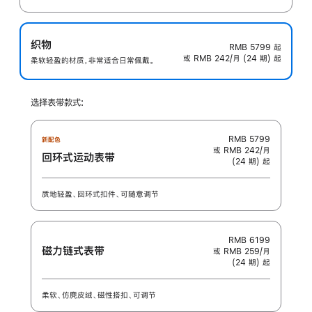
织物
RMB 5799
起
或 RMB 242/月 (24 期) 起
柔软轻盈的材质，非常适合日常佩戴。
选择表带款式:
RMB 5799
新配色
或 RMB 242/月
回环式运动表带
(24 期) 起
质地轻盈、回环式扣件、可随意调节
RMB 6199
磁力链式表带
或 RMB 259/月
(24 期) 起
柔软、仿麂皮绒、磁性搭扣、可调节