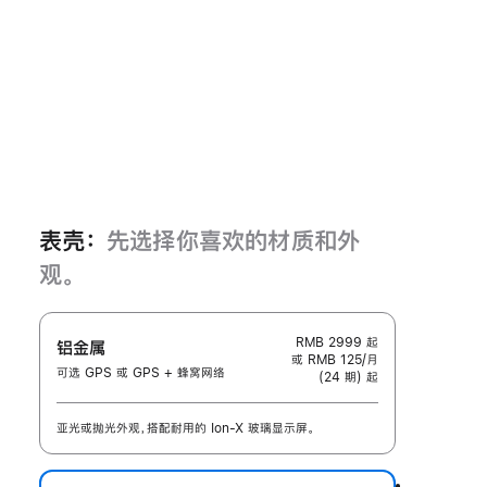
表壳：
先选择你喜欢的材质和外
观。
RMB 2999
起
铝金属
或 RMB 125/月
可选 GPS 或 GPS + 蜂窝网络
(24 期) 起
亚光或抛光外观，搭配耐用的 Ion-X 玻璃显示屏。