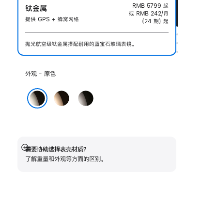
RMB 5799
起
钛金属
或 RMB 242/月
提供 GPS + 蜂窝网络
(24 期) 起
抛光航空级钛金属搭配耐用的蓝宝石玻璃表镜。
选
外观 - 原色
择
外
金
石
观:
色
板
原色
色
需要协助选择表壳材质？
展
了解重量和外观等方面的区别。
开