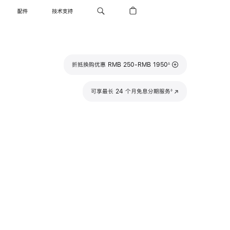
配件
技术支持
脚
折抵换购优惠 RMB 250-RMB 1950
∆
注
脚
可享最长 24 个月免息分期服务
(在
◊
注
新
窗
口
中
打
开)