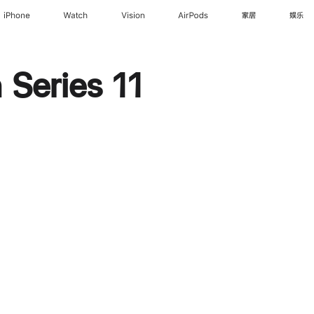
iPhone
Watch
Vision
AirPods
家居
娱乐
Series 11