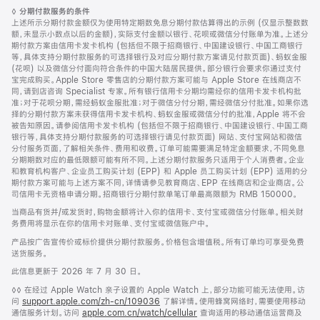
页
脚
◊
分期付款服务的条件
脚
注
上述所示分期付款金额仅为使用特定期数免息分期付款估算得出的示例 (仅显示整数数
额，未显示小数点以后的金额)，实际支付金额以银行、花呗或微信分付账单为准。上述分
期付款方案由信用卡发卡机构 (包括但不限于招商银行、中国建设银行、中国工商银行
等，具体支持分期付款服务的可选择银行及对应分期付款方案请见付款页面)、蚂蚁金服
(花呗) 以及微信分付面向符合条件的中国大陆居民提供。部分银行会要求你通过支付
宝完成购买。Apple Store 零售店的分期付款方案可能与 Apple Store 在线商店不
同，请到店咨询 Specialist 专家。所有银行信用卡分期均需经你的信用卡发卡机构批
准；对于花呗分期，需经蚂蚁金服批准；对于微信分付分期，需经微信分付批准。如果你选
择的分期付款方案未获得信用卡发卡机构、蚂蚁金服或微信分付的批准，Apple 将不会
被告知原因。请参阅信用卡发卡机构 (包括但不限于招商银行、中国建设银行、中国工商
银行等，具体支持分期付款服务的可选择银行请见付款页面) 网站、支付宝网站和微信
分付服务页面，了解相关条件、费用和收费。订单可能需要满足特定金额要求，不同免息
分期期数对应的最低限额可能有所不同。上述分期付款服务只适用于个人消费者。企业
和教育机构客户、企业员工购买计划 (EPP) 和 Apple 员工购买计划 (EPP) 适用的分
期付款方案可能与上述方案不同，详情请参见教育商店、EPP 在线商店和企业商店。公
司信用卡无资格申请分期。招商银行分期付款单笔订单最高限额为 RMB 150000。
当商品有货并/或发货时，购物金额将计入你的信用卡、支付宝或微信分付账单。相关财
务费用将显示在你的信用卡对账单、支付宝或微信账户中。
产品按广告宣传价或标价提供分期付款服务。价格包含增值税。所有订单均可享受免费
送货服务。
此信息更新于 2026 年 7 月 30 日。
脚
◊◊ 在经过 Apple Watch 亲子设置的 Apple Watch 上，部分功能可能无法使用。访
注
问
support.apple.com/zh-cn/109036
(在
了解详情。使用蜂窝网络时，需要使用移动
通信服务计划。访问
apple.com.cn/watch/cellular
新
查询适用的移动通信运营商及