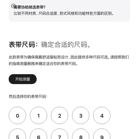
需要协助挑选表带？
展
比较不同材质、尺码合适度、款式风格和功能特色方面的区别。
开
表带尺码：
确定合适的尺码。
此款表带为确保佩戴舒适服帖而设计，因此提供多种尺码可选。请按照我们
的指南测量腕围来确定适合你的表带尺码。
开始测量
然后选择你的表带尺码：
0
1
2
3
4
5
6
7
8
9