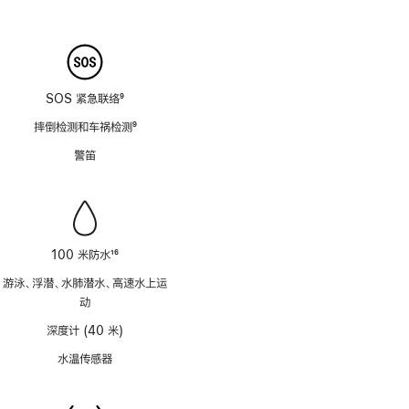
注
SOS 紧急联络
9
脚
摔倒检测和车祸检测
9
注
脚
警笛
注
100 米防水
16
脚
游泳、浮潜、水肺潜水、高速水上运
注
动
深度计 (40 米)
水温传感器