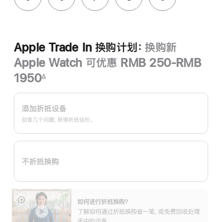
Apple Trade In 换购计划：
换购新
Apple Watch 可优惠 RMB 250-RMB
1950
∆
脚
Apple
注
Trade
添加折抵设备
In
回答几个问题，获得折抵估价。
换
购
计
不折抵换购
划：
如何进行折抵换购？
展
了解如何通过折抵换购省一笔，或免费回收处理
开
手中的设备。