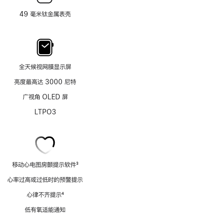
49 毫米钛金属表壳
全天候视网膜显示屏
亮度最高达 3000 尼特
广视角 OLED 屏
LTPO3
移动心电图房颤提示软件
3
脚
心率过高或过低时的预警提示
注
心律不齐提示
4
脚
低有氧适能通知
注