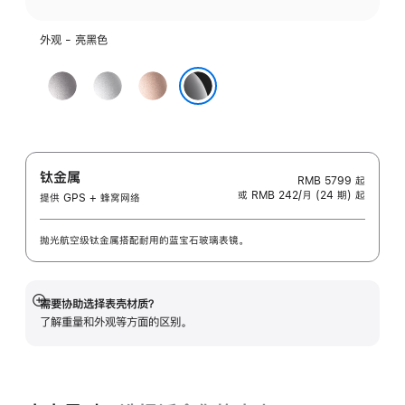
外观 - 亮黑色
深
银
玫
空
色
瑰
亮黑色
灰
金
色
色
钛金属
RMB 5799
起
或 RMB 242/月 (24 期) 起
提供 GPS + 蜂窝网络
抛光航空级钛金属搭配耐用的蓝宝石玻璃表镜。
需要协助选择表壳材质？
展
了解重量和外观等方面的区别。
开