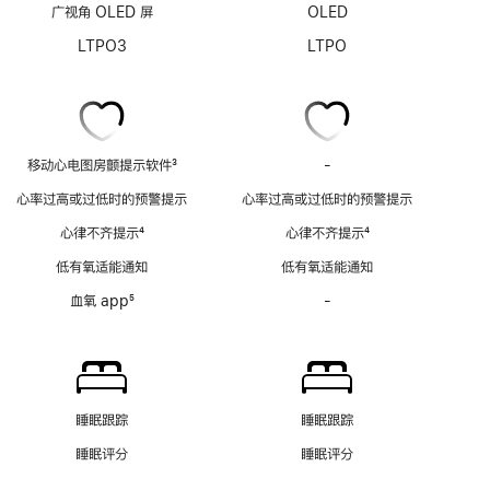
广视角 OLED 屏
OLED
LTPO3
LTPO
移动心电图房颤提示软件
3
-
移
脚
动
心率过高或过低时的预警提示
心率过高或过低时的预警提示
注
心
心律不齐提示
4
心律不齐提示
4
电
脚
脚
图
低有氧适能通知
低有氧适能通知
注
注
房
血氧 app
5
-
血
颤
脚
氧
提
注
app
示
功
软
能
件
不
功
睡眠跟踪
睡眠跟踪
适
能
睡眠评分
睡眠评分
用
不
适