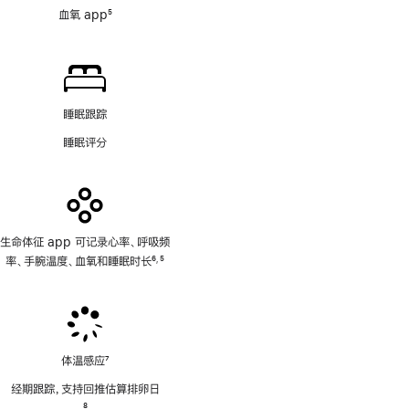
血氧 app
5
脚
注
睡眠跟踪
睡眠评分
生命体征 app 可记录心率、呼吸频
率、手腕温度、血氧和睡眠时长
6
5
,
脚
脚
注
注
体温感应
7
脚
经期跟踪，支持回推估算排卵日
注
脚
8