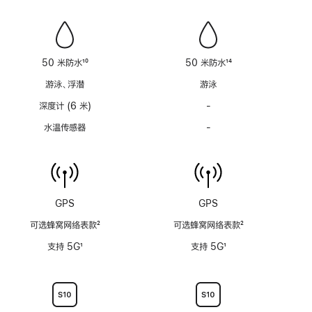
笛
笛
功
功
能
能
不
不
适
适
50 米防水
10
50 米防水
14
用
用
脚
脚
游泳、浮潜
游泳
注
注
深度计 (6 米)
-
深
度
水温传感器
-
水
计
温
(支
传
持
感
6
器
米
功
GPS
GPS
水
能
深)
可选蜂窝网络表款
2
可选蜂窝网络表款
2
不
功
脚
脚
适
支持 5G
1
支持 5G
1
能
注
注
用
脚
脚
不
注
注
适
用