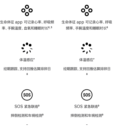
用
生命体征 app 可记录心率、呼吸频
生命体征 app 可记录心率、呼吸
率、手腕温度、血氧和睡眠时长
6
5
频率、手腕温度和睡眠时长
6
,
脚
脚
脚
注
注
注
体温感应
7
体温感应
7
脚
脚
经期跟踪，支持回推估算排卵日
经期跟踪，支持回推估算排卵日
注
注
脚
8
脚
8
注
注
SOS 紧急联络
9
SOS 紧急联络
9
脚
脚
摔倒检测和车祸检测
9
摔倒检测和车祸检测
9
注
注
脚
脚
-
警
-
警
注
注