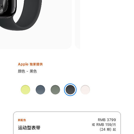
Apple 独家提供
选
颜色 - 黑色
择
颜
霓
铁
灰
淡
色:
虹
锚
绿
桃
黑色
黄
蓝
色
粉
色
色
色
RMB 3799
新配色
或 RMB 159/月
运动型表带
(24 期) 起