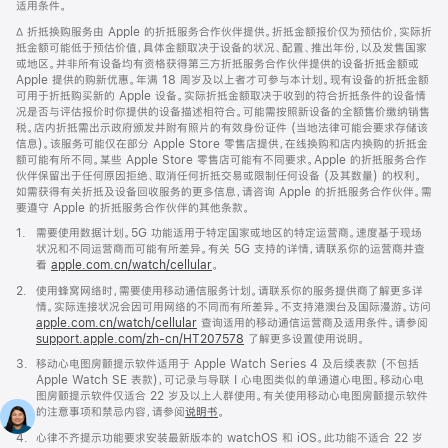
适用条件。
窗
口
脚
∆ 折抵换购服务由 Apple 的折抵服务合作伙伴提供。折抵金额报价仅为预估价，实际折
中
注
抵金额可能低于预估价值，具体金额取决于设备的状况、配置、推出年份，以及发售国家
打
或地区。并非所有设备均有资格获得第三方折抵服务合作伙伴提供的设备折抵金额或
开)
Apple 提供的购新优惠。年满 18 周岁及以上者才可参与本计划。现有设备的折抵金额
可用于折抵购买新的 Apple 设备。实际折抵金额取决于收到的符合折抵条件的设备情
况是否与评估报价时你提供的设备描述相符合。可能需按照新设备的全额售价缴纳销售
税。店内折抵需出示政府颁发并附有照片的有效身份证件 (当地法律可能会要求存储该
信息)。该服务可能仅在部分 Apple Store 零售店提供，在线换购和店内换购的折抵金
额可能有所不同。某些 Apple Store 零售店可能有不同要求。Apple 的折抵服务合作
伙伴保留出于任何原因拒绝、取消任何折抵交易或限制任何设备 (及其数量) 的权利。
如需获得有关折抵及设备回收服务的更多信息，请咨询 Apple 的折抵服务合作伙伴。需
要遵守 Apple 的折抵服务合作伙伴的其他条款。
脚
1.
需要使用数据计划。5G 功能适用于特定国家或地区的特定运营商。速度基于现场
注
状况和不同运营商而可能有所差异。有关 5G 支持的详情，请联系你的运营商并查
看
apple.com.cn/watch/cellular
。
脚
2.
使用蜂窝网络时，需要使用移动通信服务计划。请联系你的服务提供商了解更多详
注
情。实际连接状况会因可用网络的不同而有所差异。不支持港澳台及国际漫游。访问
apple.com.cn/watch/cellular
查询适用的移动通信运营商及适用条件。请参阅
support.apple.com/zh-cn/HT207578
(在
了解更多设置使用说明。
新
脚
3.
移动心电图房颤提示软件适用于 Apple Watch Series 4 及后续表款 (不包括
窗
注
Apple Watch SE 表款)，可记录与导联 I 心电图类似的单通道心电图。移动心电
口
图房颤提示软件仅适合 22 岁及以上人群使用。有关使用移动心电图房颤提示软件
中
的注意事项和禁忌内容，请参阅
说明书
。
打
开)
脚
4.
心律不齐提示功能要求安装最新版本的 watchOS 和 iOS。此功能不适合 22 岁