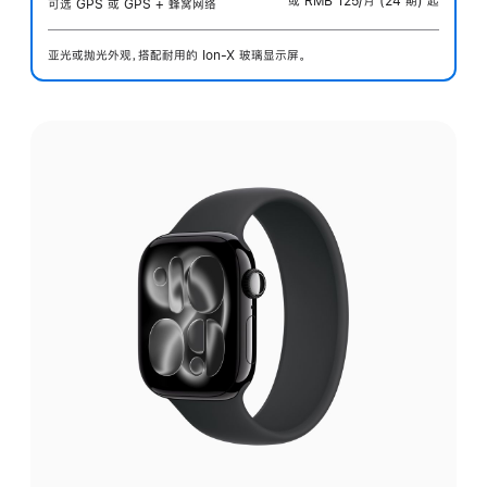
或 RMB 125/月 (24 期) 起
可选 GPS 或 GPS + 蜂窝网络
亚光或抛光外观，搭配耐用的 Ion-X 玻璃显示屏。
选
择
外
观: