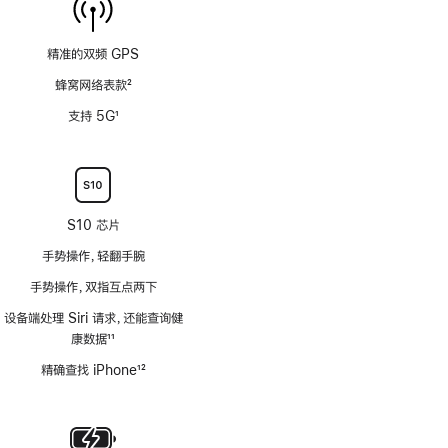
精准的双频 GPS
蜂窝网络表款
2
脚
支持 5G
1
注
脚
注
S10 芯片
手势操作，轻翻手腕
手势操作，双指互点两下
设备端处理 Siri 请求，还能查询健
康数据
11
脚
精确查找 iPhone
12
注
脚
注