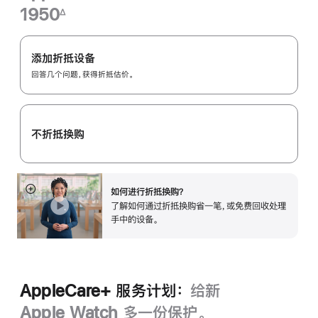
1950
∆
脚
Apple
注
Trade
添加折抵设备
In
回答几个问题，获得折抵估价。
换
购
计
不折抵换购
划：
如何进行折抵换购？
展
了解如何通过折抵换购省一笔，或免费回收处理
开
手中的设备。
AppleCare+ 服务计划：
给新
Apple Watch 多一份保护。