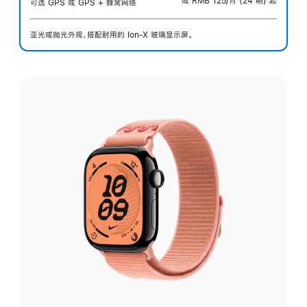
或 RMB 125/月 (24 期) 起
可选 GPS 或 GPS + 蜂窝网络
亚光或抛光外观，搭配耐用的 Ion-X 玻璃显示屏。
选
择
外
观: