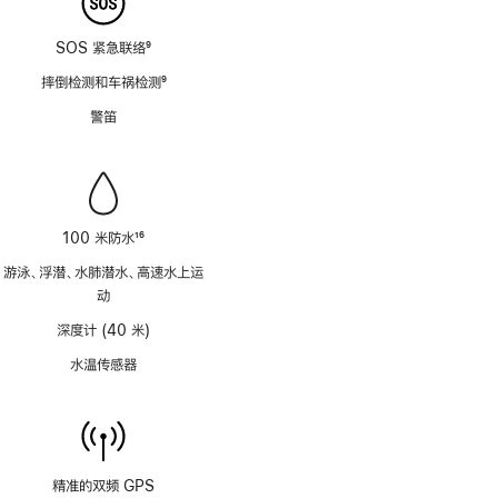
SOS 紧急联络
9
脚
摔倒检测和车祸检测
9
注
脚
警笛
注
100 米防水
16
脚
游泳、浮潜、水肺潜水、高速水上运
注
动
深度计 (40 米)
水温传感器
精准的双频 GPS