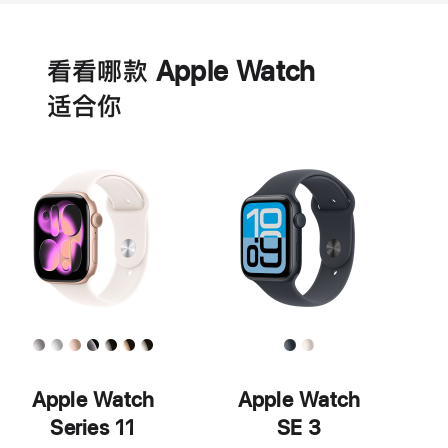
电
池
看看哪款 Apple Watch
适‍合‍你
Apple Watch
Apple Watch
Series 11
SE 3