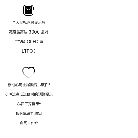
全天候视网膜显示屏
亮度最高达 3000 尼特
广视角 OLED 屏
LTPO3
移动心电图房颤提示软件
3
脚
心率过高或过低时的预警提示
注
心律不齐提示
4
脚
低有氧适能通知
注
血氧 app
5
脚
注