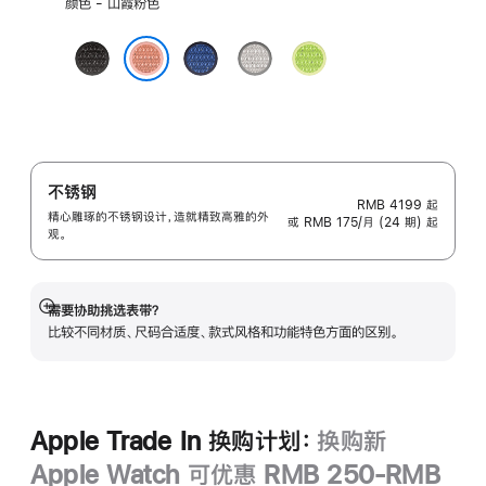
颜色 - 山霞粉色
择
颜
午
缎
朦
荧
色:
夜
带
胧
光
山霞粉色
黑
蓝
灰
黄
色
色
色
绿
色
不锈钢
RMB 4199
起
精心雕琢的不锈钢设计，造就精致高雅的外
或 RMB 175/月 (24 期) 起
观。
需要协助挑选表带？
展
比较不同材质、尺码合适度、款式风格和功能特色方面的区别。
开
Apple Trade In 换购计划：
换购新
Apple Watch 可优惠 RMB 250-RMB