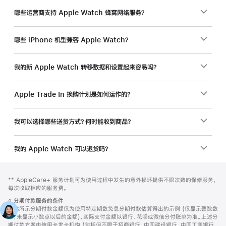
哪些运营商支持 Apple Watch 蜂窝网络服务？
哪些 iPhone 机型兼容 Apple Watch？
我的新 Apple Watch 转移数据和设置起来容易吗？
Apple Trade In 换购计划是如何运作的？
我可以选择哪些送货方式？何时能收到商品？
我的 Apple Watch 可以退货吗？
网
脚
脚
** AppleCare+ 服务计划可为使用过程中发生的意外损坏提供不限次数的保修服务，
注
页
注
每次收取相应的服务费。
页
脚
◊
分期付款服务的条件
脚
注
上述所示分期付款金额仅为使用特定期数免息分期付款估算得出的示例 (仅显示整数数
额，未显示小数点以后的金额)，实际支付金额以银行、花呗或微信分付账单为准。上述分
期付款方案由信用卡发卡机构 (包括但不限于招商银行、中国建设银行、中国工商银行