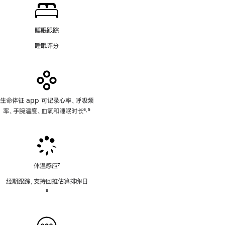
睡眠跟踪
睡眠评分
生命体征 app 可记录心率、呼吸频
率、手腕温度、血氧和睡眠时长
6
5
,
脚
脚
注
注
体温感应
7
脚
经期跟踪，支持回推估算排卵日
注
脚
8
注