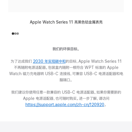
Apple Watch Series 11 亮黑色铝金属表壳
我们的环保目标。
为了达成我们
2030 年实现碳中和
(在
的目标，Apple Watch Series 11
不再随附电源适配器。包装盒内随附一根符合 WPT 标准的 Apple
新
Watch 磁力充电器转 USB-C 连接线，可兼容 USB-C 电源适配器和电
窗
脑端口。
口
中
我们建议你使用任意一款兼容的 USB-C 电源适配器。如果你需要新的
打
Apple 电源适配器，也可随时购买。进一步了解，请访问
开)
https://support.apple.com/zh-cn/120920
(在
。
新
窗
口
中