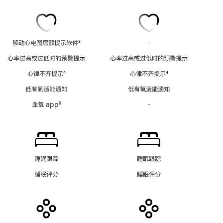
移动心电图房颤提示软件
3
-
移
脚
动
心率过高或过低时的预警提示
心率过高或过低时的预警提示
注
心
心律不齐提示
4
心律不齐提示
4
电
脚
脚
图
低有氧适能通知
低有氧适能通知
注
注
房
血氧 app
5
-
血
颤
脚
氧
提
注
app
示
功
软
能
件
不
功
睡眠跟踪
睡眠跟踪
适
能
睡眠评分
睡眠评分
用
不
适
用