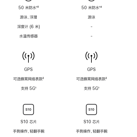
适
适
50 米防水
10
50 米防水
14
用
用
脚
脚
游泳、浮潜
游泳
注
注
深度计 (6 米)
-
深
度
水温传感器
-
水
计
温
(支
传
持
感
6
器
米
功
GPS
GPS
水
能
深)
可选蜂窝网络表款
2
可选蜂窝网络表款
2
不
功
脚
脚
适
支持 5G
1
支持 5G
1
能
注
注
用
脚
脚
不
注
注
适
用
S10 芯片
S10 芯片
手势操作，轻翻手腕
手势操作，轻翻手腕