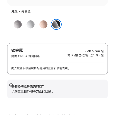
外观 - 亮黑色
深
银
玫
空
色
瑰
亮黑色
灰
金
色
色
钛金属
RMB 5799
起
或 RMB 242/月 (24 期) 起
提供 GPS + 蜂窝网络
抛光航空级钛金属搭配耐用的蓝宝石玻璃表镜。
需要协助选择表壳材质？
展
了解重量和外观等方面的区别。
开