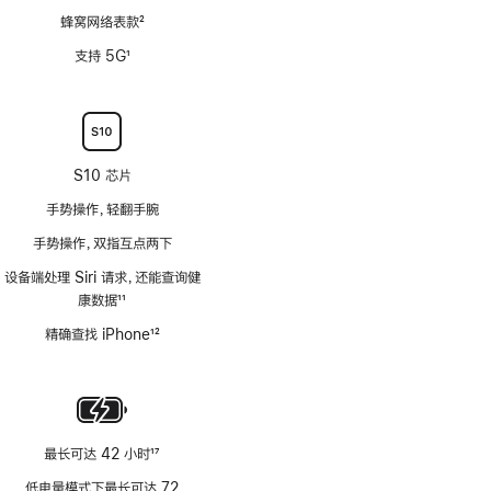
蜂窝网络表款
2
脚
支持 5G
1
注
脚
注
S10 芯片
手势操作，轻翻手腕
手势操作，双指互点两下
设备端处理 Siri 请求，还能查询健
康数据
11
脚
精确查找 iPhone
12
注
脚
注
最长可达 42 小时
17
脚
低电量模式下最长可达 72