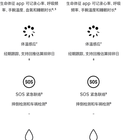
生命体征 app 可记录心率、呼吸频
生命体征 app 可记录心率、呼吸
率、手腕温度、血氧和睡眠时长
6
5
频率、手腕温度和睡眠时长
6
,
脚
脚
脚
注
注
注
体温感应
7
体温感应
7
脚
脚
经期跟踪，支持回推估算排卵日
经期跟踪，支持回推估算排卵日
注
注
脚
8
脚
8
注
注
SOS 紧急联络
9
SOS 紧急联络
9
脚
脚
摔倒检测和车祸检测
9
摔倒检测和车祸检测
9
注
注
脚
脚
-
警
-
警
注
注
笛
笛
功
功
能
能
不
不