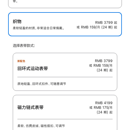
带。
织物
RMB 3799
起
或 RMB 159/月 (24 期) 起
柔软轻盈的材质，非常适合日常佩戴。
选择表带款式:
RMB 3799
新配色
或 RMB 159/月
回环式运动表带
(24 期) 起
质地轻盈、回环式扣件、可随意调节
RMB 4199
磁力链式表带
或 RMB 175/月
(24 期) 起
柔软、仿麂皮绒、磁性搭扣、可调节