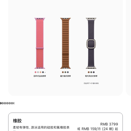
橡胶
RMB 3799
柔韧有弹性、游泳适用的硅胶和氟橡胶表
或 RMB 159/月 (24 期) 起