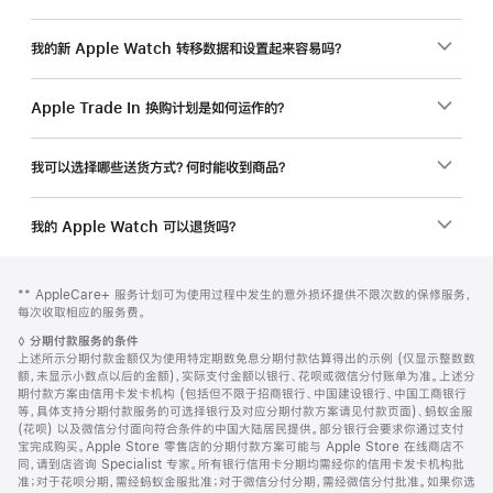
我的新 Apple Watch 转移数据和设置起来容易吗？
Apple Trade In 换购计划是如何运作的？
我可以选择哪些送货方式？何时能收到商品？
我的 Apple Watch 可以退货吗？
网
脚
脚
** AppleCare+ 服务计划可为使用过程中发生的意外损坏提供不限次数的保修服务，
注
页
注
每次收取相应的服务费。
页
脚
◊
分期付款服务的条件
脚
注
上述所示分期付款金额仅为使用特定期数免息分期付款估算得出的示例 (仅显示整数数
额，未显示小数点以后的金额)，实际支付金额以银行、花呗或微信分付账单为准。上述分
期付款方案由信用卡发卡机构 (包括但不限于招商银行、中国建设银行、中国工商银行
等，具体支持分期付款服务的可选择银行及对应分期付款方案请见付款页面)、蚂蚁金服
(花呗) 以及微信分付面向符合条件的中国大陆居民提供。部分银行会要求你通过支付
宝完成购买。Apple Store 零售店的分期付款方案可能与 Apple Store 在线商店不
同，请到店咨询 Specialist 专家。所有银行信用卡分期均需经你的信用卡发卡机构批
准；对于花呗分期，需经蚂蚁金服批准；对于微信分付分期，需经微信分付批准。如果你选