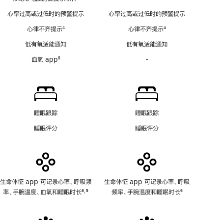
脚
动
心率过高或过低时的预警提示
心率过高或过低时的预警提示
注
心
心律不齐提示
4
心律不齐提示
4
电
脚
脚
图
低有氧适能通知
低有氧适能通知
注
注
房
血氧 app
5
-
血
颤
脚
氧
提
注
app
示
功
软
能
件
不
功
睡眠跟踪
睡眠跟踪
适
能
睡眠评分
睡眠评分
用
不
适
用
生命体征 app 可记录心率、呼吸频
生命体征 app 可记录心率、呼吸
率、手腕温度、血氧和睡眠时长
6
5
频率、手腕温度和睡眠时长
6
,
脚
脚
脚
注
注
注