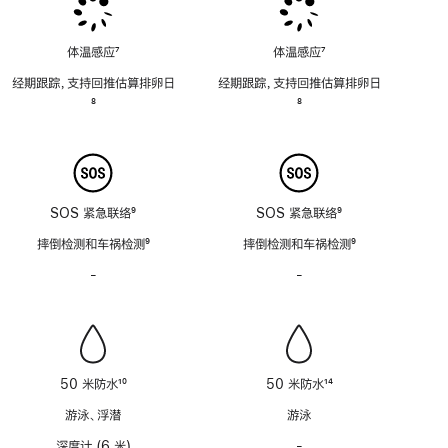
体温感应
7
体温感应
7
脚
脚
经期跟踪，支持回推估算排卵日
经期跟踪，支持回推估算排卵日
注
注
脚
8
脚
8
注
注
SOS 紧急联络
9
SOS 紧急联络
9
脚
脚
摔倒检测和车祸检测
9
摔倒检测和车祸检测
9
注
注
脚
脚
-
警
-
警
注
注
笛
笛
功
功
能
能
不
不
适
适
50 米防水
10
50 米防水
14
用
用
脚
脚
游泳、浮潜
游泳
注
注
深度计 (6 米)
-
深