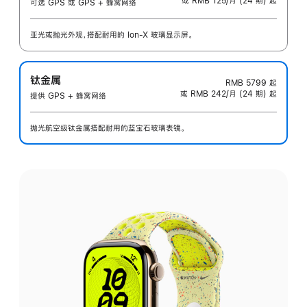
或 RMB 125/月 (24 期) 起
可选 GPS 或 GPS + 蜂窝网络
亚光或抛光外观，搭配耐用的 Ion-X 玻璃显示屏。
钛金属
RMB 5799
起
或 RMB 242/月 (24 期) 起
提供 GPS + 蜂窝网络
抛光航空级钛金属搭配耐用的蓝宝石玻璃表镜。
选
择
外
观: