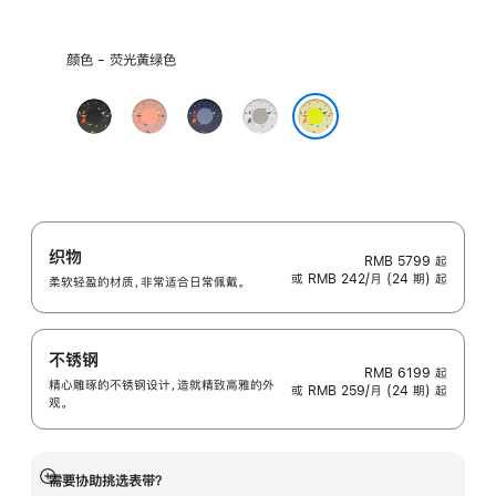
选
颜色 - 荧光黄绿色
择
颜
午
山
缎
朦
色:
夜
霞
带
胧
荧光黄绿色
黑
粉
蓝
灰
色
色
色
色
织物
RMB 5799
起
或 RMB 242/月 (24 期) 起
柔软轻盈的材质，非常适合日常佩戴。
不锈钢
RMB 6199
起
精心雕琢的不锈钢设计，造就精致高雅的外
或 RMB 259/月 (24 期) 起
观。
需要协助挑选表带？
展