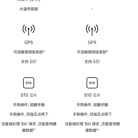
度
水温传感器
-
水
计
温
(支
传
持
感
6
器
米
功
GPS
GPS
水
能
深)
可选蜂窝网络表款
2
可选蜂窝网络表款
2
不
功
脚
脚
适
支持 5G
1
支持 5G
1
能
注
注
用
脚
脚
不
注
注
适
用
S10 芯片
S10 芯片
手势操作，轻翻手腕
手势操作，轻翻手腕
手势操作，双指互点两下
手势操作，双指互点两下
设备端处理 Siri 请求，还能查询健
设备端处理 Siri 请求，还能查询健
康数据
11
康数据
11
脚
脚