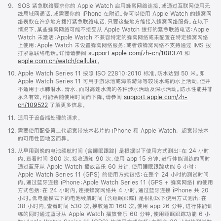
注
脚
9.
SOS 紧急联络要求你的 Apple Watch 启用蜂窝网络连接，或通过互联网使用无
注
线局域网通话，或需要你的 iPhone 在附近。你可以使用 Apple Watch 的蜂窝网
络表款在许多地方拨打紧急联络电话，只要这些地方能接入蜂窝网络服务。在以下
情况下，某些蜂窝网络可能不接受从 Apple Watch 拨打的紧急联络电话：Apple
Watch 未激活；Apple Watch 不兼容特定的蜂窝网络或未配置在特定蜂窝网络
上使用；Apple Watch 未设置蜂窝网络服务；或者该蜂窝网络不支持通过 IMS 拨
打紧急联络电话。详情请参阅
support.apple.com/zh-cn/108374
(在
和
apple.com.cn/watch/cellular
。
新
窗
脚
10.
Apple Watch Series 11 按照 ISO 22810:2010 标准，防水达到 50 米。即
口
注
Apple Watch Series 11 可用于游泳池或海滨游泳等较浅水域的水上活动，但并
中
不适用于水肺潜水、滑水、面对高速水流的各种涉水活动及深水活动。防水性能并非
打
永久有效，可能会随使用时间而下降。请参阅
support.apple.com/zh-
开)
cn/109522
了解更多信息。
脚
11.
适用于设备端处理的请求。
注
脚
12.
需要使用配备第二代超宽带技术芯片的 iPhone 和 Apple Watch。 超宽带技术
注
的可用性因地区而异。
脚
13.
从早用到晚的电池续航时间 (含睡眠跟踪) 是根据以下使用方式测出：在 24 小时
注
内，查看时间 300 次，接收通知 90 次，使用 app 15 分钟，进行体能训练的同时
通过蓝牙从 Apple Watch 播放音乐 60 分钟，使用睡眠跟踪功能 6 小时；
Apple Watch Series 11 (GPS) 的使用方式包括：在整个 24 小时的测试时间
内，通过蓝牙连接 iPhone；Apple Watch Series 11 (GPS + 蜂窝网络) 的使用
方式包括：在 24 小时内，连接蜂窝网络共 4 小时，通过蓝牙连接 iPhone 共 20
小时。低电量模式下的电池续航时间 (含睡眠跟踪) 是根据以下使用方式测出：在
38 小时内，查看时间 530 次，接收通知 160 次，使用 app 26 分钟，进行体能训
练的同时通过蓝牙从 Apple Watch 播放音乐 60 分钟，使用睡眠跟踪功能 6 小