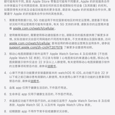
额可能有所不同。某些 Apple Store 零售店可能有不同要求。Apple 的折抵服务合作
伙伴保留出于任何原因拒绝、取消任何折抵交易或限制任何设备 (及其数量) 的权利。
如需获得有关折抵及设备回收服务的更多信息，请咨询 Apple 的折抵服务合作伙伴。需
要遵守 Apple 的折抵服务合作伙伴的其他条款。
脚
1.
需要使用数据计划。5G 功能适用于特定国家或地区的特定运营商。速度基于现场
注
状况和不同运营商而可能有所差异。有关 5G 支持的详情，请联系你的运营商并查
看
apple.com.cn/watch/cellular
。
脚
2.
使用蜂窝网络时，需要使用移动通信服务计划。请联系你的服务提供商了解更多详
注
情。实际连接状况会因可用网络的不同而有所差异。不支持港澳台及国际漫游。访问
apple.com.cn/watch/cellular
查询适用的移动通信运营商及适用条件。请参阅
support.apple.com/zh-cn/HT207578
(在
了解更多设置使用说明。
新
脚
3.
移动心电图房颤提示软件适用于 Apple Watch Series 4 及后续表款 (不包括
窗
注
Apple Watch SE 表款)，可记录与导联 I 心电图类似的单通道心电图。移动心电
口
图房颤提示软件仅适合 22 岁及以上人群使用。有关使用移动心电图房颤提示软件
中
的注意事项和禁忌内容，请参阅
说明书
。
打
开)
脚
4.
心律不齐提示功能要求安装最新版本的 watchOS 和 iOS。此功能不适合 22 岁
注
以下或之前已确诊患有房颤的人群使用。有关使用心律不齐提示功能的注意事项和
禁忌内容，请参阅
说明书
。
脚
5.
血氧 app 仅用于健康生活目的，不作医疗用途。
注
脚
6.
生命体征 app 仅用于健康生活目的，不作医疗用途。
注
脚
7.
体温感应功能不用作医疗目的。此功能仅适用于 Apple Watch Series 8 及后续
注
表款、Apple Watch SE 3，以及所有 Apple Watch Ultra 表款。
脚
8.
经期跟踪 app 不用作节育手段或健康状况诊断。