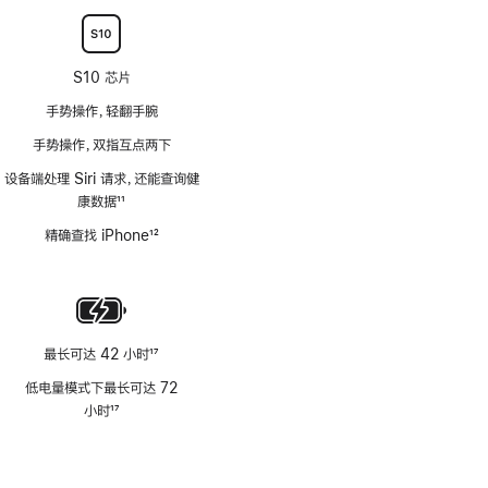
注
S10 芯片
手势操作，轻翻手腕
手势操作，双指互点两下
设备端处理 Siri 请求，还能查询健
康数据
11
脚
精确查找 iPhone
12
注
脚
注
最长可达 42 小时
17
脚
低电量模式下最长可达 72
注
小时
17
脚
注