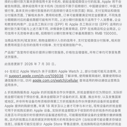
择的分期付款方案未获得信用卡发卡机构、蚂蚁金服或微信分付的批准，Apple 将不会
被告知原因。请参阅信用卡发卡机构 (包括但不限于招商银行、中国建设银行、中国工商
银行等，具体支持分期付款服务的可选择银行请见付款页面) 网站、支付宝网站和微信
分付服务页面，了解相关条件、费用和收费。订单可能需要满足特定金额要求，不同免息
分期期数对应的最低限额可能有所不同。上述分期付款服务只适用于个人消费者。企业
和教育机构客户、企业员工购买计划 (EPP) 和 Apple 员工购买计划 (EPP) 适用的分
期付款方案可能与上述方案不同，详情请参见教育商店、EPP 在线商店和企业商店。公
司信用卡无资格申请分期。招商银行分期付款单笔订单最高限额为 RMB 150000。
当商品有货并/或发货时，购物金额将计入你的信用卡、支付宝或微信分付账单。相关财
务费用将显示在你的信用卡对账单、支付宝或微信账户中。
产品按广告宣传价或标价提供分期付款服务。价格包含增值税。所有订单均可享受免费
送货服务。
此信息更新于 2026 年 7 月 30 日。
脚
◊◊ 在经过 Apple Watch 亲子设置的 Apple Watch 上，部分功能可能无法使用。访
注
问
support.apple.com/zh-cn/109036
(在
了解详情。使用蜂窝网络时，需要使用移动
通信服务计划。访问
apple.com.cn/watch/cellular
新
查询适用的移动通信运营商及
适用条件。
窗
口
脚
∆ 折抵换购服务由 Apple 的折抵服务合作伙伴提供。折抵金额报价仅为预估价，实际折
中
注
抵金额可能低于预估价值，具体金额取决于设备的状况、配置、推出年份，以及发售国家
打
或地区。并非所有设备均有资格获得第三方折抵服务合作伙伴提供的设备折抵金额或
开)
Apple 提供的购新优惠。年满 18 周岁及以上者才可参与本计划。现有设备的折抵金额
可用于折抵购买新的 Apple 设备。实际折抵金额取决于收到的符合折抵条件的设备情
况是否与评估报价时你提供的设备描述相符合。可能需按照新设备的全额售价缴纳销售
税。店内折抵需出示政府颁发并附有照片的有效身份证件 (当地法律可能会要求存储该
信息)。该服务可能仅在部分 Apple Store 零售店提供，在线换购和店内换购的折抵金