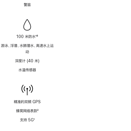
脚
警笛
注
100 米防水
16
脚
游泳、浮潜、水肺潜水、高速水上运
注
动
深度计 (40 米)
水温传感器
精准的双频 GPS
蜂窝网络表款
2
脚
支持 5G
1
注
脚