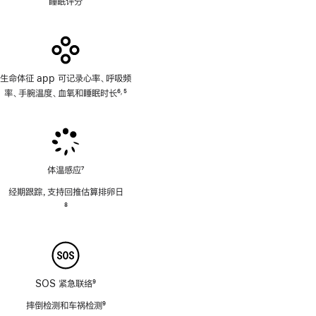
睡眠评分
生命体征 app 可记录心率、呼吸频
率、手腕温度、血氧和睡眠时长
6
5
,
脚
脚
注
注
体温感应
7
脚
经期跟踪，支持回推估算排卵日
注
脚
8
注
SOS 紧急联络
9
脚
摔倒检测和车祸检测
9
注