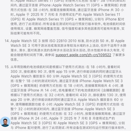
时；Apple Watch Series 11 (GPS) 的使用方式包括：在整个 38 小时的测试时
间内，通过蓝牙连接 iPhone；Apple Watch Series 11 (GPS + 蜂窝网络) 的使
用方式包括：在 38 小时内，按需连接蜂窝网络，通过蓝牙连接 iPhone 共 30 小
时。Apple 于 2025 年 7 月和 8 月使用试生产的 Apple Watch Series 11
(GPS) 和 Apple Watch Series 11 (GPS + 蜂窝网络)，分别与 iPhone 配对
使用，进行了此项测试；所有设备在测试时均运行预发行版本软件。电池续航时间依
使用情况、设置、蜂窝网络覆盖范围、信号强度和诸多其他因素而可能有所差异，实
际结果可能有所不同。
脚
14.
Apple Watch SE 3 按照 ISO 22810:2010 标准，防水达到 50 米。即 Apple
注
Watch SE 3 可用于游泳池或海滨游泳等较浅水域的水上活动，但并不适用于水肺
潜水、滑水、面对高速水流的各种涉水活动及深水活动。防水性能并非永久有效，可
能会随使用时间而下降。请参阅
support.apple.com/zh-cn/109522
了解更多
信息。
脚
15.
从早用到晚的电池续航时间是根据以下使用方式测出：在 18 小时内，查看时间
注
300 次，接收通知 90 次，使用 app 15 分钟，进行体能训练的同时通过蓝牙从
Apple Watch 播放音乐 60 分钟；Apple Watch SE 3 (GPS) 的使用方式包
括：在整个 18 小时的测试时间内，通过蓝牙连接 iPhone；Apple Watch SE 3
(GPS + 蜂窝网络) 的使用方式包括：在 18 小时内，连接蜂窝网络共 4 小时，通
过蓝牙连接 iPhone 共 14 小时。低电量模式下的电池续航时间 (含睡眠跟踪) 是
根据以下使用方式测出：在 32 小时内，查看时间 430 次，接收通知 130 次，使用
app 20 分钟，进行体能训练的同时通过蓝牙从 Apple Watch 播放音乐 60 分
钟，使用睡眠跟踪功能 6 小时；Apple Watch SE 3 (GPS) 的使用方式包括：在
整个 32 小时的测试时间内，通过蓝牙连接 iPhone；Apple Watch SE 3
(GPS + 蜂窝网络) 的使用方式包括：在 32 小时内，按需连接蜂窝网络，通过蓝牙
连接 iPhone 共 24 小时。Apple 于 2025 年 7 月和 8 月使用试生产的
Apple Watch SE 3 (GPS) 和 Apple Watch SE 3 (GPS + 蜂窝网络)，分别
与 iPhone 配对使用，进行了此项测试；所有设备在测试时均运行预发行版本软件。