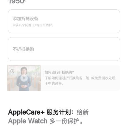
1950
脚
Apple
注
Trade
添加折抵设备
In
回答几个问题，获得折抵估价。
换
购
计
不折抵换购
划：
如何进行折抵换购？
展
了解如何通过折抵换购省一笔，或免费回收处理
开
手中的设备。
AppleCare+ 服务计划：
给新
Apple Watch 多一份保护。