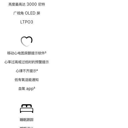
亮度最高达 3000 尼特
广视角 OLED 屏
LTPO3
移动心电图房颤提示软件
3
脚
心率过高或过低时的预警提示
注
心律不齐提示
4
脚
低有氧适能通知
注
血氧 app
5
脚
注
睡眠跟踪