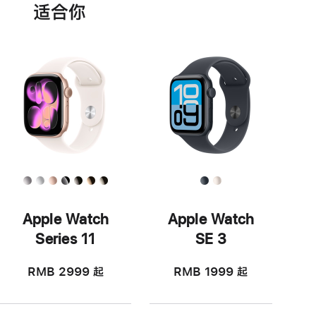
适‍合‍你
Apple Watch
Apple Watch
Series 11
SE 3
RMB 2999
起
RMB 1999
起