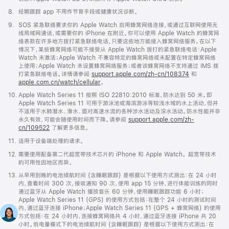
脚
8.
经期跟踪 app 不用作节育手段或健康状况诊断。
注
脚
9.
SOS 紧急联络要求你的 Apple Watch 启用蜂窝网络连接，或通过互联网使用无
注
线局域网通话，或需要你的 iPhone 在附近。你可以使用 Apple Watch 的蜂窝网
络表款在许多地方拨打紧急联络电话，只要这些地方能接入蜂窝网络服务。在以下
情况下，某些蜂窝网络可能不接受从 Apple Watch 拨打的紧急联络电话：Apple
Watch 未激活；Apple Watch 不兼容特定的蜂窝网络或未配置在特定蜂窝网络
上使用；Apple Watch 未设置蜂窝网络服务；或者该蜂窝网络不支持通过 IMS 拨
打紧急联络电话。详情请参阅
support.apple.com/zh-cn/108374
(在
和
apple.com.cn/watch/cellular
。
新
窗
脚
10.
Apple Watch Series 11 按照 ISO 22810:2010 标准，防水达到 50 米。即
口
注
Apple Watch Series 11 可用于游泳池或海滨游泳等较浅水域的水上活动，但并
中
不适用于水肺潜水、滑水、面对高速水流的各种涉水活动及深水活动。防水性能并非
打
永久有效，可能会随使用时间而下降。请参阅
support.apple.com/zh-
开)
cn/109522
了解更多信息。
脚
11.
适用于设备端处理的请求。
注
脚
12.
需要使用配备第二代超宽带技术芯片的 iPhone 和 Apple Watch。 超宽带技术
注
的可用性因地区而异。
脚
13.
从早用到晚的电池续航时间 (含睡眠跟踪) 是根据以下使用方式测出：在 24 小时
注
内，查看时间 300 次，接收通知 90 次，使用 app 15 分钟，进行体能训练的同时
通过蓝牙从 Apple Watch 播放音乐 60 分钟，使用睡眠跟踪功能 6 小时；
Apple Watch Series 11 (GPS) 的使用方式包括：在整个 24 小时的测试时间
内，通过蓝牙连接 iPhone；Apple Watch Series 11 (GPS + 蜂窝网络) 的使用
方式包括：在 24 小时内，连接蜂窝网络共 4 小时，通过蓝牙连接 iPhone 共 20
小时。低电量模式下的电池续航时间 (含睡眠跟踪) 是根据以下使用方式测出：在