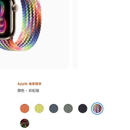
Apple 独家提供
选
颜色 - 彩虹版
择
颜
姜
霓
铁
灰
午
色:
黄
虹
锚
绿
夜
彩虹版
末
黄
蓝
色
色
Black
色
色
色
Unity