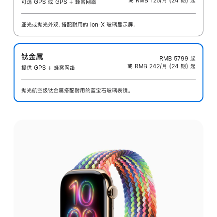
或 RMB 125/月 (24 期) 起
可选 GPS 或 GPS + 蜂窝网络
亚光或抛光外观，搭配耐用的 Ion-X 玻璃显示屏。
钛金属
RMB 5799
起
或 RMB 242/月 (24 期) 起
提供 GPS + 蜂窝网络
抛光航空级钛金属搭配耐用的蓝宝石玻璃表镜。
选
择
外
观: