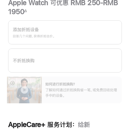
Apple Watch 可优惠 RMB 250-RMB
1950
∆
脚
Apple
注
Trade
添加折抵设备
In
回答几个问题，获得折抵估价。
换
购
计
不折抵换购
划：
如何进行折抵换购？
展
了解如何通过折抵换购省一笔，或免费回收处理
开
手中的设备。
AppleCare+ 服务计划：
给新