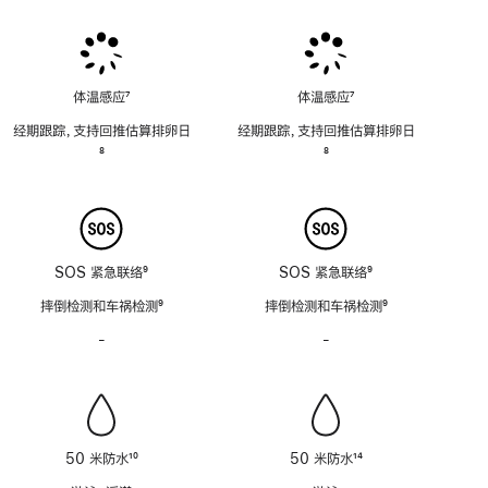
脚
脚
脚
注
注
注
体温感应
7
体温感应
7
脚
脚
经期跟踪，支持回推估算排卵日
经期跟踪，支持回推估算排卵日
注
注
脚
8
脚
8
注
注
SOS 紧急联络
9
SOS 紧急联络
9
脚
脚
摔倒检测和车祸检测
9
摔倒检测和车祸检测
9
注
注
脚
脚
-
警
-
警
注
注
笛
笛
功
功
能
能
不
不
适
适
50 米防水
10
50 米防水
14
用
用
脚
脚