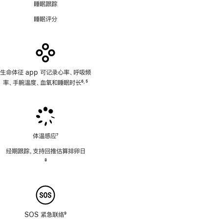
睡眠跟踪
睡眠评分
生命体征 app 可记录心率、呼吸频
率、手腕温度、血氧和睡眠时长
6
5
,
脚
脚
注
注
体温感应
7
脚
经期跟踪，支持回推估算排卵日
注
脚
8
注
SOS 紧急联络
9