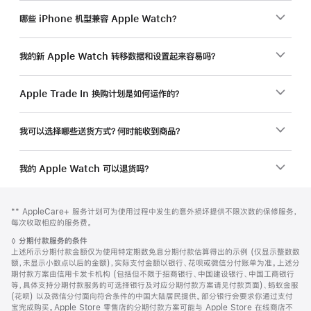
哪些 iPhone 机型兼容 Apple Watch？
我的新 Apple Watch 转移数据和设置起来容易吗？
Apple Trade In 换购计划是如何运作的？
我可以选择哪些送货方式？何时能收到商品？
我的 Apple Watch 可以退货吗？
网
脚
脚
** AppleCare+ 服务计划可为使用过程中发生的意外损坏提供不限次数的保修服务，
注
页
注
每次收取相应的服务费。
页
脚
◊
分期付款服务的条件
脚
注
上述所示分期付款金额仅为使用特定期数免息分期付款估算得出的示例 (仅显示整数数
额，未显示小数点以后的金额)，实际支付金额以银行、花呗或微信分付账单为准。上述分
期付款方案由信用卡发卡机构 (包括但不限于招商银行、中国建设银行、中国工商银行
等，具体支持分期付款服务的可选择银行及对应分期付款方案请见付款页面)、蚂蚁金服
(花呗) 以及微信分付面向符合条件的中国大陆居民提供。部分银行会要求你通过支付
宝完成购买。Apple Store 零售店的分期付款方案可能与 Apple Store 在线商店不