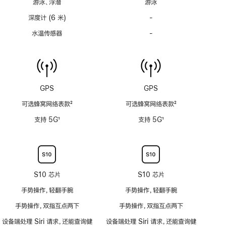
游泳、浮潜
游泳
注
注
深度计 (6 米)
-
深
度
水温传感器
-
水
计
温
(支
传
持
感
6
器
米
功
GPS
GPS
水
能
深)
可选蜂窝网络表款
2
可选蜂窝网络表款
2
不
功
脚
脚
适
支持 5G
1
支持 5G
1
能
注
注
用
脚
脚
不
注
注
适
用
S10 芯片
S10 芯片
手势操作，轻翻手腕
手势操作，轻翻手腕
手势操作，双指互点两下
手势操作，双指互点两下
设备端处理 Siri 请求，还能查询健
设备端处理 Siri 请求，还能查询健