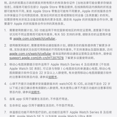
税。店内折抵需出示政府颁发并附有照片的有效身份证件 (当地法律可能会要求存储该
信息)。该服务可能仅在部分 Apple Store 零售店提供，在线换购和店内换购的折抵金
额可能有所不同。某些 Apple Store 零售店可能有不同要求。Apple 的折抵服务合作
伙伴保留出于任何原因拒绝、取消任何折抵交易或限制任何设备 (及其数量) 的权利。
如需获得有关折抵及设备回收服务的更多信息，请咨询 Apple 的折抵服务合作伙伴。需
要遵守 Apple 的折抵服务合作伙伴的其他条款。
脚
1.
需要使用数据计划。5G 功能适用于特定国家或地区的特定运营商。速度基于现场
注
状况和不同运营商而可能有所差异。有关 5G 支持的详情，请联系你的运营商并查
看
apple.com.cn/watch/cellular
。
脚
2.
使用蜂窝网络时，需要使用移动通信服务计划。请联系你的服务提供商了解更多详
注
情。实际连接状况会因可用网络的不同而有所差异。不支持港澳台及国际漫游。访问
apple.com.cn/watch/cellular
查询适用的移动通信运营商及适用条件。请参阅
support.apple.com/zh-cn/HT207578
(在
了解更多设置使用说明。
新
脚
3.
移动心电图房颤提示软件适用于 Apple Watch Series 4 及后续表款 (不包括
窗
注
Apple Watch SE 表款)，可记录与导联 I 心电图类似的单通道心电图。移动心电
口
图房颤提示软件仅适合 22 岁及以上人群使用。有关使用移动心电图房颤提示软件
中
的注意事项和禁忌内容，请参阅
说明书
。
打
开)
脚
4.
心律不齐提示功能要求安装最新版本的 watchOS 和 iOS。此功能不适合 22 岁
注
以下或之前已确诊患有房颤的人群使用。有关使用心律不齐提示功能的注意事项和
禁忌内容，请参阅
说明书
。
脚
5.
血氧 app 仅用于健康生活目的，不作医疗用途。
注
脚
6.
生命体征 app 仅用于健康生活目的，不作医疗用途。
注
脚
7.
体温感应功能不用作医疗目的。此功能仅适用于 Apple Watch Series 8 及后续
注
表款、Apple Watch SE 3，以及所有 Apple Watch Ultra 表款。