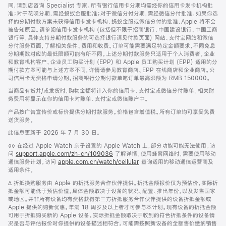
同，请到店咨询 Specialist 专家。所有银行信用卡分期均需经你的信用卡发卡机构批
准；对于花呗分期，需经蚂蚁金服批准；对于微信分付分期，需经微信分付批准。如果你选
择的分期付款方案未获得信用卡发卡机构、蚂蚁金服或微信分付的批准，Apple 将不会
被告知原因。请参阅信用卡发卡机构 (包括但不限于招商银行、中国建设银行、中国工商
银行等，具体支持分期付款服务的可选择银行请见付款页面) 网站、支付宝网站和微信
分付服务页面，了解相关条件、费用和收费。订单可能需要满足特定金额要求，不同免息
分期期数对应的最低限额可能有所不同。上述分期付款服务只适用于个人消费者。企业
和教育机构客户、企业员工购买计划 (EPP) 和 Apple 员工购买计划 (EPP) 适用的分
期付款方案可能与上述方案不同，详情请参见教育商店、EPP 在线商店和企业商店。公
司信用卡无资格申请分期。招商银行分期付款单笔订单最高限额为 RMB 150000。
当商品有货并/或发货时，购物金额将计入你的信用卡、支付宝或微信分付账单。相关财
务费用将显示在你的信用卡对账单、支付宝或微信账户中。
产品按广告宣传价或标价提供分期付款服务。价格包含增值税。所有订单均可享受免费
送货服务。
此信息更新于 2026 年 7 月 30 日。
脚
◊◊ 在经过 Apple Watch 亲子设置的 Apple Watch 上，部分功能可能无法使用。访
注
问
support.apple.com/zh-cn/109036
(在
了解详情。使用蜂窝网络时，需要使用移动
通信服务计划。访问
apple.com.cn/watch/cellular
新
查询适用的移动通信运营商及
适用条件。
窗
口
脚
∆ 折抵换购服务由 Apple 的折抵服务合作伙伴提供。折抵金额报价仅为预估价，实际折
中
注
抵金额可能低于预估价值，具体金额取决于设备的状况、配置、推出年份，以及发售国家
打
或地区。并非所有设备均有资格获得第三方折抵服务合作伙伴提供的设备折抵金额或
开)
Apple 提供的购新优惠。年满 18 周岁及以上者才可参与本计划。现有设备的折抵金额
可用于折抵购买新的 Apple 设备。实际折抵金额取决于收到的符合折抵条件的设备情
况是否与评估报价时你提供的设备描述相符合。可能需按照新设备的全额售价缴纳销售