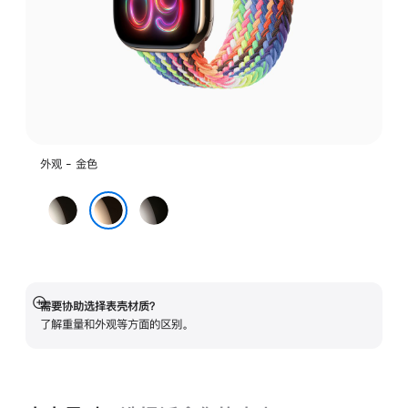
外观 - 金色
原
石
色
板
金色
色
需要协助选择表壳材质？
展
了解重量和外观等方面的区别。
开