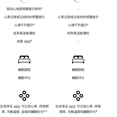
移动心电图房颤提示软件
3
-
移
脚
动
心率过高或过低时的预警提示
心率过高或过低时的预警提示
注
心
心律不齐提示
4
心律不齐提示
4
电
脚
脚
图
低有氧适能通知
低有氧适能通知
注
注
房
血氧 app
5
-
血
颤
脚
氧
提
注
app
示
功
软
能
件
不
功
睡眠跟踪
睡眠跟踪
适
能
睡眠评分
睡眠评分
用
不
适
用
生命体征 app 可记录心率、呼吸频
生命体征 app 可记录心率、呼吸
率、手腕温度、血氧和睡眠时长
6
5
频率、手腕温度和睡眠时长
6
,