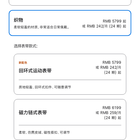
织物
RMB 5799
起
或 RMB 242/月 (24 期) 起
柔软轻盈的材质，非常适合日常佩戴。
选择表带款式:
RMB 5799
新配色
或 RMB 242/月
回环式运动表带
(24 期) 起
质地轻盈、回环式扣件、可随意调节
RMB 6199
磁力链式表带
或 RMB 259/月
(24 期) 起
柔软、仿麂皮绒、磁性搭扣、可调节