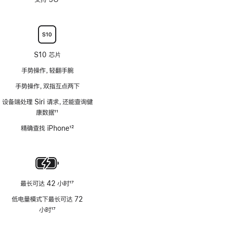
注
脚
注
S10 芯片
手势操作，轻翻手腕
手势操作，双指互点两下
设备端处理 Siri 请求，还能查询健
康数据
11
脚
精确查找 iPhone
12
注
脚
注
最长可达 42 小时
17
脚
低电量模式下最长可达 72
注
小时
17
脚