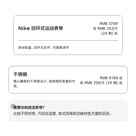
-
Unity
Connection
RMB 5799
Nike 回环式运动表带
或 RMB 242/月
(24 期) 起
质地轻盈、回环式扣件、可随意调节
不锈钢
RMB 6199
起
精心雕琢的不锈钢设计，造就精致高雅的外
或 RMB 259/月 (24 期) 起
观。
需要协助挑选表带？
展
比较不同材质、尺码合适度、款式风格和功能特色方面的区别。
开