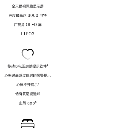
全天候视网膜显示屏
亮度最高达 3000 尼特
广视角 OLED 屏
LTPO3
移动心电图房颤提示软件
3
脚
心率过高或过低时的预警提示
注
心律不齐提示
4
脚
低有氧适能通知
注
血氧 app
5
脚
注