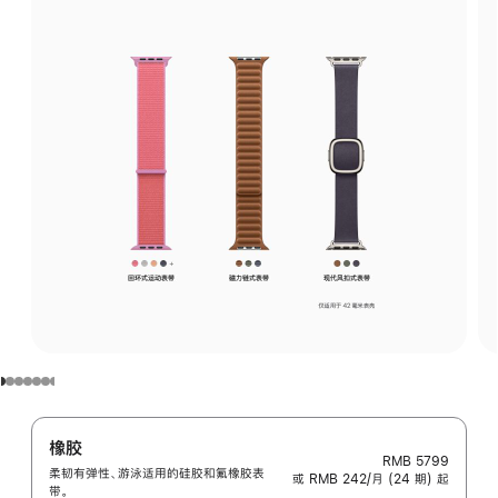
橡胶
RMB 5799
柔韧有弹性、游泳适用的硅胶和氟橡胶表
或 RMB 242/月 (24 期) 起
带。