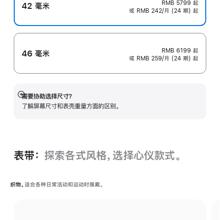
RMB 5799
起
42 毫米
或 RMB 242/月 (24 期) 起
RMB 6199
起
46 毫米
或 RMB 259/月 (24 期) 起
需要协助选择尺寸？
展
了解屏幕尺寸和表壳重量方面的区别。
开
表带：
探索各式风格，选择心仪款式。
织物。
适合各种日常活动和运动时佩戴。