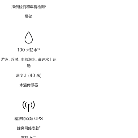
脚
摔倒检测和车祸检测
9
注
脚
警笛
注
100 米防水
16
脚
游泳、浮潜、水肺潜水、高速水上运
注
动
深度计 (40 米)
水温传感器
精准的双频 GPS
蜂窝网络表款
2
脚
支持 5G
1