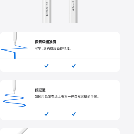
能
支
不
持
支
持
像素级精准度
写字、涂鸦或绘画都精准。


低延迟
如同用铅笔在纸上书写一样自然灵敏的手感。

