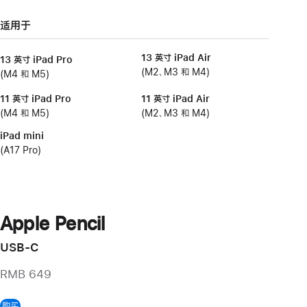
适用于
13 英寸 iPad Air
13 英寸 iPad Pro
(M2、M3 和 M4)
(M4 和 M5)
11 英寸 iPad Pro
11 英寸 iPad Air
(M4 和 M5)
(M2、M3 和 M4)
iPad mini
(A17 Pro)
Apple Pencil
USB-C
RMB 649
购买
Apple Pencil (USB-C)