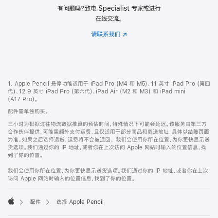
有问题吗？致电 Specialist 专家或进行
在线交流。
请联系我们
(在
新
窗
口
中
网
脚
1. Apple Pencil 悬停功能适用于 iPad Pro (M4 和 M5)、11 英寸 iPad Pro (第四
打
注
页
代)、12.9 英寸 iPad Pro (第六代)、iPad Air (M2 和 M3) 和 iPad mini
开)
页
(A17 Pro)。
脚
配件需单独购买。
三小时为根据过往物流数据推算的预估时间，特殊情况下可能会延迟。该服务由第三方
合作伙伴提供，可能需额外支付运费，且仅适用于部分商品和寄送地址，具体以结账页面
为准。如果之后选择退货，运费将不会被退回。
我们会使用你所在位置，为你更快显示送
货选项。我们通过你的 IP 地址，或者你在上次访问 Apple 网站时输入的位置信息，找
到了你的位置。
我们会使用你所在位置，为你更快显示送货选项。我们通过你的 IP 地址，或者你在上次
访问 Apple 网站时输入的位置信息，找到了你的位置。
配件
选择 Apple Pencil
Apple