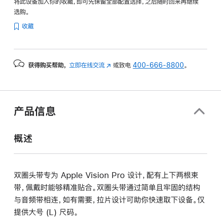
将此设备加入你的收藏，即可先保留全部配置选择，之后随时回来再继续
选购。
收藏
获得购买帮助，
立即在线交流
(在
或致电
400-666-8800
。
新
窗
口
中
产品信息
打
开)
概述
双圈头带专为 Apple Vision Pro 设计，配有上下两根束
带，佩戴时能够精准贴合。双圈头带通过简单且牢固的结构
与音频带相连，如有需要，拉片设计可助你快速取下设备。仅
提供大号 (L) 尺码。