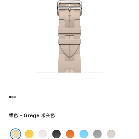
米
灰
色
Kilim
Single
Tour
表
带
grege
的
分
期
付
款
选
颜色 - Grège 米灰色
项)
Jaune
Blanc
Noir
Orange
Bleu
Gris
Béton