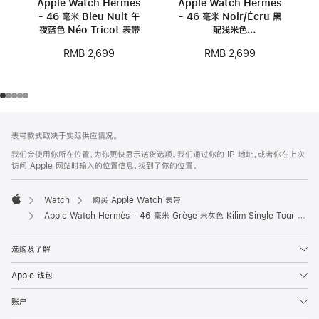
Apple Watch Hermès
Apple Watch Hermès
- 46 毫米 Bleu Nuit 午
- 46 毫米 Noir/Écru 黑
夜蓝色 Néo Tricot 表带
配浅米色
Toile H Double Jeu 表
RMB 2,699
RMB 2,699
带
网
脚
表带款式取决于实际供应情况。
注
页
我们会使用你所在位置，为你更快显示送货选项。我们通过你的 IP 地址，或者你在上次
页
访问 Apple 网站时输入的位置信息，找到了你的位置。
脚
Watch
购买 Apple Watch 表带
Apple
Apple Watch Hermès - 46 毫米 Grège 米灰色 Kilim Single Tour 表带
选购及了解
Apple 钱包
账户