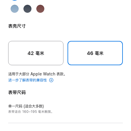
黄
白
黑
橙
Céleste
灰
水
Grège 米灰色
Bleu
Navy
Rouge
色
色
色
色
天
色
泥
Pastel
深
H
蓝
灰
粉
海
经
色
色
表壳尺寸
蓝
军
典
色
蓝
红
色
色
42 毫米
46 毫米
适用于大部分 Apple Watch 表款。
进一步了解表带的兼容性
表带尺码
单一尺码 (适合大多数)
表带适合 160–195 毫米腕围。