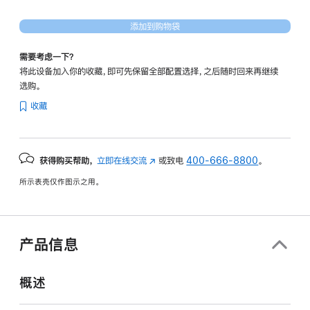
添加到购物袋
需要考虑一下？
将此设备加入你的收藏，即可先保留全部配置选择，之后随时回来再继续
选购。
收藏
获得购买帮助，
立即在线交流
(在
或致电
400-666-8800
。
新
所示表壳仅作图示之用。
窗
口
中
打
产品信息
开)
概述