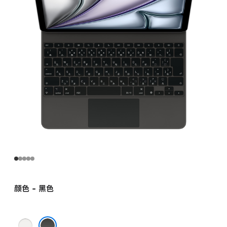
13 英
寸
iPad Air (M4)
–
日
语
–
黑
色
black
的
分
期
付
款
颜色 - 黑色
选
项)
白