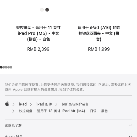
妙控键盘 - 适用于 11 英寸
适用于 iPad (A16) 的妙
iPad Pro (M5) - 中文
控键盘双面夹 - 中文 (拼
(拼音) - 白色
音)
RMB 2,399
RMB 1,999
网
脚
我们会使用你所在位置，为你更快显示送货选项。我们通过你的 IP 地址，或者你在上次
注
页
访问 Apple 网站时输入的位置信息，找到了你的位置。
页
脚
iPad
iPad 配件
保护壳与保护装备
Apple
妙控键盘 – 适用于 13 英寸 iPad Air (M4) – 日语 – 黑色
选购及了解
Apple 钱包