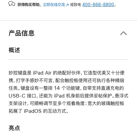
获得购买帮助，
立即在线交流
(在
或致电
400-666-8800
。
新
窗
口
中
产品信息
打
开)
概述
妙控键盘是 iPad Air 的绝配好伙伴，它造型优美又十分便
携，打字手感妙不可言，配合触控板使用还可执行各种精细
任务。键盘设有一整排 14 个功能键，自带支持直通充电的
USB-C 接口，还能为 iPad 机身前后提供妥帖保护。悬浮式
支架设计，可顺畅调节至多个观看角度；宽大的玻璃触控板
拓展了 iPadOS 的互动方式。
亮点