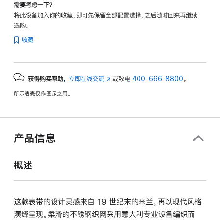
需要考虑一下？
将此设备加入你的收藏，即可先保留全部配置选择，之后随时回来再继续
选购。
收藏
获得购买帮助，
立即在线交流
(在
或致电
400-666-8800
。
新
所示表壳仅作图示之用。
窗
口
中
打
产品信息
开)
概述
这款表带的设计灵感来自 19 世纪末的米兰，再以现代风格
演绎呈现。柔滑的不锈钢织网采用意大利专业设备编织而