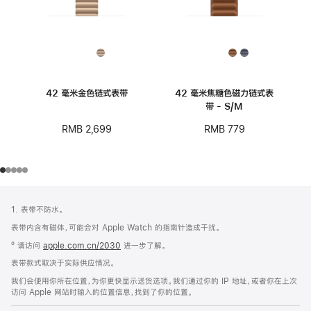
42 毫米金色链式表带
42 毫米焦糖色磁力链式表
带 - S/M
RMB 2,699
RMB 779
网
脚
1. 表带不防水。
注
页
表带内含有磁体，可能会对 Apple Watch 的指南针造成干扰。
页
º 请访问
apple.com.cn/2030
进一步了解。
脚
表带款式取决于实际供应情况。
我们会使用你所在位置，为你更快显示送货选项。我们通过你的 IP 地址，或者你在上次
访问 Apple 网站时输入的位置信息，找到了你的位置。