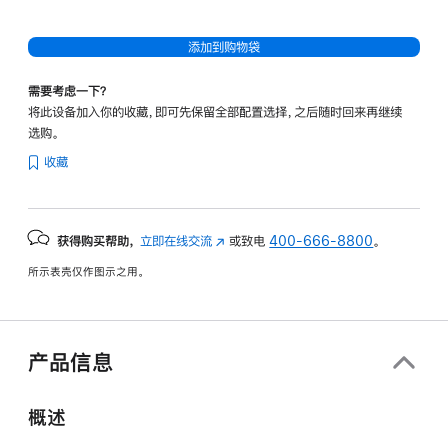
添加到购物袋
需要考虑一下？
将此设备加入你的收藏，即可先保留全部配置选择，之后随时回来再继续
选购。
收藏
获得购买帮助，
立即在线交流
(在
或致电
400-666-8800
。
新
所示表壳仅作图示之用。
窗
口
中
打
产品信息
开)
概述