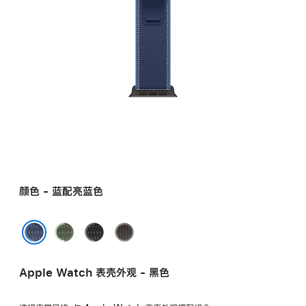
颜色 - 蓝配亮蓝色
绿
黑
蓝
配
配
配
蓝配亮蓝色
霓
木
黑
Apple Watch 表壳外观 - 黑色
虹
炭
色
绿
色