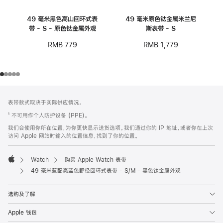
49 毫米黑色高山回环式表
49 毫米原色钛金属米兰尼
带 - S - 原色钛金属外观
斯表带 - S
RMB 779
RMB 1,779
网
脚
表带款式取决于实际供应情况。
注
页
¹ 不可用作个人防护设备 (PPE)。
页
我们会使用你所在位置，为你更快显示送货选项。我们通过你的 IP 地址，或者你在上次
脚
访问 Apple 网站时输入的位置信息，找到了你的位置。
Watch
购买 Apple Watch 表带
Apple
49 毫米蓝配亮蓝色野径回环式表带 - S/M - 黑色钛金属外观
选购及了解
Apple 钱包