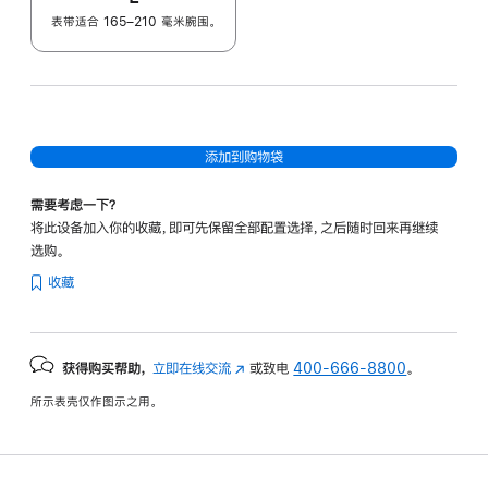
表带适合 165–210 毫米腕围。
添加到购物袋
需要考虑一下？
将此设备加入你的收藏，即可先保留全部配置选择，之后随时回来再继续
选购。
收藏
获得购买帮助，
立即在线交流
(在
或致电
400-666-8800
。
新
所示表壳仅作图示之用。
窗
口
中
打