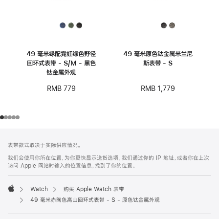
49 毫米绿配霓虹绿色野径
49 毫米原色钛金属米兰尼
回环式表带 - S/M - 黑色
斯表带 - S
钛金属外观
RMB 1,779
RMB 779
网
脚
表带款式取决于实际供应情况。
注
页
我们会使用你所在位置，为你更快显示送货选项。我们通过你的 IP 地址，或者你在上次
页
访问 Apple 网站时输入的位置信息，找到了你的位置。
脚
Watch
购买 Apple Watch 表带
Apple
49 毫米赤陶色高山回环式表带 - S - 原色钛金属外观