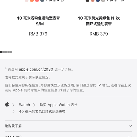
40 毫米浅粉色运动型表带
40 毫米荧光黄绿色 Nike
- S/M
回环式运动表带
RMB 379
RMB 379
网
脚
º 请访问
apple.com.cn/2030
进一步了解。
注
页
表带款式取决于实际供应情况。
页
我们会使用你所在位置，为你更快显示送货选项。我们通过你的 IP 地址，或者你在上次
脚
访问 Apple 网站时输入的位置信息，找到了你的位置。
Watch
购买 Apple Watch 表带
Apple
40 毫米深灰色回环式运动表带
选购及了解