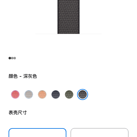
颜色 - 深灰色
亮
雾
蜜
铁
苍
番
蓝
瓜
锚
林
深灰色
石
色
色
蓝
色
表壳尺寸
榴
色
粉
色