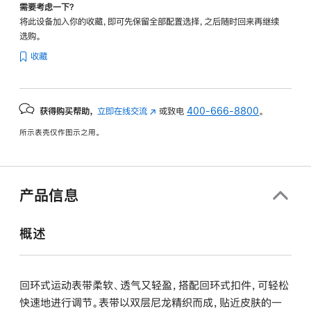
需要考虑一下？
将此设备加入你的收藏，即可先保留全部配置选择，之后随时回来再继续
选购。
收藏
获得购买帮助，
立即在线交流
(在
或致电
400-666-8800
。
新
所示表壳仅作图示之用。
窗
口
中
打
产品信息
开)
概述
回环式运动表带柔软、透气又轻盈，搭配回环式扣件，可轻松
快速地进行调节。表带以双层尼龙精织而成，贴近皮肤的一