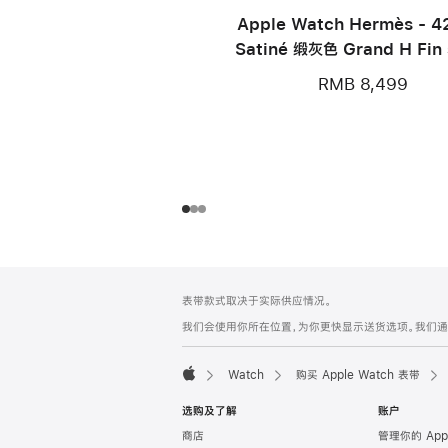
Apple Watch Hermès - 
Satiné 缎灰色 Grand H Fin
S
RMB 8,499
网
脚
表带款式取决于实际供应情况。
注
页
我们会使用你所在位置，为你更快显示送货选项。我们通过你
页
脚
Watch
购买 Apple Watch 表带
Apple
选购及了解
账户
商店
管理你的 App