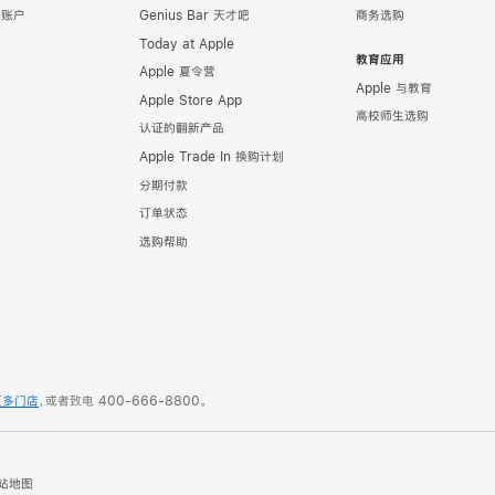
e 账户
Genius Bar 天才吧
商务选购
Today at Apple
教育应用
Apple 夏令营
Apple 与教育
Apple Store App
高校师生选购
认证的翻新产品
Apple Trade In 换购计划
分期付款
订单状态
选购帮助
更多门店
，或者致电
400-666-8800
。
站地图