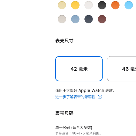
毫
Grège
Jaune
Blanc
Noir
Orange
Bleu
米
米
黄
白
黑
橙
Céle
Gris
Gris
Béton
Bleu
Navy
Rouge
灰
色
色
色
色
天
灰
水
Pastel
深
H
色
蓝
色
泥
粉
海
经
色
Kilim
表壳尺寸
灰
蓝
军
典
Single
色
色
蓝
红
Tour
色
色
表
42 毫米
46 毫
带
gris
的
适用于大部分 Apple Watch 表款。
分
进一步了解表带的兼容性
期
付
表带尺码
款
选
单一尺码 (适合大多数)
项)
表带适合 140–175 毫米腕围。