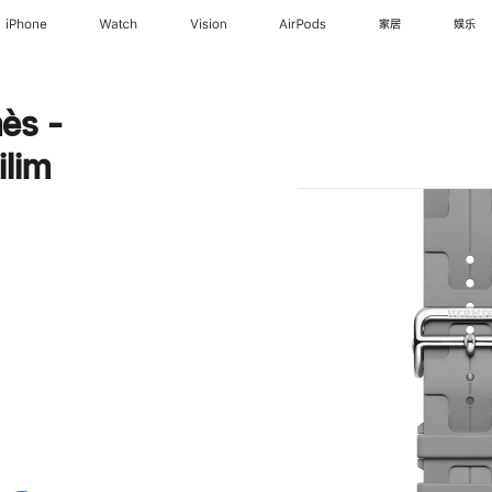
iPhone
Watch
Vision
AirPods
家居
娱乐
ès -
lim