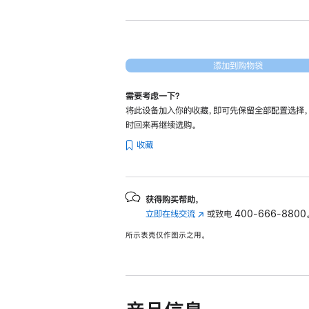
添加到购物袋
需要考虑一下？
将此设备加入你的收藏，即可先保留全部配置选择
时回来再继续选购。
收藏
获得购买帮助，
立即在线交流
(在
或致电
400-666-8800
新
所示表壳仅作图示之用。
窗
口
中
打
开)