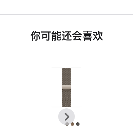
你可能还会喜欢
上
下
一
一
个
个