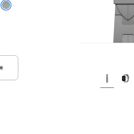
ste
 灰色
米