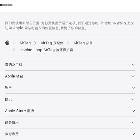
网
脚
我们会使用你所在位置，为你更快显示送货选项。我们通过你的 IP 地址，或者你在上次
注
页
访问 Apple 网站时输入的位置信息，找到了你的位置。
页
脚
AirTag
AirTag 及配件
AirTag 必备
Apple
mophie Loop AirTag 挂环保护套
选购及了解
Apple 钱包
账户
娱乐
Apple Store 商店
商务应用
教育应用