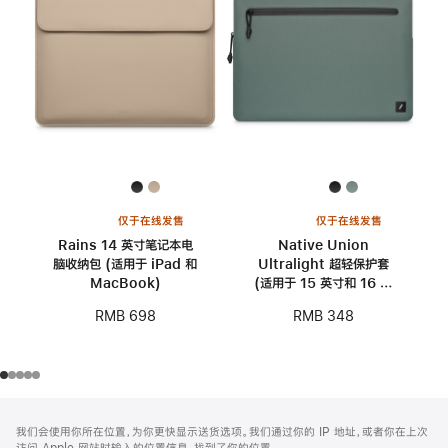
仅于在线发售
仅于在线发售
Rains 14 英寸笔记本电
Native Union
脑收纳包 (适用于 iPad 和
Ultralight 超轻保护套
MacBook)
(适用于 15 英寸和 16 英
寸 MacBook)
RMB 698
RMB 348
网
脚
我们会使用你所在位置，为你更快显示送货选项。我们通过你的 IP 地址，或者你在上次
注
页