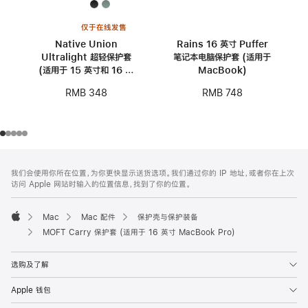
仅于在线发售
Native Union
Rains 16 英寸 Puffer
Ultralight 超轻保护套
笔记本电脑保护套 (适用于
(适用于 15 英寸和 16 英
MacBook)
寸 MacBook)
RMB 348
RMB 748
网
脚
我们会使用你所在位置，为你更快显示送货选项。我们通过你的 IP 地址，或者你在上次
注
页
访问 Apple 网站时输入的位置信息，找到了你的位置。
页
脚
Mac
Mac 配件
保护壳与保护装备
Apple
MOFT Carry 保护套 (适用于 16 英寸 MacBook Pro)
选购及了解
Apple 钱包