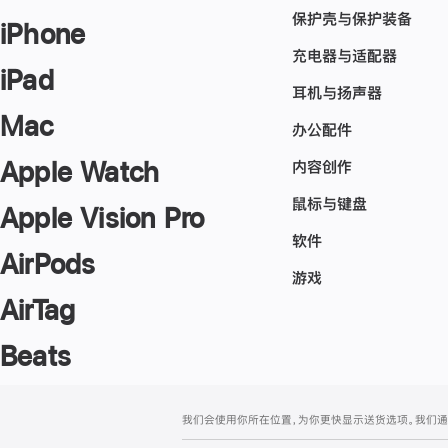
保护壳与保护装备
iPhone
充电器与适配器
iPad
耳机与扬声器
Mac
办公配件
Apple Watch
内容创作
鼠标与键盘
Apple Vision Pro
软件
AirPods
游戏
AirTag
Beats
网
脚
我们会使用你所在位置，为你更快显示送货选项。我们通过你
注
页