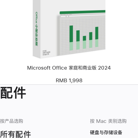
个
图
像
-
Microsoft
Office
家
庭
和
商
业
版
Microsoft Office 家庭和商业版 2024
2024
RMB 1,998
配件
按产品选购
按 Mac 类别选购
硬盘与存储设备
所有配件