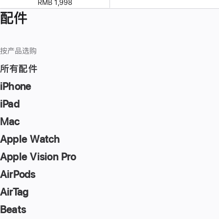
RMB 1,998
配件
按产品选购
所有配件
iPhone
iPad
Mac
Apple Watch
Apple Vision Pro
AirPods
AirTag
Beats