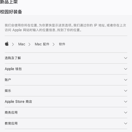
新品上架
校园好装备
网
脚
我们会使用你所在位置，为你更快显示送货选项。我们通过你的 IP 地址，或者你在上次
注
页
访问 Apple 网站时输入的位置信息，找到了你的位置。
页
脚
Mac
Mac 配件
软件
Apple
选购及了解
Apple 钱包
账户
娱乐
Apple Store 商店
商务应用
教育应用