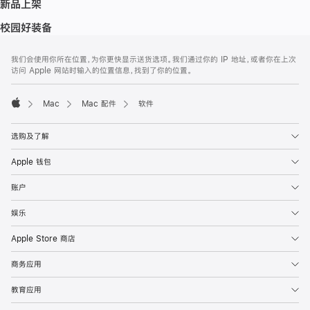
新品上架
校园好装备
网
脚
我们会使用你所在位置，为你更快显示送货选项。我们通过你的 IP 地址，或者你在上次
注
页
访问 Apple 网站时输入的位置信息，找到了你的位置。
页
脚
Mac
Mac 配件
软件
Apple
选购及了解
Apple 钱包
账户
娱乐
Apple Store 商店
商务应用
教育应用