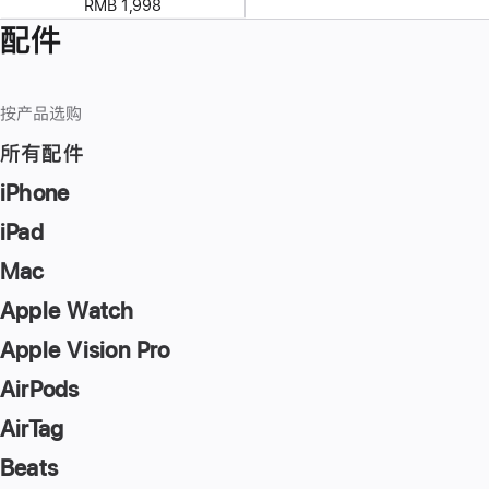
RMB 1,998
配件
按产品选购
所有配件
iPhone
iPad
Mac
Apple Watch
Apple Vision Pro
AirPods
AirTag
Beats