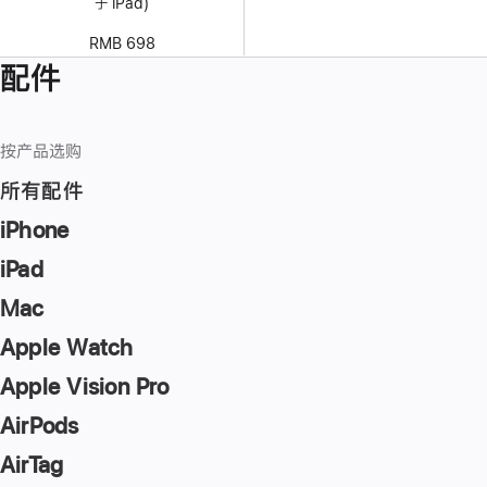
于 iPad)
RMB 698
配件
按产品选购
所有配件
iPhone
iPad
Mac
Apple Watch
Apple Vision Pro
AirPods
AirTag