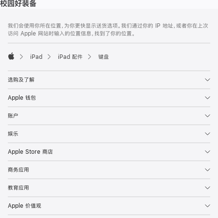
校园好装备
网
脚
我们会使用你所在位置，为你更快显示送货选项。我们通过你的 IP 地址，或者你在上次
注
页
访问 Apple 网站时输入的位置信息，找到了你的位置。
页
脚
iPad
iPad 配件
键盘
Apple
选购及了解
Apple 钱包
账户
娱乐
Apple Store 商店
商务应用
教育应用
Apple 价值观