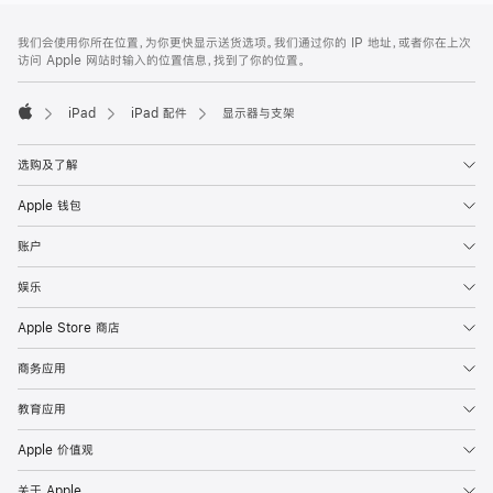
网
脚
我们会使用你所在位置，为你更快显示送货选项。我们通过你的 IP 地址，或者你在上次
注
页
访问 Apple 网站时输入的位置信息，找到了你的位置。
页
脚
iPad
iPad 配件
显示器与支架
Apple
选购及了解
Apple 钱包
账户
娱乐
Apple Store 商店
商务应用
教育应用
Apple 价值观
关于 Apple