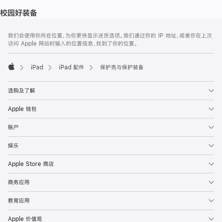
校园好装备
网
脚
我们会使用你所在位置，为你更快显示送货选项。我们通过你的 IP 地址，或者你在上次
注
页
访问 Apple 网站时输入的位置信息，找到了你的位置。
页
脚
iPad
iPad 配件
保护壳与保护装备
Apple
选购及了解
Apple 钱包
账户
娱乐
Apple Store 商店
商务应用
教育应用
Apple 价值观