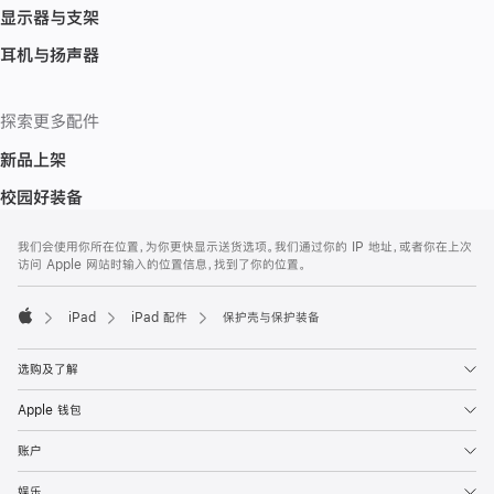
显示器与支架
耳机与扬声器
探索更多配件
新品上架
校园好装备
网
脚
我们会使用你所在位置，为你更快显示送货选项。我们通过你的 IP 地址，或者你在上次
注
页
访问 Apple 网站时输入的位置信息，找到了你的位置。
页
脚
iPad
iPad 配件
保护壳与保护装备
Apple
选购及了解
Apple 钱包
账户
娱乐