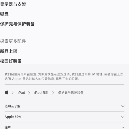
显示器与支架
键盘
保护壳与保护装备
探索更多配件
新品上架
校园好装备
网
脚
我们会使用你所在位置，为你更快显示送货选项。我们通过你的 IP 地址，或者你在上次
注
页
访问 Apple 网站时输入的位置信息，找到了你的位置。
页
脚
iPad
iPad 配件
保护壳与保护装备
Apple
选购及了解
Apple 钱包
账户