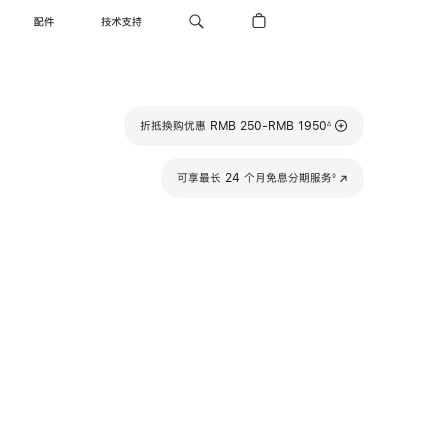
配件
技术支持
脚
折抵换购优惠 RMB 250-RMB 1950
∆
注
脚
可享最长 24 个月免息分期服务
(在
◊
注
新
窗
口
中
打
开)