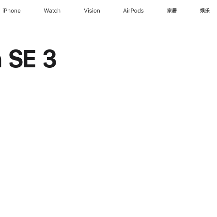
iPhone
Watch
Vision
AirPods
家居
娱乐
 SE 3