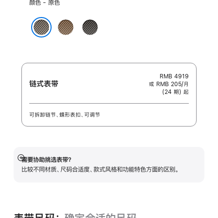
选
颜色 - 原色
择
颜
金
石
色:
色
板
原色
色
RMB 4919
链式表带
或 RMB 205/月
(24 期) 起
可拆卸链节、蝶形表扣、可调节
需要协助挑选表带？
展
比较不同材质、尺码合适度、款式风格和功能特色方面的区别。
开