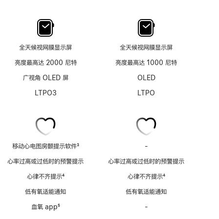
全天候视网膜显示屏
全天候视网膜显示屏
亮度最高达 2000 尼特
亮度最高达 1000 尼特
广视角 OLED 屏
OLED
LTPO3
LTPO
移动心电图房颤提示软件
3
-
移
脚
动
心率过高或过低时的预警提示
心率过高或过低时的预警提示
注
心
心律不齐提示
4
心律不齐提示
4
电
脚
脚
图
低有氧适能通知
低有氧适能通知
注
注
房
血氧 app
5
-
血
颤
脚
氧
提