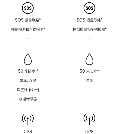
SOS 紧急联络
9
SOS 紧急联络
9
脚
脚
摔倒检测和车祸检测
9
摔倒检测和车祸检测
9
注
注
脚
脚
-
警
-
警
注
注
笛
笛
功
功
能
能
不
不
适
适
50 米防水
10
50 米防水
14
用
用
脚
脚
游泳、浮潜
游泳
注
注
深度计 (6 米)
-
深
度
水温传感器
-
水
计
温
(支
传
持
感
6
器
米
功
GPS
GPS
水