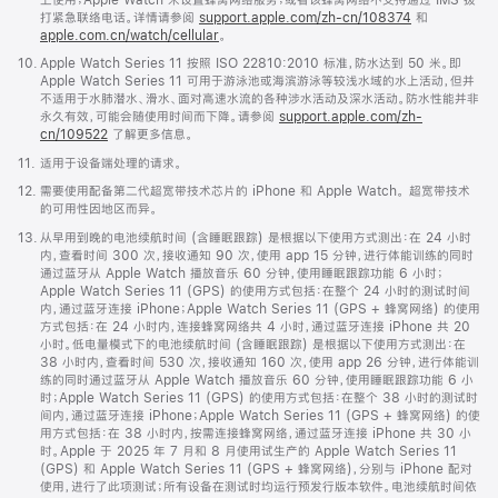
打紧急联络电话。详情请参阅
support.apple.com/zh-cn/108374
(在
和
apple.com.cn/watch/cellular
。
新
窗
脚
10.
Apple Watch Series 11 按照 ISO 22810:2010 标准，防水达到 50 米。即
口
注
Apple Watch Series 11 可用于游泳池或海滨游泳等较浅水域的水上活动，但并
中
不适用于水肺潜水、滑水、面对高速水流的各种涉水活动及深水活动。防水性能并非
打
永久有效，可能会随使用时间而下降。请参阅
support.apple.com/zh-
开)
cn/109522
了解更多信息。
脚
11.
适用于设备端处理的请求。
注
脚
12.
需要使用配备第二代超宽带技术芯片的 iPhone 和 Apple Watch。 超宽带技术
注
的可用性因地区而异。
脚
13.
从早用到晚的电池续航时间 (含睡眠跟踪) 是根据以下使用方式测出：在 24 小时
注
内，查看时间 300 次，接收通知 90 次，使用 app 15 分钟，进行体能训练的同时
通过蓝牙从 Apple Watch 播放音乐 60 分钟，使用睡眠跟踪功能 6 小时；
Apple Watch Series 11 (GPS) 的使用方式包括：在整个 24 小时的测试时间
内，通过蓝牙连接 iPhone；Apple Watch Series 11 (GPS + 蜂窝网络) 的使用
方式包括：在 24 小时内，连接蜂窝网络共 4 小时，通过蓝牙连接 iPhone 共 20
小时。低电量模式下的电池续航时间 (含睡眠跟踪) 是根据以下使用方式测出：在
38 小时内，查看时间 530 次，接收通知 160 次，使用 app 26 分钟，进行体能训
练的同时通过蓝牙从 Apple Watch 播放音乐 60 分钟，使用睡眠跟踪功能 6 小
时；Apple Watch Series 11 (GPS) 的使用方式包括：在整个 38 小时的测试时
间内，通过蓝牙连接 iPhone；Apple Watch Series 11 (GPS + 蜂窝网络) 的使
用方式包括：在 38 小时内，按需连接蜂窝网络，通过蓝牙连接 iPhone 共 30 小
时。Apple 于 2025 年 7 月和 8 月使用试生产的 Apple Watch Series 11
(GPS) 和 Apple Watch Series 11 (GPS + 蜂窝网络)，分别与 iPhone 配对
使用，进行了此项测试；所有设备在测试时均运行预发行版本软件。电池续航时间依