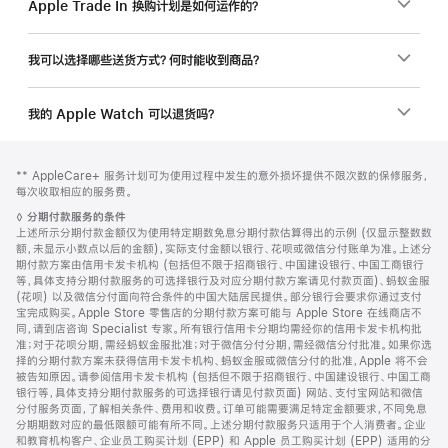
Apple Trade In 换购计划是如何运作的？
我可以选择哪些送货方式？何时能收到商品？
我的 Apple Watch 可以退货吗？
网
脚
脚
** AppleCare+ 服务计划可为使用过程中发生的意外损坏提供不限次数的保修服务，
注
页
注
每次收取相应的服务费。
页
脚
◊
分期付款服务的条件
脚
注
上述所示分期付款金额仅为使用特定期数免息分期付款估算得出的示例 (仅显示整数数
额，未显示小数点以后的金额)，实际支付金额以银行、花呗或微信分付账单为准。上述分
期付款方案由信用卡发卡机构 (包括但不限于招商银行、中国建设银行、中国工商银行
等，具体支持分期付款服务的可选择银行及对应分期付款方案请见付款页面)、蚂蚁金服
(花呗) 以及微信分付面向符合条件的中国大陆居民提供。部分银行会要求你通过支付
宝完成购买。Apple Store 零售店的分期付款方案可能与 Apple Store 在线商店不
同，请到店咨询 Specialist 专家。所有银行信用卡分期均需经你的信用卡发卡机构批
准；对于花呗分期，需经蚂蚁金服批准；对于微信分付分期，需经微信分付批准。如果你选
择的分期付款方案未获得信用卡发卡机构、蚂蚁金服或微信分付的批准，Apple 将不会
被告知原因。请参阅信用卡发卡机构 (包括但不限于招商银行、中国建设银行、中国工商
银行等，具体支持分期付款服务的可选择银行请见付款页面) 网站、支付宝网站和微信
分付服务页面，了解相关条件、费用和收费。订单可能需要满足特定金额要求，不同免息
分期期数对应的最低限额可能有所不同。上述分期付款服务只适用于个人消费者。企业
和教育机构客户、企业员工购买计划 (EPP) 和 Apple 员工购买计划 (EPP) 适用的分