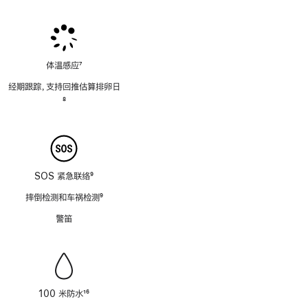
脚
脚
注
注
体温感应
7
脚
经期跟踪，支持回推估算排卵日
注
脚
8
注
SOS 紧急联络
9
脚
摔倒检测和车祸检测
9
注
脚
警笛
注
100 米防水
16