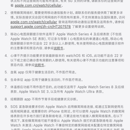
注
状况和不同运营商而可能有所差异。有关 5G 支持的详情，请联系你的运营商并查
看
apple.com.cn/watch/cellular
。
脚
2.
使用蜂窝网络时，需要使用移动通信服务计划。请联系你的服务提供商了解更多详
注
情。实际连接状况会因可用网络的不同而有所差异。不支持港澳台及国际漫游。访问
apple.com.cn/watch/cellular
查询适用的移动通信运营商及适用条件。请参阅
support.apple.com/zh-cn/HT207578
(在
了解更多设置使用说明。
新
脚
3.
移动心电图房颤提示软件适用于 Apple Watch Series 4 及后续表款 (不包括
窗
注
Apple Watch SE 表款)，可记录与导联 I 心电图类似的单通道心电图。移动心电
口
图房颤提示软件仅适合 22 岁及以上人群使用。有关使用移动心电图房颤提示软件
中
的注意事项和禁忌内容，请参阅
说明书
。
打
开)
脚
4.
心律不齐提示功能要求安装最新版本的 watchOS 和 iOS。此功能不适合 22 岁
注
以下或之前已确诊患有房颤的人群使用。有关使用心律不齐提示功能的注意事项和
禁忌内容，请参阅
说明书
。
脚
5.
血氧 app 仅用于健康生活目的，不作医疗用途。
注
脚
6.
生命体征 app 仅用于健康生活目的，不作医疗用途。
注
脚
7.
体温感应功能不用作医疗目的。此功能仅适用于 Apple Watch Series 8 及后续
注
表款、Apple Watch SE 3，以及所有 Apple Watch Ultra 表款。
脚
8.
经期跟踪 app 不用作节育手段或健康状况诊断。
注
脚
9.
SOS 紧急联络要求你的 Apple Watch 启用蜂窝网络连接，或通过互联网使用无
注
线局域网通话，或需要你的 iPhone 在附近。你可以使用 Apple Watch 的蜂窝网
络表款在许多地方拨打紧急联络电话，只要这些地方能接入蜂窝网络服务。在以下
情况下，某些蜂窝网络可能不接受从 Apple Watch 拨打的紧急联络电话：Apple
Watch 未激活；Apple Watch 不兼容特定的蜂窝网络或未配置在特定蜂窝网络
上使用；Apple Watch 未设置蜂窝网络服务；或者该蜂窝网络不支持通过 IMS 拨