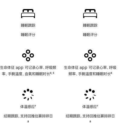
注
app
示
功
软
能
件
不
功
睡眠跟踪
睡眠跟踪
适
能
睡眠评分
睡眠评分
用
不
适
用
生命体征 app 可记录心率、呼吸频
生命体征 app 可记录心率、呼吸
率、手腕温度、血氧和睡眠时长
6
5
频率、手腕温度和睡眠时长
6
,
脚
脚
脚
注
注
注
体温感应
7
体温感应
7
脚
脚
经期跟踪，支持回推估算排卵日
经期跟踪，支持回推估算排卵日
注
注
脚
8
脚
8
注
注