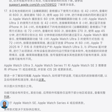
动。防水性能并非永久有效，可能会随使用时间而下降。请参阅
support.apple.com/zh-cn/109522
了解更多信息。
脚
17.
多日电池续航时间 (含睡眠跟踪) 是根据以下使用方式测出：在 42 小时内，查看时
注
间 600 次，接收通知 180 次，使用 app 30 分钟，进行体能训练的同时通过蓝牙
从 Apple Watch 播放音乐 60 分钟，使用睡眠跟踪功能 6 小时；Apple Watch
Ultra 3 的使用方式包括：在 42 小时内，连接蜂窝网络共 8 小时，通过蓝牙连接
iPhone 共 34 小时。低电量模式下的电池续航时间 (含睡眠跟踪) 是根据以下使
用方式测出：在 72 小时内，查看时间 900 次，接收通知 270 次，使用 app 45
分钟，进行两项分别长达 60 分钟体能训练的同时通过蓝牙从 Apple Watch 播放
音乐，使用睡眠跟踪功能 18 小时；Apple Watch Ultra 3 的使用方式包括：在
72 小时内，按需连接蜂窝网络，通过蓝牙连接 iPhone 共 60 小时。Apple 于
2025 年 7 月和 8 月使用试生产的 Apple Watch Ultra 3，与 iPhone 配对使
用，进行了此项测试；所有设备在测试时均运行预发行版本软件。电池续航时间依使
用情况、设置、蜂窝网络覆盖范围、信号强度和诸多其他因素而可能有所差异，实际
结果可能有所不同。
Apple Watch Ultra 3、Apple Watch Series 11 和 Apple Watch SE 3 需要使
用 iPhone 11 或后续机型，并安装 iOS 26 或更新系统。
想进一步了解如何佩戴 Apple Watch，如何调节舒适度，可能出现的皮肤敏感问题，以
及如何保养和清洁等，请点击
这里。
所示图片仅作图示之用。
功能可能会有所变化。某些功能、应用软件和服务仅适用于部分地区或语言。查看完整
列表
。
适用于 Apple Watch SE、Apple Watch Series 4 或后续表款。
表带款式取决于实际供应情况。