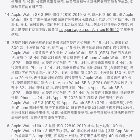
使用情况、设置、蜂窝网络覆盖范围、信号强度和诸多其他因素而可能有所差异，实
际结果可能有所不同。
脚
14.
Apple Watch SE 3 按照 ISO 22810:2010 标准，防水达到 50 米。即 Apple
注
Watch SE 3 可用于游泳池或海滨游泳等较浅水域的水上活动，但并不适用于水肺
潜水、滑水、面对高速水流的各种涉水活动及深水活动。防水性能并非永久有效，可
能会随使用时间而下降。请参阅
support.apple.com/zh-cn/109522
了解更多
信息。
脚
15.
从早用到晚的电池续航时间是根据以下使用方式测出：在 18 小时内，查看时间
注
300 次，接收通知 90 次，使用 app 15 分钟，进行体能训练的同时通过蓝牙从
Apple Watch 播放音乐 60 分钟；Apple Watch SE 3 (GPS) 的使用方式包
括：在整个 18 小时的测试时间内，通过蓝牙连接 iPhone；Apple Watch SE 3
(GPS + 蜂窝网络) 的使用方式包括：在 18 小时内，连接蜂窝网络共 4 小时，通
过蓝牙连接 iPhone 共 14 小时。低电量模式下的电池续航时间 (含睡眠跟踪) 是
根据以下使用方式测出：在 32 小时内，查看时间 430 次，接收通知 130 次，使用
app 20 分钟，进行体能训练的同时通过蓝牙从 Apple Watch 播放音乐 60 分
钟，使用睡眠跟踪功能 6 小时；Apple Watch SE 3 (GPS) 的使用方式包括：在
整个 32 小时的测试时间内，通过蓝牙连接 iPhone；Apple Watch SE 3
(GPS + 蜂窝网络) 的使用方式包括：在 32 小时内，按需连接蜂窝网络，通过蓝牙
连接 iPhone 共 24 小时。Apple 于 2025 年 7 月和 8 月使用试生产的
Apple Watch SE 3 (GPS) 和 Apple Watch SE 3 (GPS + 蜂窝网络)，分别
与 iPhone 配对使用，进行了此项测试；所有设备在测试时均运行预发行版本软件。
电池续航时间依使用情况、设置、蜂窝网络覆盖范围、信号强度和诸多其他因素而可
能有所差异，实际结果可能有所不同。
脚
16.
Apple Watch Ultra 3 按照 ISO 22810:2010 标准，防水达到 100 米。
注
Apple Watch Ultra 3 可用于水深达 40 米的休闲水肺潜水 (搭配 App Store
中的兼容第三方 app 使用) 和高速水上运动，不可用于水深超过 40 米的潜水活