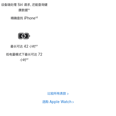
设备端处理 Siri 请求，还能查询健
康数据
11
脚
精确查找 iPhone
12
注
脚
注
最长可达 42 小时
17
脚
低电量模式下最长可达 72
注
小时
17
脚
注
比较所有表款
选购 Apple Watch