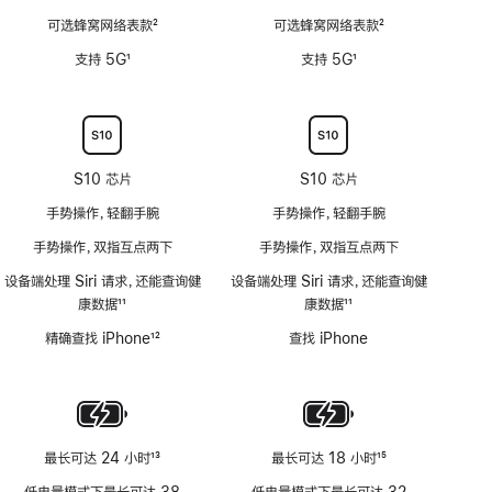
能
深)
可选蜂窝网络表款
2
可选蜂窝网络表款
2
不
功
脚
脚
适
支持 5G
1
支持 5G
1
能
注
注
用
脚
脚
不
注
注
适
用
S10 芯片
S10 芯片
手势操作，轻翻手腕
手势操作，轻翻手腕
手势操作，双指互点两下
手势操作，双指互点两下
设备端处理 Siri 请求，还能查询健
设备端处理 Siri 请求，还能查询健
康数据
11
康数据
11
脚
脚
精确查找 iPhone
12
查找 iPhone
注
注
脚
注
最长可达 24 小时
13
最长可达 18 小时
15
脚
脚