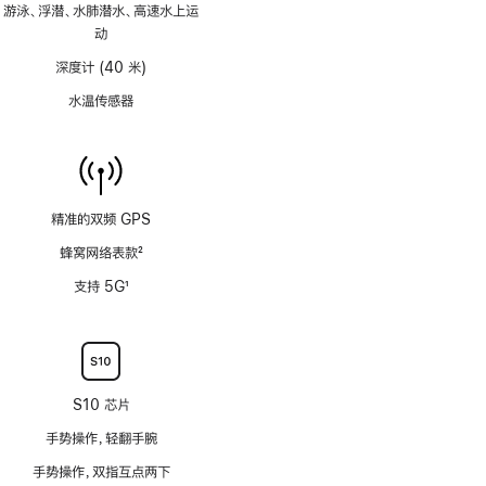
脚
游泳、浮潜、水肺潜水、高速水上运
注
动
深度计 (40 米)
水温传感器
精准的双频 GPS
蜂窝网络表款
2
脚
支持 5G
1
注
脚
注
S10 芯片
手势操作，轻翻手腕
手势操作，双指互点两下