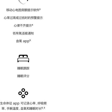
移动心电图房颤提示软件
3
脚
心率过高或过低时的预警提示
注
心律不齐提示
4
脚
低有氧适能通知
注
血氧 app
5
脚
注
睡眠跟踪
睡眠评分
生命体征 app 可记录心率、呼吸频
率、手腕温度、血氧和睡眠时长
6
5
,