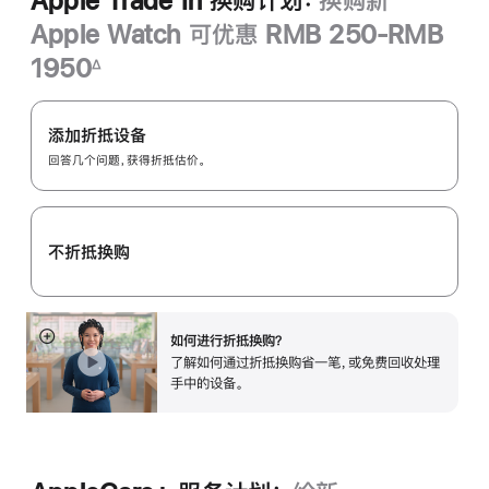
Apple Trade In 换购计划：
换购新
Apple Watch 可优惠 RMB 250-RMB
1950
∆
脚
Apple
注
Trade
添加折抵设备
In
回答几个问题，获得折抵估价。
换
购
计
不折抵换购
划：
如何进行折抵换购？
展
了解如何通过折抵换购省一笔，或免费回收处理
开
手中的设备。