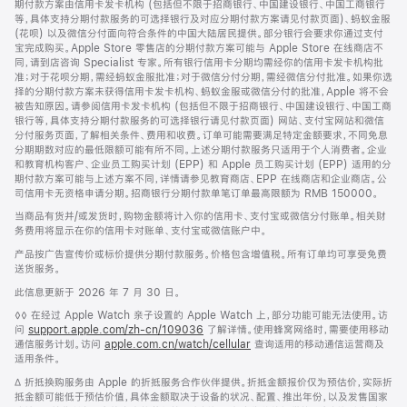
期付款方案由信用卡发卡机构 (包括但不限于招商银行、中国建设银行、中国工商银行
等，具体支持分期付款服务的可选择银行及对应分期付款方案请见付款页面)、蚂蚁金服
(花呗) 以及微信分付面向符合条件的中国大陆居民提供。部分银行会要求你通过支付
宝完成购买。Apple Store 零售店的分期付款方案可能与 Apple Store 在线商店不
同，请到店咨询 Specialist 专家。所有银行信用卡分期均需经你的信用卡发卡机构批
准；对于花呗分期，需经蚂蚁金服批准；对于微信分付分期，需经微信分付批准。如果你选
择的分期付款方案未获得信用卡发卡机构、蚂蚁金服或微信分付的批准，Apple 将不会
被告知原因。请参阅信用卡发卡机构 (包括但不限于招商银行、中国建设银行、中国工商
银行等，具体支持分期付款服务的可选择银行请见付款页面) 网站、支付宝网站和微信
分付服务页面，了解相关条件、费用和收费。订单可能需要满足特定金额要求，不同免息
分期期数对应的最低限额可能有所不同。上述分期付款服务只适用于个人消费者。企业
和教育机构客户、企业员工购买计划 (EPP) 和 Apple 员工购买计划 (EPP) 适用的分
期付款方案可能与上述方案不同，详情请参见教育商店、EPP 在线商店和企业商店。公
司信用卡无资格申请分期。招商银行分期付款单笔订单最高限额为 RMB 150000。
当商品有货并/或发货时，购物金额将计入你的信用卡、支付宝或微信分付账单。相关财
务费用将显示在你的信用卡对账单、支付宝或微信账户中。
产品按广告宣传价或标价提供分期付款服务。价格包含增值税。所有订单均可享受免费
送货服务。
此信息更新于 2026 年 7 月 30 日。
脚
◊◊ 在经过 Apple Watch 亲子设置的 Apple Watch 上，部分功能可能无法使用。访
注
问
support.apple.com/zh-cn/109036
(在
了解详情。使用蜂窝网络时，需要使用移动
通信服务计划。访问
apple.com.cn/watch/cellular
新
查询适用的移动通信运营商及
适用条件。
窗
口
脚
∆ 折抵换购服务由 Apple 的折抵服务合作伙伴提供。折抵金额报价仅为预估价，实际折
中
注
抵金额可能低于预估价值，具体金额取决于设备的状况、配置、推出年份，以及发售国家
打