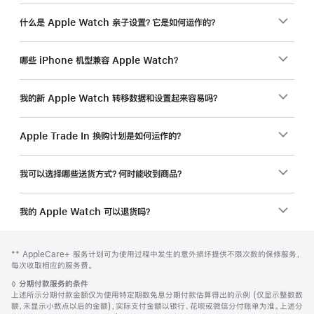
什么是 Apple Watch 亲子设置？它是如何运作的？
哪些 iPhone 机型兼容 Apple Watch？
我的新 Apple Watch 转移数据和设置起来容易吗？
Apple Trade In 换购计划是如何运作的？
我可以选择哪些送货方式？何时能收到商品？
我的 Apple Watch 可以退货吗？
网
脚
脚
** AppleCare+ 服务计划可为使用过程中发生的意外损坏提供不限次数的保修服务，
注
页
注
每次收取相应的服务费。
页
脚
◊
分期付款服务的条件
脚
注
上述所示分期付款金额仅为使用特定期数免息分期付款估算得出的示例 (仅显示整数数
额，未显示小数点以后的金额)，实际支付金额以银行、花呗或微信分付账单为准。上述分