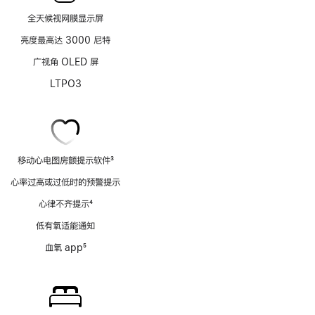
全天候视网膜显示屏
亮度最高达 3000 尼特
广视角 OLED 屏
LTPO3
移动心电图房颤提示软件
3
脚
心率过高或过低时的预警提示
注
心律不齐提示
4
脚
低有氧适能通知
注
血氧 app
5
脚
注