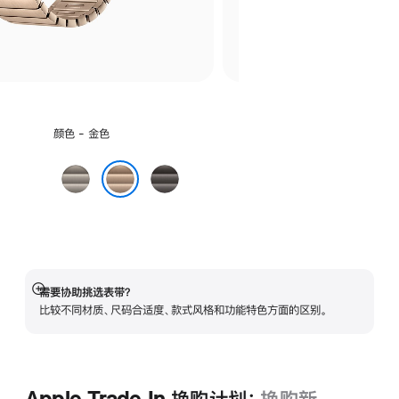
选
颜色 - 金色
择
颜
原
石
色:
色
板
金色
色
需要协助挑选表带？
展
比较不同材质、尺码合适度、款式风格和功能特色方面的区别。
开