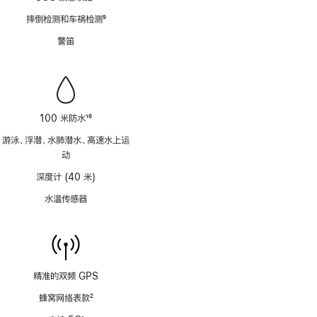
脚
摔倒检测和车祸检测
9
注
脚
警笛
注
100 米防水
16
脚
游泳、浮潜、水肺潜水、高速水上运
注
动
深度计 (40 米)
水温传感器
精准的双频 GPS
蜂窝网络表款
2
脚