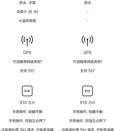
游泳、浮潜
游泳
注
注
深度计 (6 米)
-
深
度
水温传感器
-
水
计
温
(支
传
持
感
6
器
米
功
GPS
GPS
水
能
深)
可选蜂窝网络表款
2
可选蜂窝网络表款
2
不
功
脚
脚
适
支持 5G
1
支持 5G
1
能
注
注
用
脚
脚
不
注
注
适
用
S10 芯片
S10 芯片
手势操作，轻翻手腕
手势操作，轻翻手腕
手势操作，双指互点两下
手势操作，双指互点两下
设备端处理 Siri 请求，还能查询健
设备端处理 Siri 请求，还能查询健