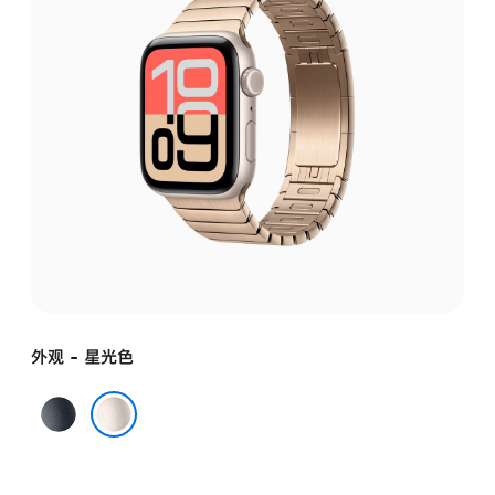
外观 - 星光色
午
夜
星光色
色