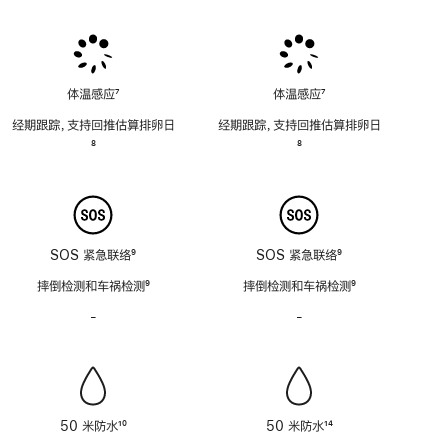
脚
脚
脚
注
注
注
体温感应
7
体温感应
7
脚
脚
经期跟踪，支持回推估算排卵日
经期跟踪，支持回推估算排卵日
注
注
脚
8
脚
8
注
注
SOS 紧急联络
9
SOS 紧急联络
9
脚
脚
摔倒检测和车祸检测
9
摔倒检测和车祸检测
9
注
注
脚
脚
-
警
-
警
注
注
笛
笛
功
功
能
能
不
不
适
适
50 米防水
10
50 米防水
14
用
用
脚
脚