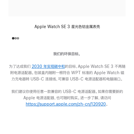
Apple Watch SE 3 星光色铝金属表壳
我们的环保目标。
为了达成我们
2030 年实现碳中和
(在
的目标，Apple Watch SE 3 不再随
附电源适配器。包装盒内随附一根符合 WPT 标准的 Apple Watch 磁
新
力充电器转 USB-C 连接线，可兼容 USB-C 电源适配器和电脑端口。
窗
口
我们建议你使用任意一款兼容的 USB-C 电源适配器。如果你需要新的
中
Apple 电源适配器，也可随时购买。进一步了解，请访问
打
https://support.apple.com/zh-cn/120920
开)
(在
。
新
窗
口
电
中
池