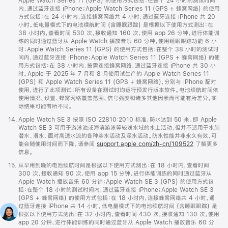
Apple Watch Series 11 (GPS) 的使用方式包括：在整个 24 小时的测试时间
内，通过蓝牙连接 iPhone；Apple Watch Series 11 (GPS + 蜂窝网络) 的使用
方式包括：在 24 小时内，连接蜂窝网络共 4 小时，通过蓝牙连接 iPhone 共 20
小时。低电量模式下的电池续航时间 (含睡眠跟踪) 是根据以下使用方式测出：在
38 小时内，查看时间 530 次，接收通知 160 次，使用 app 26 分钟，进行体能训
练的同时通过蓝牙从 Apple Watch 播放音乐 60 分钟，使用睡眠跟踪功能 6 小
时；Apple Watch Series 11 (GPS) 的使用方式包括：在整个 38 小时的测试时
间内，通过蓝牙连接 iPhone；Apple Watch Series 11 (GPS + 蜂窝网络) 的使
用方式包括：在 38 小时内，按需连接蜂窝网络，通过蓝牙连接 iPhone 共 30 小
时。Apple 于 2025 年 7 月和 8 月使用试生产的 Apple Watch Series 11
(GPS) 和 Apple Watch Series 11 (GPS + 蜂窝网络)，分别与 iPhone 配对
使用，进行了此项测试；所有设备在测试时均运行预发行版本软件。电池续航时间依
使用情况、设置、蜂窝网络覆盖范围、信号强度和诸多其他因素而可能有所差异，实
际结果可能有所不同。
脚
14.
Apple Watch SE 3 按照 ISO 22810:2010 标准，防水达到 50 米。即 Apple
注
Watch SE 3 可用于游泳池或海滨游泳等较浅水域的水上活动，但并不适用于水肺
潜水、滑水、面对高速水流的各种涉水活动及深水活动。防水性能并非永久有效，可
能会随使用时间而下降。请参阅
support.apple.com/zh-cn/109522
了解更多
信息。
脚
15.
从早用到晚的电池续航时间是根据以下使用方式测出：在 18 小时内，查看时间
注
300 次，接收通知 90 次，使用 app 15 分钟，进行体能训练的同时通过蓝牙从
Apple Watch 播放音乐 60 分钟；Apple Watch SE 3 (GPS) 的使用方式包
括：在整个 18 小时的测试时间内，通过蓝牙连接 iPhone；Apple Watch SE 3
(GPS + 蜂窝网络) 的使用方式包括：在 18 小时内，连接蜂窝网络共 4 小时，通
过蓝牙连接 iPhone 共 14 小时。低电量模式下的电池续航时间 (含睡眠跟踪) 是
根据以下使用方式测出：在 32 小时内，查看时间 430 次，接收通知 130 次，使用
app 20 分钟，进行体能训练的同时通过蓝牙从 Apple Watch 播放音乐 60 分