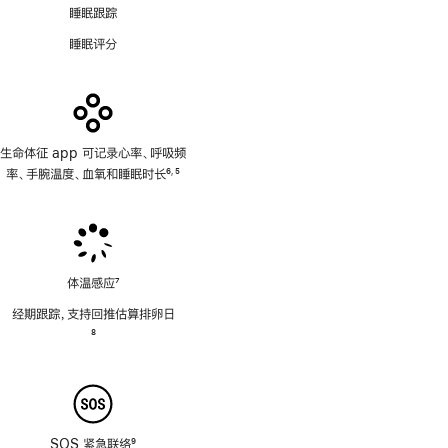
睡眠跟踪
睡眠评分
生命体征 app 可记录心率、呼吸频
率、手腕温度、血氧和睡眠时长
6
5
,
脚
脚
注
注
体温感应
7
脚
经期跟踪，支持回推估算排卵日
注
脚
8
注
SOS 紧急联络
9