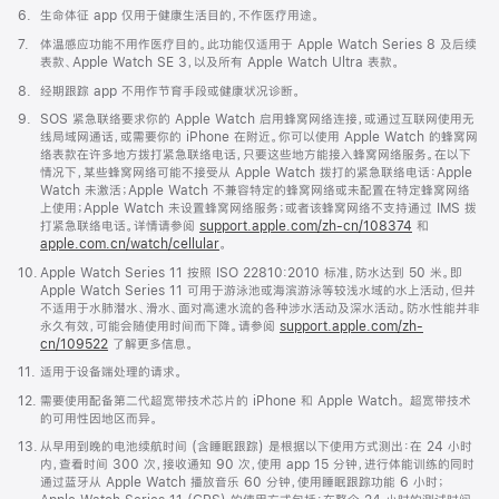
注
脚
6.
生命体征 app 仅用于健康生活目的，不作医疗用途。
注
脚
7.
体温感应功能不用作医疗目的。此功能仅适用于 Apple Watch Series 8 及后续
注
表款、Apple Watch SE 3，以及所有 Apple Watch Ultra 表款。
脚
8.
经期跟踪 app 不用作节育手段或健康状况诊断。
注
脚
9.
SOS 紧急联络要求你的 Apple Watch 启用蜂窝网络连接，或通过互联网使用无
注
线局域网通话，或需要你的 iPhone 在附近。你可以使用 Apple Watch 的蜂窝网
络表款在许多地方拨打紧急联络电话，只要这些地方能接入蜂窝网络服务。在以下
情况下，某些蜂窝网络可能不接受从 Apple Watch 拨打的紧急联络电话：Apple
Watch 未激活；Apple Watch 不兼容特定的蜂窝网络或未配置在特定蜂窝网络
上使用；Apple Watch 未设置蜂窝网络服务；或者该蜂窝网络不支持通过 IMS 拨
打紧急联络电话。详情请参阅
support.apple.com/zh-cn/108374
(在
和
apple.com.cn/watch/cellular
。
新
窗
脚
10.
Apple Watch Series 11 按照 ISO 22810:2010 标准，防水达到 50 米。即
口
注
Apple Watch Series 11 可用于游泳池或海滨游泳等较浅水域的水上活动，但并
中
不适用于水肺潜水、滑水、面对高速水流的各种涉水活动及深水活动。防水性能并非
打
永久有效，可能会随使用时间而下降。请参阅
support.apple.com/zh-
开)
cn/109522
了解更多信息。
脚
11.
适用于设备端处理的请求。
注
脚
12.
需要使用配备第二代超宽带技术芯片的 iPhone 和 Apple Watch。 超宽带技术
注
的可用性因地区而异。
脚
13.
从早用到晚的电池续航时间 (含睡眠跟踪) 是根据以下使用方式测出：在 24 小时
注
内，查看时间 300 次，接收通知 90 次，使用 app 15 分钟，进行体能训练的同时
通过蓝牙从 Apple Watch 播放音乐 60 分钟，使用睡眠跟踪功能 6 小时；