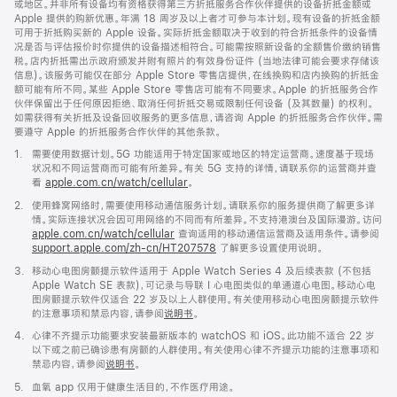
或地区。并非所有设备均有资格获得第三方折抵服务合作伙伴提供的设备折抵金额或
开)
Apple 提供的购新优惠。年满 18 周岁及以上者才可参与本计划。现有设备的折抵金额
可用于折抵购买新的 Apple 设备。实际折抵金额取决于收到的符合折抵条件的设备情
况是否与评估报价时你提供的设备描述相符合。可能需按照新设备的全额售价缴纳销售
税。店内折抵需出示政府颁发并附有照片的有效身份证件 (当地法律可能会要求存储该
信息)。该服务可能仅在部分 Apple Store 零售店提供，在线换购和店内换购的折抵金
额可能有所不同。某些 Apple Store 零售店可能有不同要求。Apple 的折抵服务合作
伙伴保留出于任何原因拒绝、取消任何折抵交易或限制任何设备 (及其数量) 的权利。
如需获得有关折抵及设备回收服务的更多信息，请咨询 Apple 的折抵服务合作伙伴。需
要遵守 Apple 的折抵服务合作伙伴的其他条款。
脚
1.
需要使用数据计划。5G 功能适用于特定国家或地区的特定运营商。速度基于现场
注
状况和不同运营商而可能有所差异。有关 5G 支持的详情，请联系你的运营商并查
看
apple.com.cn/watch/cellular
。
脚
2.
使用蜂窝网络时，需要使用移动通信服务计划。请联系你的服务提供商了解更多详
注
情。实际连接状况会因可用网络的不同而有所差异。不支持港澳台及国际漫游。访问
apple.com.cn/watch/cellular
查询适用的移动通信运营商及适用条件。请参阅
support.apple.com/zh-cn/HT207578
(在
了解更多设置使用说明。
新
脚
3.
移动心电图房颤提示软件适用于 Apple Watch Series 4 及后续表款 (不包括
窗
注
Apple Watch SE 表款)，可记录与导联 I 心电图类似的单通道心电图。移动心电
口
图房颤提示软件仅适合 22 岁及以上人群使用。有关使用移动心电图房颤提示软件
中
的注意事项和禁忌内容，请参阅
说明书
。
打
开)
脚
4.
心律不齐提示功能要求安装最新版本的 watchOS 和 iOS。此功能不适合 22 岁
注
以下或之前已确诊患有房颤的人群使用。有关使用心律不齐提示功能的注意事项和
禁忌内容，请参阅
说明书
。
脚
5.
血氧 app 仅用于健康生活目的，不作医疗用途。