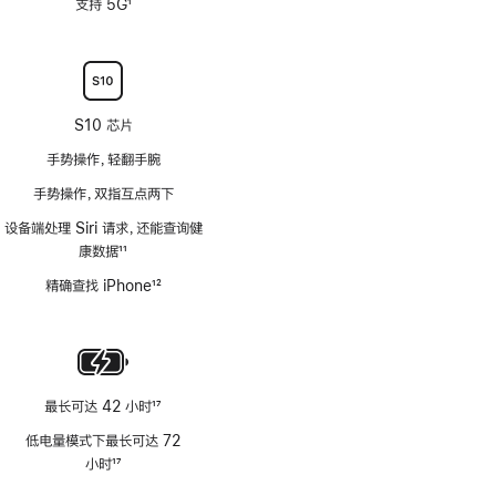
支持 5G
1
注
脚
注
S10 芯片
手势操作，轻翻手腕
手势操作，双指互点两下
设备端处理 Siri 请求，还能查询健
康数据
11
脚
精确查找 iPhone
12
注
脚
注
最长可达 42 小时
17
脚
低电量模式下最长可达 72
注
小时
17
脚