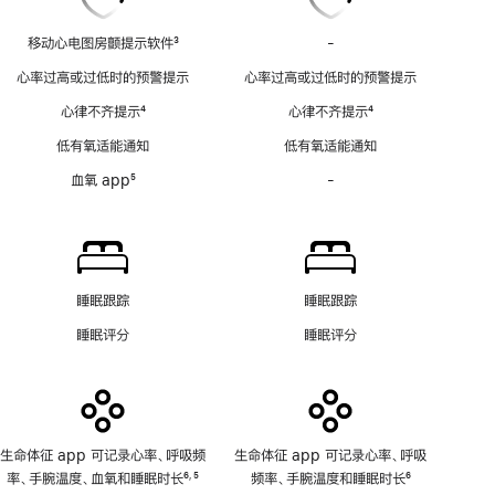
移动心电图房颤提示软件
3
-
移
脚
动
心率过高或过低时的预警提示
心率过高或过低时的预警提示
注
心
心律不齐提示
4
心律不齐提示
4
电
脚
脚
图
低有氧适能通知
低有氧适能通知
注
注
房
血氧 app
5
-
血
颤
脚
氧
提
注
app
示
功
软
能
件
不
功
睡眠跟踪
睡眠跟踪
适
能
睡眠评分
睡眠评分
用
不
适
用
生命体征 app 可记录心率、呼吸频
生命体征 app 可记录心率、呼吸
率、手腕温度、血氧和睡眠时长
6
5
频率、手腕温度和睡眠时长
6
,