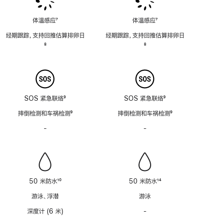
体温感应
7
体温感应
7
脚
脚
经期跟踪，支持回推估算排卵日
经期跟踪，支持回推估算排卵日
注
注
脚
8
脚
8
注
注
SOS 紧急联络
9
SOS 紧急联络
9
脚
脚
摔倒检测和车祸检测
9
摔倒检测和车祸检测
9
注
注
脚
脚
-
警
-
警
注
注
笛
笛
功
功
能
能
不
不
适
适
50 米防水
10
50 米防水
14
用
用
脚
脚
游泳、浮潜
游泳
注
注
深度计 (6 米)
-
深