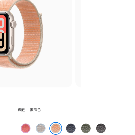
选
颜色 - 蜜瓜色
择
颜
亮
雾
铁
苍
深
色:
番
蓝
锚
林
灰