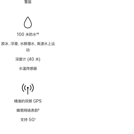
警笛
注
100 米防水
16
脚
游泳、浮潜、水肺潜水、高速水上运
注
动
深度计 (40 米)
水温传感器
精准的双频 GPS
蜂窝网络表款
2
脚
支持 5G
1
注
脚
注