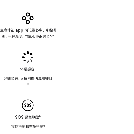
生命体征 app 可记录心率、呼吸频
率、手腕温度、血氧和睡眠时长
6
5
,
脚
脚
注
注
体温感应
7
脚
经期跟踪，支持回推估算排卵日
注
脚
8
注
SOS 紧急联络
9
脚
摔倒检测和车祸检测
9
注
脚