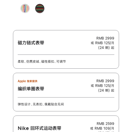
蜜瓜色
石
色
蓝
色
色
彩
Black
榴
色
虹
Unity
粉
版
-
色
团
结
之
RMB 2999
磁力链式表带
或 RMB 125/月
韵
(24 期) 起
柔软、仿麂皮绒、磁性搭扣、可调节
RMB 2999
Apple 独家提供
或 RMB 125/月
编织单圈表带
(24 期) 起
弹性设计、无表扣、佩戴贴合无间
RMB 2599
Nike 回环式运动表带
或 RMB 109/月