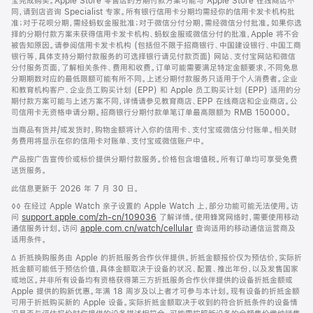
宝完成购买。Apple Store 零售店的分期付款方案可能与 Apple Store 在线商店不
同，请到店咨询 Specialist 专家。所有银行信用卡分期均需经你的信用卡发卡机构批
准；对于花呗分期，需经蚂蚁金服批准；对于微信分付分期，需经微信分付批准。如果你选
择的分期付款方案未获得信用卡发卡机构、蚂蚁金服或微信分付的批准，Apple 将不会
被告知原因。请参阅信用卡发卡机构 (包括但不限于招商银行、中国建设银行、中国工商
银行等，具体支持分期付款服务的可选择银行请见付款页面) 网站、支付宝网站和微信
分付服务页面，了解相关条件、费用和收费。订单可能需要满足特定金额要求，不同免息
分期期数对应的最低限额可能有所不同。上述分期付款服务只适用于个人消费者。企业
和教育机构客户、企业员工购买计划 (EPP) 和 Apple 员工购买计划 (EPP) 适用的分
期付款方案可能与上述方案不同，详情请参见教育商店、EPP 在线商店和企业商店。公
司信用卡无资格申请分期。招商银行分期付款单笔订单最高限额为 RMB 150000。
当商品有货并/或发货时，购物金额将计入你的信用卡、支付宝或微信分付账单。相关财
务费用将显示在你的信用卡对账单、支付宝或微信账户中。
产品按广告宣传价或标价提供分期付款服务。价格包含增值税。所有订单均可享受免费
送货服务。
此信息更新于 2026 年 7 月 30 日。
脚
◊◊ 在经过 Apple Watch 亲子设置的 Apple Watch 上，部分功能可能无法使用。访
注
问
support.apple.com/zh-cn/109036
(在
了解详情。使用蜂窝网络时，需要使用移动
通信服务计划。访问
apple.com.cn/watch/cellular
新
查询适用的移动通信运营商及
适用条件。
窗
口
脚
∆ 折抵换购服务由 Apple 的折抵服务合作伙伴提供。折抵金额报价仅为预估价，实际折
中
注
抵金额可能低于预估价值，具体金额取决于设备的状况、配置、推出年份，以及发售国家
打
或地区。并非所有设备均有资格获得第三方折抵服务合作伙伴提供的设备折抵金额或
开)
Apple 提供的购新优惠。年满 18 周岁及以上者才可参与本计划。现有设备的折抵金额
可用于折抵购买新的 Apple 设备。实际折抵金额取决于收到的符合折抵条件的设备情