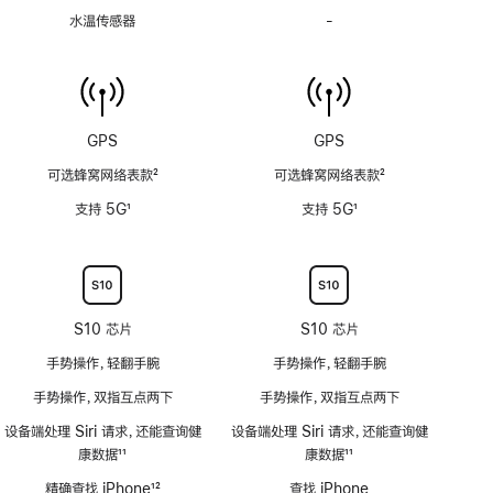
度
水温传感器
-
水
计
温
(支
传
持
感
6
器
米
功
GPS
GPS
水
能
深)
可选蜂窝网络表款
2
可选蜂窝网络表款
2
不
功
脚
脚
适
支持 5G
1
支持 5G
1
能
注
注
用
脚
脚
不
注
注
适
用
S10 芯片
S10 芯片
手势操作，轻翻手腕
手势操作，轻翻手腕
手势操作，双指互点两下
手势操作，双指互点两下
设备端处理 Siri 请求，还能查询健
设备端处理 Siri 请求，还能查询健
康数据
11
康数据
11
脚
脚
精确查找 iPhone
12
查找 iPhone