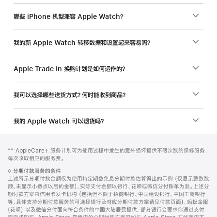
哪些 iPhone 机型兼容 Apple Watch？
我的新 Apple Watch 转移数据和设置起来容易吗？
Apple Trade In 换购计划是如何运作的？
我可以选择哪些送货方式？何时能收到商品？
我的 Apple Watch 可以退货吗？
网
脚
脚
** AppleCare+ 服务计划可为使用过程中发生的意外损坏提供不限次数的保修服务，
注
页
注
每次收取相应的服务费。
页
脚
◊
分期付款服务的条件
脚
注
上述所示分期付款金额仅为使用特定期数免息分期付款估算得出的示例 (仅显示整数数
额，未显示小数点以后的金额)，实际支付金额以银行、花呗或微信分付账单为准。上述分
期付款方案由信用卡发卡机构 (包括但不限于招商银行、中国建设银行、中国工商银行
等，具体支持分期付款服务的可选择银行及对应分期付款方案请见付款页面)、蚂蚁金服
(花呗) 以及微信分付面向符合条件的中国大陆居民提供。部分银行会要求你通过支付