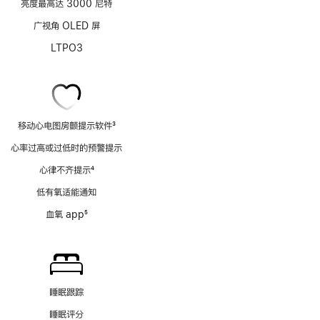
亮度最高达 3000 尼特
广视角 OLED 屏
LTPO3
移动心电图房颤提示软件
3
脚
心率过高或过低时的预警提示
注
心律不齐提示
4
脚
低有氧适能通知
注
血氧 app
5
脚
注
睡眠跟踪
睡眠评分