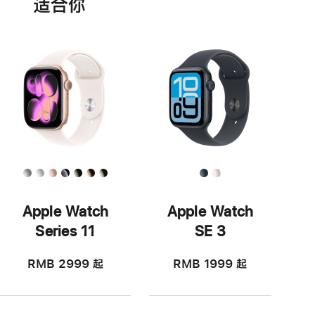
适‍合‍你
Apple Watch
Apple Watch
Series 11
SE 3
RMB 2999
起
RMB 1999
起