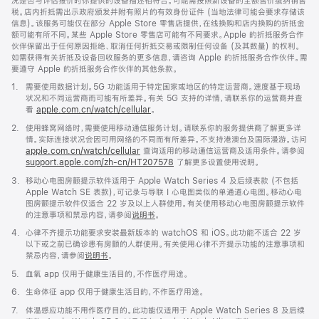
况是否与评估报价时你提供的设备描述相符合。可能需按照新设备的全额售价缴纳销售
税。店内折抵需出示政府颁发并附有照片的有效身份证件 (当地法律可能会要求存储该
信息)。该服务可能仅在部分 Apple Store 零售店提供，在线换购和店内换购的折抵金
额可能有所不同。某些 Apple Store 零售店可能有不同要求。Apple 的折抵服务合作
伙伴保留出于任何原因拒绝、取消任何折抵交易或限制任何设备 (及其数量) 的权利。
如需获得有关折抵及设备回收服务的更多信息，请咨询 Apple 的折抵服务合作伙伴。需
要遵守 Apple 的折抵服务合作伙伴的其他条款。
脚
1.
需要使用数据计划。5G 功能适用于特定国家或地区的特定运营商。速度基于现场
注
状况和不同运营商而可能有所差异。有关 5G 支持的详情，请联系你的运营商并查
看
apple.com.cn/watch/cellular
。
脚
2.
使用蜂窝网络时，需要使用移动通信服务计划。请联系你的服务提供商了解更多详
注
情。实际连接状况会因可用网络的不同而有所差异。不支持港澳台及国际漫游。访问
apple.com.cn/watch/cellular
查询适用的移动通信运营商及适用条件。请参阅
support.apple.com/zh-cn/HT207578
(在
了解更多设置使用说明。
新
脚
3.
移动心电图房颤提示软件适用于 Apple Watch Series 4 及后续表款 (不包括
窗
注
Apple Watch SE 表款)，可记录与导联 I 心电图类似的单通道心电图。移动心电
口
图房颤提示软件仅适合 22 岁及以上人群使用。有关使用移动心电图房颤提示软件
中
的注意事项和禁忌内容，请参阅
说明书
。
打
开)
脚
4.
心律不齐提示功能要求安装最新版本的 watchOS 和 iOS。此功能不适合 22 岁
注
以下或之前已确诊患有房颤的人群使用。有关使用心律不齐提示功能的注意事项和
禁忌内容，请参阅
说明书
。
脚
5.
血氧 app 仅用于健康生活目的，不作医疗用途。
注
脚
6.
生命体征 app 仅用于健康生活目的，不作医疗用途。
注
脚
7.
体温感应功能不用作医疗目的。此功能仅适用于 Apple Watch Series 8 及后续