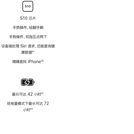
S10 芯片
手势操作，轻翻手腕
手势操作，双指互点两下
设备端处理 Siri 请求，还能查询健
康数据
11
脚
精确查找 iPhone
12
注
脚
注
最长可达 42 小时
17
脚
低电量模式下最长可达 72
注
小时
17
脚
注