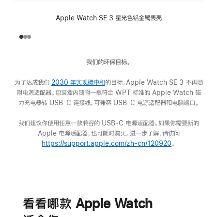
Apple Watch SE 3 星光色铝金属表壳
我们的环保目标。
为了达成我们
2030 年实现碳中和
(在
的目标，Apple Watch SE 3 不再随
附电源适配器。包装盒内随附一根符合 WPT 标准的 Apple Watch 磁
新
力充电器转 USB-C 连接线，可兼容 USB-C 电源适配器和电脑端口。
窗
口
我们建议你使用任意一款兼容的 USB-C 电源适配器。如果你需要新的
中
Apple 电源适配器，也可随时购买。进一步了解，请访问
打
https://support.apple.com/zh-cn/120920
开)
(在
。
新
窗
口
电
中
池
打
看看哪款 Apple Watch
开)