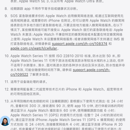
注
表款、Apple Watch SE 3，以及所有 Apple Watch Ultra 表款。
脚
8.
经期跟踪 app 不用作节育手段或健康状况诊断。
注
脚
9.
SOS 紧急联络要求你的 Apple Watch 启用蜂窝网络连接，或通过互联网使用无
注
线局域网通话，或需要你的 iPhone 在附近。你可以使用 Apple Watch 的蜂窝网
络表款在许多地方拨打紧急联络电话，只要这些地方能接入蜂窝网络服务。在以下
情况下，某些蜂窝网络可能不接受从 Apple Watch 拨打的紧急联络电话：Apple
Watch 未激活；Apple Watch 不兼容特定的蜂窝网络或未配置在特定蜂窝网络
上使用；Apple Watch 未设置蜂窝网络服务；或者该蜂窝网络不支持通过 IMS 拨
打紧急联络电话。详情请参阅
support.apple.com/zh-cn/108374
(在
和
apple.com.cn/watch/cellular
。
新
窗
脚
10.
Apple Watch Series 11 按照 ISO 22810:2010 标准，防水达到 50 米。即
口
注
Apple Watch Series 11 可用于游泳池或海滨游泳等较浅水域的水上活动，但并
中
不适用于水肺潜水、滑水、面对高速水流的各种涉水活动及深水活动。防水性能并非
打
永久有效，可能会随使用时间而下降。请参阅
support.apple.com/zh-
开)
cn/109522
了解更多信息。
脚
11.
适用于设备端处理的请求。
注
脚
12.
需要使用配备第二代超宽带技术芯片的 iPhone 和 Apple Watch。 超宽带技术
注
的可用性因地区而异。
脚
13.
从早用到晚的电池续航时间 (含睡眠跟踪) 是根据以下使用方式测出：在 24 小时
注
内，查看时间 300 次，接收通知 90 次，使用 app 15 分钟，进行体能训练的同时
通过蓝牙从 Apple Watch 播放音乐 60 分钟，使用睡眠跟踪功能 6 小时；
Apple Watch Series 11 (GPS) 的使用方式包括：在整个 24 小时的测试时间
内，通过蓝牙连接 iPhone；Apple Watch Series 11 (GPS + 蜂窝网络) 的使用
方式包括：在 24 小时内，连接蜂窝网络共 4 小时，通过蓝牙连接 iPhone 共 20
小时。低电量模式下的电池续航时间 (含睡眠跟踪) 是根据以下使用方式测出：在