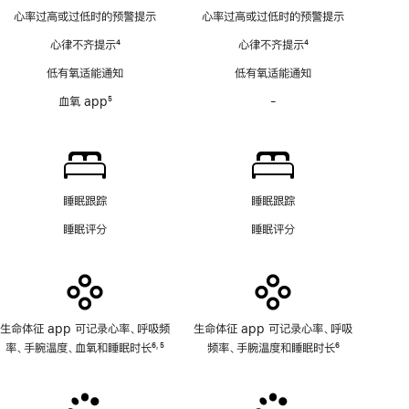
脚
动
心率过高或过低时的预警提示
心率过高或过低时的预警提示
注
心
心律不齐提示
4
心律不齐提示
4
电
脚
脚
图
低有氧适能通知
低有氧适能通知
注
注
房
血氧 app
5
-
血
颤
脚
氧
提
注
app
示
功
软
能
件
不
功
睡眠跟踪
睡眠跟踪
适
能
睡眠评分
睡眠评分
用
不
适
用
生命体征 app 可记录心率、呼吸频
生命体征 app 可记录心率、呼吸
率、手腕温度、血氧和睡眠时长
6
5
频率、手腕温度和睡眠时长
6
,
脚
脚
脚
注
注
注