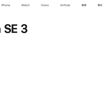
iPhone
Watch
Vision
AirPods
家居
娱乐
 SE 3