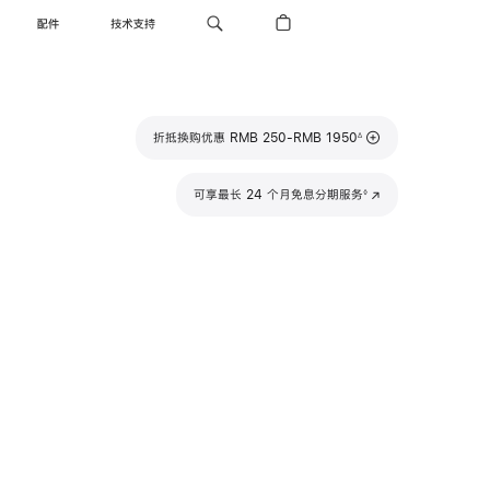
配件
技术支持
脚
折抵换购优惠 RMB 250-RMB 1950
∆
注
脚
可享最长 24 个月免息分期服务
(在
◊
注
新
窗
口
中
打
开)