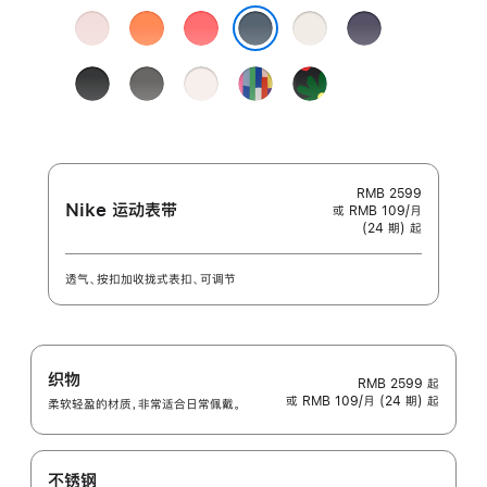
颜
浅
柑
亮
星
雾
色:
粉
橘
番
光
紫
铁锚蓝色
色
色
石
色
色
黑
岩
淡
彩
Black
榴
色
灰
桃
虹
Unity
粉
色
粉
版
-
色
色
团
结
之
RMB 2599
Nike 运动表带
或 RMB 109/月
花
(24 期) 起
透气、按扣加收拢式表扣、可调节
织物
RMB 2599
起
或 RMB 109/月 (24 期) 起
柔软轻盈的材质，非常适合日常佩戴。
不锈钢