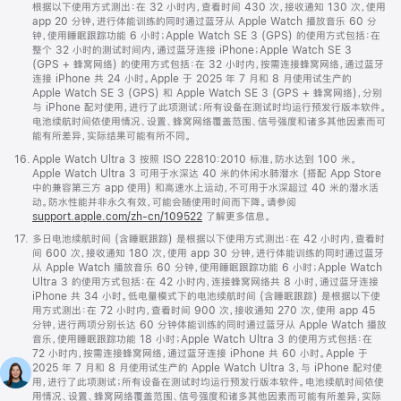
根据以下使用方式测出：在 32 小时内，查看时间 430 次，接收通知 130 次，使用
app 20 分钟，进行体能训练的同时通过蓝牙从 Apple Watch 播放音乐 60 分
钟，使用睡眠跟踪功能 6 小时；Apple Watch SE 3 (GPS) 的使用方式包括：在
整个 32 小时的测试时间内，通过蓝牙连接 iPhone；Apple Watch SE 3
(GPS + 蜂窝网络) 的使用方式包括：在 32 小时内，按需连接蜂窝网络，通过蓝牙
连接 iPhone 共 24 小时。Apple 于 2025 年 7 月和 8 月使用试生产的
Apple Watch SE 3 (GPS) 和 Apple Watch SE 3 (GPS + 蜂窝网络)，分别
与 iPhone 配对使用，进行了此项测试；所有设备在测试时均运行预发行版本软件。
电池续航时间依使用情况、设置、蜂窝网络覆盖范围、信号强度和诸多其他因素而可
能有所差异，实际结果可能有所不同。
脚
16.
Apple Watch Ultra 3 按照 ISO 22810:2010 标准，防水达到 100 米。
注
Apple Watch Ultra 3 可用于水深达 40 米的休闲水肺潜水 (搭配 App Store
中的兼容第三方 app 使用) 和高速水上运动，不可用于水深超过 40 米的潜水活
动。防水性能并非永久有效，可能会随使用时间而下降。请参阅
support.apple.com/zh-cn/109522
了解更多信息。
脚
17.
多日电池续航时间 (含睡眠跟踪) 是根据以下使用方式测出：在 42 小时内，查看时
注
间 600 次，接收通知 180 次，使用 app 30 分钟，进行体能训练的同时通过蓝牙
从 Apple Watch 播放音乐 60 分钟，使用睡眠跟踪功能 6 小时；Apple Watch
Ultra 3 的使用方式包括：在 42 小时内，连接蜂窝网络共 8 小时，通过蓝牙连接
iPhone 共 34 小时。低电量模式下的电池续航时间 (含睡眠跟踪) 是根据以下使
用方式测出：在 72 小时内，查看时间 900 次，接收通知 270 次，使用 app 45
分钟，进行两项分别长达 60 分钟体能训练的同时通过蓝牙从 Apple Watch 播放
音乐，使用睡眠跟踪功能 18 小时；Apple Watch Ultra 3 的使用方式包括：在
72 小时内，按需连接蜂窝网络，通过蓝牙连接 iPhone 共 60 小时。Apple 于
2025 年 7 月和 8 月使用试生产的 Apple Watch Ultra 3，与 iPhone 配对使
用，进行了此项测试；所有设备在测试时均运行预发行版本软件。电池续航时间依使
用情况、设置、蜂窝网络覆盖范围、信号强度和诸多其他因素而可能有所差异，实际