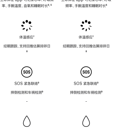
率、手腕温度、血氧和睡眠时长
6
5
频率、手腕温度和睡眠时长
6
,
脚
脚
脚
注
注
注
体温感应
7
体温感应
7
脚
脚
经期跟踪，支持回推估算排卵日
经期跟踪，支持回推估算排卵日
注
注
脚
8
脚
8
注
注
SOS 紧急联络
9
SOS 紧急联络
9
脚
脚
摔倒检测和车祸检测
9
摔倒检测和车祸检测
9
注
注
脚
脚
-
警
-
警
注
注
笛
笛
功
功
能
能
不
不