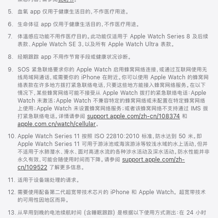
脚
5.
血氧 app 仅用于健康生活目的，不作医疗用途。
注
脚
6.
生命体征 app 仅用于健康生活目的，不作医疗用途。
注
脚
7.
体温感应功能不用作医疗目的。此功能仅适用于 Apple Watch Series 8 及后续
注
表款、Apple Watch SE 3，以及所有 Apple Watch Ultra 表款。
脚
8.
经期跟踪 app 不用作节育手段或健康状况诊断。
注
脚
9.
SOS 紧急联络要求你的 Apple Watch 启用蜂窝网络连接，或通过互联网使用无
注
线局域网通话，或需要你的 iPhone 在附近。你可以使用 Apple Watch 的蜂窝网
络表款在许多地方拨打紧急联络电话，只要这些地方能接入蜂窝网络服务。在以下
情况下，某些蜂窝网络可能不接受从 Apple Watch 拨打的紧急联络电话：Apple
Watch 未激活；Apple Watch 不兼容特定的蜂窝网络或未配置在特定蜂窝网络
上使用；Apple Watch 未设置蜂窝网络服务；或者该蜂窝网络不支持通过 IMS 拨
打紧急联络电话。详情请参阅
support.apple.com/zh-cn/108374
(在
和
apple.com.cn/watch/cellular
。
新
窗
脚
10.
Apple Watch Series 11 按照 ISO 22810:2010 标准，防水达到 50 米。即
口
注
Apple Watch Series 11 可用于游泳池或海滨游泳等较浅水域的水上活动，但并
中
不适用于水肺潜水、滑水、面对高速水流的各种涉水活动及深水活动。防水性能并非
打
永久有效，可能会随使用时间而下降。请参阅
support.apple.com/zh-
开)
cn/109522
了解更多信息。
脚
11.
适用于设备端处理的请求。
注
脚
12.
需要使用配备第二代超宽带技术芯片的 iPhone 和 Apple Watch。 超宽带技术
注
的可用性因地区而异。
脚
13.
从早用到晚的电池续航时间 (含睡眠跟踪) 是根据以下使用方式测出：在 24 小时