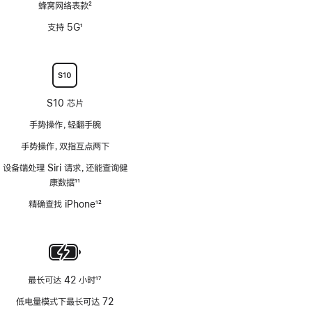
蜂窝网络表款
2
脚
支持 5G
1
注
脚
注
S10 芯片
手势操作，轻翻手腕
手势操作，双指互点两下
设备端处理 Siri 请求，还能查询健
康数据
11
脚
精确查找 iPhone
12
注
脚
注
最长可达 42 小时
17
脚
低电量模式下最长可达 72
注