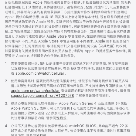
脚
∆ 折抵换购服务由 Apple 的折抵服务合作伙伴提供。折抵金额报价仅为预估价，实际折
中
注
抵金额可能低于预估价值，具体金额取决于设备的状况、配置、推出年份，以及发售国家
打
或地区。并非所有设备均有资格获得第三方折抵服务合作伙伴提供的设备折抵金额或
开)
Apple 提供的购新优惠。年满 18 周岁及以上者才可参与本计划。现有设备的折抵金额
可用于折抵购买新的 Apple 设备。实际折抵金额取决于收到的符合折抵条件的设备情
况是否与评估报价时你提供的设备描述相符合。可能需按照新设备的全额售价缴纳销售
税。店内折抵需出示政府颁发并附有照片的有效身份证件 (当地法律可能会要求存储该
信息)。该服务可能仅在部分 Apple Store 零售店提供，在线换购和店内换购的折抵金
额可能有所不同。某些 Apple Store 零售店可能有不同要求。Apple 的折抵服务合作
伙伴保留出于任何原因拒绝、取消任何折抵交易或限制任何设备 (及其数量) 的权利。
如需获得有关折抵及设备回收服务的更多信息，请咨询 Apple 的折抵服务合作伙伴。需
要遵守 Apple 的折抵服务合作伙伴的其他条款。
脚
1.
需要使用数据计划。5G 功能适用于特定国家或地区的特定运营商。速度基于现场
注
状况和不同运营商而可能有所差异。有关 5G 支持的详情，请联系你的运营商并查
看
apple.com.cn/watch/cellular
。
脚
2.
使用蜂窝网络时，需要使用移动通信服务计划。请联系你的服务提供商了解更多详
注
情。实际连接状况会因可用网络的不同而有所差异。不支持港澳台及国际漫游。访问
apple.com.cn/watch/cellular
查询适用的移动通信运营商及适用条件。请参阅
support.apple.com/zh-cn/HT207578
(在
了解更多设置使用说明。
新
脚
3.
移动心电图房颤提示软件适用于 Apple Watch Series 4 及后续表款 (不包括
窗
注
Apple Watch SE 表款)，可记录与导联 I 心电图类似的单通道心电图。移动心电
口
图房颤提示软件仅适合 22 岁及以上人群使用。有关使用移动心电图房颤提示软件
中
的注意事项和禁忌内容，请参阅
说明书
。
打
开)
脚
4.
心律不齐提示功能要求安装最新版本的 watchOS 和 iOS。此功能不适合 22 岁
注
以下或之前已确诊患有房颤的人群使用。有关使用心律不齐提示功能的注意事项和
禁忌内容，请参阅
说明书
。