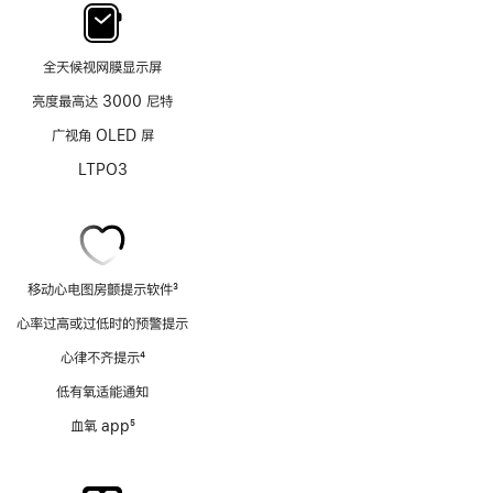
全天候视网膜显示屏
亮度最高达 3000 尼特
广视角 OLED 屏
LTPO3
移动心电图房颤提示软件
3
脚
心率过高或过低时的预警提示
注
心律不齐提示
4
脚
低有氧适能通知
注
血氧 app
5
脚
注