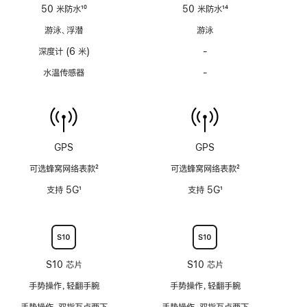
适
适
50 米防水
10
50 米防水
14
用
用
脚
脚
游泳、浮潜
游泳
注
注
深度计 (6 米)
-
深
度
水温传感器
-
水
计
温
(支
传
持
感
6
器
米
功
GPS
GPS
水
能
深)
可选蜂窝网络表款
2
可选蜂窝网络表款
2
不
功
脚
脚
适
支持 5G
1
支持 5G
1
能
注
注
用
脚
脚
不
注
注
适
用
S10 芯片
S10 芯片
手势操作，轻翻手腕
手势操作，轻翻手腕