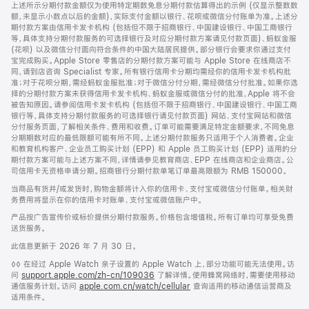
脚
注
上述所示分期付款金额仅为使用特定期数免息分期付款估算得出的示例 (仅显示整数数
额，未显示小数点以后的金额)，实际支付金额以银行、花呗或微信分付账单为准。上述分
期付款方案由信用卡发卡机构 (包括但不限于招商银行、中国建设银行、中国工商银行
等，具体支持分期付款服务的可选择银行及对应分期付款方案请见付款页面)、蚂蚁金服
(花呗) 以及微信分付面向符合条件的中国大陆居民提供。部分银行会要求你通过支付
宝完成购买。Apple Store 零售店的分期付款方案可能与 Apple Store 在线商店不
同，请到店咨询 Specialist 专家。所有银行信用卡分期均需经你的信用卡发卡机构批
准；对于花呗分期，需经蚂蚁金服批准；对于微信分付分期，需经微信分付批准。如果你选
择的分期付款方案未获得信用卡发卡机构、蚂蚁金服或微信分付的批准，Apple 将不会
被告知原因。请参阅信用卡发卡机构 (包括但不限于招商银行、中国建设银行、中国工商
银行等，具体支持分期付款服务的可选择银行请见付款页面) 网站、支付宝网站和微信
分付服务页面，了解相关条件、费用和收费。订单可能需要满足特定金额要求，不同免息
分期期数对应的最低限额可能有所不同。上述分期付款服务只适用于个人消费者。企业
和教育机构客户、企业员工购买计划 (EPP) 和 Apple 员工购买计划 (EPP) 适用的分
期付款方案可能与上述方案不同，详情请参见教育商店、EPP 在线商店和企业商店。公
司信用卡无资格申请分期。招商银行分期付款单笔订单最高限额为 RMB 150000。
当商品有货并/或发货时，购物金额将计入你的信用卡、支付宝或微信分付账单。相关财
务费用将显示在你的信用卡对账单、支付宝或微信账户中。
产品按广告宣传价或标价提供分期付款服务。价格包含增值税。所有订单均可享受免费
送货服务。
此信息更新于 2026 年 7 月 30 日。
脚
◊◊ 在经过 Apple Watch 亲子设置的 Apple Watch 上，部分功能可能无法使用。访
注
问
support.apple.com/zh-cn/109036
(在
了解详情。使用蜂窝网络时，需要使用移动
通信服务计划。访问
apple.com.cn/watch/cellular
新
查询适用的移动通信运营商及
适用条件。
窗
口