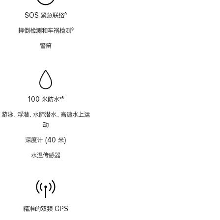
SOS 紧急联络
9
脚
摔倒检测和车祸检测
9
注
脚
警笛
注
100 米防水
16
脚
游泳、浮潜、水肺潜水、高速水上运
注
动
深度计 (40 米)
水温传感器
精准的双频 GPS