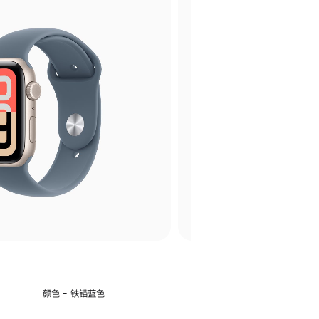
选
颜色 - 铁锚蓝色
择