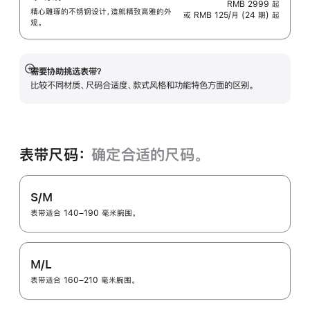
RMB 2999
起
精心雕琢的不锈钢设计，造就精致高雅的外
或 RMB 125/月 (24 期) 起
观。
需要协助挑选表带？
展
比较不同材质、尺码合适度、款式风格和功能特色方面的区别。
开
表带尺码：
确定合适的尺码。
S/M
表带适合 140–190 毫米腕围。
M/L
表带适合 160–210 毫米腕围。