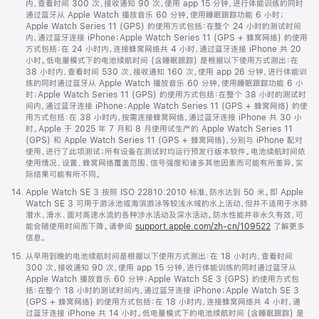
注
内，查看时间 300 次，接收通知 90 次，使用 app 15 分钟，进行体能训练的同时
通过蓝牙从 Apple Watch 播放音乐 60 分钟，使用睡眠跟踪功能 6 小时；
Apple Watch Series 11 (GPS) 的使用方式包括：在整个 24 小时的测试时间
内，通过蓝牙连接 iPhone；Apple Watch Series 11 (GPS + 蜂窝网络) 的使用
方式包括：在 24 小时内，连接蜂窝网络共 4 小时，通过蓝牙连接 iPhone 共 20
小时。低电量模式下的电池续航时间 (含睡眠跟踪) 是根据以下使用方式测出：在
38 小时内，查看时间 530 次，接收通知 160 次，使用 app 26 分钟，进行体能训
练的同时通过蓝牙从 Apple Watch 播放音乐 60 分钟，使用睡眠跟踪功能 6 小
时；Apple Watch Series 11 (GPS) 的使用方式包括：在整个 38 小时的测试时
间内，通过蓝牙连接 iPhone；Apple Watch Series 11 (GPS + 蜂窝网络) 的使
用方式包括：在 38 小时内，按需连接蜂窝网络，通过蓝牙连接 iPhone 共 30 小
时。Apple 于 2025 年 7 月和 8 月使用试生产的 Apple Watch Series 11
(GPS) 和 Apple Watch Series 11 (GPS + 蜂窝网络)，分别与 iPhone 配对
使用，进行了此项测试；所有设备在测试时均运行预发行版本软件。电池续航时间依
使用情况、设置、蜂窝网络覆盖范围、信号强度和诸多其他因素而可能有所差异，实
际结果可能有所不同。
脚
14.
Apple Watch SE 3 按照 ISO 22810:2010 标准，防水达到 50 米。即 Apple
注
Watch SE 3 可用于游泳池或海滨游泳等较浅水域的水上活动，但并不适用于水肺
潜水、滑水、面对高速水流的各种涉水活动及深水活动。防水性能并非永久有效，可
能会随使用时间而下降。请参阅
support.apple.com/zh-cn/109522
了解更多
信息。
脚
15.
从早用到晚的电池续航时间是根据以下使用方式测出：在 18 小时内，查看时间
注
300 次，接收通知 90 次，使用 app 15 分钟，进行体能训练的同时通过蓝牙从
Apple Watch 播放音乐 60 分钟；Apple Watch SE 3 (GPS) 的使用方式包
括：在整个 18 小时的测试时间内，通过蓝牙连接 iPhone；Apple Watch SE 3
(GPS + 蜂窝网络) 的使用方式包括：在 18 小时内，连接蜂窝网络共 4 小时，通
过蓝牙连接 iPhone 共 14 小时。低电量模式下的电池续航时间 (含睡眠跟踪) 是