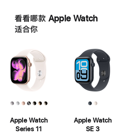
电
池
看看哪款 Apple Watch
适‍合‍你
Apple Watch
Apple Watch
Series 11
SE 3