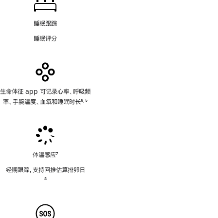
睡眠跟踪
睡眠评分
生命体征 app 可记录心率、呼吸频
率、手腕温度、血氧和睡眠时长
6
5
,
脚
脚
注
注
体温感应
7
脚
经期跟踪，支持回推估算排卵日
注
脚
8
注