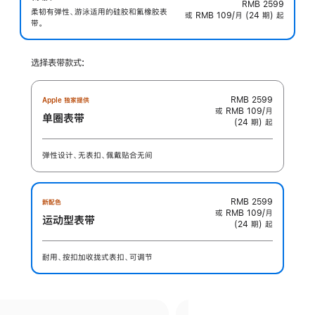
RMB 2599
柔韧有弹性、游泳适用的硅胶和氟橡胶表
或 RMB 109/月 (24 期) 起
带。
选择表带款式:
RMB 2599
Apple 独家提供
或 RMB 109/月
单圈表带
(24 期) 起
弹性设计、无表扣、佩戴贴合无间
RMB 2599
新配色
或 RMB 109/月
运动型表带
(24 期) 起
耐用、按扣加收拢式表扣、可调节