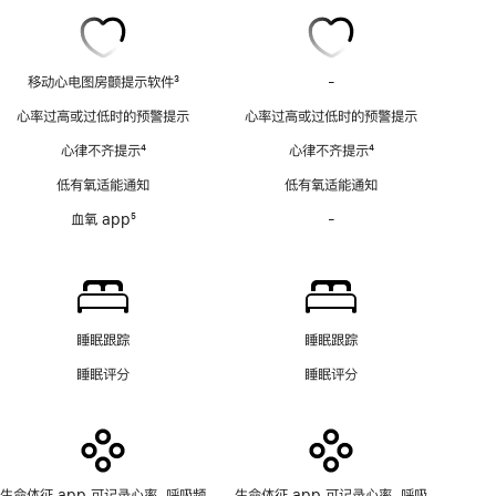
移动心电图房颤提示软件
3
-
移
脚
动
心率过高或过低时的预警提示
心率过高或过低时的预警提示
注
心
心律不齐提示
4
心律不齐提示
4
电
脚
脚
图
低有氧适能通知
低有氧适能通知
注
注
房
血氧 app
5
-
血
颤
脚
氧
提
注
app
示
功
软
能
件
不
功
睡眠跟踪
睡眠跟踪
适
能
睡眠评分
睡眠评分
用
不
适
用
生命体征 app 可记录心率、呼吸频
生命体征 app 可记录心率、呼吸