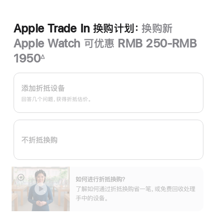
Apple Trade In 换购计划：
换购新
Apple Watch 可优惠 RMB 250-RMB
1950
∆
脚
Apple
注
Trade
添加折抵设备
In
回答几个问题，获得折抵估价。
换
购
计
不折抵换购
划：
如何进行折抵换购？
展
了解如何通过折抵换购省一笔，或免费回收处理
开
手中的设备。