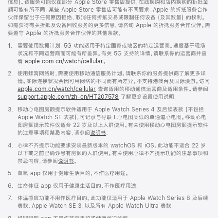
信息)。该服务可能仅在部分 Apple Store 零售店提供，在线换购和店内换购的折抵金
额可能有所不同。某些 Apple Store 零售店可能有不同要求。Apple 的折抵服务合作
伙伴保留出于任何原因拒绝、取消任何折抵交易或限制任何设备 (及其数量) 的权利。
如需获得有关折抵及设备回收服务的更多信息，请咨询 Apple 的折抵服务合作伙伴。需
要遵守 Apple 的折抵服务合作伙伴的其他条款。
脚
1.
需要使用数据计划。5G 功能适用于特定国家或地区的特定运营商。速度基于现场
注
状况和不同运营商而可能有所差异。有关 5G 支持的详情，请联系你的运营商并查
看
apple.com.cn/watch/cellular
。
脚
2.
使用蜂窝网络时，需要使用移动通信服务计划。请联系你的服务提供商了解更多详
注
情。实际连接状况会因可用网络的不同而有所差异。不支持港澳台及国际漫游。访问
apple.com.cn/watch/cellular
查询适用的移动通信运营商及适用条件。请参阅
support.apple.com/zh-cn/HT207578
(在
了解更多设置使用说明。
新
脚
3.
移动心电图房颤提示软件适用于 Apple Watch Series 4 及后续表款 (不包括
窗
注
Apple Watch SE 表款)，可记录与导联 I 心电图类似的单通道心电图。移动心电
口
图房颤提示软件仅适合 22 岁及以上人群使用。有关使用移动心电图房颤提示软件
中
的注意事项和禁忌内容，请参阅
说明书
。
打
开)
脚
4.
心律不齐提示功能要求安装最新版本的 watchOS 和 iOS。此功能不适合 22 岁
注
以下或之前已确诊患有房颤的人群使用。有关使用心律不齐提示功能的注意事项和
禁忌内容，请参阅
说明书
。
脚
5.
血氧 app 仅用于健康生活目的，不作医疗用途。
注
脚
6.
生命体征 app 仅用于健康生活目的，不作医疗用途。
注
脚
7.
体温感应功能不用作医疗目的。此功能仅适用于 Apple Watch Series 8 及后续
注
表款、Apple Watch SE 3，以及所有 Apple Watch Ultra 表款。