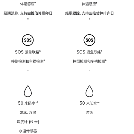
体温感应
7
体温感应
7
脚
脚
经期跟踪，支持回推估算排卵日
经期跟踪，支持回推估算排卵日
注
注
脚
8
脚
8
注
注
SOS 紧急联络
9
SOS 紧急联络
9
脚
脚
摔倒检测和车祸检测
9
摔倒检测和车祸检测
9
注
注
脚
脚
-
警
-
警
注
注
笛
笛
功
功
能
能
不
不
适
适
50 米防水
10
50 米防水
14
用
用
脚
脚
游泳、浮潜
游泳
注
注
深度计 (6 米)
-
深
度
水温传感器
-
水