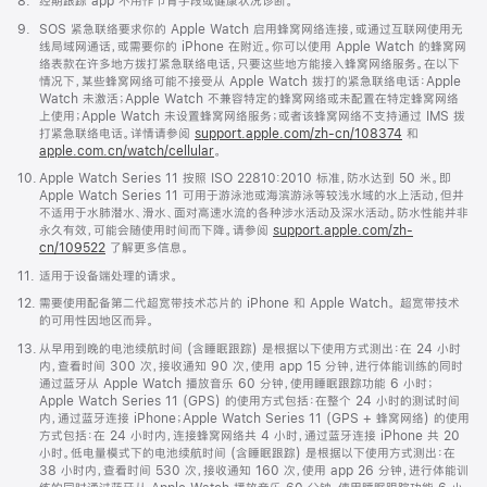
脚
8.
经期跟踪 app 不用作节育手段或健康状况诊断。
注
脚
9.
SOS 紧急联络要求你的 Apple Watch 启用蜂窝网络连接，或通过互联网使用无
注
线局域网通话，或需要你的 iPhone 在附近。你可以使用 Apple Watch 的蜂窝网
络表款在许多地方拨打紧急联络电话，只要这些地方能接入蜂窝网络服务。在以下
情况下，某些蜂窝网络可能不接受从 Apple Watch 拨打的紧急联络电话：Apple
Watch 未激活；Apple Watch 不兼容特定的蜂窝网络或未配置在特定蜂窝网络
上使用；Apple Watch 未设置蜂窝网络服务；或者该蜂窝网络不支持通过 IMS 拨
打紧急联络电话。详情请参阅
support.apple.com/zh-cn/108374
(在
和
apple.com.cn/watch/cellular
。
新
窗
脚
10.
Apple Watch Series 11 按照 ISO 22810:2010 标准，防水达到 50 米。即
口
注
Apple Watch Series 11 可用于游泳池或海滨游泳等较浅水域的水上活动，但并
中
不适用于水肺潜水、滑水、面对高速水流的各种涉水活动及深水活动。防水性能并非
打
永久有效，可能会随使用时间而下降。请参阅
support.apple.com/zh-
开)
cn/109522
了解更多信息。
脚
11.
适用于设备端处理的请求。
注
脚
12.
需要使用配备第二代超宽带技术芯片的 iPhone 和 Apple Watch。 超宽带技术
注
的可用性因地区而异。
脚
13.
从早用到晚的电池续航时间 (含睡眠跟踪) 是根据以下使用方式测出：在 24 小时
注
内，查看时间 300 次，接收通知 90 次，使用 app 15 分钟，进行体能训练的同时
通过蓝牙从 Apple Watch 播放音乐 60 分钟，使用睡眠跟踪功能 6 小时；
Apple Watch Series 11 (GPS) 的使用方式包括：在整个 24 小时的测试时间
内，通过蓝牙连接 iPhone；Apple Watch Series 11 (GPS + 蜂窝网络) 的使用
方式包括：在 24 小时内，连接蜂窝网络共 4 小时，通过蓝牙连接 iPhone 共 20
小时。低电量模式下的电池续航时间 (含睡眠跟踪) 是根据以下使用方式测出：在
38 小时内，查看时间 530 次，接收通知 160 次，使用 app 26 分钟，进行体能训