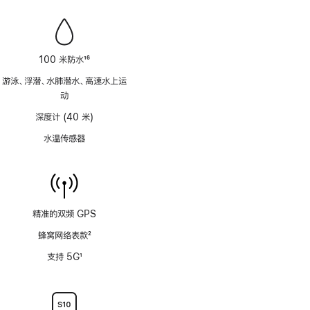
100 米防水
16
脚
游泳、浮潜、水肺潜水、高速水上运
注
动
深度计 (40 米)
水温传感器
精准的双频 GPS
蜂窝网络表款
2
脚
支持 5G
1
注
脚
注