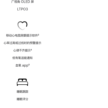
广视角 OLED 屏
LTPO3
移动心电图房颤提示软件
3
脚
心率过高或过低时的预警提示
注
心律不齐提示
4
脚
低有氧适能通知
注
血氧 app
5
脚
注
睡眠跟踪
睡眠评分