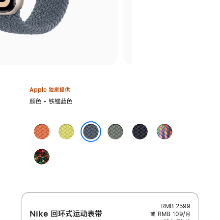
Apple 独家提供
选
颜色 - 铁锚蓝色
择
颜
姜
霓
灰
午
彩
色:
黄
虹
绿
夜
虹
铁锚蓝色
末
黄
色
色
版
Black
色
色
Unity
-
Unity
Connection
RMB 2599
Nike 回环式运动表带
或 RMB 109/月