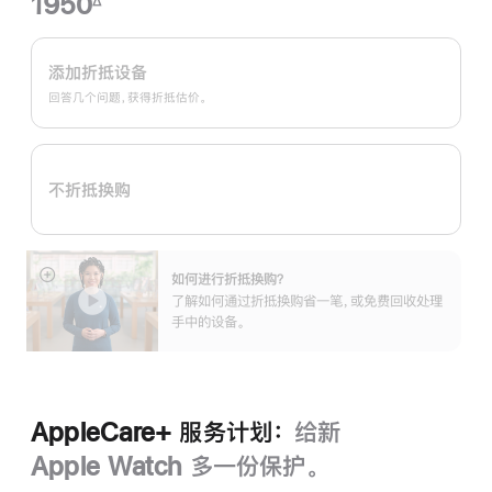
1950
∆
脚
Apple
注
Trade
添加折抵设备
In
回答几个问题，获得折抵估价。
换
购
计
不折抵换购
划：
如何进行折抵换购？
展
了解如何通过折抵换购省一笔，或免费回收处理
开
手中的设备。
AppleCare+ 服务计划：
给新
Apple Watch 多一份保护。