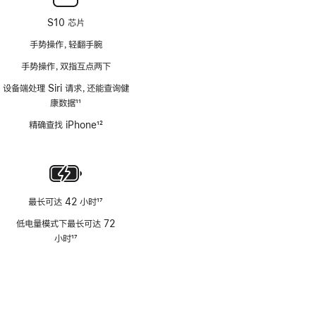
S10 芯片
手势操作，轻翻手腕
手势操作，双指互点两下
设备端处理 Siri 请求，还能查询健
康数据
11
脚
精确查找 iPhone
12
注
脚
注
最长可达 42 小时
17
脚
低电量模式下最长可达 72
注
小时
17
脚
注