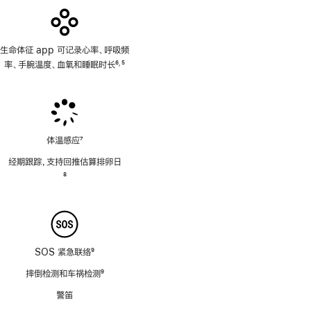
生命体征 app 可记录心率、呼吸频
率、手腕温度、血氧和睡眠时长
6
5
,
脚
脚
注
注
体温感应
7
脚
经期跟踪，支持回推估算排卵日
注
脚
8
注
SOS 紧急联络
9
脚
摔倒检测和车祸检测
9
注
脚
警笛
注