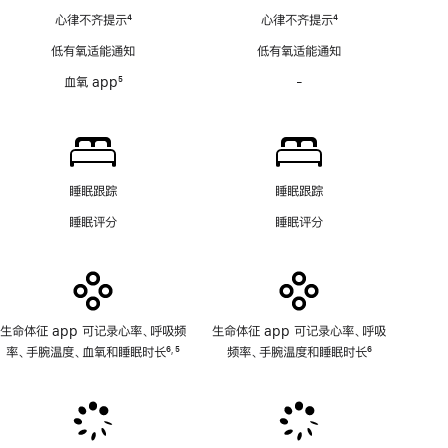
注
心
心律不齐提示
4
心律不齐提示
4
电
脚
脚
图
低有氧适能通知
低有氧适能通知
注
注
房
血氧 app
5
-
血
颤
脚
氧
提
注
app
示
功
软
能
件
不
功
睡眠跟踪
睡眠跟踪
适
能
睡眠评分
睡眠评分
用
不
适
用
生命体征 app 可记录心率、呼吸频
生命体征 app 可记录心率、呼吸
率、手腕温度、血氧和睡眠时长
6
5
频率、手腕温度和睡眠时长
6
,
脚
脚
脚
注
注
注