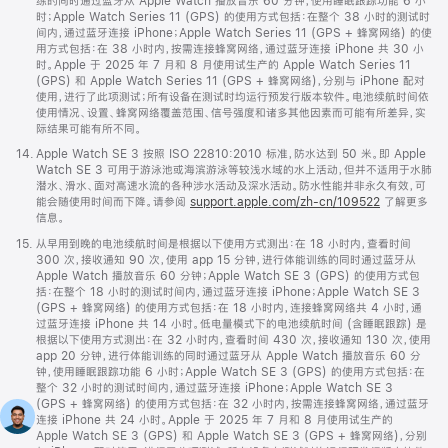
练的同时通过蓝牙从 Apple Watch 播放音乐 60 分钟，使用睡眠跟踪功能 6 小
时；Apple Watch Series 11 (GPS) 的使用方式包括：在整个 38 小时的测试时
间内，通过蓝牙连接 iPhone；Apple Watch Series 11 (GPS + 蜂窝网络) 的使
用方式包括：在 38 小时内，按需连接蜂窝网络，通过蓝牙连接 iPhone 共 30 小
时。Apple 于 2025 年 7 月和 8 月使用试生产的 Apple Watch Series 11
(GPS) 和 Apple Watch Series 11 (GPS + 蜂窝网络)，分别与 iPhone 配对
使用，进行了此项测试；所有设备在测试时均运行预发行版本软件。电池续航时间依
使用情况、设置、蜂窝网络覆盖范围、信号强度和诸多其他因素而可能有所差异，实
际结果可能有所不同。
脚
14.
Apple Watch SE 3 按照 ISO 22810:2010 标准，防水达到 50 米。即 Apple
注
Watch SE 3 可用于游泳池或海滨游泳等较浅水域的水上活动，但并不适用于水肺
潜水、滑水、面对高速水流的各种涉水活动及深水活动。防水性能并非永久有效，可
能会随使用时间而下降。请参阅
support.apple.com/zh-cn/109522
了解更多
信息。
脚
15.
从早用到晚的电池续航时间是根据以下使用方式测出：在 18 小时内，查看时间
注
300 次，接收通知 90 次，使用 app 15 分钟，进行体能训练的同时通过蓝牙从
Apple Watch 播放音乐 60 分钟；Apple Watch SE 3 (GPS) 的使用方式包
括：在整个 18 小时的测试时间内，通过蓝牙连接 iPhone；Apple Watch SE 3
(GPS + 蜂窝网络) 的使用方式包括：在 18 小时内，连接蜂窝网络共 4 小时，通
过蓝牙连接 iPhone 共 14 小时。低电量模式下的电池续航时间 (含睡眠跟踪) 是
根据以下使用方式测出：在 32 小时内，查看时间 430 次，接收通知 130 次，使用
app 20 分钟，进行体能训练的同时通过蓝牙从 Apple Watch 播放音乐 60 分
钟，使用睡眠跟踪功能 6 小时；Apple Watch SE 3 (GPS) 的使用方式包括：在
整个 32 小时的测试时间内，通过蓝牙连接 iPhone；Apple Watch SE 3
(GPS + 蜂窝网络) 的使用方式包括：在 32 小时内，按需连接蜂窝网络，通过蓝牙
连接 iPhone 共 24 小时。Apple 于 2025 年 7 月和 8 月使用试生产的
Apple Watch SE 3 (GPS) 和 Apple Watch SE 3 (GPS + 蜂窝网络)，分别