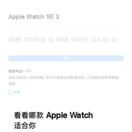
Apple Watch SE 3
RMB 2599
起
或 RMB 109/月 (24 期) 起
继续
需要考虑一下？
将此设备加入你的收藏，即可先保留全部配置选择，之后随时回来再继续
选购。
收藏
电
池
看看哪款 Apple Watch
适‍合‍你