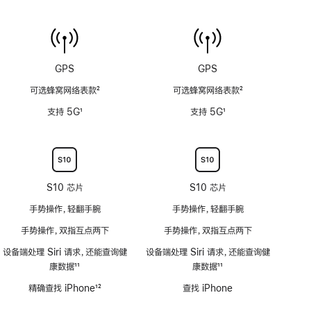
计
温
(支
传
持
感
6
器
米
功
GPS
GPS
水
能
深)
可选蜂窝网络表款
2
可选蜂窝网络表款
2
不
功
脚
脚
适
支持 5G
1
支持 5G
1
能
注
注
用
脚
脚
不
注
注
适
用
S10 芯片
S10 芯片
手势操作，轻翻手腕
手势操作，轻翻手腕
手势操作，双指互点两下
手势操作，双指互点两下
设备端处理 Siri 请求，还能查询健
设备端处理 Siri 请求，还能查询健
康数据
11
康数据
11
脚
脚
精确查找 iPhone
12
查找 iPhone
注
注
脚