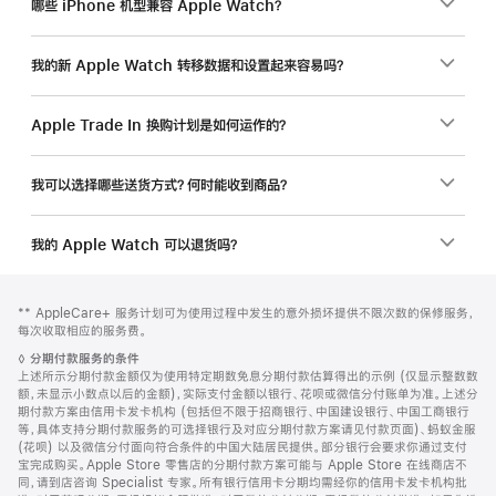
哪些 iPhone 机型兼容 Apple Watch？
我的新 Apple Watch 转移数据和设置起来容易吗？
Apple Trade In 换购计划是如何运作的？
我可以选择哪些送货方式？何时能收到商品？
我的 Apple Watch 可以退货吗？
网
脚
脚
** AppleCare+ 服务计划可为使用过程中发生的意外损坏提供不限次数的保修服务，
注
页
注
每次收取相应的服务费。
页
脚
◊
分期付款服务的条件
脚
注
上述所示分期付款金额仅为使用特定期数免息分期付款估算得出的示例 (仅显示整数数
额，未显示小数点以后的金额)，实际支付金额以银行、花呗或微信分付账单为准。上述分
期付款方案由信用卡发卡机构 (包括但不限于招商银行、中国建设银行、中国工商银行
等，具体支持分期付款服务的可选择银行及对应分期付款方案请见付款页面)、蚂蚁金服
(花呗) 以及微信分付面向符合条件的中国大陆居民提供。部分银行会要求你通过支付
宝完成购买。Apple Store 零售店的分期付款方案可能与 Apple Store 在线商店不
同，请到店咨询 Specialist 专家。所有银行信用卡分期均需经你的信用卡发卡机构批