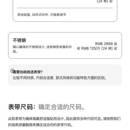
(24 期) 起
质地轻盈、回环式扣件、可随意调节
不锈钢
RMB 2999
起
精心雕琢的不锈钢设计，造就精致高雅的外
或 RMB 125/月 (24 期) 起
观。
需要协助挑选表带？
展
比较不同材质、尺码合适度、款式风格和功能特色方面的区别。
开
表带尺码：
确定合适的尺码。
此款表带为确保佩戴舒适服帖而设计，因此提供多种尺码可选。请按照我们
的指南测量腕围来确定适合你的表带尺码。