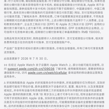
准；对于花呗分期，需经蚂蚁金服批准；对于微信分付分期，需经微信分付批准。如果你选
择的分期付款方案未获得信用卡发卡机构、蚂蚁金服或微信分付的批准，Apple 将不会
被告知原因。请参阅信用卡发卡机构 (包括但不限于招商银行、中国建设银行、中国工商
银行等，具体支持分期付款服务的可选择银行请见付款页面) 网站、支付宝网站和微信
分付服务页面，了解相关条件、费用和收费。订单可能需要满足特定金额要求，不同免息
分期期数对应的最低限额可能有所不同。上述分期付款服务只适用于个人消费者。企业
和教育机构客户、企业员工购买计划 (EPP) 和 Apple 员工购买计划 (EPP) 适用的分
期付款方案可能与上述方案不同，详情请参见教育商店、EPP 在线商店和企业商店。公
司信用卡无资格申请分期。招商银行分期付款单笔订单最高限额为 RMB 150000。
当商品有货并/或发货时，购物金额将计入你的信用卡、支付宝或微信分付账单。相关财
务费用将显示在你的信用卡对账单、支付宝或微信账户中。
产品按广告宣传价或标价提供分期付款服务。价格包含增值税。所有订单均可享受免费
送货服务。
此信息更新于 2026 年 7 月 30 日。
脚
◊◊ 在经过 Apple Watch 亲子设置的 Apple Watch 上，部分功能可能无法使用。访
注
问
support.apple.com/zh-cn/109036
(在
了解详情。使用蜂窝网络时，需要使用移动
通信服务计划。访问
apple.com.cn/watch/cellular
新
查询适用的移动通信运营商及
适用条件。
窗
口
脚
∆ 折抵换购服务由 Apple 的折抵服务合作伙伴提供。折抵金额报价仅为预估价，实际折
中
注
抵金额可能低于预估价值，具体金额取决于设备的状况、配置、推出年份，以及发售国家
打
或地区。并非所有设备均有资格获得第三方折抵服务合作伙伴提供的设备折抵金额或
开)
Apple 提供的购新优惠。年满 18 周岁及以上者才可参与本计划。现有设备的折抵金额
可用于折抵购买新的 Apple 设备。实际折抵金额取决于收到的符合折抵条件的设备情
况是否与评估报价时你提供的设备描述相符合。可能需按照新设备的全额售价缴纳销售
税。店内折抵需出示政府颁发并附有照片的有效身份证件 (当地法律可能会要求存储该