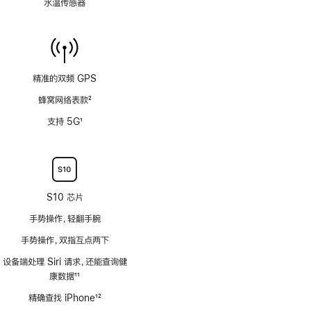
水温传感器
精准的双频 GPS
蜂窝网络表款
2
脚
支持 5G
1
注
脚
注
S10 芯片
手势操作，轻翻手腕
手势操作，双指互点两下
设备端处理 Siri 请求，还能查询健
康数据
11
脚
精确查找 iPhone
12
注