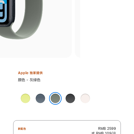
Apple 独家提供
选
颜色 - 灰绿色
择
颜
霓
铁
黑
淡
色:
虹
锚
色
桃
灰绿色
黄
蓝
粉
色
色
色
RMB 2599
新配色
或 RMB 109/月