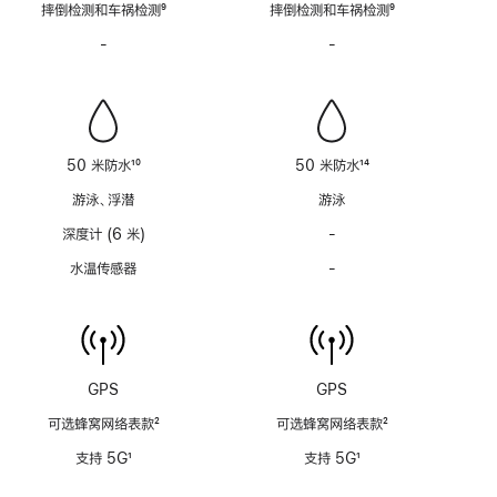
摔倒检测和车祸检测
9
摔倒检测和车祸检测
9
注
注
脚
脚
-
警
-
警
注
注
笛
笛
功
功
能
能
不
不
适
适
50 米防水
10
50 米防水
14
用
用
脚
脚
游泳、浮潜
游泳
注
注
深度计 (6 米)
-
深
度
水温传感器
-
水
计
温
(支
传
持
感
6
器
米
功
GPS
GPS
水
能
深)
可选蜂窝网络表款
2
可选蜂窝网络表款
2
不
功
脚
脚
适
支持 5G
1
支持 5G
1
能
注
注
用
脚
脚
不