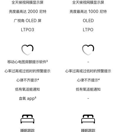
全天候视网膜显示屏
全天候视网膜显示屏
亮度最高达 2000 尼特
亮度最高达 1000 尼特
广视角 OLED 屏
OLED
LTPO3
LTPO
移动心电图房颤提示软件
3
-
移
脚
动
心率过高或过低时的预警提示
心率过高或过低时的预警提示
注
心
心律不齐提示
4
心律不齐提示
4
电
脚
脚
图
低有氧适能通知
低有氧适能通知
注
注
房
血氧 app
5
-
血
颤
脚
氧
提
注
app
示
功
软
能
件
不
功
睡眠跟踪
睡眠跟踪