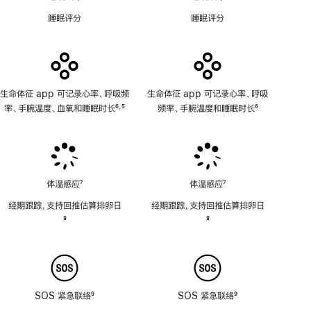
适
能
睡眠评分
睡眠评分
用
不
适
用
生命体征 app 可记录心率、呼吸频
生命体征 app 可记录心率、呼吸
率、手腕温度、血氧和睡眠时长
6
5
频率、手腕温度和睡眠时长
6
,
脚
脚
脚
注
注
注
体温感应
7
体温感应
7
脚
脚
经期跟踪，支持回推估算排卵日
经期跟踪，支持回推估算排卵日
注
注
脚
8
脚
8
注
注
SOS 紧急联络
9
SOS 紧急联络
9
脚
脚