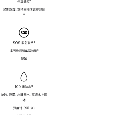
体温感应
7
脚
经期跟踪，支持回推估算排卵日
注
脚
8
注
SOS 紧急联络
9
脚
摔倒检测和车祸检测
9
注
脚
警笛
注
100 米防水
16
脚
游泳、浮潜、水肺潜水、高速水上运
注
动
深度计 (40 米)