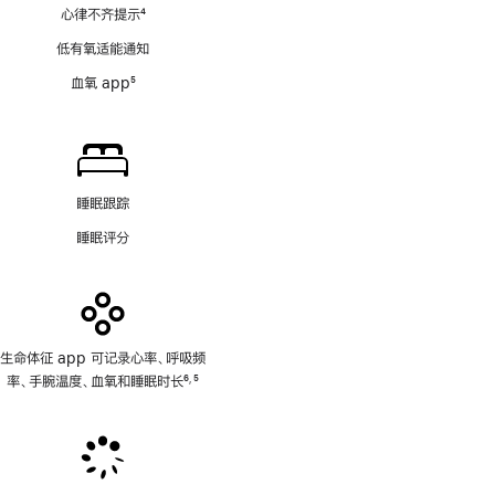
心律不齐提示
4
脚
低有氧适能通知
注
血氧 app
5
脚
注
睡眠跟踪
睡眠评分
生命体征 app 可记录心率、呼吸频
率、手腕温度、血氧和睡眠时长
6
5
,
脚
脚
注
注