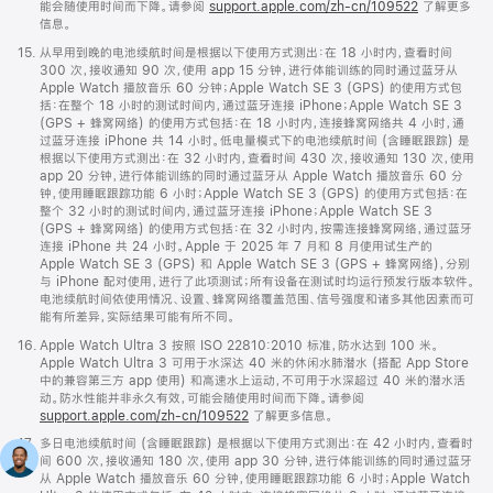
能会随使用时间而下降。请参阅
support.apple.com/zh-cn/109522
了解更多
信息。
脚
15.
从早用到晚的电池续航时间是根据以下使用方式测出：在 18 小时内，查看时间
注
300 次，接收通知 90 次，使用 app 15 分钟，进行体能训练的同时通过蓝牙从
Apple Watch 播放音乐 60 分钟；Apple Watch SE 3 (GPS) 的使用方式包
括：在整个 18 小时的测试时间内，通过蓝牙连接 iPhone；Apple Watch SE 3
(GPS + 蜂窝网络) 的使用方式包括：在 18 小时内，连接蜂窝网络共 4 小时，通
过蓝牙连接 iPhone 共 14 小时。低电量模式下的电池续航时间 (含睡眠跟踪) 是
根据以下使用方式测出：在 32 小时内，查看时间 430 次，接收通知 130 次，使用
app 20 分钟，进行体能训练的同时通过蓝牙从 Apple Watch 播放音乐 60 分
钟，使用睡眠跟踪功能 6 小时；Apple Watch SE 3 (GPS) 的使用方式包括：在
整个 32 小时的测试时间内，通过蓝牙连接 iPhone；Apple Watch SE 3
(GPS + 蜂窝网络) 的使用方式包括：在 32 小时内，按需连接蜂窝网络，通过蓝牙
连接 iPhone 共 24 小时。Apple 于 2025 年 7 月和 8 月使用试生产的
Apple Watch SE 3 (GPS) 和 Apple Watch SE 3 (GPS + 蜂窝网络)，分别
与 iPhone 配对使用，进行了此项测试；所有设备在测试时均运行预发行版本软件。
电池续航时间依使用情况、设置、蜂窝网络覆盖范围、信号强度和诸多其他因素而可
能有所差异，实际结果可能有所不同。
脚
16.
Apple Watch Ultra 3 按照 ISO 22810:2010 标准，防水达到 100 米。
注
Apple Watch Ultra 3 可用于水深达 40 米的休闲水肺潜水 (搭配 App Store
中的兼容第三方 app 使用) 和高速水上运动，不可用于水深超过 40 米的潜水活
动。防水性能并非永久有效，可能会随使用时间而下降。请参阅
support.apple.com/zh-cn/109522
了解更多信息。
脚
17.
多日电池续航时间 (含睡眠跟踪) 是根据以下使用方式测出：在 42 小时内，查看时
注
间 600 次，接收通知 180 次，使用 app 30 分钟，进行体能训练的同时通过蓝牙
从 Apple Watch 播放音乐 60 分钟，使用睡眠跟踪功能 6 小时；Apple Watch