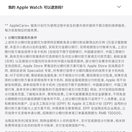
我的 Apple Watch 可以退货吗？
网
脚
脚
** AppleCare+ 服务计划可为使用过程中发生的意外损坏提供不限次数的保修服务，
注
页
注
每次收取相应的服务费。
页
脚
◊
分期付款服务的条件
脚
注
上述所示分期付款金额仅为使用特定期数免息分期付款估算得出的示例 (仅显示整数数
额，未显示小数点以后的金额)，实际支付金额以银行、花呗或微信分付账单为准。上述分
期付款方案由信用卡发卡机构 (包括但不限于招商银行、中国建设银行、中国工商银行
等，具体支持分期付款服务的可选择银行及对应分期付款方案请见付款页面)、蚂蚁金服
(花呗) 以及微信分付面向符合条件的中国大陆居民提供。部分银行会要求你通过支付
宝完成购买。Apple Store 零售店的分期付款方案可能与 Apple Store 在线商店不
同，请到店咨询 Specialist 专家。所有银行信用卡分期均需经你的信用卡发卡机构批
准；对于花呗分期，需经蚂蚁金服批准；对于微信分付分期，需经微信分付批准。如果你选
择的分期付款方案未获得信用卡发卡机构、蚂蚁金服或微信分付的批准，Apple 将不会
被告知原因。请参阅信用卡发卡机构 (包括但不限于招商银行、中国建设银行、中国工商
银行等，具体支持分期付款服务的可选择银行请见付款页面) 网站、支付宝网站和微信
分付服务页面，了解相关条件、费用和收费。订单可能需要满足特定金额要求，不同免息
分期期数对应的最低限额可能有所不同。上述分期付款服务只适用于个人消费者。企业
和教育机构客户、企业员工购买计划 (EPP) 和 Apple 员工购买计划 (EPP) 适用的分
期付款方案可能与上述方案不同，详情请参见教育商店、EPP 在线商店和企业商店。公
司信用卡无资格申请分期。招商银行分期付款单笔订单最高限额为 RMB 150000。
当商品有货并/或发货时，购物金额将计入你的信用卡、支付宝或微信分付账单。相关财
务费用将显示在你的信用卡对账单、支付宝或微信账户中。