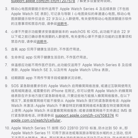
support.apple.com/zh-cn/HT207578
(在
了解更多设置使用说明。
新
脚
3.
移动心电图房颤提示软件适用于 Apple Watch Series 4 及后续表款 (不包括
窗
注
Apple Watch SE 表款)，可记录与导联 I 心电图类似的单通道心电图。移动心电
口
图房颤提示软件仅适合 22 岁及以上人群使用。有关使用移动心电图房颤提示软件
中
的注意事项和禁忌内容，请参阅
说明书
。
打
开)
脚
4.
心律不齐提示功能要求安装最新版本的 watchOS 和 iOS。此功能不适合 22 岁
注
以下或之前已确诊患有房颤的人群使用。有关使用心律不齐提示功能的注意事项和
禁忌内容，请参阅
说明书
。
脚
5.
血氧 app 仅用于健康生活目的，不作医疗用途。
注
脚
6.
生命体征 app 仅用于健康生活目的，不作医疗用途。
注
脚
7.
体温感应功能不用作医疗目的。此功能仅适用于 Apple Watch Series 8 及后续
注
表款、Apple Watch SE 3，以及所有 Apple Watch Ultra 表款。
脚
8.
经期跟踪 app 不用作节育手段或健康状况诊断。
注
脚
9.
SOS 紧急联络要求你的 Apple Watch 启用蜂窝网络连接，或通过互联网使用无
注
线局域网通话，或需要你的 iPhone 在附近。你可以使用 Apple Watch 的蜂窝网
络表款在许多地方拨打紧急联络电话，只要这些地方能接入蜂窝网络服务。在以下
情况下，某些蜂窝网络可能不接受从 Apple Watch 拨打的紧急联络电话：Apple
Watch 未激活；Apple Watch 不兼容特定的蜂窝网络或未配置在特定蜂窝网络
上使用；Apple Watch 未设置蜂窝网络服务；或者该蜂窝网络不支持通过 IMS 拨
打紧急联络电话。详情请参阅
support.apple.com/zh-cn/108374
(在
和
apple.com.cn/watch/cellular
。
新
窗
脚
10.
Apple Watch Series 11 按照 ISO 22810:2010 标准，防水达到 50 米。即
口
注
Apple Watch Series 11 可用于游泳池或海滨游泳等较浅水域的水上活动，但并
中