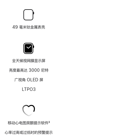
49 毫米钛金属表壳
全天候视网膜显示屏
亮度最高达 3000 尼特
广视角 OLED 屏
LTPO3
移动心电图房颤提示软件
3
脚
心率过高或过低时的预警提示
注