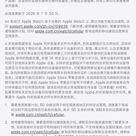
产品按广告宣传价或标价提供分期付款服务。价格包含增值税。所有订单均可享受免费
送货服务。
此信息更新于 2026 年 7 月 30 日。
脚
◊◊ 在经过 Apple Watch 亲子设置的 Apple Watch 上，部分功能可能无法使用。访
注
问
support.apple.com/zh-cn/109036
(在
了解详情。使用蜂窝网络时，需要使用移动
通信服务计划。访问
apple.com.cn/watch/cellular
新
查询适用的移动通信运营商及
适用条件。
窗
口
脚
∆ 折抵换购服务由 Apple 的折抵服务合作伙伴提供。折抵金额报价仅为预估价，实际折
中
注
抵金额可能低于预估价值，具体金额取决于设备的状况、配置、推出年份，以及发售国家
打
或地区。并非所有设备均有资格获得第三方折抵服务合作伙伴提供的设备折抵金额或
开)
Apple 提供的购新优惠。年满 18 周岁及以上者才可参与本计划。现有设备的折抵金额
可用于折抵购买新的 Apple 设备。实际折抵金额取决于收到的符合折抵条件的设备情
况是否与评估报价时你提供的设备描述相符合。可能需按照新设备的全额售价缴纳销售
税。店内折抵需出示政府颁发并附有照片的有效身份证件 (当地法律可能会要求存储该
信息)。该服务可能仅在部分 Apple Store 零售店提供，在线换购和店内换购的折抵金
额可能有所不同。某些 Apple Store 零售店可能有不同要求。Apple 的折抵服务合作
伙伴保留出于任何原因拒绝、取消任何折抵交易或限制任何设备 (及其数量) 的权利。
如需获得有关折抵及设备回收服务的更多信息，请咨询 Apple 的折抵服务合作伙伴。需
要遵守 Apple 的折抵服务合作伙伴的其他条款。
脚
1.
需要使用数据计划。5G 功能适用于特定国家或地区的特定运营商。速度基于现场
注
状况和不同运营商而可能有所差异。有关 5G 支持的详情，请联系你的运营商并查
看
apple.com.cn/watch/cellular
。
脚
2.
使用蜂窝网络时，需要使用移动通信服务计划。请联系你的服务提供商了解更多详
注
情。实际连接状况会因可用网络的不同而有所差异。不支持港澳台及国际漫游。访问
apple.com.cn/watch/cellular
查询适用的移动通信运营商及适用条件。请参阅