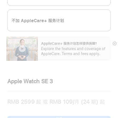
不加 AppleCare+ 服务计划
AppleCare+ 服务计划怎样提供保⁠障？
展
Explore the features and coverage of
开
AppleCare. Terms and fees apply.
Apple Watch SE 3
RMB 2599
起
或 RMB 109/月 (24 期) 起