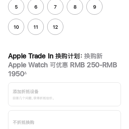
5
6
7
8
9
10
11
12
Apple Trade In 换购计划：
换购新
Apple Watch 可优惠 RMB 250-RMB
1950
∆
脚
Apple
注
Trade
添加折抵设备
In
回答几个问题，获得折抵估价。
换
购
计
不折抵换购
划：