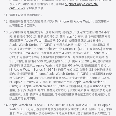
不适用于水肺潜水、滑水、面对高速水流的各种涉水活动及深水活动。防水性能并非
打
永久有效，可能会随使用时间而下降。请参阅
support.apple.com/zh-
开)
cn/109522
了解更多信息。
脚
11.
适用于设备端处理的请求。
注
脚
12.
需要使用配备第二代超宽带技术芯片的 iPhone 和 Apple Watch。 超宽带技术
注
的可用性因地区而异。
脚
13.
从早用到晚的电池续航时间 (含睡眠跟踪) 是根据以下使用方式测出：在 24 小时
注
内，查看时间 300 次，接收通知 90 次，使用 app 15 分钟，进行体能训练的同时
通过蓝牙从 Apple Watch 播放音乐 60 分钟，使用睡眠跟踪功能 6 小时；
Apple Watch Series 11 (GPS) 的使用方式包括：在整个 24 小时的测试时间
内，通过蓝牙连接 iPhone；Apple Watch Series 11 (GPS + 蜂窝网络) 的使用
方式包括：在 24 小时内，连接蜂窝网络共 4 小时，通过蓝牙连接 iPhone 共 20
小时。低电量模式下的电池续航时间 (含睡眠跟踪) 是根据以下使用方式测出：在
38 小时内，查看时间 530 次，接收通知 160 次，使用 app 26 分钟，进行体能训
练的同时通过蓝牙从 Apple Watch 播放音乐 60 分钟，使用睡眠跟踪功能 6 小
时；Apple Watch Series 11 (GPS) 的使用方式包括：在整个 38 小时的测试时
间内，通过蓝牙连接 iPhone；Apple Watch Series 11 (GPS + 蜂窝网络) 的使
用方式包括：在 38 小时内，按需连接蜂窝网络，通过蓝牙连接 iPhone 共 30 小
时。Apple 于 2025 年 7 月和 8 月使用试生产的 Apple Watch Series 11
(GPS) 和 Apple Watch Series 11 (GPS + 蜂窝网络)，分别与 iPhone 配对
使用，进行了此项测试；所有设备在测试时均运行预发行版本软件。电池续航时间依
使用情况、设置、蜂窝网络覆盖范围、信号强度和诸多其他因素而可能有所差异，实
际结果可能有所不同。
脚
14.
Apple Watch SE 3 按照 ISO 22810:2010 标准，防水达到 50 米。即 Apple
注
Watch SE 3 可用于游泳池或海滨游泳等较浅水域的水上活动，但并不适用于水肺
潜水、滑水、面对高速水流的各种涉水活动及深水活动。防水性能并非永久有效，可