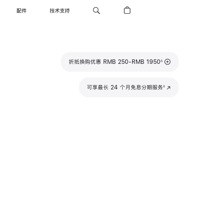
配件
技术支持
脚
折抵换购优惠 RMB 250-RMB 1950
∆
注
脚
可享最长 24 个月免息分期服务
(在
◊
注
新
窗
口
中
打
开)