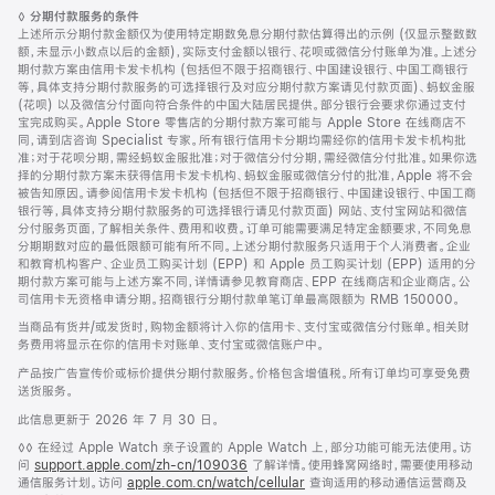
页
脚
◊
分期付款服务的条件
脚
注
上述所示分期付款金额仅为使用特定期数免息分期付款估算得出的示例 (仅显示整数数
额，未显示小数点以后的金额)，实际支付金额以银行、花呗或微信分付账单为准。上述分
期付款方案由信用卡发卡机构 (包括但不限于招商银行、中国建设银行、中国工商银行
等，具体支持分期付款服务的可选择银行及对应分期付款方案请见付款页面)、蚂蚁金服
(花呗) 以及微信分付面向符合条件的中国大陆居民提供。部分银行会要求你通过支付
宝完成购买。Apple Store 零售店的分期付款方案可能与 Apple Store 在线商店不
同，请到店咨询 Specialist 专家。所有银行信用卡分期均需经你的信用卡发卡机构批
准；对于花呗分期，需经蚂蚁金服批准；对于微信分付分期，需经微信分付批准。如果你选
择的分期付款方案未获得信用卡发卡机构、蚂蚁金服或微信分付的批准，Apple 将不会
被告知原因。请参阅信用卡发卡机构 (包括但不限于招商银行、中国建设银行、中国工商
银行等，具体支持分期付款服务的可选择银行请见付款页面) 网站、支付宝网站和微信
分付服务页面，了解相关条件、费用和收费。订单可能需要满足特定金额要求，不同免息
分期期数对应的最低限额可能有所不同。上述分期付款服务只适用于个人消费者。企业
和教育机构客户、企业员工购买计划 (EPP) 和 Apple 员工购买计划 (EPP) 适用的分
期付款方案可能与上述方案不同，详情请参见教育商店、EPP 在线商店和企业商店。公
司信用卡无资格申请分期。招商银行分期付款单笔订单最高限额为 RMB 150000。
当商品有货并/或发货时，购物金额将计入你的信用卡、支付宝或微信分付账单。相关财
务费用将显示在你的信用卡对账单、支付宝或微信账户中。
产品按广告宣传价或标价提供分期付款服务。价格包含增值税。所有订单均可享受免费
送货服务。
此信息更新于 2026 年 7 月 30 日。
脚
◊◊ 在经过 Apple Watch 亲子设置的 Apple Watch 上，部分功能可能无法使用。访
注
问
support.apple.com/zh-cn/109036
(在
了解详情。使用蜂窝网络时，需要使用移动
通信服务计划。访问
apple.com.cn/watch/cellular
新
查询适用的移动通信运营商及