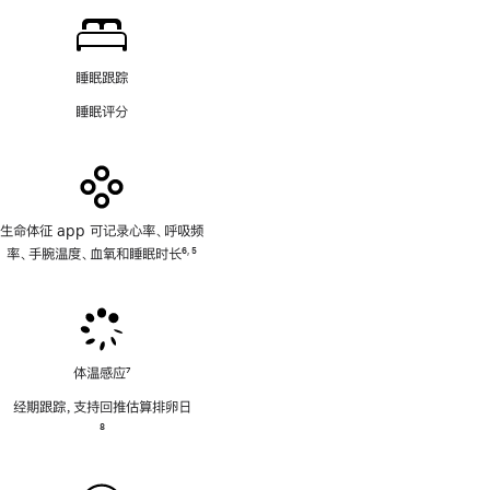
注
睡眠跟踪
睡眠评分
生命体征 app 可记录心率、呼吸频
率、手腕温度、血氧和睡眠时长
6
5
,
脚
脚
注
注
体温感应
7
脚
经期跟踪，支持回推估算排卵日
注
脚
8
注