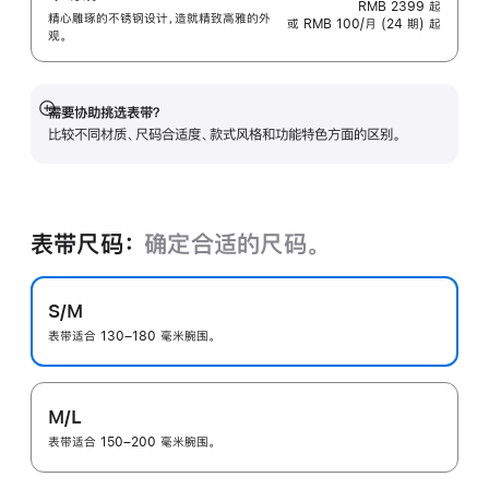
RMB 2399
起
精心雕琢的不锈钢设计，造就精致高雅的外
或 RMB 100/月 (24 期) 起
观。
需要协助挑选表带？
展
比较不同材质、尺码合适度、款式风格和功能特色方面的区别。
开
表带尺码：
确定合适的尺码。
S/M
表带适合 130–180 毫米腕围。
M/L
表带适合 150–200 毫米腕围。