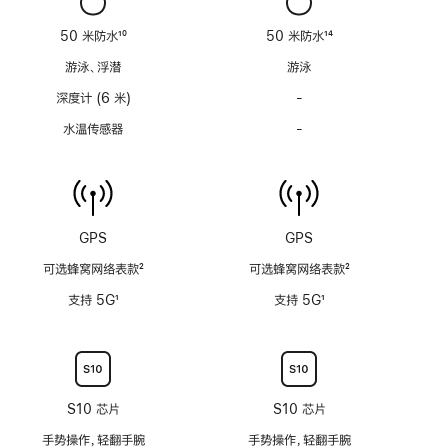
不
不
适
适
50 米防水
10
50 米防水
14
用
用
脚
脚
游泳、浮潜
游泳
注
注
深度计 (6 米)
-
深
度
水温传感器
-
水
计
温
(支
传
持
感
6
器
米
功
GPS
GPS
水
能
深)
可选蜂窝网络表款
2
可选蜂窝网络表款
2
不
功
脚
脚
适
支持 5G
1
支持 5G
1
能
注
注
用
脚
脚
不
注
注
适
用
S10 芯片
S10 芯片
手势操作，轻翻手腕
手势操作，轻翻手腕