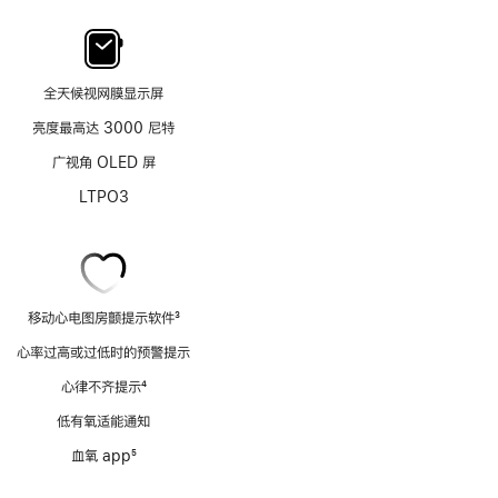
全天候视网膜显示屏
亮度最高达 3000 尼特
广视角 OLED 屏
LTPO3
移动心电图房颤提示软件
3
脚
心率过高或过低时的预警提示
注
心律不齐提示
4
脚
低有氧适能通知
注
血氧 app
5
脚