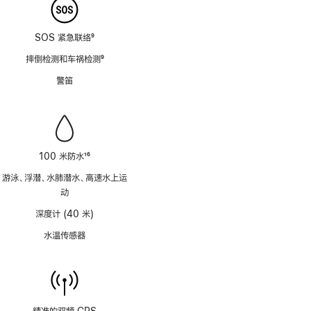
SOS 紧急联络
9
脚
摔倒检测和车祸检测
9
注
脚
警笛
注
100 米防水
16
脚
游泳、浮潜、水肺潜水、高速水上运
注
动
深度计 (40 米)
水温传感器
精准的双频 GPS