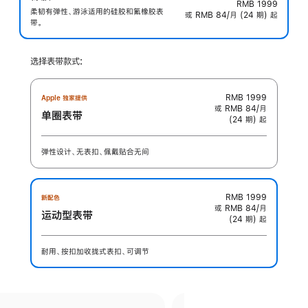
RMB 1999
柔韧有弹性、游泳适用的硅胶和氟橡胶表
或 RMB 84/月 (24 期) 起
带。
选择表带款式:
RMB 1999
Apple 独家提供
或 RMB 84/月
单圈表带
(24 期) 起
弹性设计、无表扣、佩戴贴合无间
RMB 1999
新配色
或 RMB 84/月
运动型表带
(24 期) 起
耐用、按扣加收拢式表扣、可调节