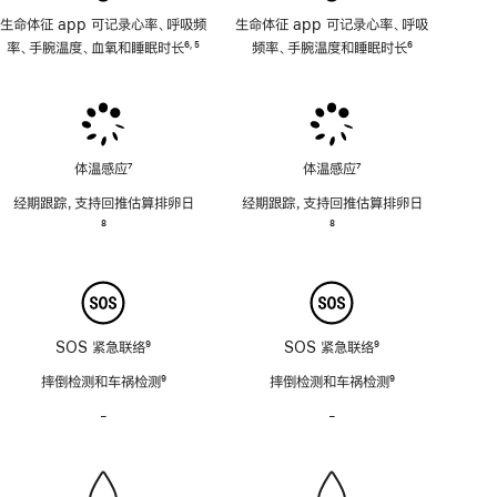
生命体征 app 可记录心率、呼吸频
生命体征 app 可记录心率、呼吸
率、手腕温度、血氧和睡眠时长
6
5
频率、手腕温度和睡眠时长
6
,
脚
脚
脚
注
注
注
体温感应
7
体温感应
7
脚
脚
经期跟踪，支持回推估算排卵日
经期跟踪，支持回推估算排卵日
注
注
脚
8
脚
8
注
注
SOS 紧急联络
9
SOS 紧急联络
9
脚
脚
摔倒检测和车祸检测
9
摔倒检测和车祸检测
9
注
注
脚
脚
-
警
-
警
注
注
笛
笛
功
功
能
能