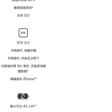
蜂窝网络表款
2
脚
支持 5G
1
注
脚
注
S10 芯片
手势操作，轻翻手腕
手势操作，双指互点两下
设备端处理 Siri 请求，还能查询健
康数据
11
脚
精确查找 iPhone
12
注
脚
注
最长可达 42 小时
17
脚