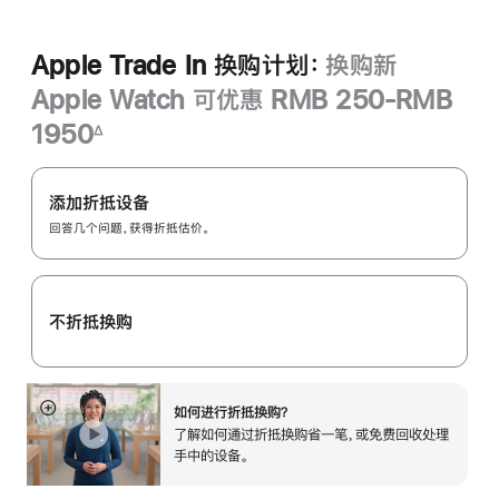
Apple Trade In 换购计划：
换购新
Apple Watch 可优惠 RMB 250-RMB
1950
∆
脚
Apple
注
Trade
添加折抵设备
In
回答几个问题，获得折抵估价。
换
购
计
不折抵换购
划：
如何进行折抵换购？
展
了解如何通过折抵换购省一笔，或免费回收处理
开
手中的设备。