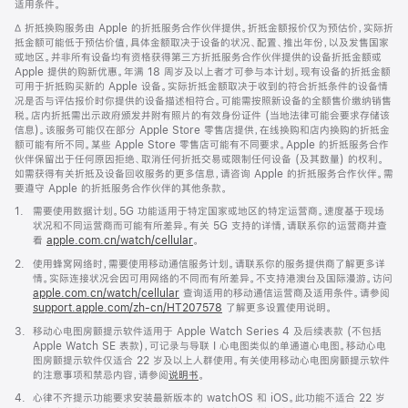
适用条件。
窗
口
脚
∆ 折抵换购服务由 Apple 的折抵服务合作伙伴提供。折抵金额报价仅为预估价，实际折
中
注
抵金额可能低于预估价值，具体金额取决于设备的状况、配置、推出年份，以及发售国家
打
或地区。并非所有设备均有资格获得第三方折抵服务合作伙伴提供的设备折抵金额或
开)
Apple 提供的购新优惠。年满 18 周岁及以上者才可参与本计划。现有设备的折抵金额
可用于折抵购买新的 Apple 设备。实际折抵金额取决于收到的符合折抵条件的设备情
况是否与评估报价时你提供的设备描述相符合。可能需按照新设备的全额售价缴纳销售
税。店内折抵需出示政府颁发并附有照片的有效身份证件 (当地法律可能会要求存储该
信息)。该服务可能仅在部分 Apple Store 零售店提供，在线换购和店内换购的折抵金
额可能有所不同。某些 Apple Store 零售店可能有不同要求。Apple 的折抵服务合作
伙伴保留出于任何原因拒绝、取消任何折抵交易或限制任何设备 (及其数量) 的权利。
如需获得有关折抵及设备回收服务的更多信息，请咨询 Apple 的折抵服务合作伙伴。需
要遵守 Apple 的折抵服务合作伙伴的其他条款。
脚
1.
需要使用数据计划。5G 功能适用于特定国家或地区的特定运营商。速度基于现场
注
状况和不同运营商而可能有所差异。有关 5G 支持的详情，请联系你的运营商并查
看
apple.com.cn/watch/cellular
。
脚
2.
使用蜂窝网络时，需要使用移动通信服务计划。请联系你的服务提供商了解更多详
注
情。实际连接状况会因可用网络的不同而有所差异。不支持港澳台及国际漫游。访问
apple.com.cn/watch/cellular
查询适用的移动通信运营商及适用条件。请参阅
support.apple.com/zh-cn/HT207578
(在
了解更多设置使用说明。
新
脚
3.
移动心电图房颤提示软件适用于 Apple Watch Series 4 及后续表款 (不包括
窗
注
Apple Watch SE 表款)，可记录与导联 I 心电图类似的单通道心电图。移动心电
口
图房颤提示软件仅适合 22 岁及以上人群使用。有关使用移动心电图房颤提示软件
中
的注意事项和禁忌内容，请参阅
说明书
。
打
开)
脚
4.
心律不齐提示功能要求安装最新版本的 watchOS 和 iOS。此功能不适合 22 岁