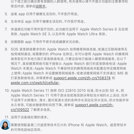
注
以下或之前已确诊患有房颤的人群使用。有关使用心律不齐提示功能的注意事项和
禁忌内容，请参阅
说明书
。
脚
5.
血氧 app 仅用于健康生活目的，不作医疗用途。
注
脚
6.
生命体征 app 仅用于健康生活目的，不作医疗用途。
注
脚
7.
体温感应功能不用作医疗目的。此功能仅适用于 Apple Watch Series 8 及后续
注
表款、Apple Watch SE 3，以及所有 Apple Watch Ultra 表款。
脚
8.
经期跟踪 app 不用作节育手段或健康状况诊断。
注
脚
9.
SOS 紧急联络要求你的 Apple Watch 启用蜂窝网络连接，或通过互联网使用无
注
线局域网通话，或需要你的 iPhone 在附近。你可以使用 Apple Watch 的蜂窝网
络表款在许多地方拨打紧急联络电话，只要这些地方能接入蜂窝网络服务。在以下
情况下，某些蜂窝网络可能不接受从 Apple Watch 拨打的紧急联络电话：Apple
Watch 未激活；Apple Watch 不兼容特定的蜂窝网络或未配置在特定蜂窝网络
上使用；Apple Watch 未设置蜂窝网络服务；或者该蜂窝网络不支持通过 IMS 拨
打紧急联络电话。详情请参阅
support.apple.com/zh-cn/108374
(在
和
apple.com.cn/watch/cellular
。
新
窗
脚
10.
Apple Watch Series 11 按照 ISO 22810:2010 标准，防水达到 50 米。即
口
注
Apple Watch Series 11 可用于游泳池或海滨游泳等较浅水域的水上活动，但并
中
不适用于水肺潜水、滑水、面对高速水流的各种涉水活动及深水活动。防水性能并非
打
永久有效，可能会随使用时间而下降。请参阅
support.apple.com/zh-
开)
cn/109522
了解更多信息。
脚
11.
适用于设备端处理的请求。
注
脚
12.
需要使用配备第二代超宽带技术芯片的 iPhone 和 Apple Watch。 超宽带技术
注
的可用性因地区而异。