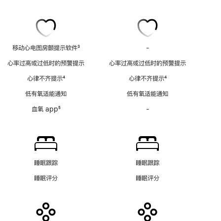
移动心电图房颤提示软件
3
-
移
脚
动
心率过高或过低时的预警提示
心率过高或过低时的预警提示
注
心
心律不齐提示
4
心律不齐提示
4
电
脚
脚
图
低有氧适能通知
低有氧适能通知
注
注
房
血氧 app
5
-
血
颤
脚
氧
提
注
app
示
功
软
能
件
不
功
睡眠跟踪
睡眠跟踪
适
能
睡眠评分
睡眠评分
用
不
适
用