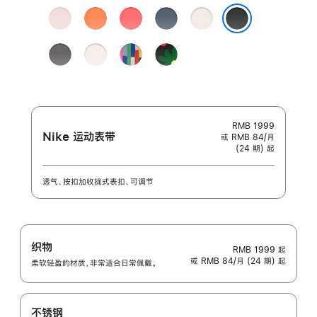
颜
浅
柑
亮
铁
星
色:
粉
橘
番
锚
光
黑色
色
色
石
蓝
色
岩
淡
彩
Black
榴
色
灰
桃
虹
Unity
粉
色
粉
版
-
色
色
团
结
之
RMB 1999
Nike 运动表带
或 RMB 84/月
花
(24 期) 起
透气、按扣加收拢式表扣、可调节
织物
RMB 1999
起
或 RMB 84/月 (24 期) 起
柔软轻盈的材质，非常适合日常佩戴。
不锈钢