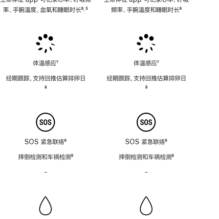
率、手腕温度、血氧和睡眠时长
6
5
频率、手腕温度和睡眠时长
6
,
脚
脚
脚
注
注
注
体温感应
7
体温感应
7
脚
脚
经期跟踪，支持回推估算排卵日
经期跟踪，支持回推估算排卵日
注
注
脚
8
脚
8
注
注
SOS 紧急联络
9
SOS 紧急联络
9
脚
脚
摔倒检测和车祸检测
9
摔倒检测和车祸检测
9
注
注
脚
脚
-
警
-
警
注
注
笛
笛
功
功
能
能
不
不