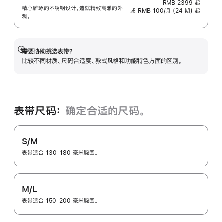
RMB 2399
起
精心雕琢的不锈钢设计，造就精致高雅的外
或 RMB 100/月 (24 期) 起
观。
需要协助挑选表带？
展
比较不同材质、尺码合适度、款式风格和功能特色方面的区别。
开
表带尺码：
确定合适的尺码。
S/M
表带适合 130–180 毫米腕围。
M/L
表带适合 150–200 毫米腕围。