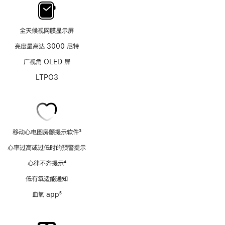
全天候视网膜显示屏
亮度最高达 3000 尼特
广视角 OLED 屏
LTPO3
移动心电图房颤提示软件
3
脚
心率过高或过低时的预警提示
注
心律不齐提示
4
脚
低有氧适能通知
注
血氧 app
5
脚
注