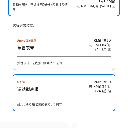
RMB 1999
柔韧有弹性、游泳适用的硅胶和氟橡胶表
或 RMB 84/月 (24 期) 起
带。
选择表带款式:
RMB 1999
Apple 独家提供
或 RMB 84/月
单圈表带
(24 期) 起
弹性设计、无表扣、佩戴贴合无间
RMB 1999
新配色
或 RMB 84/月
运动型表带
(24 期) 起
耐用、按扣加收拢式表扣、可调节