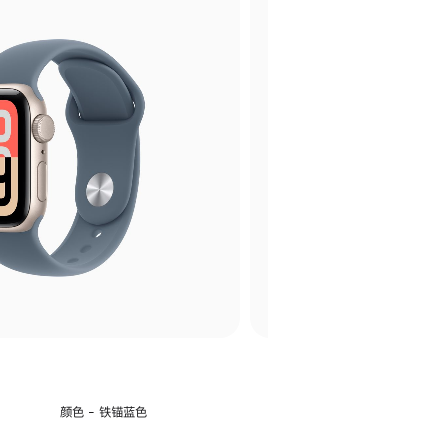
选
颜色 - 铁锚蓝色
择