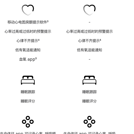
移动心电图房颤提示软件
3
-
移
脚
动
心率过高或过低时的预警提示
心率过高或过低时的预警提示
注
心
心律不齐提示
4
心律不齐提示
4
电
脚
脚
图
低有氧适能通知
低有氧适能通知
注
注
房
血氧 app
5
-
血
颤
脚
氧
提
注
app
示
功
软
能
件
不
功
睡眠跟踪
睡眠跟踪
适
能
睡眠评分
睡眠评分
用
不
适
用
生命体征 app 可记录心率、呼吸频
生命体征 app 可记录心率、呼吸