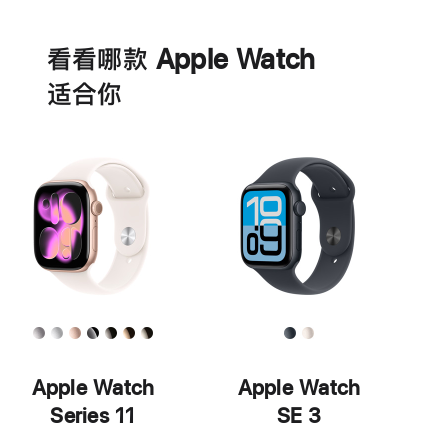
电
池
看看哪款 Apple Watch
适‍合‍你
Apple Watch
Apple Watch
Series 11
SE 3