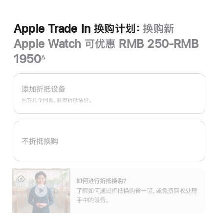
Apple Trade In 换购计划：
换购新
Apple Watch 可优惠 RMB 250-RMB
1950
∆
脚
Apple
注
Trade
添加折抵设备
In
回答几个问题，获得折抵估价。
换
购
计
不折抵换购
划：
如何进行折抵换购？
展
了解如何通过折抵换购省一笔，或免费回收处理
开
手中的设备。