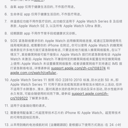
脚
5.
血氧 app 仅用于健康生活目的，不作医疗用途。
注
脚
6.
生命体征 app 仅用于健康生活目的，不作医疗用途。
注
脚
7.
体温感应功能不用作医疗目的。此功能仅适用于 Apple Watch Series 8 及后续
注
表款、Apple Watch SE 3，以及所有 Apple Watch Ultra 表款。
脚
8.
经期跟踪 app 不用作节育手段或健康状况诊断。
注
脚
9.
SOS 紧急联络要求你的 Apple Watch 启用蜂窝网络连接，或通过互联网使用无
注
线局域网通话，或需要你的 iPhone 在附近。你可以使用 Apple Watch 的蜂窝网
络表款在许多地方拨打紧急联络电话，只要这些地方能接入蜂窝网络服务。在以下
情况下，某些蜂窝网络可能不接受从 Apple Watch 拨打的紧急联络电话：Apple
Watch 未激活；Apple Watch 不兼容特定的蜂窝网络或未配置在特定蜂窝网络
上使用；Apple Watch 未设置蜂窝网络服务；或者该蜂窝网络不支持通过 IMS 拨
打紧急联络电话。详情请参阅
support.apple.com/zh-cn/108374
(在
和
apple.com.cn/watch/cellular
。
新
窗
脚
10.
Apple Watch Series 11 按照 ISO 22810:2010 标准，防水达到 50 米。即
口
注
Apple Watch Series 11 可用于游泳池或海滨游泳等较浅水域的水上活动，但并
中
不适用于水肺潜水、滑水、面对高速水流的各种涉水活动及深水活动。防水性能并非
打
永久有效，可能会随使用时间而下降。请参阅
support.apple.com/zh-
开)
cn/109522
了解更多信息。
脚
11.
适用于设备端处理的请求。
注
脚
12.
需要使用配备第二代超宽带技术芯片的 iPhone 和 Apple Watch。 超宽带技术
注
的可用性因地区而异。
脚
13.
从早用到晚的电池续航时间 (含睡眠跟踪) 是根据以下使用方式测出：在 24 小时