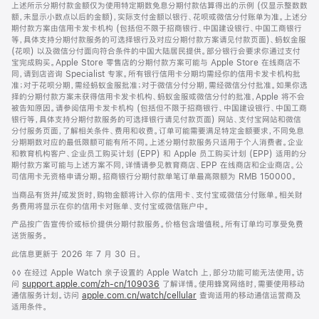
脚
注
上述所示分期付款金额仅为使用特定期数免息分期付款估算得出的示例 (仅显示整数数
额，未显示小数点以后的金额)，实际支付金额以银行、花呗或微信分付账单为准。上述分
期付款方案由信用卡发卡机构 (包括但不限于招商银行、中国建设银行、中国工商银行
等，具体支持分期付款服务的可选择银行及对应分期付款方案请见付款页面)、蚂蚁金服
(花呗) 以及微信分付面向符合条件的中国大陆居民提供。部分银行会要求你通过支付
宝完成购买。Apple Store 零售店的分期付款方案可能与 Apple Store 在线商店不
同，请到店咨询 Specialist 专家。所有银行信用卡分期均需经你的信用卡发卡机构批
准；对于花呗分期，需经蚂蚁金服批准；对于微信分付分期，需经微信分付批准。如果你选
择的分期付款方案未获得信用卡发卡机构、蚂蚁金服或微信分付的批准，Apple 将不会
被告知原因。请参阅信用卡发卡机构 (包括但不限于招商银行、中国建设银行、中国工商
银行等，具体支持分期付款服务的可选择银行请见付款页面) 网站、支付宝网站和微信
分付服务页面，了解相关条件、费用和收费。订单可能需要满足特定金额要求，不同免息
分期期数对应的最低限额可能有所不同。上述分期付款服务只适用于个人消费者。企业
和教育机构客户、企业员工购买计划 (EPP) 和 Apple 员工购买计划 (EPP) 适用的分
期付款方案可能与上述方案不同，详情请参见教育商店、EPP 在线商店和企业商店。公
司信用卡无资格申请分期。招商银行分期付款单笔订单最高限额为 RMB 150000。
当商品有货并/或发货时，购物金额将计入你的信用卡、支付宝或微信分付账单。相关财
务费用将显示在你的信用卡对账单、支付宝或微信账户中。
产品按广告宣传价或标价提供分期付款服务。价格包含增值税。所有订单均可享受免费
送货服务。
此信息更新于 2026 年 7 月 30 日。
脚
◊◊ 在经过 Apple Watch 亲子设置的 Apple Watch 上，部分功能可能无法使用。访
注
问
support.apple.com/zh-cn/109036
(在
了解详情。使用蜂窝网络时，需要使用移动
通信服务计划。访问
apple.com.cn/watch/cellular
新
查询适用的移动通信运营商及
适用条件。
窗
口