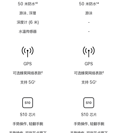
适
适
50 米防水
10
50 米防水
14
用
用
脚
脚
游泳、浮潜
游泳
注
注
深度计 (6 米)
-
深
度
水温传感器
-
水
计
温
(支
传
持
感
6
器
米
功
GPS
GPS
水
能
深)
可选蜂窝网络表款
2
可选蜂窝网络表款
2
不
功
脚
脚
适
支持 5G
1
支持 5G
1
能
注
注
用
脚
脚
不
注
注
适
用
S10 芯片
S10 芯片
手势操作，轻翻手腕
手势操作，轻翻手腕