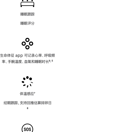
睡眠跟踪
睡眠评分
生命体征 app 可记录心率、呼吸频
率、手腕温度、血氧和睡眠时长
6
5
,
脚
脚
注
注
体温感应
7
脚
经期跟踪，支持回推估算排卵日
注
脚
8
注