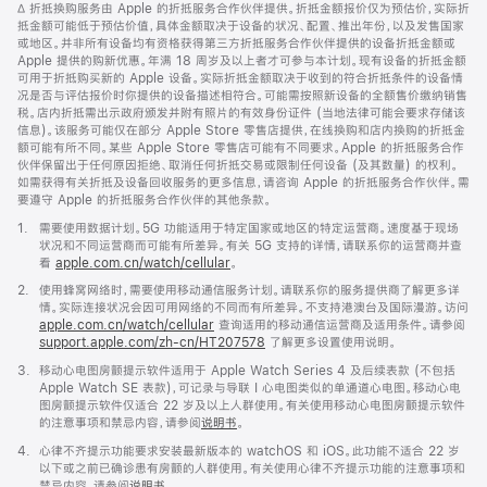
脚
∆ 折抵换购服务由 Apple 的折抵服务合作伙伴提供。折抵金额报价仅为预估价，实际折
中
注
抵金额可能低于预估价值，具体金额取决于设备的状况、配置、推出年份，以及发售国家
打
或地区。并非所有设备均有资格获得第三方折抵服务合作伙伴提供的设备折抵金额或
开)
Apple 提供的购新优惠。年满 18 周岁及以上者才可参与本计划。现有设备的折抵金额
可用于折抵购买新的 Apple 设备。实际折抵金额取决于收到的符合折抵条件的设备情
况是否与评估报价时你提供的设备描述相符合。可能需按照新设备的全额售价缴纳销售
税。店内折抵需出示政府颁发并附有照片的有效身份证件 (当地法律可能会要求存储该
信息)。该服务可能仅在部分 Apple Store 零售店提供，在线换购和店内换购的折抵金
额可能有所不同。某些 Apple Store 零售店可能有不同要求。Apple 的折抵服务合作
伙伴保留出于任何原因拒绝、取消任何折抵交易或限制任何设备 (及其数量) 的权利。
如需获得有关折抵及设备回收服务的更多信息，请咨询 Apple 的折抵服务合作伙伴。需
要遵守 Apple 的折抵服务合作伙伴的其他条款。
脚
1.
需要使用数据计划。5G 功能适用于特定国家或地区的特定运营商。速度基于现场
注
状况和不同运营商而可能有所差异。有关 5G 支持的详情，请联系你的运营商并查
看
apple.com.cn/watch/cellular
。
脚
2.
使用蜂窝网络时，需要使用移动通信服务计划。请联系你的服务提供商了解更多详
注
情。实际连接状况会因可用网络的不同而有所差异。不支持港澳台及国际漫游。访问
apple.com.cn/watch/cellular
查询适用的移动通信运营商及适用条件。请参阅
support.apple.com/zh-cn/HT207578
(在
了解更多设置使用说明。
新
脚
3.
移动心电图房颤提示软件适用于 Apple Watch Series 4 及后续表款 (不包括
窗
注
Apple Watch SE 表款)，可记录与导联 I 心电图类似的单通道心电图。移动心电
口
图房颤提示软件仅适合 22 岁及以上人群使用。有关使用移动心电图房颤提示软件
中
的注意事项和禁忌内容，请参阅
说明书
。
打
开)
脚
4.
心律不齐提示功能要求安装最新版本的 watchOS 和 iOS。此功能不适合 22 岁
注
以下或之前已确诊患有房颤的人群使用。有关使用心律不齐提示功能的注意事项和
禁忌内容，请参阅
说明书
。