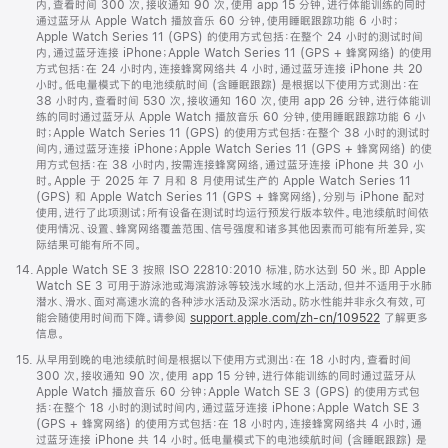
注
内，查看时间 300 次，接收通知 90 次，使用 app 15 分钟，进行体能训练的同时
通过蓝牙从 Apple Watch 播放音乐 60 分钟，使用睡眠跟踪功能 6 小时；
Apple Watch Series 11 (GPS) 的使用方式包括：在整个 24 小时的测试时间
内，通过蓝牙连接 iPhone；Apple Watch Series 11 (GPS + 蜂窝网络) 的使用
方式包括：在 24 小时内，连接蜂窝网络共 4 小时，通过蓝牙连接 iPhone 共 20
小时。低电量模式下的电池续航时间 (含睡眠跟踪) 是根据以下使用方式测出：在
38 小时内，查看时间 530 次，接收通知 160 次，使用 app 26 分钟，进行体能训
练的同时通过蓝牙从 Apple Watch 播放音乐 60 分钟，使用睡眠跟踪功能 6 小
时；Apple Watch Series 11 (GPS) 的使用方式包括：在整个 38 小时的测试时
间内，通过蓝牙连接 iPhone；Apple Watch Series 11 (GPS + 蜂窝网络) 的使
用方式包括：在 38 小时内，按需连接蜂窝网络，通过蓝牙连接 iPhone 共 30 小
时。Apple 于 2025 年 7 月和 8 月使用试生产的 Apple Watch Series 11
(GPS) 和 Apple Watch Series 11 (GPS + 蜂窝网络)，分别与 iPhone 配对
使用，进行了此项测试；所有设备在测试时均运行预发行版本软件。电池续航时间依
使用情况、设置、蜂窝网络覆盖范围、信号强度和诸多其他因素而可能有所差异，实
际结果可能有所不同。
脚
14.
Apple Watch SE 3 按照 ISO 22810:2010 标准，防水达到 50 米。即 Apple
注
Watch SE 3 可用于游泳池或海滨游泳等较浅水域的水上活动，但并不适用于水肺
潜水、滑水、面对高速水流的各种涉水活动及深水活动。防水性能并非永久有效，可
能会随使用时间而下降。请参阅
support.apple.com/zh-cn/109522
了解更多
信息。
脚
15.
从早用到晚的电池续航时间是根据以下使用方式测出：在 18 小时内，查看时间
注
300 次，接收通知 90 次，使用 app 15 分钟，进行体能训练的同时通过蓝牙从
Apple Watch 播放音乐 60 分钟；Apple Watch SE 3 (GPS) 的使用方式包
括：在整个 18 小时的测试时间内，通过蓝牙连接 iPhone；Apple Watch SE 3
(GPS + 蜂窝网络) 的使用方式包括：在 18 小时内，连接蜂窝网络共 4 小时，通
过蓝牙连接 iPhone 共 14 小时。低电量模式下的电池续航时间 (含睡眠跟踪) 是