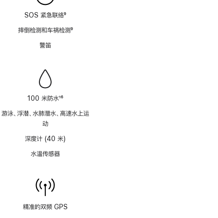
SOS 紧急联络
9
脚
摔倒检测和车祸检测
9
注
脚
警笛
注
100 米防水
16
脚
游泳、浮潜、水肺潜水、高速水上运
注
动
深度计 (40 米)
水温传感器
精准的双频 GPS