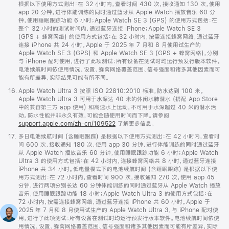
根据以下使用方式测出：在 32 小时内，查看时间 430 次，接收通知 130 次，使用
app 20 分钟，进行体能训练的同时通过蓝牙从 Apple Watch 播放音乐 60 分
钟，使用睡眠跟踪功能 6 小时；Apple Watch SE 3 (GPS) 的使用方式包括：在
整个 32 小时的测试时间内，通过蓝牙连接 iPhone；Apple Watch SE 3
(GPS + 蜂窝网络) 的使用方式包括：在 32 小时内，按需连接蜂窝网络，通过蓝牙
连接 iPhone 共 24 小时。Apple 于 2025 年 7 月和 8 月使用试生产的
Apple Watch SE 3 (GPS) 和 Apple Watch SE 3 (GPS + 蜂窝网络)，分别
与 iPhone 配对使用，进行了此项测试；所有设备在测试时均运行预发行版本软件。
电池续航时间依使用情况、设置、蜂窝网络覆盖范围、信号强度和诸多其他因素而可
能有所差异，实际结果可能有所不同。
脚
16.
Apple Watch Ultra 3 按照 ISO 22810:2010 标准，防水达到 100 米。
注
Apple Watch Ultra 3 可用于水深达 40 米的休闲水肺潜水 (搭配 App Store
中的兼容第三方 app 使用) 和高速水上运动，不可用于水深超过 40 米的潜水活
动。防水性能并非永久有效，可能会随使用时间而下降。请参阅
support.apple.com/zh-cn/109522
了解更多信息。
脚
17.
多日电池续航时间 (含睡眠跟踪) 是根据以下使用方式测出：在 42 小时内，查看时
注
间 600 次，接收通知 180 次，使用 app 30 分钟，进行体能训练的同时通过蓝牙
从 Apple Watch 播放音乐 60 分钟，使用睡眠跟踪功能 6 小时；Apple Watch
Ultra 3 的使用方式包括：在 42 小时内，连接蜂窝网络共 8 小时，通过蓝牙连接
iPhone 共 34 小时。低电量模式下的电池续航时间 (含睡眠跟踪) 是根据以下使
用方式测出：在 72 小时内，查看时间 900 次，接收通知 270 次，使用 app 45
分钟，进行两项分别长达 60 分钟体能训练的同时通过蓝牙从 Apple Watch 播放
音乐，使用睡眠跟踪功能 18 小时；Apple Watch Ultra 3 的使用方式包括：在
72 小时内，按需连接蜂窝网络，通过蓝牙连接 iPhone 共 60 小时。Apple 于
2025 年 7 月和 8 月使用试生产的 Apple Watch Ultra 3，与 iPhone 配对使
用，进行了此项测试；所有设备在测试时均运行预发行版本软件。电池续航时间依使
用情况、设置、蜂窝网络覆盖范围、信号强度和诸多其他因素而可能有所差异，实际