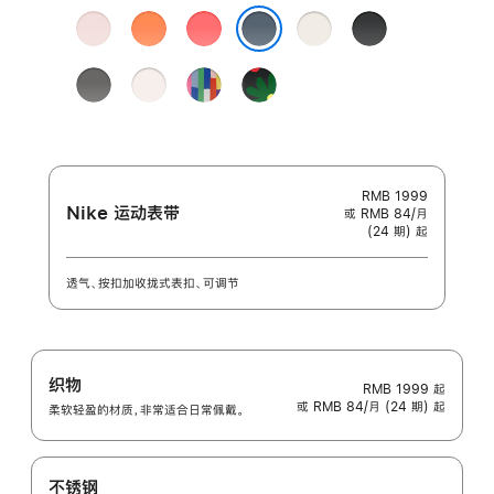
颜
浅
柑
亮
星
黑
色:
粉
橘
番
光
色
铁锚蓝色
色
色
石
色
岩
淡
彩
Black
榴
灰
桃
虹
Unity
粉
色
粉
版
-
色
色
团
结
之
RMB 1999
Nike 运动表带
或 RMB 84/月
花
(24 期) 起
透气、按扣加收拢式表扣、可调节
织物
RMB 1999
起
或 RMB 84/月 (24 期) 起
柔软轻盈的材质，非常适合日常佩戴。
不锈钢