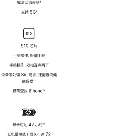
蜂窝网络表款
2
脚
支持 5G
1
注
脚
注
S10 芯片
手势操作，轻翻手腕
手势操作，双指互点两下
设备端处理 Siri 请求，还能查询健
康数据
11
脚
精确查找 iPhone
12
注
脚
注
最长可达 42 小时
17
脚
低电量模式下最长可达 72
注