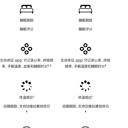
注
app
示
功
软
能
件
不
功
睡眠跟踪
睡眠跟踪
适
能
睡眠评分
睡眠评分
用
不
适
用
生命体征 app 可记录心率、呼吸频
生命体征 app 可记录心率、呼吸
率、手腕温度、血氧和睡眠时长
6
5
频率、手腕温度和睡眠时长
6
,
脚
脚
脚
注
注
注
体温感应
7
体温感应
7
脚
脚
经期跟踪，支持回推估算排卵日
经期跟踪，支持回推估算排卵日
注
注
脚
8
脚
8
注
注