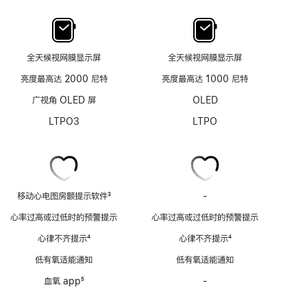
全天候视网膜显示屏
全天候视网膜显示屏
亮度最高达 2000 尼特
亮度最高达 1000 尼特
广视角 OLED 屏
OLED
LTPO3
LTPO
移动心电图房颤提示软件
3
-
移
脚
动
心率过高或过低时的预警提示
心率过高或过低时的预警提示
注
心
心律不齐提示
4
心律不齐提示
4
电
脚
脚
图
低有氧适能通知
低有氧适能通知
注
注
房
血氧 app
5
-
血
颤
脚
氧
提