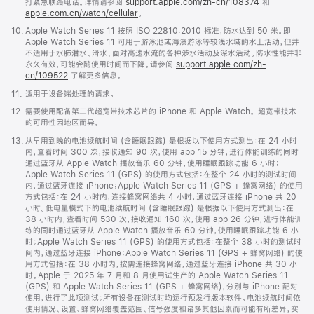
打紧急联络电话。详情请参阅
support.apple.com/zh-cn/108374
(在
和
apple.com.cn/watch/cellular
。
新
窗
脚
10.
Apple Watch Series 11 按照 ISO 22810:2010 标准，防水达到 50 米。即
口
注
Apple Watch Series 11 可用于游泳池或海滨游泳等较浅水域的水上活动，但并
中
不适用于水肺潜水、滑水、面对高速水流的各种涉水活动及深水活动。防水性能并非
打
永久有效，可能会随使用时间而下降。请参阅
support.apple.com/zh-
开)
cn/109522
了解更多信息。
脚
11.
适用于设备端处理的请求。
注
脚
12.
需要使用配备第二代超宽带技术芯片的 iPhone 和 Apple Watch。 超宽带技术
注
的可用性因地区而异。
脚
13.
从早用到晚的电池续航时间 (含睡眠跟踪) 是根据以下使用方式测出：在 24 小时
注
内，查看时间 300 次，接收通知 90 次，使用 app 15 分钟，进行体能训练的同时
通过蓝牙从 Apple Watch 播放音乐 60 分钟，使用睡眠跟踪功能 6 小时；
Apple Watch Series 11 (GPS) 的使用方式包括：在整个 24 小时的测试时间
内，通过蓝牙连接 iPhone；Apple Watch Series 11 (GPS + 蜂窝网络) 的使用
方式包括：在 24 小时内，连接蜂窝网络共 4 小时，通过蓝牙连接 iPhone 共 20
小时。低电量模式下的电池续航时间 (含睡眠跟踪) 是根据以下使用方式测出：在
38 小时内，查看时间 530 次，接收通知 160 次，使用 app 26 分钟，进行体能训
练的同时通过蓝牙从 Apple Watch 播放音乐 60 分钟，使用睡眠跟踪功能 6 小
时；Apple Watch Series 11 (GPS) 的使用方式包括：在整个 38 小时的测试时
间内，通过蓝牙连接 iPhone；Apple Watch Series 11 (GPS + 蜂窝网络) 的使
用方式包括：在 38 小时内，按需连接蜂窝网络，通过蓝牙连接 iPhone 共 30 小
时。Apple 于 2025 年 7 月和 8 月使用试生产的 Apple Watch Series 11
(GPS) 和 Apple Watch Series 11 (GPS + 蜂窝网络)，分别与 iPhone 配对
使用，进行了此项测试；所有设备在测试时均运行预发行版本软件。电池续航时间依
使用情况、设置、蜂窝网络覆盖范围、信号强度和诸多其他因素而可能有所差异，实