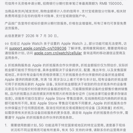
司信用卡无资格申请分期。招商银行分期付款单笔订单最高限额为 RMB 150000。
当商品有货并/或发货时，购物金额将计入你的信用卡、支付宝或微信分付账单。相关财
务费用将显示在你的信用卡对账单、支付宝或微信账户中。
产品按广告宣传价或标价提供分期付款服务。价格包含增值税。所有订单均可享受免费
送货服务。
此信息更新于 2026 年 7 月 30 日。
脚
◊◊ 在经过 Apple Watch 亲子设置的 Apple Watch 上，部分功能可能无法使用。访
注
问
support.apple.com/zh-cn/109036
(在
了解详情。使用蜂窝网络时，需要使用移动
通信服务计划。访问
apple.com.cn/watch/cellular
新
查询适用的移动通信运营商及
适用条件。
窗
口
脚
∆ 折抵换购服务由 Apple 的折抵服务合作伙伴提供。折抵金额报价仅为预估价，实际折
中
注
抵金额可能低于预估价值，具体金额取决于设备的状况、配置、推出年份，以及发售国家
打
或地区。并非所有设备均有资格获得第三方折抵服务合作伙伴提供的设备折抵金额或
开)
Apple 提供的购新优惠。年满 18 周岁及以上者才可参与本计划。现有设备的折抵金额
可用于折抵购买新的 Apple 设备。实际折抵金额取决于收到的符合折抵条件的设备情
况是否与评估报价时你提供的设备描述相符合。可能需按照新设备的全额售价缴纳销售
税。店内折抵需出示政府颁发并附有照片的有效身份证件 (当地法律可能会要求存储该
信息)。该服务可能仅在部分 Apple Store 零售店提供，在线换购和店内换购的折抵金
额可能有所不同。某些 Apple Store 零售店可能有不同要求。Apple 的折抵服务合作
伙伴保留出于任何原因拒绝、取消任何折抵交易或限制任何设备 (及其数量) 的权利。
如需获得有关折抵及设备回收服务的更多信息，请咨询 Apple 的折抵服务合作伙伴。需
要遵守 Apple 的折抵服务合作伙伴的其他条款。
脚
1.
需要使用数据计划。5G 功能适用于特定国家或地区的特定运营商。速度基于现场
注
状况和不同运营商而可能有所差异。有关 5G 支持的详情，请联系你的运营商并查