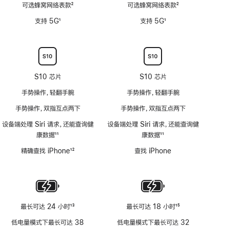
深)
可选蜂窝网络表款
2
可选蜂窝网络表款
2
不
功
脚
脚
适
支持 5G
1
支持 5G
1
能
注
注
用
脚
脚
不
注
注
适
用
S10 芯片
S10 芯片
手势操作，轻翻手腕
手势操作，轻翻手腕
手势操作，双指互点两下
手势操作，双指互点两下
设备端处理 Siri 请求，还能查询健
设备端处理 Siri 请求，还能查询健
康数据
11
康数据
11
脚
脚
精确查找 iPhone
12
查找 iPhone
注
注
脚
注
最长可达 24 小时
13
最长可达 18 小时
15
脚
脚
低电量模式下最长可达 38
低电量模式下最长可达 32
注
注