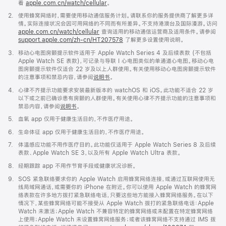
看
apple.com.cn/watch/cellular
。
脚
2.
使用蜂窝网络时，需要使用移动通信服务计划。请联系你的服务提供商了解更多详
注
情。实际连接状况会因可用网络的不同而有所差异。不支持港澳台及国际漫游。访问
apple.com.cn/watch/cellular
查询适用的移动通信运营商及适用条件。请参阅
support.apple.com/zh-cn/HT207578
(在
了解更多设置使用说明。
新
脚
3.
移动心电图房颤提示软件适用于 Apple Watch Series 4 及后续表款 (不包括
窗
注
Apple Watch SE 表款)，可记录与导联 I 心电图类似的单通道心电图。移动心电
口
图房颤提示软件仅适合 22 岁及以上人群使用。有关使用移动心电图房颤提示软件
中
的注意事项和禁忌内容，请参阅
说明书
。
打
开)
脚
4.
心律不齐提示功能要求安装最新版本的 watchOS 和 iOS。此功能不适合 22 岁
注
以下或之前已确诊患有房颤的人群使用。有关使用心律不齐提示功能的注意事项和
禁忌内容，请参阅
说明书
。
脚
5.
血氧 app 仅用于健康生活目的，不作医疗用途。
注
脚
6.
生命体征 app 仅用于健康生活目的，不作医疗用途。
注
脚
7.
体温感应功能不用作医疗目的。此功能仅适用于 Apple Watch Series 8 及后续
注
表款、Apple Watch SE 3，以及所有 Apple Watch Ultra 表款。
脚
8.
经期跟踪 app 不用作节育手段或健康状况诊断。
注
脚
9.
SOS 紧急联络要求你的 Apple Watch 启用蜂窝网络连接，或通过互联网使用无
注
线局域网通话，或需要你的 iPhone 在附近。你可以使用 Apple Watch 的蜂窝网
络表款在许多地方拨打紧急联络电话，只要这些地方能接入蜂窝网络服务。在以下
情况下，某些蜂窝网络可能不接受从 Apple Watch 拨打的紧急联络电话：Apple
Watch 未激活；Apple Watch 不兼容特定的蜂窝网络或未配置在特定蜂窝网络
上使用；Apple Watch 未设置蜂窝网络服务；或者该蜂窝网络不支持通过 IMS 拨