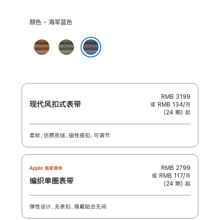
选
颜色 - 海军蓝色
择
颜
焦
鼠
色:
糖
尾
海军蓝色
色
草
灰
色
RMB 3199
现代风扣式表带
或 RMB 134/月
(24 期) 起
柔软、仿麂皮绒、磁性搭扣、可调节
RMB 2799
Apple 独家提供
或 RMB 117/月
编织单圈表带
(24 期) 起
弹性设计、无表扣、佩戴贴合无间