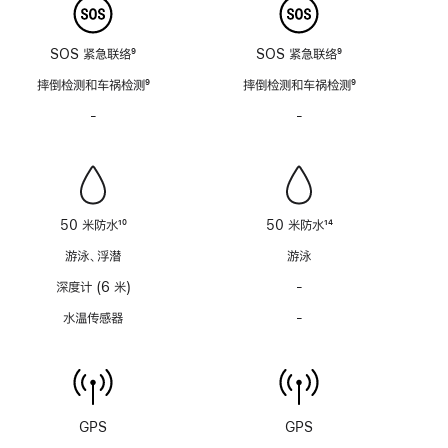
SOS 紧急联络
9
SOS 紧急联络
9
脚
脚
摔倒检测和车祸检测
9
摔倒检测和车祸检测
9
注
注
脚
脚
-
警
-
警
注
注
笛
笛
功
功
能
能
不
不
适
适
50 米防水
10
50 米防水
14
用
用
脚
脚
游泳、浮潜
游泳
注
注
深度计 (6 米)
-
深
度
水温传感器
-
水
计
温
(支
传
持
感
6
器
米
功
GPS
GPS
水
能