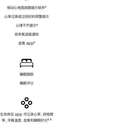
移动心电图房颤提示软件
3
脚
心率过高或过低时的预警提示
注
心律不齐提示
4
脚
低有氧适能通知
注
血氧 app
5
脚
注
睡眠跟踪
睡眠评分
生命体征 app 可记录心率、呼吸频
率、手腕温度、血氧和睡眠时长
6
5
,
脚
脚