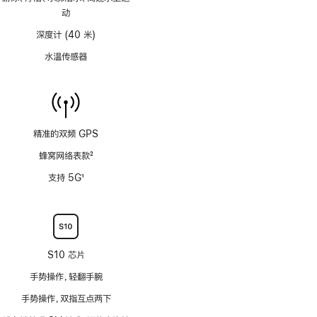
注
动
深度计 (40 米)
水温传感器
精准的双频 GPS
蜂窝网络表款
2
脚
支持 5G
1
注
脚
注
S10 芯片
手势操作，轻翻手腕
手势操作，双指互点两下