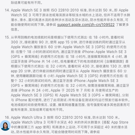
际结果可能有所不同。
脚
14.
Apple Watch SE 3 按照 ISO 22810:2010 标准，防水达到 50 米。即 Apple
注
Watch SE 3 可用于游泳池或海滨游泳等较浅水域的水上活动，但并不适用于水肺
潜水、滑水、面对高速水流的各种涉水活动及深水活动。防水性能并非永久有效，可
能会随使用时间而下降。请参阅
support.apple.com/zh-cn/109522
了解更多
信息。
脚
15.
从早用到晚的电池续航时间是根据以下使用方式测出：在 18 小时内，查看时间
注
300 次，接收通知 90 次，使用 app 15 分钟，进行体能训练的同时通过蓝牙从
Apple Watch 播放音乐 60 分钟；Apple Watch SE 3 (GPS) 的使用方式包
括：在整个 18 小时的测试时间内，通过蓝牙连接 iPhone；Apple Watch SE 3
(GPS + 蜂窝网络) 的使用方式包括：在 18 小时内，连接蜂窝网络共 4 小时，通
过蓝牙连接 iPhone 共 14 小时。低电量模式下的电池续航时间 (含睡眠跟踪) 是
根据以下使用方式测出：在 32 小时内，查看时间 430 次，接收通知 130 次，使用
app 20 分钟，进行体能训练的同时通过蓝牙从 Apple Watch 播放音乐 60 分
钟，使用睡眠跟踪功能 6 小时；Apple Watch SE 3 (GPS) 的使用方式包括：在
整个 32 小时的测试时间内，通过蓝牙连接 iPhone；Apple Watch SE 3
(GPS + 蜂窝网络) 的使用方式包括：在 32 小时内，按需连接蜂窝网络，通过蓝牙
连接 iPhone 共 24 小时。Apple 于 2025 年 7 月和 8 月使用试生产的
Apple Watch SE 3 (GPS) 和 Apple Watch SE 3 (GPS + 蜂窝网络)，分别
与 iPhone 配对使用，进行了此项测试；所有设备在测试时均运行预发行版本软件。
电池续航时间依使用情况、设置、蜂窝网络覆盖范围、信号强度和诸多其他因素而可
能有所差异，实际结果可能有所不同。
脚
16.
Apple Watch Ultra 3 按照 ISO 22810:2010 标准，防水达到 100 米。
注
Apple Watch Ultra 3 可用于水深达 40 米的休闲水肺潜水 (搭配 App Store
中的兼容第三方 app 使用) 和高速水上运动，不可用于水深超过 40 米的潜水活
动。防水性能并非永久有效，可能会随使用时间而下降。请参阅