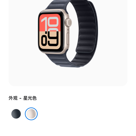
外观 - 星光色
午
夜
星光色
色