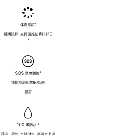
注
注
体温感应
7
脚
经期跟踪，支持回推估算排卵日
注
脚
8
注
SOS 紧急联络
9
脚
摔倒检测和车祸检测
9
注
脚
警笛
注
100 米防水
16
脚
游泳、浮潜、水肺潜水、高速水上运