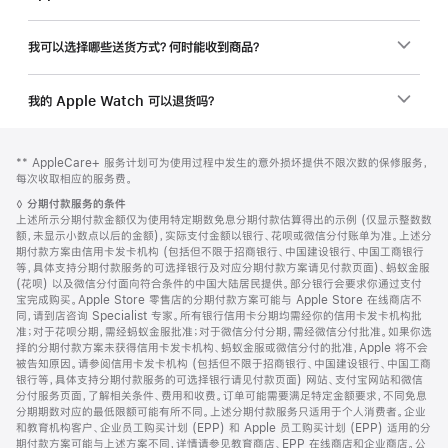
我可以选择哪些送货方式？何时能收到商品？
我的 Apple Watch 可以退货吗？
网
脚
脚
** AppleCare+ 服务计划可为使用过程中发生的意外损坏提供不限次数的保修服务，
注
页
注
每次收取相应的服务费。
页
脚
◊
分期付款服务的条件
脚
注
上述所示分期付款金额仅为使用特定期数免息分期付款估算得出的示例 (仅显示整数数
额，未显示小数点以后的金额)，实际支付金额以银行、花呗或微信分付账单为准。上述分
期付款方案由信用卡发卡机构 (包括但不限于招商银行、中国建设银行、中国工商银行
等，具体支持分期付款服务的可选择银行及对应分期付款方案请见付款页面)、蚂蚁金服
(花呗) 以及微信分付面向符合条件的中国大陆居民提供。部分银行会要求你通过支付
宝完成购买。Apple Store 零售店的分期付款方案可能与 Apple Store 在线商店不
同，请到店咨询 Specialist 专家。所有银行信用卡分期均需经你的信用卡发卡机构批
准；对于花呗分期，需经蚂蚁金服批准；对于微信分付分期，需经微信分付批准。如果你选
择的分期付款方案未获得信用卡发卡机构、蚂蚁金服或微信分付的批准，Apple 将不会
被告知原因。请参阅信用卡发卡机构 (包括但不限于招商银行、中国建设银行、中国工商
银行等，具体支持分期付款服务的可选择银行请见付款页面) 网站、支付宝网站和微信
分付服务页面，了解相关条件、费用和收费。订单可能需要满足特定金额要求，不同免息
分期期数对应的最低限额可能有所不同。上述分期付款服务只适用于个人消费者。企业
和教育机构客户、企业员工购买计划 (EPP) 和 Apple 员工购买计划 (EPP) 适用的分
期付款方案可能与上述方案不同，详情请参见教育商店、EPP 在线商店和企业商店。公