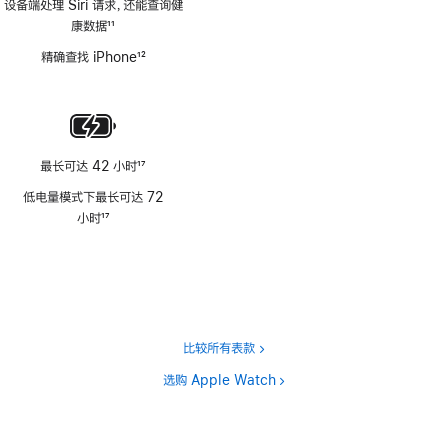
设备端处理 Siri 请求，还能查询健
康数据
11
脚
精确查找 iPhone
12
注
脚
注
最长可达 42 小时
17
脚
低电量模式下最长可达 72
注
小时
17
脚
注
比较所有表款
选购 Apple Watch