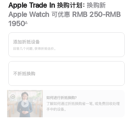
Apple Trade In 换购计划：
换购新
Apple Watch 可优惠 RMB 250-RMB
1950
∆
脚
Apple
注
Trade
添加折抵设备
In
回答几个问题，获得折抵估价。
换
购
计
不折抵换购
划：
如何进行折抵换购？
展
了解如何通过折抵换购省一笔，或免费回收处理
开
手中的设备。