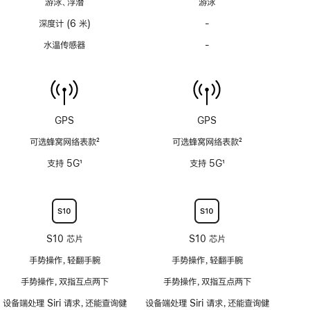
游泳、浮潜
游泳
注
注
深度计 (6 米)
-
深
度
水温传感器
-
水
计
温
(支
传
持
感
6
器
米
功
GPS
GPS
水
能
深)
可选蜂窝网络表款
2
可选蜂窝网络表款
2
不
功
脚
脚
适
支持 5G
1
支持 5G
1
能
注
注
用
脚
脚
不
注
注
适
用
S10 芯片
S10 芯片
手势操作，轻翻手腕
手势操作，轻翻手腕
手势操作，双指互点两下
手势操作，双指互点两下
设备端处理 Siri 请求，还能查询健
设备端处理 Siri 请求，还能查询健