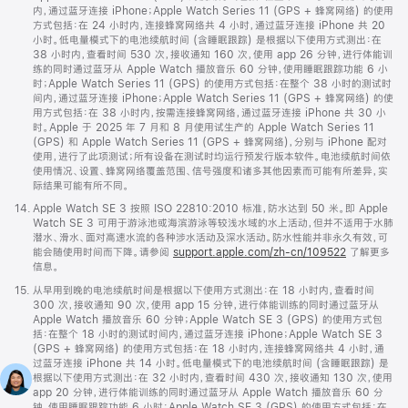
内，通过蓝牙连接 iPhone；Apple Watch Series 11 (GPS + 蜂窝网络) 的使用
方式包括：在 24 小时内，连接蜂窝网络共 4 小时，通过蓝牙连接 iPhone 共 20
小时。低电量模式下的电池续航时间 (含睡眠跟踪) 是根据以下使用方式测出：在
38 小时内，查看时间 530 次，接收通知 160 次，使用 app 26 分钟，进行体能训
练的同时通过蓝牙从 Apple Watch 播放音乐 60 分钟，使用睡眠跟踪功能 6 小
时；Apple Watch Series 11 (GPS) 的使用方式包括：在整个 38 小时的测试时
间内，通过蓝牙连接 iPhone；Apple Watch Series 11 (GPS + 蜂窝网络) 的使
用方式包括：在 38 小时内，按需连接蜂窝网络，通过蓝牙连接 iPhone 共 30 小
时。Apple 于 2025 年 7 月和 8 月使用试生产的 Apple Watch Series 11
(GPS) 和 Apple Watch Series 11 (GPS + 蜂窝网络)，分别与 iPhone 配对
使用，进行了此项测试；所有设备在测试时均运行预发行版本软件。电池续航时间依
使用情况、设置、蜂窝网络覆盖范围、信号强度和诸多其他因素而可能有所差异，实
际结果可能有所不同。
脚
14.
Apple Watch SE 3 按照 ISO 22810:2010 标准，防水达到 50 米。即 Apple
注
Watch SE 3 可用于游泳池或海滨游泳等较浅水域的水上活动，但并不适用于水肺
潜水、滑水、面对高速水流的各种涉水活动及深水活动。防水性能并非永久有效，可
能会随使用时间而下降。请参阅
support.apple.com/zh-cn/109522
了解更多
信息。
脚
15.
从早用到晚的电池续航时间是根据以下使用方式测出：在 18 小时内，查看时间
注
300 次，接收通知 90 次，使用 app 15 分钟，进行体能训练的同时通过蓝牙从
Apple Watch 播放音乐 60 分钟；Apple Watch SE 3 (GPS) 的使用方式包
括：在整个 18 小时的测试时间内，通过蓝牙连接 iPhone；Apple Watch SE 3
(GPS + 蜂窝网络) 的使用方式包括：在 18 小时内，连接蜂窝网络共 4 小时，通
过蓝牙连接 iPhone 共 14 小时。低电量模式下的电池续航时间 (含睡眠跟踪) 是
根据以下使用方式测出：在 32 小时内，查看时间 430 次，接收通知 130 次，使用
app 20 分钟，进行体能训练的同时通过蓝牙从 Apple Watch 播放音乐 60 分
钟，使用睡眠跟踪功能 6 小时；Apple Watch SE 3 (GPS) 的使用方式包括：在