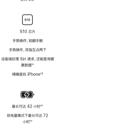
注
脚
注
S10 芯片
手势操作，轻翻手腕
手势操作，双指互点两下
设备端处理 Siri 请求，还能查询健
康数据
11
脚
精确查找 iPhone
12
注
脚
注
最长可达 42 小时
17
脚
低电量模式下最长可达 72
注
小时
17
脚