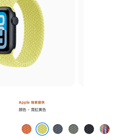
Apple 独家提供
选
颜色 - 霓虹黄色
择
颜
姜
铁
灰
午
彩
色:
黄
锚
绿
夜
虹
霓虹黄色