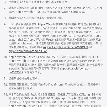
脚
6.
生命体征 app 仅用于健康生活目的，不作医疗用途。
注
脚
7.
体温感应功能不用作医疗目的。此功能仅适用于 Apple Watch Series 8 及后续
注
表款、Apple Watch SE 3，以及所有 Apple Watch Ultra 表款。
脚
8.
经期跟踪 app 不用作节育手段或健康状况诊断。
注
脚
9.
SOS 紧急联络要求你的 Apple Watch 启用蜂窝网络连接，或通过互联网使用无
注
线局域网通话，或需要你的 iPhone 在附近。你可以使用 Apple Watch 的蜂窝网
络表款在许多地方拨打紧急联络电话，只要这些地方能接入蜂窝网络服务。在以下
情况下，某些蜂窝网络可能不接受从 Apple Watch 拨打的紧急联络电话：Apple
Watch 未激活；Apple Watch 不兼容特定的蜂窝网络或未配置在特定蜂窝网络
上使用；Apple Watch 未设置蜂窝网络服务；或者该蜂窝网络不支持通过 IMS 拨
打紧急联络电话。详情请参阅
support.apple.com/zh-cn/108374
(在
和
apple.com.cn/watch/cellular
。
新
窗
脚
10.
Apple Watch Series 11 按照 ISO 22810:2010 标准，防水达到 50 米。即
口
注
Apple Watch Series 11 可用于游泳池或海滨游泳等较浅水域的水上活动，但并
中
不适用于水肺潜水、滑水、面对高速水流的各种涉水活动及深水活动。防水性能并非
打
永久有效，可能会随使用时间而下降。请参阅
support.apple.com/zh-
开)
cn/109522
了解更多信息。
脚
11.
适用于设备端处理的请求。
注
脚
12.
需要使用配备第二代超宽带技术芯片的 iPhone 和 Apple Watch。 超宽带技术
注
的可用性因地区而异。
脚
13.
从早用到晚的电池续航时间 (含睡眠跟踪) 是根据以下使用方式测出：在 24 小时
注
内，查看时间 300 次，接收通知 90 次，使用 app 15 分钟，进行体能训练的同时
通过蓝牙从 Apple Watch 播放音乐 60 分钟，使用睡眠跟踪功能 6 小时；
Apple Watch Series 11 (GPS) 的使用方式包括：在整个 24 小时的测试时间