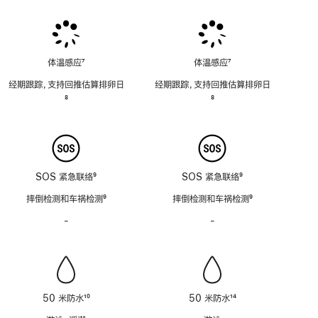
脚
脚
脚
注
注
注
体温感应
7
体温感应
7
脚
脚
经期跟踪，支持回推估算排卵日
经期跟踪，支持回推估算排卵日
注
注
脚
8
脚
8
注
注
SOS 紧急联络
9
SOS 紧急联络
9
脚
脚
摔倒检测和车祸检测
9
摔倒检测和车祸检测
9
注
注
脚
脚
-
警
-
警
注
注
笛
笛
功
功
能
能
不
不
适
适
50 米防水
10
50 米防水
14
用
用
脚
脚