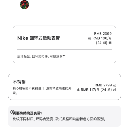
末
蓝
色
色
版
Black
色
色
Unity
-
Unity
Connection
RMB 2399
Nike 回环式运动表带
或 RMB 100/月
(24 期) 起
质地轻盈、回环式扣件、可随意调节
不锈钢
RMB 2799
起
精心雕琢的不锈钢设计，造就精致高雅的外
或 RMB 117/月 (24 期) 起
观。
需要协助挑选表带？
展
比较不同材质、尺码合适度、款式风格和功能特色方面的区别。
开