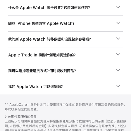
什么是 Apple Watch 亲子设置？它是如何运作的？
哪些 iPhone 机型兼容 Apple Watch？
我的新 Apple Watch 转移数据和设置起来容易吗？
Apple Trade In 换购计划是如何运作的？
我可以选择哪些送货方式？何时能收到商品？
我的 Apple Watch 可以退货吗？
网
脚
脚
** AppleCare+ 服务计划可为使用过程中发生的意外损坏提供不限次数的保修服务，
注
页
注
每次收取相应的服务费。
页
脚
◊
分期付款服务的条件
脚
注
上述所示分期付款金额仅为使用特定期数免息分期付款估算得出的示例 (仅显示整数数
额，未显示小数点以后的金额)，实际支付金额以银行、花呗或微信分付账单为准。上述分
期付款方案由信用卡发卡机构 (包括但不限于招商银行、中国建设银行、中国工商银行