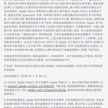
等，具体支持分期付款服务的可选择银行及对应分期付款方案请见付款页面)、蚂蚁金服
(花呗) 以及微信分付面向符合条件的中国大陆居民提供。部分银行会要求你通过支付
宝完成购买。Apple Store 零售店的分期付款方案可能与 Apple Store 在线商店不
同，请到店咨询 Specialist 专家。所有银行信用卡分期均需经你的信用卡发卡机构批
准；对于花呗分期，需经蚂蚁金服批准；对于微信分付分期，需经微信分付批准。如果你选
择的分期付款方案未获得信用卡发卡机构、蚂蚁金服或微信分付的批准，Apple 将不会
被告知原因。请参阅信用卡发卡机构 (包括但不限于招商银行、中国建设银行、中国工商
银行等，具体支持分期付款服务的可选择银行请见付款页面) 网站、支付宝网站和微信
分付服务页面，了解相关条件、费用和收费。订单可能需要满足特定金额要求，不同免息
分期期数对应的最低限额可能有所不同。上述分期付款服务只适用于个人消费者。企业
和教育机构客户、企业员工购买计划 (EPP) 和 Apple 员工购买计划 (EPP) 适用的分
期付款方案可能与上述方案不同，详情请参见教育商店、EPP 在线商店和企业商店。公
司信用卡无资格申请分期。招商银行分期付款单笔订单最高限额为 RMB 150000。
当商品有货并/或发货时，购物金额将计入你的信用卡、支付宝或微信分付账单。相关财
务费用将显示在你的信用卡对账单、支付宝或微信账户中。
产品按广告宣传价或标价提供分期付款服务。价格包含增值税。所有订单均可享受免费
送货服务。
此信息更新于 2026 年 7 月 30 日。
脚
◊◊ 在经过 Apple Watch 亲子设置的 Apple Watch 上，部分功能可能无法使用。访
注
问
support.apple.com/zh-cn/109036
(在
了解详情。使用蜂窝网络时，需要使用移动
通信服务计划。访问
apple.com.cn/watch/cellular
新
查询适用的移动通信运营商及
适用条件。
窗
口
脚
∆ 折抵换购服务由 Apple 的折抵服务合作伙伴提供。折抵金额报价仅为预估价，实际折
中
注
抵金额可能低于预估价值，具体金额取决于设备的状况、配置、推出年份，以及发售国家
打
或地区。并非所有设备均有资格获得第三方折抵服务合作伙伴提供的设备折抵金额或