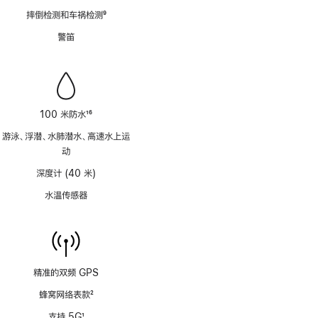
脚
摔倒检测和车祸检测
9
注
脚
警笛
注
100 米防水
16
脚
游泳、浮潜、水肺潜水、高速水上运
注
动
深度计 (40 米)
水温传感器
精准的双频 GPS
蜂窝网络表款
2
脚
支持 5G
1