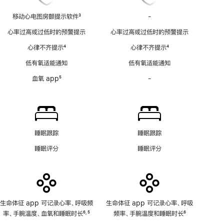
移动心电图房颤提示软件
3
-
移
脚
动
心率过高或过低时的预警提示
心率过高或过低时的预警提示
注
心
心律不齐提示
4
心律不齐提示
4
电
脚
脚
图
低有氧适能通知
低有氧适能通知
注
注
房
血氧 app
5
-
血
颤
脚
氧
提
注
app
示
功
软
能
件
不
功
睡眠跟踪
睡眠跟踪
适
能
睡眠评分
睡眠评分
用
不
适
用
生命体征 app 可记录心率、呼吸频
生命体征 app 可记录心率、呼吸
率、手腕温度、血氧和睡眠时长
6
5
频率、手腕温度和睡眠时长
6
,