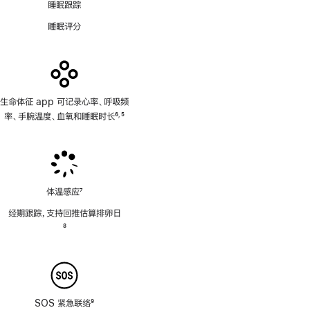
睡眠跟踪
睡眠评分
生命体征 app 可记录心率、呼吸频
率、手腕温度、血氧和睡眠时长
6
5
,
脚
脚
注
注
体温感应
7
脚
经期跟踪，支持回推估算排卵日
注
脚
8
注
SOS 紧急联络
9