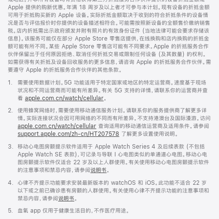
开)
Apple 提供的购新优惠。年满 18 周岁及以上者才可参与本计划。现有设备的折抵金额
可用于折抵购买新的 Apple 设备。实际折抵金额取决于收到的符合折抵条件的设备情
况是否与评估报价时你提供的设备描述相符合。可能需按照新设备的全额售价缴纳销售
税。店内折抵需出示政府颁发并附有照片的有效身份证件 (当地法律可能会要求存储该
信息)。该服务可能仅在部分 Apple Store 零售店提供，在线换购和店内换购的折抵金
额可能有所不同。某些 Apple Store 零售店可能有不同要求。Apple 的折抵服务合作
伙伴保留出于任何原因拒绝、取消任何折抵交易或限制任何设备 (及其数量) 的权利。
如需获得有关折抵及设备回收服务的更多信息，请咨询 Apple 的折抵服务合作伙伴。需
要遵守 Apple 的折抵服务合作伙伴的其他条款。
脚
1.
需要使用数据计划。5G 功能适用于特定国家或地区的特定运营商。速度基于现场
注
状况和不同运营商而可能有所差异。有关 5G 支持的详情，请联系你的运营商并查
看
apple.com.cn/watch/cellular
。
脚
2.
使用蜂窝网络时，需要使用移动通信服务计划。请联系你的服务提供商了解更多详
注
情。实际连接状况会因可用网络的不同而有所差异。不支持港澳台及国际漫游。访问
apple.com.cn/watch/cellular
查询适用的移动通信运营商及适用条件。请参阅
support.apple.com/zh-cn/HT207578
(在
了解更多设置使用说明。
新
脚
3.
移动心电图房颤提示软件适用于 Apple Watch Series 4 及后续表款 (不包括
窗
注
Apple Watch SE 表款)，可记录与导联 I 心电图类似的单通道心电图。移动心电
口
图房颤提示软件仅适合 22 岁及以上人群使用。有关使用移动心电图房颤提示软件
中
的注意事项和禁忌内容，请参阅
说明书
。
打
开)
脚
4.
心律不齐提示功能要求安装最新版本的 watchOS 和 iOS。此功能不适合 22 岁
注
以下或之前已确诊患有房颤的人群使用。有关使用心律不齐提示功能的注意事项和
禁忌内容，请参阅
说明书
。
脚
5.
血氧 app 仅用于健康生活目的，不作医疗用途。
注