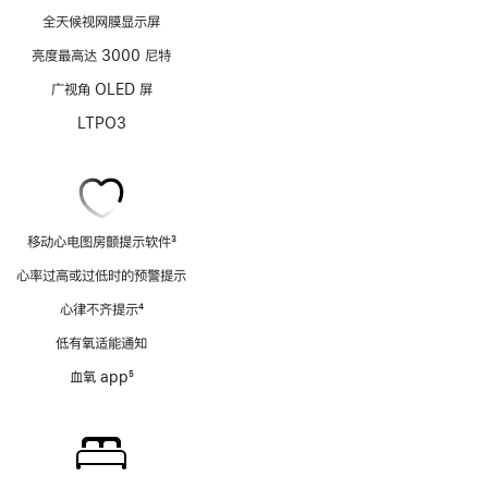
全天候视网膜显示屏
亮度最高达 3000 尼特
广视角 OLED 屏
LTPO3
移动心电图房颤提示软件
3
脚
心率过高或过低时的预警提示
注
心律不齐提示
4
脚
低有氧适能通知
注
血氧 app
5
脚
注